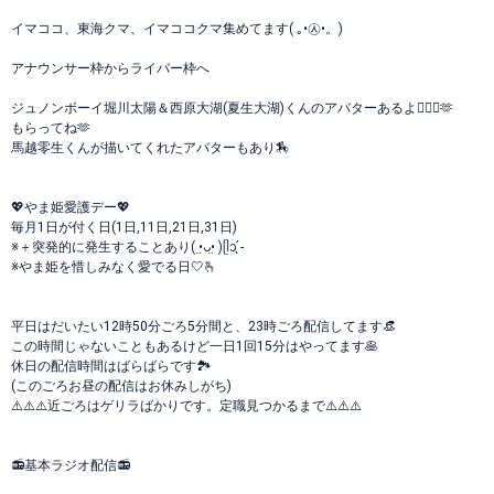
イマココ、東海クマ、イマココクマ集めてます( ｡•㉦•。)
アナウンサー枠からライバー枠へ
ジュノンボーイ堀川太陽＆西原大湖(夏生大湖)くんのアバターあるよ👨‍❤️‍👨🫶
もらってね🫶
馬越零生くんが描いてくれたアバターもあり🏇
💖やま姫愛護デー💖
毎月1日が付く日(1日,11日,21日,31日)
※＋突発的に発生することあり( •̤ᴗ•̤ )ᥫᩣ ̖́-
※やま姫を惜しみなく愛でる日‪‪‎‎🤍🫰
平日はだいたい12時50分ごろ5分間と、23時ごろ配信してます👒
この時間じゃないこともあるけど一日1回15分はやってます🥞
休日の配信時間はばらばらです🏞
(このごろお昼の配信はお休みしがち)
⚠️⚠️⚠️近ごろはゲリラばかりです。定職見つかるまで⚠️⚠️⚠️
📻基本ラジオ配信📻