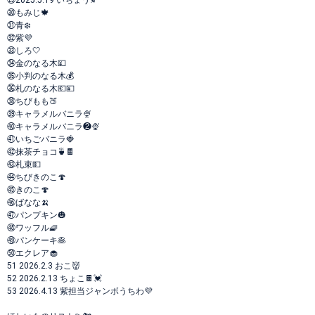
㉙2025.5.19 いちょう🍂
㉚もみじ🍁
㉛青️❄️
㉜紫💜
㉝しろ🤍
㉞金のなる木💴
㉟小判のなる木💰
㊱札のなる木💶💴
㊳ちびもも🍑
㊴キャラメルバニラ🍨
㊵キャラメルバニラ❷🍨
㊶いちごバニラ🍓
㊷抹茶チョコ🍵🍫
㊸札束💵
㊹ちびきのこ🍄
㊺きのこ🍄
㊻ばなな🍌
㊼パンプキン🎃
㊽ワッフル🧇
㊾パンケーキ🥞
㊿エクレア🧁
51 2026.2.3 おこ👹
52 2026.2.13 ちょこ🍫💓
53 2026.4.13 紫担当ジャンボうちわ💜‪