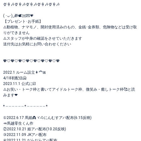
🍨‪🍦‬🎶🍨‪🍦‬🎶🍨‪🍦‬🎶🍨‪🍦‬🎶🍨‪🍦‬🎶
( ･ᴗ･)_🎁🕊✉️💌💗
【プレゼント･お手紙】
⚠️動植物、ナマモノ、開封使用済みのもの、金銭･金券類、危険物などは受け取
りができません
⚠️スタッフが中身の確認をさせていただきます
送付先はお気軽にお問い合わせください
💖🤍💖🤍💖🤍💖🤍💖🤍💖🤍💖🤍💖
2022.1 ルーム設立👩‍🦰🎀
4/18初配信🥶
2023.11.1 公式に☑️
⚠️お笑い・トーク枠と書いてアイドルトーク枠、微笑み・癒しトーク枠🥰と読
みます‪❤ ‪
* ┈ ┈ ┈ ┈ ┈ ┈ * ┈ ┈ ┈ ┈ ┈ ┈ *
①2022.6.17 馬姫👸ヾ🐴にんむすアバ配布(6.15反映)
🥕馬越零生くん作
②2022.10.21 姫アバ配布(10.20反映)
③2022.11.09 JKアバ配布
④2022.11.21 だらだらアバ配布