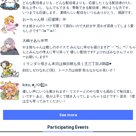
どんな配信者よりも… どんな配信者よりも… 応援したくなる配信者の1人…
歌も上手いし、なんでもできる… 尊敬できる配信者… 神のような方です。
いつまでも応援します。 素晴らしい配信をいつもありがとう。 感謝です。
おーちゃん🧸（応援隊）🦠
やま姫さんのトーク可愛くて面白いので大好き🩵 思わず居座ってしまう愛
らしさです°◌̊꒰๑´꒳`๑꒱♡
大嶋そあら🌸⛩
やま姫ちゃんは癒しのボイスで みんなに幸せを届けます(*˘︶˘*).｡.:*♡ ちゃ
んとみんなの考えに寄り添って 優しい配信です‼️ よければみなさんフォロ
ーお願いします‼️
ミランダ☆母さん本日は御日柄も良く王三丁目JSB🦁♥️
顔出しゼロなれど(笑)、トーク力は抜群 歌もなかなか良いぞ！
koto｡❀·̩͙/🐶1️⃣❇️
優しい声にいつも癒されます✨️ リスナーとのやり取りも面白くて毎日楽し
いです✨️ あと、歌が上手くて聴き入ってしまっちゃうほどです✨️ 是非、1度
は立ち寄ってみてください！
See more
Participating Events