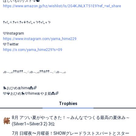
ほしいものリスト🍠🐿
https://www.amazon.jp/hz/wishlist/ls/2G4KJNLXT51E9?ref_=wl_share
𖤣𖥧𖥣｡𖡼.𖤣𖥧𖡼.𖤣𖥧⚘𖤣𖥧𖥣｡𖥧 𖧧𖤣𖥧𖥣｡𖥧 𖧧
🩷Instagram
https://www.instagram.com/yama_hime229
🩵Twitter
https://x.com/yama_hime229?s=09
𓈒𓐍𓂃𓈒𓂂𖤣𖤥𖠿𖤣𖤥𓂃◌𓈒𓐍𓂃𓈒𓂂𖤣𖤥𖠿𖤣𖤥𓂃◌𓈒𓐍𓂃𓈒𓂂
🎠おひめ🎀hime👸🌈
🩵💎おひめ🎠🩷hime🎀やま姫👸🌈
Trophies
8月 アツい夏がやってきた！～みんなでつくる最高の夏休み～
(Silver1~Silver3 2) 3位
7月 日曜夜〜月曜昼！SHOWグレードラストスパートとスター