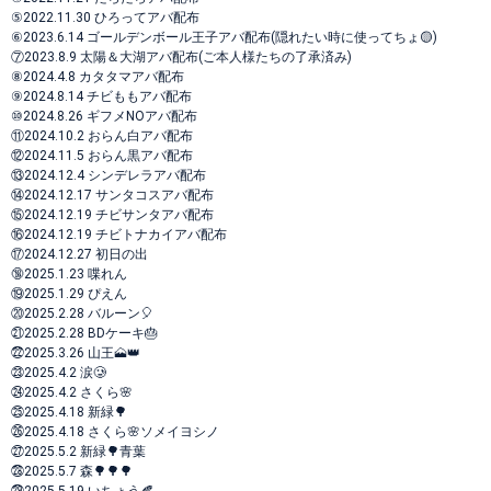
⑤2022.11.30 ひろってアバ配布
⑥2023.6.14 ゴールデンボール王子アバ配布(隠れたい時に使ってちょ🟡)
⑦2023.8.9 太陽＆大湖アバ配布(ご本人様たちの了承済み)
⑧2024.4.8 カタタマアバ配布
⑨2024.8.14 チビももアバ配布
⑩2024.8.26 ギフメNOアバ配布
⑪2024.10.2 おらん白アバ配布
⑫2024.11.5 おらん黒アバ配布
⑬2024.12.4 シンデレラアバ配布
⑭2024.12.17 サンタコスアバ配布
⑮2024.12.19 チビサンタアバ配布
⑯2024.12.19 チビトナカイアバ配布
⑰2024.12.27 初日の出
🔞2025.1.23 喋れん
⑲2025.1.29 ぴえん
⑳2025.2.28 バルーン🎈
㉑2025.2.28 BDケーキ🎂
㉒2025.3.26 山王🗻👑
㉓2025.4.2 涙🥲
㉔2025.4.2 さくら🌸
㉕2025.4.18 新緑🌳
㉖2025.4.18 さくら🌸ソメイヨシノ
㉗2025.5.2 新緑🌳青葉
㉘2025.5.7 森🌳🌳🌳