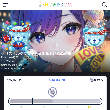
クリスタルクマ🐻💎やま姫🎀おひめ👸🌈🏯
Room Level 355
SHOW rank B
Category announcer
Account Type Not set
192,373 PT
23 hours
left
Silver2
-1
±0
+1
+2