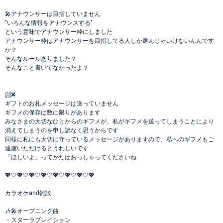
🎤アナウンサーは目指していません
"いろんな情報をアナウンスする"
という意味でアナウンサー枠にしました
アナウンサー枠はアナウンサーを目指してる人しか選んじゃいけないんんです
か？
そんなルールありました？
そんなこと書いてなかったよ？
📨❌
ギフトのお礼メッセージは送っていません
ギフメの保存は数に限りがあります
みなさまの大切なひとからのギフメが、私がギフメを送ってしまうことにより
消えてしまうのを申し訳なく思うからです
同様に私にも大切に守っているメッセージがありますので、私へのギフメもご
遠慮いただけるとうれしいです
「ほしいよ」ってかたはおっしゃってくださいね
💖🤍💖🤍💖🤍💖🤍💖🤍💖🤍💖🤍💖
カラオケand雑談
🎶🎤オープニング曲
・スターラブレイション