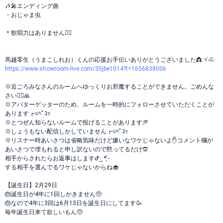
🎶🎤エンディング曲
・おじゃま虫
＊歌唱力はありません🤦‍♀️
馬越零生（うまこしれお）くんの応援お手伝いありがとうございました👸ヾ🐴
https://www.showroom-live.com/35jbe1014?t=1656838006
💠近ごろみなさんのルームへゆっくりお邪魔することができません。ごめんな
さい🙇‍♀️🙏
💠アバターゲッターのため、ルームを一時的にフォローさせていただくことが
あります┏○ﾍﾟｺｯ
💠とつぜん知らないルームで投げることがあります🥏
💠しょうもない配信しかしていません┏○ﾍﾟｺｯ
💠リスナー時あいさつは省略気味だけど嫌いなワケじゃないよ✋コメント欄が
あいさつで埋もれると申し訳ないので黙ってるだけ🙊
相手からされたらお返事はしますᕷ·͜· ︎︎* ̖́-
する相手を選んでるワケじゃないからね🧁
【誕生日】2月29日
🎂誕生日が4年に1回しかきません🥺
🎂なので4年に3回は6月13日を誕生日にしてます🥳
毎年誕生日来て欲しいもん🥺