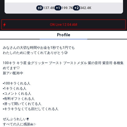
±0
137.4K
+1
199.7K
+2
342.4K
ON Live 12:04 AM
Profile
みなさんの大切な時間やお金を1秒でも1円でも
わたしのために使ってくれてありがとう🥲
100キラ キラ星 金グリッター ブースト ブーストメダル 紫の音符 紫音符 各種集
めてます‎🤍
新アバ配布中
▪️100キラくれる人
▪️1キラくれる人
▪️コメントくれる人
▪️有料ギフトくれる人
▪️潜って聞いてくれてる人
▪️キラキラなくても顔だしてくれる人
ぜんぶうれしい❣️
すべての人に感謝🙏✨