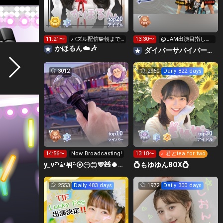
20
top
アイドル
11:21〜
パズル配信🧩朝まで
13:30〜
@JAM出演目指して
やります！！
イベント挑戦中！
かほるん☁️🎶
‪ダイバーサバイバー【公式】
3012
2960
Daily 822 days
10
30
top
top
ライバー
アイドル
14:56〜
Now Broadcasting!
13:18〜
♪ 君とtea for two
y_v⁷•̀ﻌ•́뷔ᵕ̈⦿㊀㊁💜🧸🍀✤⟭⟬ ⟬⟭
💍もゆゆんBOX💍
2553
Daily 483 days
1972
Daily 300 days