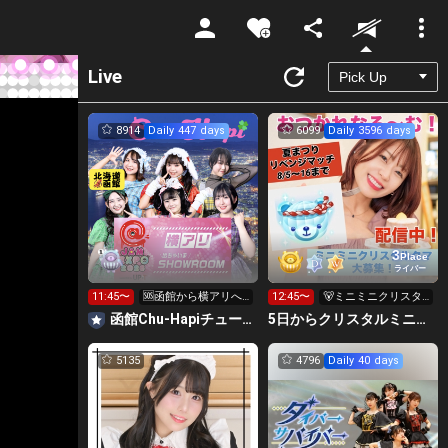
Unmute
Live
8914
Daily 447 days
6099
Daily 3596 days
3
Place
ライバー
11:45〜
🆘函館から横アリへ
12:45〜
🐻ミニミニクリスタ
🦑360万いきたい‼️
ルクマ求🐻
函館Chu-Hapiチューハピ🌈
5日からクリスタルミニクマ🐻おつかれなる～む！大塚れな🍓
5135
4796
Daily 40 days