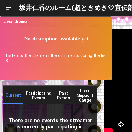
坂井仁香のルーム(超ときめき♡宣伝部
Liver theme
No description available yet
Listen to the theme in the comments during the liv
e
Liver
Participating
Past
Current
Support
Events
Events
Gauge
There are no events the streamer
is currently participating in.