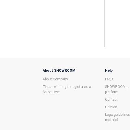
About SHOWROOM
Help
About Company
FAQs
Those wishing to register as a
SHOWROOM, a f
Salon Liver
platform
Contact
Opinion
Logo guideline
material