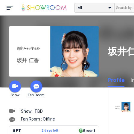
All
坂井
Profile
I
Show
Fan Room
Show : TBD
Fan Room : Offline
0 PT
2 days
left
Green1