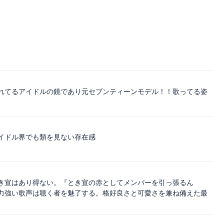
れてるアイドルの鏡であり元セブンティーンモデル！！歌ってる姿
イドル界でも類を見ない存在感
き宣はあり得ない。『とき宣の赤としてメンバーを引っ張るん
力強い歌声は聴く者を魅了する。格好良さと可愛さを兼ね備えた最