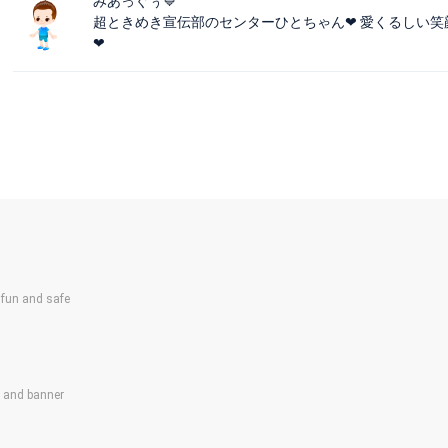
みあっぐぅ💙
超ときめき宣伝部のセンターひとちゃん❤ 愛くるしい笑
❤
un and safe
s and banner