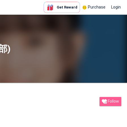
Purchase
Login
Get Reward
部)
Follow