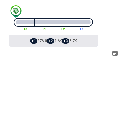
±0
+1
+2
+3
+1
376.0
+2
2.6K
+3
6.7K