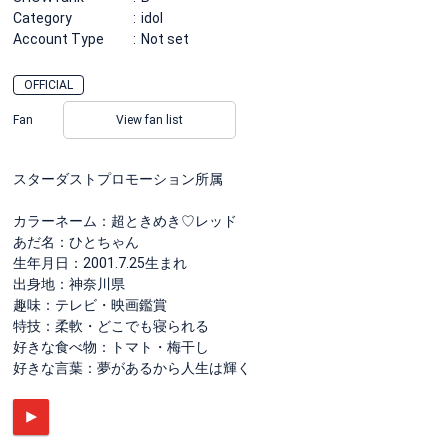
Category
idol
Account Type
Not set
OFFICIAL
Fan
View fan list
スターダストプロモーション所属
カラーネーム：超ときめき♡レッド
あだ名：ひとちゃん
生年月日：2001.7.25生まれ
出身地：神奈川県
趣味：テレビ・映画鑑賞
特技：柔軟・どこでも寝られる
好きな食べ物：トマト・梅干し
好きな言葉：夢があるから人生は輝く