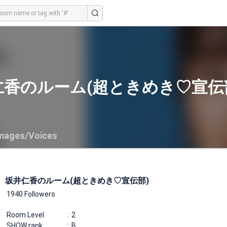
仁香のルーム(超ときめき♡宣伝
mages/Voices
坂井仁香のルーム(超ときめき♡宣伝部)
1940 Followers
Room Level
2
SHOW rank
B