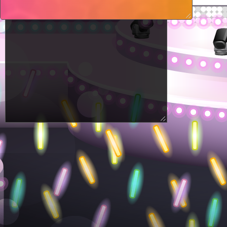
While participating, the event status
will be displayed on this page.