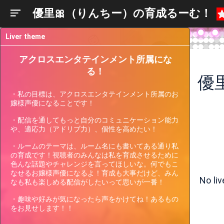
優里🎀（りんちー）の育成るーむ！
Liver theme
アクロスエンタテインメント所属にな
る！
優
・私の目標は、アクロスエンタテインメント所属のお
嬢様声優になることです！

・配信を通してもっと自分のコミュニケーション能力
や、適応力（アドリブ力）、個性を高めたい！

・ルームのテーマは、ルーム名にも書いてある通り私
Liver
の育成です！視聴者のみんなは私を育成させるために
Participating
Past
Current
Support
色んな話題やチャレンジを言ってほしいな。何でもこ
Events
Events
Gauge
なせるお嬢様声優になるよ！育成も大事だけど、みん
No li
なも私も楽しめる配信がしたいって思いが一番！

・趣味や好みが気になったら声をかけてね！あるもの
There are no events the streamer
をお見せします！！
is currently participating in.