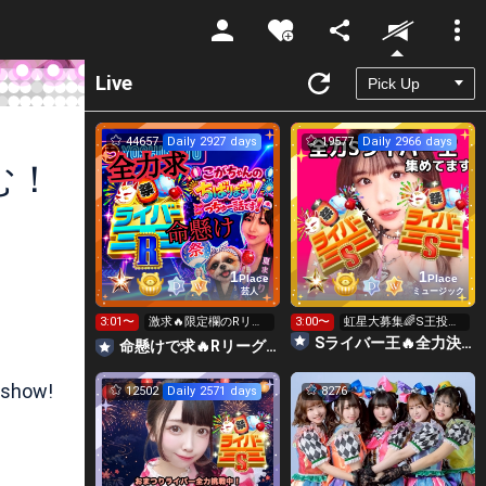
Unmute
Live
44657
Daily 2927 days
19577
Daily 2966 days
む！
1
1
Place
Place
芸人
ミュージック
3:01〜
激求🔥限定欄のRリー
3:00〜
虹星大募集🌈S王投げ
グ👑全力ポイント勝負
れます👑👑👑
Sライバー王🔥全力決勝🗽🌈Annnnnaの空⛱
命懸けで求🔥Rリーグ👑夏祭実行委員長🎆こがちゃんのちばります
日🔥
 show!
12502
Daily 2571 days
8276