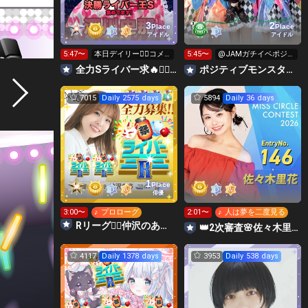
3
2
Place
Place
アイドル
アイドル
5:47〜
本日デイリー❤️‍🔥コメ
5:45〜
@JAMガチイベポジモ
ントしてライバー王ゲ
ン絶対1位🔥🔥
全力Sライバー求🔥❤️‍🔥147cm深川史那のルーム🐸🎈
ポジティブモンスター👾絶対１位で横アリに立つ🌈✨
ット👑
7015
Daily 2575 days
5894
Daily 36 days
1
Place
俳優
3:00〜
♪ プロローグ
2:01〜
♪ 人は夢を二度見る
Rリーグ❤️‍🔥仲沢のあ⛴໒꒱· ﾟ🌈
👑2次審査🌸佐々木里花❤️‍🔥 #ミスサークル2026
4117
Daily 1378 days
3953
Daily 538 days