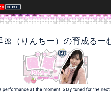
0
OFFICIAL
里🎀（りんちー）の育成るー
ve performance at the moment. Stay tuned for the next