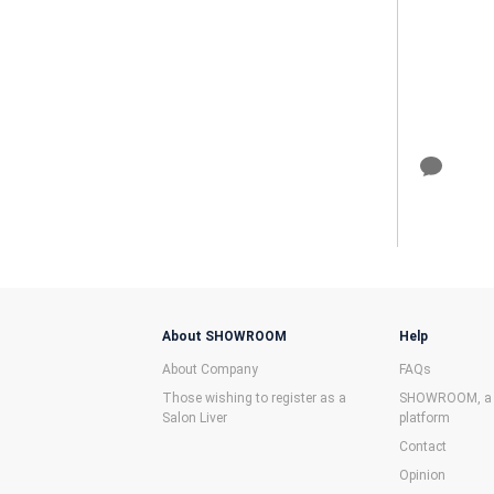
About SHOWROOM
Help
About Company
FAQs
Those wishing to register as a
SHOWROOM, a f
Salon Liver
platform
Contact
Opinion