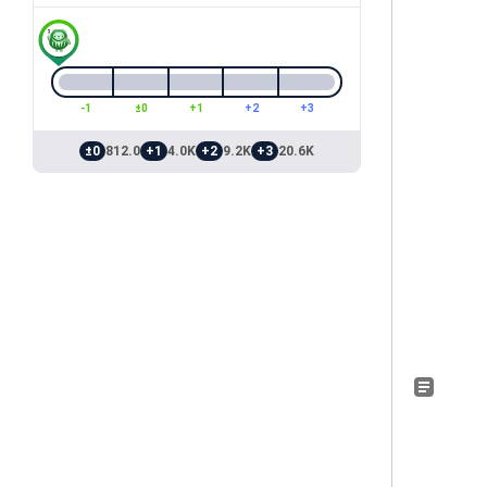
-1
±0
+1
+2
+3
±0
812.0
+1
4.0K
+2
9.2K
+3
20.6K