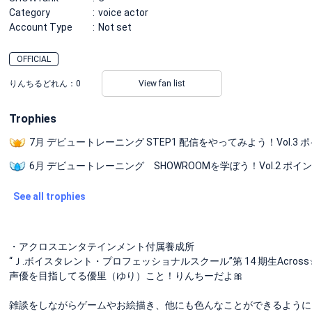
Category
voice actor
Account Type
Not set
OFFICIAL
りんちるどれん：
0
View fan list
Trophies
7月 デビュートレーニング STEP1 配信をやってみよう！Vol.3 
6月 デビュートレーニング SHOWROOMを学ぼう！Vol.2 ポイ
See all trophies
・アクロスエンタテインメント付属養成所
“Ｊ.ボイスタレント・プロフェッショナルスクール”第 14 期生Across
声優を目指してる優里（ゆり）こと！りんちーだよ🎀
雑談をしながらゲームやお絵描き、他にも色んなことができるように