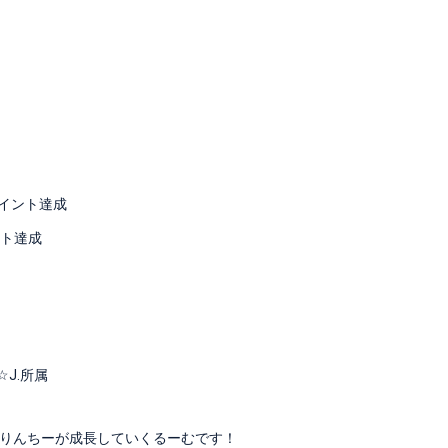
ポイント達成
ント達成
☆J.所属
りんちーが成長していくるーむです！