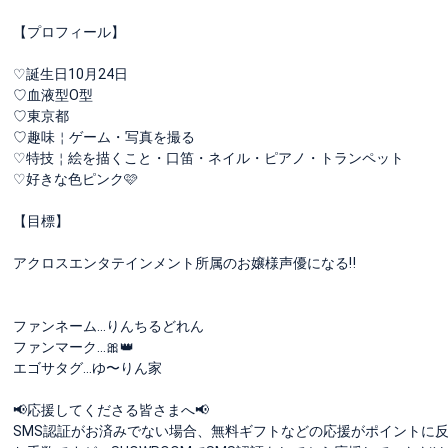
【プロフィール】
♡誕生日10月24日
♡血液型O型
♡東京都
♡趣味￤ゲーム・写真を撮る
♡特技￤絵を描くこと・口笛・ネイル・ピアノ・トランペット
♡好きな色ピンク🩷
【目標】
アクロスエンタテインメント所属のお嬢様声優になる‼️
ファンネーム...りんちるどれん
ファンマーク...🎀👑
エゴサタグ...ゆ〜りん家
📢応援してくださる皆さまへ📢
SMS認証がお済みでない場合、無料ギフトなどの応援がポイントに