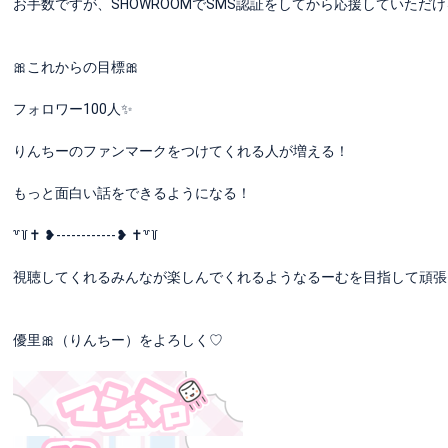
お手数ですが、SHOWROOMでSMS認証をしてから応援していただ
🎀これからの目標🎀
フォロワー100人✨️
りんちーのファンマークをつけてくれる人が増える！
もっと面白い話をできるようになる！
꒷꒦‪✝︎ ❥------------❥‪ ✝︎꒷꒦
視聴してくれるみんなが楽しんでくれるようなるーむを目指して頑張
優里🎀（りんちー）をよろしく♡