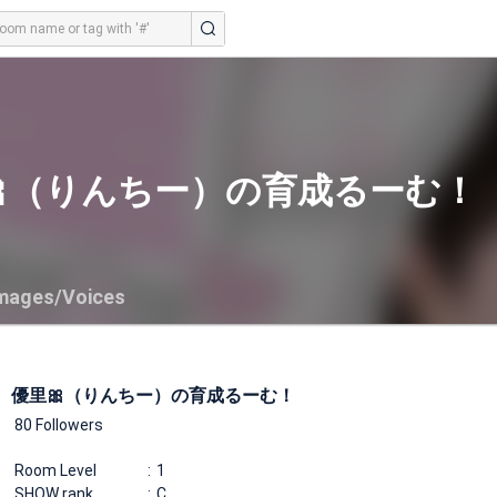
🎀（りんちー）の育成るーむ！
mages/Voices
優里🎀（りんちー）の育成るーむ！
80 Followers
Room Level
1
SHOW rank
C