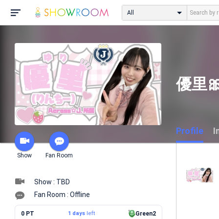
All
優里
Profile
I
Show
Fan Room
Show : TBD
Fan Room : Offline
0 PT
1 days
left
Green2