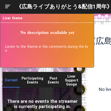
《広島ライブありがとう&配信1周年
Liver theme
No description available yet
Listen to the theme in the comments during the liv
e
Liver
Participating
Past
Current
Support
Events
Events
Gauge
No li
There are no events the streamer
is currently participating in.