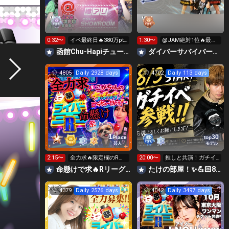
0:32〜
イベ最終日🔥380万pt
1:30〜
@JAM絶対1位🔥最終
いきたい！
枠はミニライブ‼️
函館Chu-Hapiチューハピ🌈
‪ダイバーサバイバー【公式】
4805
Daily 2928 days
4702
Daily 113 days
1
30
Place
top
芸人
モデル
2:15〜
全力求🔥限定欄のR👑
20:00〜
推しと共演！ガチイ
ギフト🙏昨日のR日間
ベ❤️‍🔥
命懸けで求🔥Rリーグ👑夏祭実行委員長🎆こがちゃんのちばります
たけの部屋！✨️💪🏻8月3日からガチ！💪🏻
🥇感謝😭
4379
Daily 2576 days
4042
Daily 3497 days