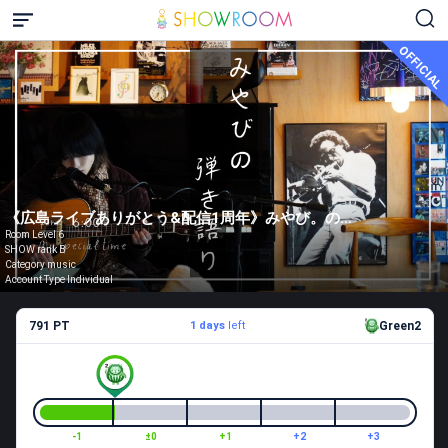
OFFICIAL
《広島ライブありがとう&配信1周年》みやび。の弾き語りるーむ
Room Level 6
SHOW rank B
Category music
Account Type Individual
791 PT
1 days
left
Green2
-1
±0
+1
+2
+3