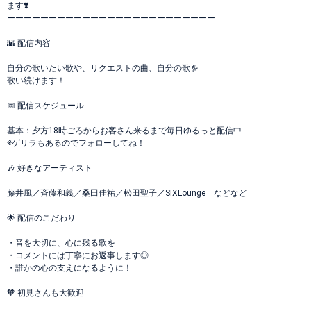
ます❣️
ーーーーーーーーーーーーーーーーーーーーーーーーー
🌇 配信内容
自分の歌いたい歌や、リクエストの曲、自分の歌を
歌い続けます！
📅 配信スケジュール
基本：夕方18時ごろからお客さん来るまで毎日ゆるっと配信中
※ゲリラもあるのでフォローしてね！
🎶 好きなアーティスト
藤井風／斉藤和義／桑田佳祐／松田聖子／SIXLounge などなど
🌟 配信のこだわり
・音を大切に、心に残る歌を
・コメントには丁寧にお返事します◎
・誰かの心の支えになるように！
🧡 初見さんも大歓迎