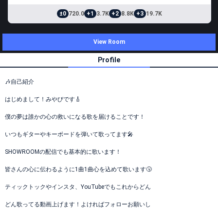
±0
720.0
+1
3.7K
+2
8.8K
+3
19.7K
View Room
Profile
🎶自己紹介
はじめまして！みやびです🎸
僕の夢は誰かの心の救いになる歌を届けることです！
いつもギターやキーボードを弾いて歌ってます🎤
SHOWROOMの配信でも基本的に歌います！
皆さんの心に伝わるように1曲1曲心を込めて歌います🤧
ティックトックやインスタ、YouTubeでもこれからどん
どん歌ってる動画上げます！よければフォローお願いし