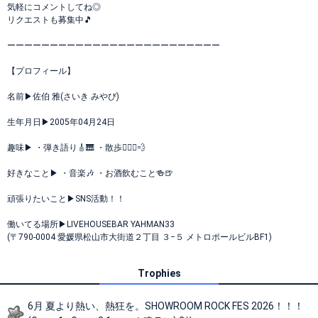
気軽にコメントしてね◎
リクエストも募集中🎵
ーーーーーーーーーーーーーーーーーーーーーーーーー
【プロフィール】
名前▶︎佐伯 雅(さいき みやび)
生年月日▶︎2005年04月24日
趣味▶︎ ・弾き語り🎸🎹 ・散歩🚶🏽‍♂️💨
好きなこと▶︎ ・音楽🎶 ・お酒飲むこと🍻🍺
頑張りたいこと▶︎SNS活動！！
働いてる場所▶︎LIVEHOUSEBAR YAHMAN33
(〒790-0004 愛媛県松山市大街道２丁目 ３−５ メトロポールビルBF1)
Trophies
6月 夏より熱い、熱狂を。SHOWROOM ROCK FES 2026！！！