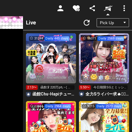
Unmute
Live
31244
Daily 445 days
16071
Daily 2569 days
3
Place
アイドル
2:13〜
函館🦑220万ptいく
5:50〜
今日期限SGとミッシ
ぞ！
ョン無料Sライバー求
函館Chu-Hapiチューハピ🌈
全力Sライバー求🔥❤️‍🔥147cm深川史那のルーム🐸🎈
❤️‍🔥
12844
Daily 2964 days
9215
Daily 2573 days