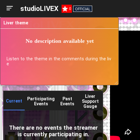
studioLIVEX
0
OFFICIAL
Liver theme
No description available yet
Listen to the theme in the comments during the liv
e
Liver
Participating
Past
Current
Support
Events
Events
Gauge
There are no events the streamer
is currently participating in.