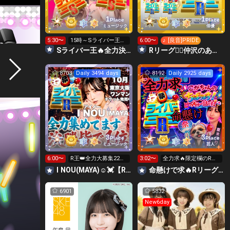
1
1
Place
Place
ミュージック
俳優
5:30〜
15時～Sライバー王👑
6:00〜
♪ [良音]PRIDE
投げれます
Sライバー王🔥全力決勝🗽🌈Annnnnaの空⛱
Rリーグ❤️‍🔥仲沢のあ⛴໒꒱· ﾟ🌈
8703
Daily 3494 days
8192
Daily 2925 days
3
3
Place
Place
ミュージック
芸人
6:00〜
R王👑全力大募集22時
3:02〜
全力求🔥限定欄のRリ
迄‼️SG星種8日迄温存
ーグギフト🙏8日まで
I NOU(MAYA)☺︎︎︎︎💓【R決勝】力合わせて🤝
命懸けで求🔥Rリーグ👑夏祭実行委員長🎆こがちゃんのちばります
色々温存
6901
5832
New6day