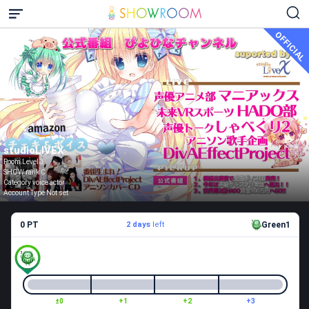
OFFICIAL
studioLIVEX
Room Level 3
SHOW rank C
Category voice actor
Account Type Not set
0 PT
2 days
left
Green1
±0
+1
+2
+3