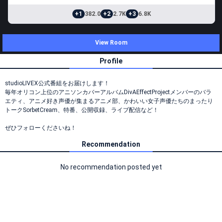
+1
382.0
+2
2.7K
+3
6.8K
View Room
Profile
studioLIVEX公式番組をお届けします！
毎年オリコン上位のアニソンカバーアルバムDivAEffectProjectメンバーのバラ
エティ、アニメ好き声優が集まるアニメ部、かわいい女子声優たちのまったり
トークSorbetCream、特番、公開収録、ライブ配信など！
ぜひフォローくださいね！
Recommendation
No recommendation posted yet