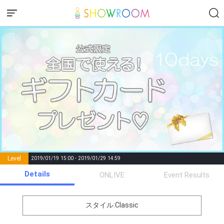
Level
2019/01/19 15:00 - 2019/01/29 14:59
number of
Details
ONLIVE
Event Results
Rema
Level
Points
List of Goal
positions
rks
remaining
1
0
Event Begins!
スタイル:Classic
オリジナルアバター制作権獲
2
500000
全員