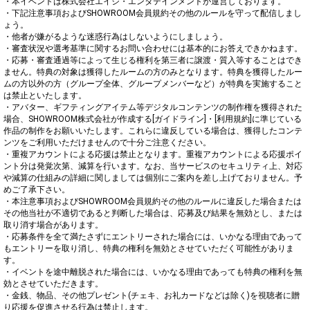
・本イベントは株式会社エイジ・エンタテインメントが運営しております。

・下記注意事項およびSHOWROOM会員規約その他のルールを守って配信しまし
ょう。

・他者が嫌がるような迷惑行為はしないようにしましょう。

・審査状況や選考基準に関するお問い合わせには基本的にお答えできかねます。

・応募・審査通過等によって生じる権利を第三者に譲渡・質入等することはでき
ません。特典の対象は獲得したルームの方のみとなります。特典を獲得したルー
ムの方以外の方（グループ全体、グループメンバーなど）が特典を実施すること
は禁止といたします。

・アバター、ギフティングアイテム等デジタルコンテンツの制作権を獲得された
場合、SHOWROOM株式会社が作成する[ガイドライン]・[利用規約]に準じている
作品の制作をお願いいたします。これらに違反している場合は、獲得したコンテ
ンツをご利用いただけませんので十分ご注意ください。

・重複アカウントによる応援は禁止となります。重複アカウントによる応援ポイ
ント分は発覚次第、減算を行います。なお、当サービスのセキュリティ上、対応
や減算の仕組みの詳細に関しましては個別にご案内を差し上げておりません。予
めご了承下さい。

・本注意事項およびSHOWROOM会員規約その他のルールに違反した場合または
その他当社が不適切であると判断した場合は、応募及び結果を無効とし、または
取り消す場合があります。

・応募条件を全て満たさずにエントリーされた場合には、いかなる理由であって
もエントリーを取り消し、特典の権利を無効とさせていただく可能性がありま
す。

・イベントを途中離脱された場合には、いかなる理由であっても特典の権利を無
効とさせていただきます。

・金銭、物品、その他プレゼント(チェキ、お礼カードなどは除く)を視聴者に贈
り応援を促進させる行為は禁止します。
