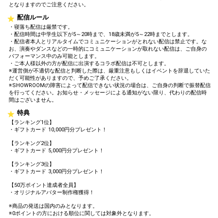
となりますのでご注意ください。
配信ルール
・寝落ち配信は厳禁です。
・配信時間は中学生以下が5～20時まで、18歳未満が5～22時までとします。
・配信者本人とリアルタイムでコミュニケーションがとれない配信は禁止です。な
お、演奏やダンスなどの一時的にコミュニケーションが取れない配信は、ご自身の
パフォーマンス中のみ可能とします。
・ご本人様以外の方が配信に出演するコラボ配信は不可とします。
※運営側が不適切な配信と判断した際は、厳重注意もしくはイベントを辞退していた
だく可能性がありますので、予めご了承ください。
※SHOWROOMの障害によって配信できない状況の場合は、ご自身の判断で振替配信
を行ってください。お知らせ・メッセージによる通知がない限り、代わりの配信時
間はございません。
特典
【ランキング1位】
・ギフトカード 10,000円分プレゼント！
【ランキング2位】
・ギフトカード 5,000円分プレゼント！
【ランキング3位】
・ギフトカード 3,000円分プレゼント！
【50万ポイント達成者全員】
・オリジナルアバター制作権獲得！
※商品の発送は国内のみとなります。
※0ポイントの方における順位に関しては対象外となります。