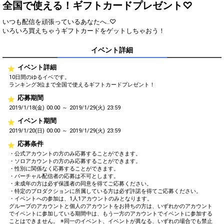
得！
全国で使える！ギフトカードプレゼント♡
いつも配信を頑張っているあなたへ..♡
Gifting
Comments
いろいろ買えちゃうギフトカードをゲットしちゃおう！
Throw gifts to the stage and join
You can post comments. Please
イベント詳細
the live performance.
refrain from posting comments
First, try throwing free Stars
that may offend performers or
(once a day)! You can also charge
イベント詳細
other users.
Show Gold to purchase gifts
10日間のゆるイベです。
(available from 1 JPY)! When you
ランキング3位まで全国で使えるギフトカードプレゼント！
continue to send gifts to the
応募期間
performer(s), the performer's
popularity ranking and your
2019/1/18(金) 00:00 ～ 2019/1/29(火) 23:59
ranking go up.
イベント期間
To cheer on performers, you can
send them gifts.
2019/1/20(日) 00:00 ～ 2019/1/29(火) 23:59
To send performers paid items,
応募条件
you must use Show Gold.
・公式アカウントの方のみ応募することができます。
・ソロアカウントの方のみ応募することができます。
・性別に関係なく応募することができます。
・バーチャル配信者の応募は不可とします。
・未成年の方は必ず保護者の同意を得てご応募ください。
Close
・特定のプロダクションに所属している方は必ず許諾を得てご応募ください。
・イベントへの参加は、1人1アカウントのみとなります。
グループのアカウントと個人のアカウントをお持ちの方は、いずれかのアカウント
でイベントに参加している期間中は、もう一方のアカウントでイベントに参加する
ことはできません。 ※同一のイベント、イベントが異なる、いずれの場合でも禁止