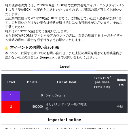
特典獲得者の方には、2019/2/1(金) 18:00までに株式会社エイジ・エンタテインメン
トより「受信BOX」へ案内をご送付いたしますので、ご確認のほど宜しくお願いい
たします。
上記案内に従って2019/2/8(金) 18:00までに、ご対応していただく必要がございま
す。ご対応いただけない場合は特典が取り消しになる可能性がございます。予めご
了承ください。
特典は2019/2/15(金)までに発送いたします。
またSHOWROOMオフィシャルアカウントの方は、自身の所属するオーガナイザー
へ連絡内容のご報告を必ず行うようお願いいたします。
本イベントのお問い合わせ先
本イベントに関するすべてのお問い合わせ、また上記の期限を過ぎても特典案内が
届かないなどの場合はsr@age.co.jpまでお問い合わせください。
Level
number of
Rema
Level
Points
List of Goal
positions
rks
remaining
1
0
Event Begins!
オリジナルアバター制作権獲
2
500000
全員
得！
Important notice