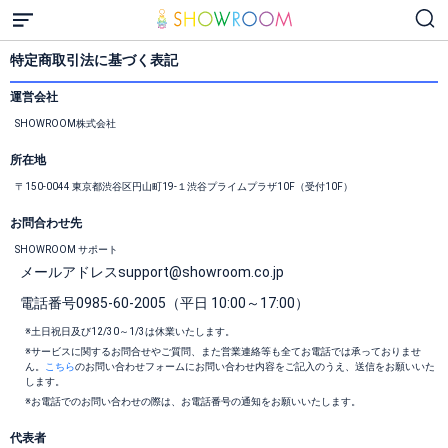
特定商取引法に基づく表記
運営会社
SHOWROOM株式会社
所在地
〒150-0044 東京都渋谷区円山町19-１渋谷プライムプラザ10F（受付10F）
お問合わせ先
SHOWROOM サポート
メールアドレス
support@showroom.co.jp
電話番号
0985-60-2005（平日 10:00～17:00）
※土日祝日及び12/30～1/3は休業いたします。
※サービスに関するお問合せやご質問、また営業連絡等も全てお電話では承っておりませ
ん。
こちら
のお問い合わせフォームにお問い合わせ内容をご記入のうえ、送信をお願いいた
します。
※お電話でのお問い合わせの際は、お電話番号の通知をお願いいたします。
代表者