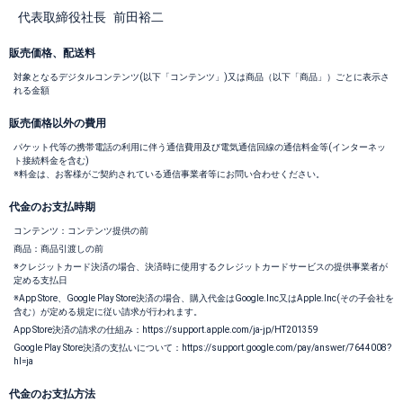
代表取締役社長
前田裕二
販売価格、配送料
対象となるデジタルコンテンツ(以下「コンテンツ」)又は商品（以下「商品」）ごとに表示さ
れる金額
販売価格以外の費用
パケット代等の携帯電話の利用に伴う通信費用及び電気通信回線の通信料金等(インターネッ
ト接続料金を含む)
※料金は、お客様がご契約されている通信事業者等にお問い合わせください。
代金のお支払時期
コンテンツ：コンテンツ提供の前
商品：商品引渡しの前
※クレジットカード決済の場合、決済時に使用するクレジットカードサービスの提供事業者が
定める支払日
※App Store、Google Play Store決済の場合、購入代金はGoogle.Inc又はApple.Inc(その子会社を
含む）が定める規定に従い請求が行われます。
App Store決済の請求の仕組み：https://support.apple.com/ja-jp/HT201359
Google Play Store決済の支払いについて：https://support.google.com/pay/answer/7644008?
hl=ja
代金のお支払方法