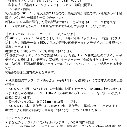
・付属変換アダプタ：2種（Lightning・USB Type-C）
・印刷方法：高精細UVインクジェットフルカラー印刷（両面）
・PVC袋個別包装
※大容量の5000mAh。最大出力2.1Aなので、急速充電が可能です。4段階のライト搭
載で、バッテリー残量も一目で分かります。
※日本の安全基準に適合した電気製品につけることができるPSEマーク付きです。
PSE（電気用品安全法）適合商品ですので安心してお使いいただけます。
【オリジナル『モバイルバッテリー』制作の流れ】
①2025/5/7（水）23:59までにオリジナル『モバイルバッテリー』（両面）にプリ
ントしたい画像データ（350dpi以上の鮮明な画像データ）とデザインのご要望をご
提出いただきます。
※両面ともに同じデザインでも問題ございません。
②画像データとデザインのご要望をいただいた後、HSDM株式会社のデザイナーが
デザインを施します。デザイン完成後、制作メーカー（株式会社ケイオー）へ入
稿。入稿後、原則3週間以内にオリジナル『モバイルバッテリー』が納品される予定
です。
※賞品の発送は国内のみとなります。
★秋葉原観光マップ「アド街っぷ」（毎月10日・6万部発行）にてご本人の告知広告
枠獲得！
・2025/6/22（日）23:59までに広告制作に使用するデータ（350dpi以上のお顔がは
っきりと分かる画像データ・100～200文字程度のプロフィール）をご提出いただく
必要がございます。
・広告枠のサイズは、タテ55mm×ヨコ98mmです。
・2025/7/10（木）発行号もしくは8/8（金）発行号にて掲載させていただきます。
※状況により掲載が前後する場合もございます。予めご了承ください。
＜ランキング2位＞
★あなたのオリジナル『モバイルバッテリー』5個を制作＆贈呈！
※オリジナル『モバイルバッテリー』に関する詳細は、ランキング1位の特典欄に記