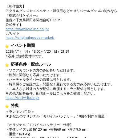
【制作協力】
アクリルグッズやノベルティ・販促品などのオリジナルグッズの制作なら
『株式会社ケイオー』
住所／千葉県野田市関宿台町1995-2
公式サイト
https://www.keio-inc.co.jp/
ECサイト
https://originalgoods.market/
イベント期間
2025/4/14（月）18:00～4/20（日）21:59
※応募は随時受付中です。
応募条件・配信ルール
・ソロアカウントの方のみ応募いただけます。
・性別に関係なく応募いただけます。
・バーチャルライバーの応募は可とします。
・特典欄をご確認の上、問題なく履行できる方のみ応募いただけます。
・ご本人さま以外の方が配信に出演するコラボ配信は可とします。
その他の応募条件、配信ルールはこちらをご確認ください。
https://bit.ly/4cuotpk
特典
＜ランキング1位＞
★あなたのオリジナル『モバイルバッテリー』10個を制作＆贈呈！
【オリジナル『モバイルバッテリー』仕様】
・本体サイズ：縦幅120mm×横幅68mm×厚さ9.5mm
・重量：約120g