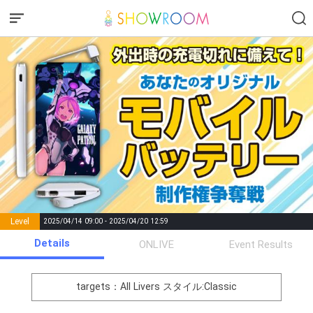
Level
2025/04/14 09:00 - 2025/04/20 12:59
number of
Details
ONLIVE
Event Results
Rema
Level
Points
List of Goal
positions
rks
remaining
1
0
Event Begins!
targets：All Livers
スタイル:Classic
オリジナルアバター制作権獲
2
300000