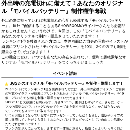
得！
外出時の充電切れに備えて！あなたのオリジナ
ル『モバイルバッテリー』制作権争奪戦
Gifting
Comments
外出の際に持っていれば充電切れの心配も軽減する『モバイルバッテリ
Throw gifts to the stage and join
You can post comments. Please
ー』。屋外で配信することもあるSHOWROOMのライバーさんなら必需品
the live performance.
refrain from posting comments
かもしれません！というわけで、今回は、この『モバイルバッテリー』を
First, try throwing free Stars
that may offend performers or
あなたのオリジナルで制作・贈呈させていただきます！！
(once a day)! You can also charge
other users.
ランキング1位を獲得された方には、本体両面にご自身の写真やイラストが
Show Gold to purchase gifts
綺麗にプリントされた『モバイルバッテリー』を10個、2位の方でも5個を
(available from 1 JPY)! When you
贈呈させていただきます！！
continue to send gifts to the
この機会にぜひ、いつでもあなたの存在を忘れない、便利で超絶素敵なオ
performer(s), the performer's
popularity ranking and your
リジナル『モバイルバッテリー』をつくっちゃいましょう☆
ranking go up.
To cheer on performers, you can
イベント詳細
send them gifts.
To send performers paid items,
あなたのオリジナル『モバイルバッテリー』を制作・贈呈します！
you must use Show Gold.
本イベントにてランキング1位を獲得された方には、外出時の必携アイテム！ご自身
の写真やイラストが綺麗にプリントされたオリジナル『モバイルバッテリー』を10
個！2位の方でも5個を制作・贈呈させていただきます！！
5000mAhと大容量にも関わらず、厚さ9.5mm、重さはわずか120g。さらに、ケー
ブル内蔵型なので、バッグのなかでケーブルを探す手間もなく、かさばらないの
Close
で、いつでもスマートに取り出せます♪
いつもお世話になっている方々にプレゼントしていただくも良し、通販やライブの
際に販売していただくも良し！あなたのプレミアムグッズとしてご自由にご活用い
ただければ幸いです！！
ファンの皆さんにとっても、ますます一体感が深まり、応援にもよりいっそう熱が