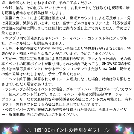
還、返金等もいたしかねますので、予めご了承ください。

・金銭、物品、その他プレゼント(チェキ、お礼カードなどは除く)を視聴者に贈
り応援を促進させる行為は禁止します。

・重複アカウントによる応援は禁止です。重複アカウントによる応援ポイント分
は発覚次第、減算を行います。なお、当サービスのセキュリティ上、対応や減算
の仕組みの詳細に関しましては個別にご案内を差し上げておりません。予めご了
承ください。

・本アプリ内で開催されるキャンペーン・イベント・コンテスト等にアップル
社、グーグル社は一切関係ありません。

・天災、不慮の事故などのやむを得ない事情により特典履行が行えない場合、特
典が変更・補填・中止となることがございます。予めご了承ください。

・万が一、前項に定める事由による特典履行が変更、中止となった場合、その他
本イベントの応援ポイントが取り消しされた場合であっても、SHOWROOM株式
会社は当該応援ポイントにかかるデジタルコンテンツまたはShow Gold、現金そ
の他の返還はいたしません。予めご了承ください。

・イベント終了後に減算されてポイント未達成になった場合、特典は取り消しと
させていただく場合があります。

・ランキングが関わるイベントの場合、グループメンバー同士(グループアカウン
ト、個人アカウント問わず)、または、イベント参加者の関係者(マネージャー・
プロデューサーなどの直接的な利害関係者)の応援はコメントのみ可能とし、有料
ギフト・無料ギフトによる応援は禁止とさせていただきます。

・公式ライバーの方が報酬のある特典を獲得された場合は、所属オーガナイザ