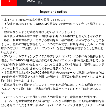
2
300000
得！
Important notice
・本イベントはHSDM株式会社が運営しております。

・下記注意事項およびSHOWROOM会員規約その他のルールを守って配信しまし
ょう。

・他者が嫌がるような迷惑行為はしないようにしましょう。

・審査状況や選考基準に関するお問い合わせには基本的にお答えできかねます。

・応募・審査通過等によって生じる権利を第三者に譲渡・質入等することはでき
ません。特典の対象は獲得したルームの方のみです。特典を獲得したルームの方
以外の方(グループ全体、グループメンバーなど)が特典を実施することは禁止と
いたします。

・アバター、ギフティングアイテム等デジタルコンテンツの制作権を獲得された
場合、SHOWROOM株式会社が作成する[ガイドライン]・[利用規約]に準じている
作品の制作をお願いいたします。これらに違反している場合は、獲得したコンテ
ンツをご利用いただけませんので十分ご注意ください。

・本注意事項およびSHOWROOM会員規約その他のルールに違反した場合または
その他当社が不適切であると判断した場合は、応募及び結果を無効とし、または
取り消す場合があります。

・応募条件を全て満たさずにエントリーされた場合には、いかなる理由であって
もエントリーを取り消し、特典の権利を無効とさせていただく可能性がありま
す。

・バーチャルライバーに関しては各人の世界観により定義された性別です。

・イベントを途中離脱された場合には、いかなる理由であっても特典の権利を無
効とさせていただきます。該当のライバーにギフティングされたリスナーへの返