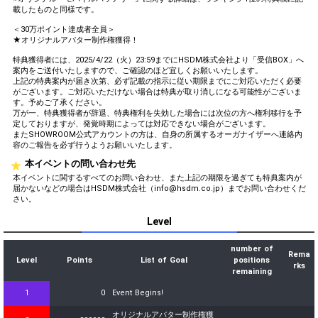
載したものと同様です。
＜30万ポイント達成者全員＞
★オリジナルアバター制作権獲得！
特典獲得者には、2025/4/22（火）23:59までにHSDM株式会社より「受信BOX」へ
案内をご送付いたしますので、ご確認のほど宜しくお願いいたします。
上記の特典案内が届き次第、必ず記載の指示に従い期限までにご対応いただく必要
がございます。ご対応いただけない場合は特典が取り消しになる可能性がございま
す。予めご了承ください。
万が一、特典獲得者が辞退、特典権利を失効した場合には次位の方へ権利移行を予
定しておりますが、発覚時期によっては対応できない場合がございます。
またSHOWROOM公式アカウントの方は、自身の所属するオーガナイザーへ連絡内
容のご報告を必ず行うようお願いいたします。
本イベントの問い合わせ先
本イベントに関するすべてのお問い合わせ、また上記の期限を過ぎても特典案内が
届かないなどの場合はHSDM株式会社（info@hsdm.co.jp）までお問い合わせくだ
さい。
Level
number of
Rema
Level
Points
List of Goal
positions
rks
remaining
1
0
Event Begins!
オリジナルアバター制作権獲