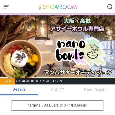
Level
2025/05/08 09:00 - 2025/05/14 12:59
number of
Details
ONLIVE
Event Results
Rema
Level
Points
List of Goal
positions
rks
remaining
1
0
Event Begins!
targets：All Livers
スタイル:Classic
オリジナルアバター制作権獲
2
300000