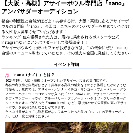
得！
【大阪・高槻】アサイーボウル専門店『nano』
アンバサダーオーディション
Gifting
Comments
都会の利便性と自然がほどよく共存する街、大阪・高槻にあるアサイーボ
Throw gifts to the stage and join
You can post comments. Please
ウルの専門店『nano』。今回は、こちらのアンバサダーを務めていただけ
the live performance.
refrain from posting comments
る女性を大募集させていただきます！
First, try throwing free Stars
that may offend performers or
ランキング1位を獲得された方は、店内に掲出されるポスターや公式
(once a day)! You can also charge
other users.
Instagramなどにアンバサダーとして登場決定！！
Show Gold to purchase gifts
アサイーボウルや可愛いカフェがお好きな方は、この機会にぜひ『nano』
(available from 1 JPY)! When you
continue to send gifts to the
performer(s), the performer's
popularity ranking and your
イベント詳細
ranking go up.
To cheer on performers, you can
『nano（ナノ）』とは？
send them gifts.
2024年8月、大阪・高槻にオープンしたアサイーボウルの専門店です。
To send performers paid items,
都会の利便性と自然がほどよく共存する高槻の魅力をそのまま体現したかのような
you must use Show Gold.
可愛らしい店内では、アサイー・バナナ・イチゴ・マンゴー・ブルーベリー・グラ
ノーラ・ハチミツ・ココナッツが入った「acai bowl」や、アサイー・バナナ・イ
チゴ・マンゴー・キウイ・ブルーベリー・グラノーラ・ハチミツ・グリークヨーグ
ルト・カカオニブが入った「nano bowl」など、彩り鮮やかで栄養価の高いアサイ
ーボウルを存分に楽しむことができます。
Close
たっぷり量があっても罪悪感がないフルーツたっぷりの『nano』のアサイーボウ
ル、ぜひ一度ご賞味ください♪