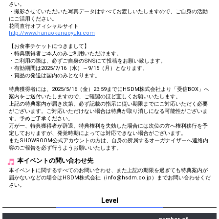
さい。
・撮影させていただいた写真データはすべてお渡しいたしますので、ご自身の活動
にご活用ください。
花岡直行オフィシャルサイト
http://www.hanaokanaoyuki.com
【お食事チケットにつきまして】
・特典獲得者ご本人のみご利用いただけます。
・ご利用の際は、必ずご自身のSNSにて投稿をお願い致します。
・有効期間は2025/7/16（水）～9/15（月）となります。
・賞品の発送は国内のみとなります。
特典獲得者には、2025/5/16（金）23:59までにHSDM株式会社より「受信BOX」へ
案内をご送付いたしますので、ご確認のほど宜しくお願いいたします。
上記の特典案内が届き次第、必ず記載の指示に従い期限までにご対応いただく必要
がございます。ご対応いただけない場合は特典が取り消しになる可能性がございま
す。予めご了承ください。
万が一、特典獲得者が辞退、特典権利を失効した場合には次位の方へ権利移行を予
定しておりますが、発覚時期によっては対応できない場合がございます。
またSHOWROOM公式アカウントの方は、自身の所属するオーガナイザーへ連絡内
容のご報告を必ず行うようお願いいたします。
本イベントの問い合わせ先
本イベントに関するすべてのお問い合わせ、また上記の期限を過ぎても特典案内が
届かないなどの場合はHSDM株式会社（info@hsdm.co.jp）までお問い合わせくだ
さい。
Level