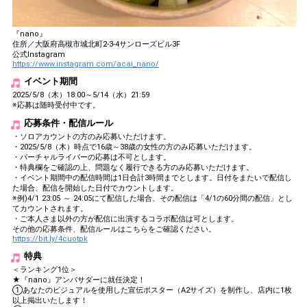
『nano』
住所／大阪府高槻市城北町2-3-4サンローズビル3F
公式Instagram
https://www.instagram.com/acai_nano/
イベント期間
2025/5/8（木）18:00～5/14（水）21:59
※応募は随時受付中です。
応募条件・配信ルール
・ソロアカウントの方のみ応募いただけます。
・2025/5/8（木）時点で16歳～38歳の女性の方のみ応募いただけます。
・バーチャルライバーの応募は不可とします。
・特典欄をご確認の上、問題なく履行できる方のみ応募いただけます。
・イベント期間中の配信時間は1日合計3時間までとします。日付をまたいで配信し
た場合、配信を開始した日付でカウントします。
※例)4/1 23:05 ～ 24:05にて配信した場合、その配信は「4/1の60分間の配信」とし
てカウントされます。
・ご本人さま以外の方が配信に出演するコラボ配信は可とします。
その他の応募条件、配信ルールはこちらをご確認ください。
https://bit.ly/4cuotpk
特典
＜ランキング1位＞
★『nano』アンバサダーに就任決定！
①あなたのビジュアルを使用した宣伝ポスター（A2サイズ）を制作し、店内に1枚
以上掲出いたします！