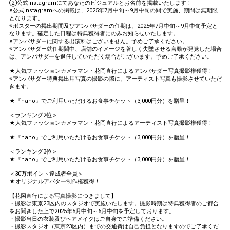
②公式Instagramにてあなたのビジュアルとお名前を掲載いたします！
※公式Instagramへの掲載は、2025年7月中旬～9月中旬の間で実施、期間は無期限
となります。
※ポスターの掲出期間及びアンバサダーの任期は、2025年7月中旬～9月中旬予定と
なります。確定した日程は特典獲得者にのみお知らせいたします。
※アンバサダーに関する出演料はございません。予めご了承ください。
※アンバサダー就任期間中、店舗のイメージを著しく失墜させる言動が発覚した場合
は、アンバサダーを退任していただく場合がございます。予めご了承ください。
★人気ファッションカメラマン・花岡直行によるアンバサダー写真撮影権獲得！
※アンバサダー特典掲出用写真の撮影の際に、アーティスト写真も撮影させていただ
きます。
★『nano』でご利用いただけるお食事チケット（3,000円分）を贈呈！
＜ランキング2位＞
★人気ファッションカメラマン・花岡直行によるアーティスト写真撮影権獲得！
★『nano』でご利用いただけるお食事チケット（3,000円分）を贈呈！
＜ランキング3位＞
★『nano』でご利用いただけるお食事チケット（3,000円分）を贈呈！
＜30万ポイント達成者全員＞
★オリジナルアバター制作権獲得！
【花岡直行による写真撮影につきまして】
・撮影は東京23区内のスタジオで実施いたします。撮影時期は特典獲得者のご都合
をお聞きした上で2025年5月中旬～6月中旬を予定しております。
・撮影当日の衣装及びヘアメイクはご自身でご準備ください。
・撮影スタジオ（東京23区内）までの交通費は自己負担となりますのでご了承くだ