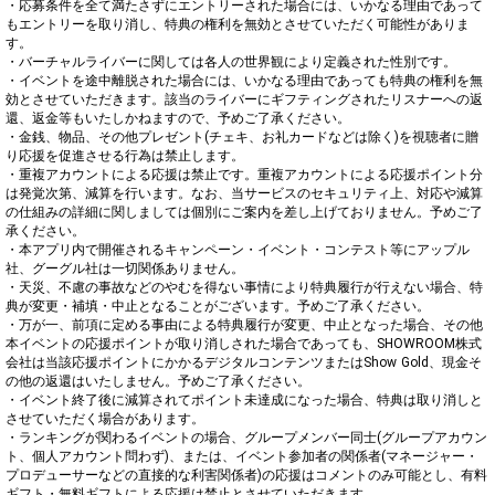
・応募条件を全て満たさずにエントリーされた場合には、いかなる理由であって
もエントリーを取り消し、特典の権利を無効とさせていただく可能性がありま
す。

・バーチャルライバーに関しては各人の世界観により定義された性別です。

・イベントを途中離脱された場合には、いかなる理由であっても特典の権利を無
効とさせていただきます。該当のライバーにギフティングされたリスナーへの返
還、返金等もいたしかねますので、予めご了承ください。

・金銭、物品、その他プレゼント(チェキ、お礼カードなどは除く)を視聴者に贈
り応援を促進させる行為は禁止します。

・重複アカウントによる応援は禁止です。重複アカウントによる応援ポイント分
は発覚次第、減算を行います。なお、当サービスのセキュリティ上、対応や減算
の仕組みの詳細に関しましては個別にご案内を差し上げておりません。予めご了
承ください。

・本アプリ内で開催されるキャンペーン・イベント・コンテスト等にアップル
社、グーグル社は一切関係ありません。

・天災、不慮の事故などのやむを得ない事情により特典履行が行えない場合、特
典が変更・補填・中止となることがございます。予めご了承ください。

・万が一、前項に定める事由による特典履行が変更、中止となった場合、その他
本イベントの応援ポイントが取り消しされた場合であっても、SHOWROOM株式
会社は当該応援ポイントにかかるデジタルコンテンツまたはShow Gold、現金そ
の他の返還はいたしません。予めご了承ください。

・イベント終了後に減算されてポイント未達成になった場合、特典は取り消しと
させていただく場合があります。

・ランキングが関わるイベントの場合、グループメンバー同士(グループアカウン
ト、個人アカウント問わず)、または、イベント参加者の関係者(マネージャー・
プロデューサーなどの直接的な利害関係者)の応援はコメントのみ可能とし、有料
ギフト・無料ギフトによる応援は禁止とさせていただきます。
