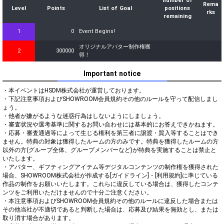
number of
Rema
Level
Points
List of Goal
positions
rks
remaining
1
0
Event Begins!
オリジナルアバター制作権獲
2
300000
得！
Important notice
・本イベントはHSDM株式会社が運営しております。

・下記注意事項およびSHOWROOM会員規約その他のルールを守って配信しまし
ょう。

・他者が嫌がるような迷惑行為はしないようにしましょう。

・審査状況や選考基準に関するお問い合わせには基本的にお答えできかねます。

・応募・審査通過等によって生じる権利を第三者に譲渡・質入等することはでき
ません。特典の対象は獲得したルームの方のみです。特典を獲得したルームの方
以外の方(グループ全体、グループメンバーなど)が特典を実施することは禁止と
いたします。

・アバター、ギフティングアイテム等デジタルコンテンツの制作権を獲得された
場合、SHOWROOM株式会社が作成する[ガイドライン]・[利用規約]に準じている
作品の制作をお願いいたします。これらに違反している場合は、獲得したコンテ
ンツをご利用いただけませんので十分ご注意ください。

・本注意事項およびSHOWROOM会員規約その他のルールに違反した場合または
その他当社が不適切であると判断した場合は、応募及び結果を無効とし、または
取り消す場合があります。
