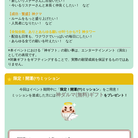
・新しいリスナーさんに出会いたい！
・今いるリスナーさんと末長く仲良くしたい！ など
このイベントで一番欲しいプ
12
30000
レゼントは何かを発表しよ
【成功・繁盛】神クマ
う！
・ルームをもっと盛り上げたい！
・人気者になりたい！ など
5万pt達成！[Green1〜3]
13
50000
[Blue1〜3]ブロックランキン
【全知全能、ありとあらゆる願いが叶うかも!?】神タワー
グ1位特典獲得条件達成！
・配信も日常も、ワクワクでいっぱいの毎日にしたい！
・あらゆる全ての願いを叶えたい！ など
ビギナーバッジ、初見バッジ
がついているリスナーさんが
14
60000
※本イベントにおける「神ギフト」の願い事は、エンターテインメント（演出）
来たときにやる、自分だけの
としての表現です。
コールを考えてみよう！
※対象ギフトをギフティングすることで、実際の願望成就を保証するものではあ
りません。
配信に来ているリスナーさん
15
70000
全員に挨拶できたか、見直し
てみよう！
限定！開運(!?)ミッション
8万pt達成！[Bronze1〜3]ブ
16
80000
ロックランキング1位特典獲
今回はイベント期間中に「
限定！開運(!?)ミッション
」をご用意！
得条件達成！
神ダルマ(無料)ギフト
ミッションを達成した方には
をプレゼント！
イベント期間中にルームフォ
17
90000
ロワー数を何人増やしたい
か、目標を発表しよう！
10万pt達成！[Silver1〜3]ブロ
18
100000
ックランキング1位特典獲得
条件達成！
いつも配信に来てくれるリス