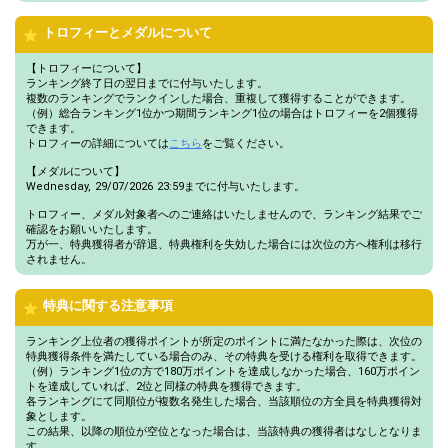
トロフィーとメダルについて
【トロフィーについて】
ランキング終了日の翌日までに付与いたします。
複数のランキングでランクインした場合、重複して獲得することができます。
（例）総合ランキング1位かつ期間ランキング1位の場合はトロフィーを2個獲得
できます。
トロフィーの詳細については
こちら
をご覧ください。
【メダルについて】
Wednesday, 29/07/2026 23:59までに付与いたします。
トロフィー、メダル対象者へのご連絡はいたしませんので、ランキング結果でご
確認をお願いいたします。
万が一、特典獲得者が辞退、特典権利を失効した場合には次位の方へ権利は移行
されません。
特典に関する注意事項
ランキング上位者の獲得ポイントが所定のポイントに満たなかった際は、次位の
特典獲得条件を満たしている場合のみ、その特典を受ける権利を取得できます。
（例）ランキング1位の方で180万ポイントを達成しなかった場合、160万ポイン
トを達成していれば、2位と同様の特典を獲得できます。
各ランキングにて同順位が複数名発生した場合、当該順位の方全員を特典獲得対
象とします。
この結果、以降の順位が空位となった場合は、当該特典の獲得者はなしとなりま
す。