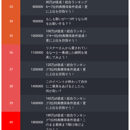
80万pt達成！総合ランキング
33
800000
6〜7位特典獲得条件達成！更
に上位を目指そう！
もしも願いが一つ叶うなら何
34
900000
をお願いする？？
100万pt達成！総合ランキン
35
1000000
グ4〜5位特典獲得条件達成！
更に上位を目指そう！
リスナーさんから愛されてい
36
1100000
るな〜と一番感じた瞬間を発
表してみよう！
120万pt達成！総合ランキン
37
1200000
グ3位特典獲得条件達成！更
に上位を目指そう！
このイベントが終わって自分
38
1400000
にご褒美をあげるとしたら、
何が良い？
160万pt達成！総合ランキン
39
1600000
グ2位特典獲得条件達成！更
に上位を目指そう！
180万pt達成！総合ランキン
グ1位特典獲得条件達成！こ
40
1800000
のまま最後まで駆け抜けよ
う〜！！