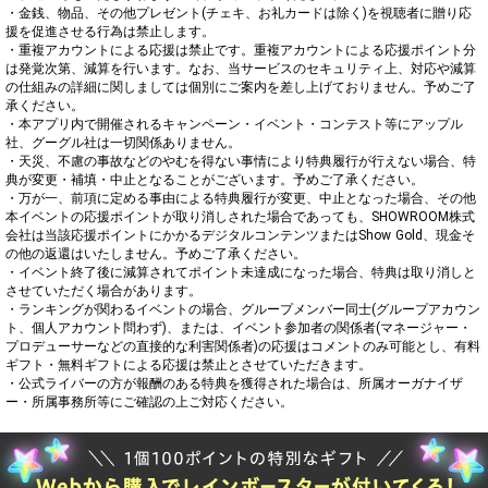
・金銭、物品、その他プレゼント(チェキ、お礼カードは除く)を視聴者に贈り応
援を促進させる行為は禁止します。

・重複アカウントによる応援は禁止です。重複アカウントによる応援ポイント分
は発覚次第、減算を行います。なお、当サービスのセキュリティ上、対応や減算
の仕組みの詳細に関しましては個別にご案内を差し上げておりません。予めご了
承ください。

・本アプリ内で開催されるキャンペーン・イベント・コンテスト等にアップル
社、グーグル社は一切関係ありません。

・天災、不慮の事故などのやむを得ない事情により特典履行が行えない場合、特
典が変更・補填・中止となることがございます。予めご了承ください。

・万が一、前項に定める事由による特典履行が変更、中止となった場合、その他
本イベントの応援ポイントが取り消しされた場合であっても、SHOWROOM株式
会社は当該応援ポイントにかかるデジタルコンテンツまたはShow Gold、現金そ
の他の返還はいたしません。予めご了承ください。

・イベント終了後に減算されてポイント未達成になった場合、特典は取り消しと
させていただく場合があります。

・ランキングが関わるイベントの場合、グループメンバー同士(グループアカウン
ト、個人アカウント問わず)、または、イベント参加者の関係者(マネージャー・
プロデューサーなどの直接的な利害関係者)の応援はコメントのみ可能とし、有料
ギフト・無料ギフトによる応援は禁止とさせていただきます。

・公式ライバーの方が報酬のある特典を獲得された場合は、所属オーガナイザ