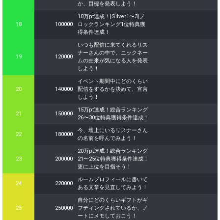
か、目標を発表しよう！
10万pt達成！[Silver1〜3]ブ
18
100000
ロックランキング1位特典獲
得条件達成！
いつも配信に来てくれるリス
ナーさんの中で、ニックネー
19
120000
ムの由来が気になる人を発表
しよう！
イベント期間中にどのくらい
20
140000
配信をするかを決めて、宣言
しよう！
15万pt達成！総合ランキング
21
150000
26〜30位特典獲得条件達成！
今、壇上にいるリスナーさん
22
180000
の名前を呼んでみよう！
20万pt達成！総合ランキング
23
200000
21〜25位特典獲得条件達成！
更に上位を目指そう！
ルームプロフィールに書いて
24
220000
ある文章を見直してみよう！
自分にどのくらいギフトがギ
25
250000
フティングされているか、ノ
ートにメモしておこう！