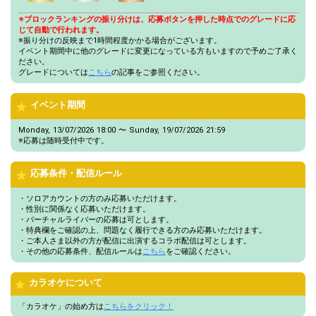
※ブロックランキングの振り分けは、応募ボタンを押した時点でのグレードに応
じて自動で行われます。
※振り分けの反映まで1時間程度かかる場合がございます。
イベント期間中に他のグレードに変更になっている方もいますので予めご了承く
ださい。
グレードについては
こちら
の記事をご参照ください。
イベント期間
Monday, 13/07/2026 18:00 〜 Sunday, 19/07/2026 21:59
※応募は随時受付中です。
応募条件・配信ルール
・ソロアカウントの方のみ応募いただけます。
・性別に関係なく応募いただけます。
・バーチャルライバーの応募は可とします。
・特典欄をご確認の上、問題なく履行できる方のみ応募いただけます。
・ご本人さま以外の方が配信に出演するコラボ配信は可とします。
・その他の応募条件、配信ルールは
こちら
をご確認ください。
カラオケについて
「カラオケ」の始め方は
こちらをクリック！