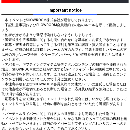
Important notice
・本イベントはSHOWROOM株式会社が運営しております。

・下記注意事項およびSHOWROOM会員規約その他のルールを守って配信しまし
ょう。

・他者が嫌がるような迷惑行為はしないようにしましょう。

・審査状況や選考基準に関するお問い合わせには基本的にお答えできかねます。

・応募・審査通過等によって生じる権利を第三者に譲渡・質入等することはでき
ません。特典の対象は獲得したルームの方のみです。特典を獲得したルームの方
以外の方(グループ全体、グループメンバーなど)が特典を実施することは禁止と
いたします。

・アバター、ギフティングアイテム等デジタルコンテンツの制作権を獲得された
場合、SHOWROOM株式会社が作成する[ガイドライン]・[利用規約]に準じている
作品の制作をお願いいたします。これらに違反している場合は、獲得したコンテ
ンツをご利用いただけませんので十分ご注意ください。

・本注意事項およびSHOWROOM会員規約その他のルールに違反した場合または
その他当社が不適切であると判断した場合は、応募及び結果を無効とし、または
取り消す場合があります。

・応募条件を全て満たさずにエントリーされた場合には、いかなる理由であって
もエントリーを取り消し、特典の権利を無効とさせていただく可能性がありま
す。

・バーチャルライバーに関しては各人の世界観により定義された性別です。

・イベントを途中離脱された場合には、いかなる理由であっても特典の権利を無
効とさせていただきます。該当のライバーにギフティングされたリスナーへの返
還、返金等もいたしかねますので、予めご了承ください。
