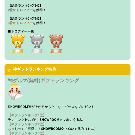
100万pt達成！総合ランキン
【総合ランキング2位】
35
1000000
グ4〜5位特典獲得条件達成！
2位のトロフィー
を獲得！
更に上位を目指そう！
【総合ランキング3位】
リスナーさんから愛されてい
3位のトロフィー
を獲得！
36
1100000
るな〜と一番感じた瞬間を発
表してみよう！
■トロフィーー覧
120万pt達成！総合ランキン
37
1200000
グ3位特典獲得条件達成！更
に上位を目指そう！
このイベントが終わって自分
38
1400000
にご褒美をあげるとしたら、
何が良い？
神ギフトランキング特典
160万pt達成！総合ランキン
39
1600000
グ2位特典獲得条件達成！更
神ダルマ(無料)ギフトランキング
に上位を目指そう！
180万pt達成！総合ランキン
グ1位特典獲得条件達成！こ
40
1800000
のまま最後まで駆け抜けよ
う〜！！
SHOWROOM運が上がるかも？！な、グッズをプレゼント！
【ギフトランキング1位】
Gifting
Comments
ランキング1位の証！
SHOWROOMクマぬいぐるみ
【ギフトランキング2位】
ちっちゃくて可愛い！
SHOWROOMクマぬいぐるみ（ミニ）
Throw gifts to the stage and join
You can post comments. Please
【ギフトランキング3位】