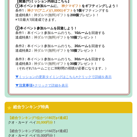
【開運(!?)ミッション内容はこちら】
ナーさんの中で、ニックネー
①本イベント参加ルームに、
神クマギフト
をギフティングしよう！
19
120000
ムの由来が気になる人を発表
条件1：
神クマ(アニメ)(1,000G)ギフト
を
1個
ギフティングする
しよう！
達成特典1：
神ダルマ(無料)ギフト
を
200個
プレゼント！
※1日最大1回達成できます。
イベント期間中にどのくらい
20
140000
配信をするかを決めて、宣言
②本イベント参加ルームを回遊しよう！
しよう！
条件1：本イベント参加ルームのうち、
10ルーム
を回遊する
達成特典1：
神ダルマ(無料)ギフト
を
10個
プレゼント！
15万pt達成！総合ランキング
21
150000
26〜30位特典獲得条件達成！
条件2：本イベント参加ルームのうち、
20ルーム
を回遊する
達成特典2：
神ダルマ(無料)ギフト
を
10個
プレゼント！
今、壇上にいるリスナーさん
22
180000
の名前を呼んでみよう！
条件3：本イベント参加ルームのうち、
30ルーム
を回遊する
達成特典3：
神ダルマ(無料)ギフト
を
30個
プレゼント！
20万pt達成！総合ランキング
（それぞれ1ルームごとに30秒間の視聴が必要になります。）
23
200000
21〜25位特典獲得条件達成！
更に上位を目指そう！
▼ミッションの更新タイミングはこちら※クリックで詳細を表示
ルームプロフィールに書いて
24
220000
▼注意事項
※クリックで詳細を表示
ある文章を見直してみよう！
自分にどのくらいギフトがギ
25
250000
フティングされているか、ノ
ートにメモしておこう！
総合ランキング特典
神クマギフトをギフティング
【総合ランキング1位かつ180万pt達成】
26
280000
された時のお礼を考えてみよ
クオ・カード ペイ
20,000円分
！
う！
【総合ランキング2位かつ160万pt達成】
30万pt達成！総合ランキング
クオ・カード ペイ
15,000円分
！
16〜20位特典獲得条件達成&