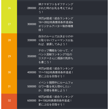
神クマギフトをギフティング
26
280000
された時のお礼を考えてみよ
う！
30万pt達成！総合ランキング
16〜20位特典獲得条件達成&
27
300000
オリジナルアバター制作権獲
得！
自分のルームでお決まりのや
28
330000
り取りやパフォーマンスがあ
れば、披露してみよう！
テロップ機能をつかって、イ
ベント貢献ランキング1位の
29
350000
リスナーさんに感謝の気持ち
を書こう！
40万pt達成！総合ランキング
30
400000
11〜15位特典獲得条件達成！
更に上位を目指そう！
イベント期間中にルームフォ
31
500000
ロワー数を何人増やしたい
か、目標を発表しよう！
60万pt達成！総合ランキング
32
600000
8〜10位特典獲得条件達成！
更に上位を目指そう！