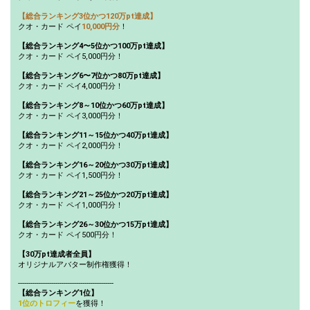
27
300000
オリジナルアバター制作権獲
【総合ランキング3位かつ120万pt達成】
得！
クオ・カード ペイ
10,000円分
！
自分のルームでお決まりのや
【総合ランキング4〜5位かつ100万pt達成】
28
330000
り取りやパフォーマンスがあ
クオ・カード ペイ5,000円分！
れば、披露してみよう！
【総合ランキング6〜7位かつ80万pt達成】
テロップ機能をつかって、イ
クオ・カード ペイ4,000円分！
ベント貢献ランキング1位の
29
350000
リスナーさんに感謝の気持ち
【総合ランキング8～10位かつ60万pt達成】
を書こう！
クオ・カード ペイ3,000円分！
40万pt達成！総合ランキング
【総合ランキング11～15位かつ40万pt達成】
30
400000
11〜15位特典獲得条件達成！
クオ・カード ペイ2,000円分！
更に上位を目指そう！
【総合ランキング16～20位かつ30万pt達成】
イベント期間中にルームフォ
クオ・カード ペイ1,500円分！
31
500000
ロワー数を何人増やしたい
か、目標を発表しよう！
【総合ランキング21～25位かつ20万pt達成】
クオ・カード ペイ1,000円分！
60万pt達成！総合ランキング
32
600000
8〜10位特典獲得条件達成！
【総合ランキング26～30位かつ15万pt達成】
更に上位を目指そう！
クオ・カード ペイ500円分！
80万pt達成！総合ランキング
【30万pt達成者全員】
33
800000
6〜7位特典獲得条件達成！更
オリジナルアバター制作権獲得！
に上位を目指そう！
----------------------------------------------
もしも願いが一つ叶うなら何
【総合ランキング1位】
34
900000
をお願いする？？
1位のトロフィー
を獲得！