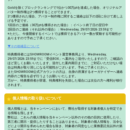
Goldを除くブロックランキングで1位かつ30万ptを達成した場合、オリジナルア
バター制作権は2つ獲得することができます。
2つ獲得された場合、アバター制作権に関するご連絡は以下の2回に分けて差し上
げる予定です。
1回目のご連絡（30万ptを獲得された場合）：イベント終了日の翌日中
2回目のご連絡（それ以外の場合）：Wednesday, 29/07/2026 23:59まで
※ただし、今後開催するイベントでは獲得できるアバター数が変動する可能性が
ありますので予めご了承ください。
▼その他補足について
特典獲得者にはSHOWROOMイベント運営事務局より、Wednesday,
29/07/2026 23:59までに「受信BOX」へ案内をご送付いたしますので、ご確認の
ほど宜しくお願いいたします。送付した案内期日までに、ご対応いただけない場
合は特典が取り消しになる可能性がございます。予めご了承ください。
またSHOWROOM公式アカウントの方は、自身の所属するオーガナイザーへ連絡
内容のご報告を必ず行うようお願いいたします。
万が一、特典獲得者が辞退、特典権利を失効した場合には次位の方へ権利が移行
されます。
個人情報の取り扱いについて
個人情報とは、当キャンペーンにおいて、弊社が取得する対象者個人を特定でき
る情報を指します。
弊社は、これらの個人情報を当キャンペーン以外のその他の目的に使用したり、
第三者に開示・提供したりすることはありません。対象者の個人情報を、法令な
どにより開示を求められた場合を除き、対象者の同意なしに業務委託先以外の第