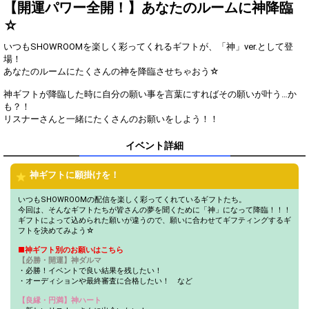
一言！
【開運パワー全開！】あなたのルームに神降臨
ギフトのお礼、コメントを見
☆
3
500
逃していないか確認しよう！
いつもSHOWROOMを楽しく彩ってくれるギフトが、「神」ver.として登
このイベントでの目標を語ろ
4
1000
場！
う！
あなたのルームにたくさんの神を降臨させちゃおう☆
自分のルームお決まりの挨拶
5
2000
でリスナーさんと盛り上がろ
神ギフトが降臨した時に自分の願い事を言葉にすればその願いが叶う…か
う！
も？！
自分が目指したい目標順位
リスナーさんと一緒にたくさんのお願いをしよう！！
6
3000
を、テロップに書いてみよ
う！
イベント詳細
今後の配信スケジュールにつ
7
5000
いて、考えてみよう！
神ギフトに願掛けを！
リスナーさんの好きなところ
8
8000
を1つ発表しよう！
いつもSHOWROOMの配信を楽しく彩ってくれているギフトたち。
今回は、そんなギフトたちが皆さんの夢を聞くために「神」になって降臨！！！
スペシャルギフトのお礼コー
ギフトによって込められた願いが違うので、願いに合わせてギフティングするギ
9
10000
ルを見直してみよう！
フトを決めてみよう☆
ビギナーバッジがついている
■神ギフト別のお願いはこちら
10
15000
リスナーさんに、質問してみ
【必勝・開運】神ダルマ
よう！
・必勝！イベントで良い結果を残したい！
・オーディションや最終審査に合格したい！ など
初見バッジがついているリス
11
22000
ナーさんにあだ名をつけてみ
【良縁・円満】神ハート
よう！