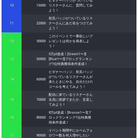
ビギナーバッジがついている
10
15000
リスナーさんに、質問してみ
よう！
初見バッジがついているリス
11
22000
ナーさんにあだ名をつけてみ
よう！
このイベントで一番欲しいプ
12
30000
レゼントは何かを発表しよ
う！
5万pt達成！[Green1〜3]
13
50000
[Blue1〜3]ブロックランキン
グ1位特典獲得条件達成！
ビギナーバッジ、初見バッジ
がついているリスナーさんが
14
60000
来たときにやる、自分だけの
コールを考えてみよう！
配信に来ているリスナーさん
15
70000
全員に挨拶できたか、見直し
てみよう！
8万pt達成！[Bronze1〜3]ブ
16
80000
ロックランキング1位特典獲
得条件達成！
イベント期間中にルームフォ
17
90000
ロワー数を何人増やしたい