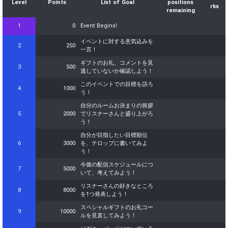
Level
Points
List of Goal
positions
rks
remaining
1
0
Event Begins!
イベントに対する意気込みを
2
250
一言！
ギフトのお礼、コメントを見
3
500
逃していないか確認しよう！
このイベントでの目標を語ろ
4
1000
う！
自分のルームお決まりの挨拶
5
2000
でリスナーさんと盛り上がろ
う！
自分が目指したい目標順位
6
3000
を、テロップに書いてみよ
う！
今後の配信スケジュールにつ
7
5000
いて、考えてみよう！
リスナーさんの好きなところ
8
8000
を1つ発表しよう！
スペシャルギフトのお礼コー
9
10000
ルを見直してみよう！