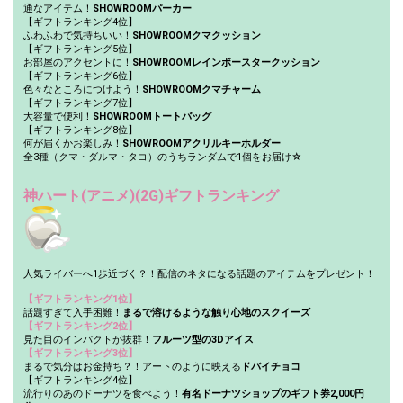
the live performance.
refrain from posting comments
通なアイテム！
SHOWROOMパーカー
First, try throwing free Stars
that may offend performers or
【ギフトランキング4位】
(once a day)! You can also charge
other users.
ふわふわで気持ちいい！
SHOWROOMクマクッション
Show Gold to purchase gifts
【ギフトランキング5位】
(available from 1 JPY)! When you
お部屋のアクセントに！
SHOWROOMレインボースタークッション
continue to send gifts to the
【ギフトランキング6位】
performer(s), the performer's
色々なところにつけよう！
SHOWROOMクマチャーム
popularity ranking and your
【ギフトランキング7位】
ranking go up.
大容量で便利！
SHOWROOMトートバッグ
【ギフトランキング8位】
To cheer on performers, you can
何が届くかお楽しみ！
SHOWROOMアクリルキーホルダー
send them gifts.
全3種（クマ・ダルマ・タコ）のうちランダムで1個をお届け☆
To send performers paid items,
you must use Show Gold.
神ハート(アニメ)(2G)ギフトランキング
Close
人気ライバーへ1歩近づく？！配信のネタになる話題のアイテムをプレゼント！
【ギフトランキング1位】
話題すぎて入手困難！
まるで溶けるような触り心地のスクイーズ
【ギフトランキング2位】
見た目のインパクトが抜群！
フルーツ型の3Dアイス
【ギフトランキング3位】
まるで気分はお金持ち？！アートのように映える
ドバイチョコ
【ギフトランキング4位】
流行りのあのドーナツを食べよう！
有名ドーナツショップのギフト券2,000円