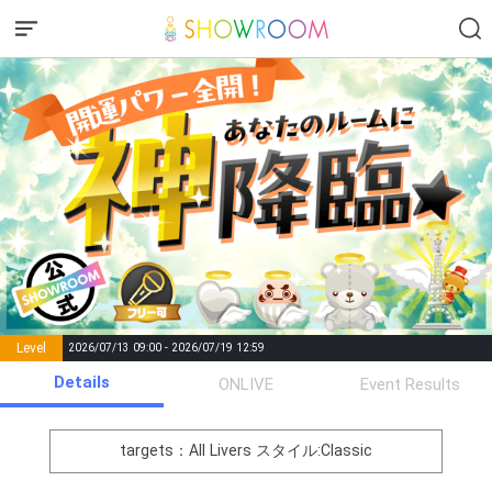
Level
2026/07/13 09:00 - 2026/07/19 12:59
number of
Details
ONLIVE
Event Results
Rema
Level
Points
List of Goal
positions
rks
remaining
1
0
Event Begins!
targets：All Livers
スタイル:Classic
イベントに対する意気込みを
2
250