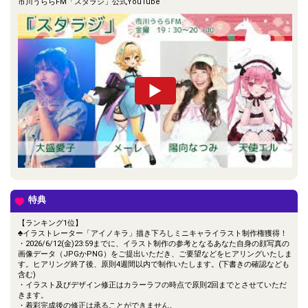
市川うららFM「スタラジ」公式YouTube
特典
【ランキング1位】
♣イラストレーター「アイノキラ」描き下ろしミニキャライラスト制作権獲得！
・2026/6/12(金)23:59までに、イラスト制作の参考となるあなた自身の顔写真の
画像データ（JPGかPNG）をご提出いただき、ご要望などをヒアリングいたしま
す。ヒアリング終了後、原則4週間以内で制作いたします。(下書きの確認なども
含む)
・イラスト及びデザイン修正はカラーラフの時点で原則2回までとさせていただ
きます。
・着彩完成後の修正は承ることができません。