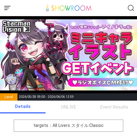
Level
2026/05/28 09:00 - 2026/06/06 12:59
number of
Details
ONLIVE
Event Results
Rema
Level
Points
List of Goal
positions
rks
remaining
1
0
Event Begins!
targets：All Livers
スタイル:Classic
オリジナルアバター制作権獲
2
300000