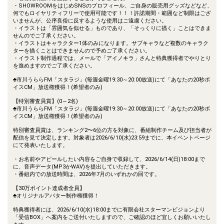
・SHOWROOMをはじめSNSのプロフィール、ご自身の販売用グッズなどなど、
何でもロイヤリティフリーで使用可能です！！！許諾期間・範囲など制限はござ
いませんが、公序良俗に反するような使用はご遠慮ください。
・イラストは「雰囲気を似せる」ものであり、「そっくりに描く」ことはできま
せんのでご了承ください。
・イラストはキャラクター1体のみになります。サブキャラなど複数のキャラク
ターを描くことはできませんので予めご了承ください。
・イラスト制作過程では、メールで「アイノキラ」さんと特典獲得者でやりとり
を進めますのでご了承ください。
♣市川うららFM「スタラジ」(毎週金曜19:30～20:00放送)にて「あなたの20秒ボ
イスCM」放送権獲得！(希望者のみ)
【特別審査員賞】(0～2名)
♣市川うららFM「スタラジ」(毎週金曜19:30～20:00放送)にて「あなたの20秒ボ
イスCM」放送権獲得！(希望者のみ)
特別審査員賞は、ランキング2〜6位の方を対象に、番組制作チーム及び担当者が
配信を見て決定します。対象者は2026/6/10(水)23:59までに、本イベントページ
にて発表いたします。
・お名前やアピールしたい内容をご自身で収録して、2026/6/14(日)18:00まで
に、音声データ(MP3かWAV)を提出していただきます。
・番組内での放送時間は、2026年7月のいずれかの回です。
【30万ポイント達成者全員】
♣オリジナルアバター制作権獲得！
特典獲得者には、2026/6/10(水)18:00までに有限会社スターマンビジョンより
「受信BOX」へ案内をご送付いたしますので、ご確認のほど宜しくお願いいたし