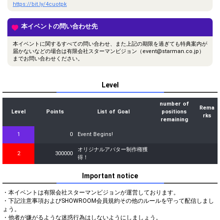
https://bit.ly/4cuotpk
本イベントの問い合わせ先
本イベントに関するすべての問い合わせ、また上記の期限を過ぎても特典案内が
届かないなどの場合は有限会社スターマンビジョン（event@starman.co.jp）
までお問い合わせください。
Level
number of
Rema
Level
Points
List of Goal
positions
rks
remaining
1
0
Event Begins!
オリジナルアバター制作権獲
2
300000
得！
Important notice
・本イベントは有限会社スターマンビジョンが運営しております。

・下記注意事項およびSHOWROOM会員規約その他のルールを守って配信しまし
ょう。

・他者が嫌がるような迷惑行為はしないようにしましょう。
