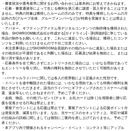
・審査状況や選考基準に関するお問い合わせには基本的にお答えできかねます。

・応募・審査通過等によって生じる権利を第三者に譲渡・質入等することはでき
ません。特典の対象は獲得したルームの方のみです。特典を獲得したルームの方
以外の方(グループ全体、グループメンバーなど)が特典を実施することは禁止と
いたします。

・アバター、ギフティングアイテム等デジタルコンテンツの制作権を獲得された
場合、SHOWROOM株式会社が作成する[ガイドライン]・[利用規約]に準じている
作品の制作をお願いいたします。これらに違反している場合は、獲得したコンテ
ンツをご利用いただけませんので十分ご注意ください。

・本注意事項およびSHOWROOM会員規約その他のルールに違反した場合または
その他当社が不適切であると判断した場合は、応募及び結果を無効とし、または
取り消す場合があります。

・応募条件を全て満たさずにエントリーされた場合には、いかなる理由であって
もエントリーを取り消し、特典の権利を無効とさせていただく可能性がありま
す。

・バーチャルライバーに関しては各人の世界観により定義された性別です。

・イベントを途中離脱された場合には、いかなる理由であっても特典の権利を無
効とさせていただきます。該当のライバーにギフティングされたリスナーへの返
還、返金等もいたしかねますので、予めご了承ください。

・金銭、物品、その他プレゼント(チェキ、お礼カードは除く)を視聴者に贈り応
援を促進させる行為は禁止します。

・重複アカウントによる応援は禁止です。重複アカウントによる応援ポイント分
は発覚次第、減算を行います。なお、当サービスのセキュリティ上、対応や減算
の仕組みの詳細に関しましては個別にご案内を差し上げておりません。予めご了
承ください。

・本アプリ内で開催されるキャンペーン・イベント・コンテスト等にアップル