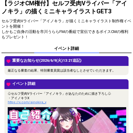
得！
【ラジオCM権付】セルフ受肉Vライバー「アイ
ノキラ」の描くミニキャライラストGET3
Gifting
Comments
セルフ受肉Vライバー「アイノキラ」が描くミニキャライラスト制作権イベ
Throw gifts to the stage and join
You can post comments. Please
ントを開催！
the live performance.
refrain from posting comments
しかもご自身の活動を市川うららFMの番組で宣伝できるボイスCMの権利
First, try throwing free Stars
that may offend performers or
もプレゼント！
(once a day)! You can also charge
other users.
Show Gold to purchase gifts
イベント詳細
(available from 1 JPY)! When you
continue to send gifts to the
performer(s), the performer's
重要なお知らせ(2026/6/9(火)13:21追記)
popularity ranking and your
ranking go up.
厳正なる審査の結果、特別審査員賞は該当者なしとさせていただきます。
To cheer on performers, you can
send them gifts.
To send performers paid items,
イベント詳細
you must use Show Gold.
♧セルフ受肉Vライバー「アイノキラ」があなたのために描き下ろし♧
・アイノキラX
https://x.com/ainokira_v
Close