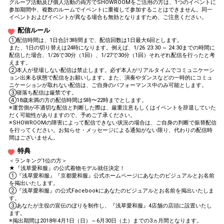
グループ活動及び個人活動の両方でSHOWROOMをご活用の方は、1つのイベントに
参加期間中、複数のルームでイベントに重複して参加することはできません。同一
イベントおよびイベントが異なる場合も無効となりますため、ご注意ください。
配信ルール
①配信時間は、1日合計3時間まで、配信回数は1日最大6回とします。
また、1日の切り替えは24時になります。例えば、1/26 23:30 ~ 24:30までの時間に
配信した場合、1/26で30分（1回）、1/27で30分（1回）それぞれ配信を行ったと考
えます。
②本人が登場しない配信は禁止します。必ず本人がリアルタイムでコミュニケーシ
ョン出来る状態で配信をお願いします。また、演奏やダンスなどの一時的にコミュ
ニケーションが取れない配信は、ご自身のパフォーマンス中のみ可能とします。
③寝落ち配信は厳禁です。
④18歳未満の方の配信時間は5時〜22時までとします。
※運営側が不適切な配信と判断した際は、厳重注意もしくはイベントを辞退していた
だく可能性がありますので、予めご了承ください。
※SHOWROOMの障害によって配信できない状況の場合は、ご自身の判断で振替配信
を行ってください。お知らせ・メッセージによる通知がない限り、代わりの配信時
間はございません。
特典
＜ランキング1位の方＞
★『浅草愛和服』の公式着物モデル就任決定！
①『浅草愛和服』『京都愛和服』公式ホームページにあなたのビジュアルとお名前
を掲出いたします。
②『浅草愛和服』の公式Facebookにあなたのビジュアルとお名前を掲出いたしま
す。
③あなたが主役の宣伝のぼりを制作し、『浅草愛和服』4店舗の店頭に設置いたし
ます。
※掲出期間は2018年4月1日（日）～6月30日（土）までの3ヵ月間となります。