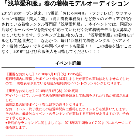
知権獲得！
『浅草愛和服』春の着物モデルオーディション
オリジナルアバター制作権獲
3
500000
2015年のオープン以来、TV番組「おじゃMAP!!」（フジテレビ）やファッ
得！
ション情報誌「美人百花」（角川春樹事務所）など数々のメディアで紹介
されている着物レンタル専門店『浅草愛和服』。本イベントでは、同店の
Gifting
Comments
店頭やホームページを艶やかに彩っていただく公式着物モデルを大募集さ
せていただきます。ランキング上位3名の方は、『浅草愛和服』の着物モデ
Throw gifts to the stage and join
You can post comments. Please
ルとして起用決定！ なおかつ、毎月1回無料で着物レンタル（ヘアメイ
the live performance.
refrain from posting comments
ク・着付け込み）できる年間パスポートも贈呈！！ この機会を逃すこと
First, try throwing free Stars
that may offend performers or
なく、2018年はぜひ和服美人を目指してください！！！
(once a day)! You can also charge
other users.
Show Gold to purchase gifts
イベント詳細
(available from 1 JPY)! When you
continue to send gifts to the
performer(s), the performer's
【重要なお知らせ】※2018年2月13日(火) 12:35追記
popularity ranking and your
超過時間内に獲得したポイント分を減算しましたが順位の変動はありませんでした
ranking go up.
ので、 現在表示されている順位が最終的なイベントのランキングとなります。
To cheer on performers, you can
【重要なお知らせ】2018年2月1日(木) 20:54更新
send them gifts.
本イベントにて、ルールである制限時間を超過して配信をされた行為が確認されま
To send performers paid items,
した。
you must use Show Gold.
減算対象の応援ポイント数は以下の通りとなります。
なお、イベント終了後にその超過時間内に獲得したポイント分を減算いたします。
その結果、最終的なイベントのランキングが変動する可能性がありますので、予め
ご了承ください。
※最終的なランキングに関しましては、2018年2月13日(火)17:00までに本ページにて
Close
発表致します。
=====================================