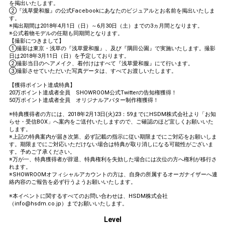
を掲出いたします。
②『浅草愛和服』の公式Facebookにあなたのビジュアルとお名前を掲出いたしま
す。
※掲出期間は2018年4月1日（日）～6月30日（土）までの3ヵ月間となります。
※公式着物モデルの任期も同期間となります。
【撮影につきまして】
①撮影は東京・浅草の『浅草愛和服』、及び『隅田公園』で実施いたします。撮影
日は2018年3月11日（日）を予定しております。
②撮影当日のヘアメイク、着付けはすべて『浅草愛和服』にて行います。
③撮影させていただいた写真データは、すべてお渡しいたします。
【獲得ポイント達成特典】
20万ポイント達成者全員 SHOWROOM公式Twitterの告知権獲得！
50万ポイント達成者全員 オリジナルアバター制作権獲得！
※特典獲得者の方には、2018年2月13日(火)23：59までにHSDM株式会社より「お知
らせ・受信BOX」へ案内をご送付いたしますので、ご確認のほど宜しくお願いいた
します。
※上記の特典案内が届き次第、必ず記載の指示に従い期限までにご対応をお願いしま
す。期限までにご対応いただけない場合は特典が取り消しになる可能性がございま
す。予めご了承ください。
※万が一、特典獲得者が辞退、特典権利を失効した場合には次位の方へ権利が移行さ
れます。
※SHOWROOMオフィシャルアカウントの方は、自身の所属するオーガナイザーへ連
絡内容のご報告を必ず行うようお願いいたします。
※本イベントに関するすべてのお問い合わせは、HSDM株式会社
（info@hsdm.co.jp）までお願いいたします。
Level