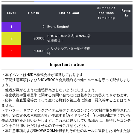
number of
Rema
Level
Points
List of Goal
positions
rks
remaining
1
0
Event Begins!
SHOWROOM公式Twitterの告
2
200000
知権獲得！
オリジナルアバター制作権獲
3
500000
得！
Important notice
・本イベントはHSDM株式会社が運営しております。

・下記注意事項およびSHOWROOM会員規約その他のルールを守って配信しまし
ょう。

・他者が嫌がるような迷惑行為はしないようにしましょう。

・審査状況や選考基準に関するお問い合わせには基本的にお答えできかねます。

・応募・審査通過等によって生じる権利を第三者に譲渡・質入等することはでき
ません。

・アバター、ギフティングアイテム等デジタルコンテンツの制作権を獲得された
場合、SHOWROOM株式会社が作成する[ガイドライン]・[利用規約]に準じている
作品の制作をお願いいたします。これらに違反している場合は、獲得したコンテ
ンツをご利用いただけませんので十分ご注意ください。

・本注意事項およびSHOWROOM会員規約その他のルールに違反した場合または