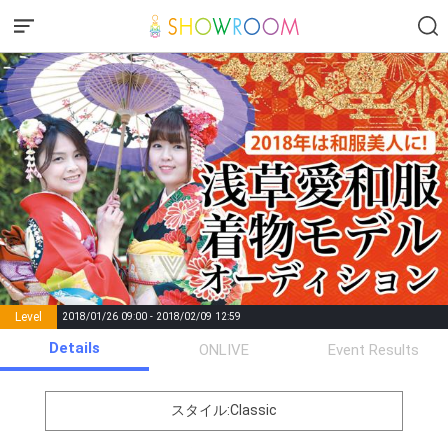
Level
2018/01/26 09:00 - 2018/02/09 12:59
number of
Details
ONLIVE
Event Results
Rema
Level
Points
List of Goal
positions
rks
remaining
1
0
Event Begins!
スタイル:Classic
SHOWROOM公式Twitterの告
2
200000