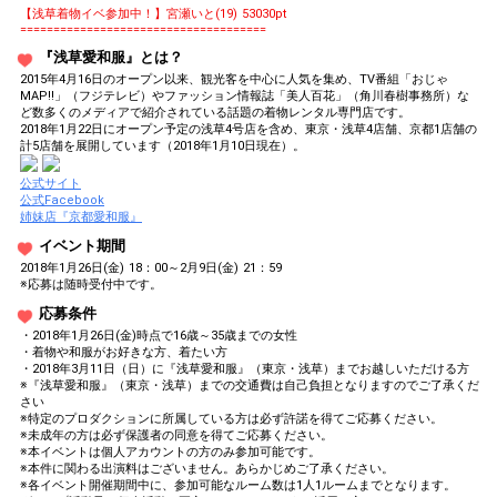
【浅草着物イベ参加中！】宮瀬いと(19) 53030pt
=====================================
『浅草愛和服』とは？
2015年4月16日のオープン以来、観光客を中心に人気を集め、TV番組「おじゃ
MAP!!」（フジテレビ）やファッション情報誌「美人百花」（角川春樹事務所）な
ど数多くのメディアで紹介されている話題の着物レンタル専門店です。
2018年1月22日にオープン予定の浅草4号店を含め、東京・浅草4店舗、京都1店舗の
計5店舗を展開しています（2018年1月10日現在）。
公式サイト
公式Facebook
姉妹店『京都愛和服』
イベント期間
2018年1月26日(金) 18：00～2月9日(金) 21：59
※応募は随時受付中です。
応募条件
・2018年1月26日(金)時点で16歳～35歳までの女性
・着物や和服がお好きな方、着たい方
・2018年3月11日（日）に『浅草愛和服』（東京・浅草）までお越しいただける方
※『浅草愛和服』（東京・浅草）までの交通費は自己負担となりますのでご了承くだ
さい
※特定のプロダクションに所属している方は必ず許諾を得てご応募ください。
※未成年の方は必ず保護者の同意を得てご応募ください。
※本イベントは個人アカウントの方のみ参加可能です。
※本件に関わる出演料はございません。あらかじめご了承ください。
※各イベント開催期間中に、参加可能なルーム数は1人1ルームまでとなります。