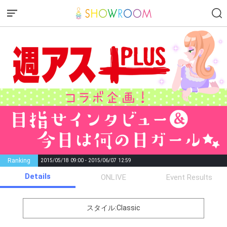
Ranking
2015/05/18 09:00 - 2015/06/07 12:59
Details
Gifting
Comments
ONLIVE
Event Results
Throw gifts to the stage and join
You can post comments. Please
the live performance.
refrain from posting comments
スタイル:Classic
First, try throwing free Stars
that may offend performers or
(once a day)! You can also charge
other users.