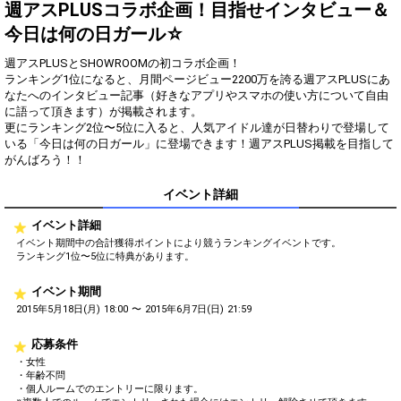
Show Gold to purchase gifts
週アスPLUSコラボ企画！目指せインタビュー＆
(available from 1 JPY)! When you
今日は何の日ガール☆
continue to send gifts to the
performer(s), the performer's
popularity ranking and your
週アスPLUSとSHOWROOMの初コラボ企画！
ranking go up.
ランキング1位になると、月間ページビュー2200万を誇る週アスPLUSにあ
To cheer on performers, you can
なたへのインタビュー記事（好きなアプリやスマホの使い方について自由
send them gifts.
に語って頂きます）が掲載されます。
To send performers paid items,
更にランキング2位〜5位に入ると、人気アイドル達が日替わりで登場して
you must use Show Gold.
いる「今日は何の日ガール」に登場できます！週アスPLUS掲載を目指して
がんばろう！！
イベント詳細
Close
イベント詳細
イベント期間中の合計獲得ポイントにより競うランキングイベントです。
ランキング1位〜5位に特典があります。
イベント期間
2015年5月18日(月) 18:00 〜 2015年6月7日(日) 21:59
応募条件
・女性
・年齢不問
・個人ルームでのエントリーに限ります。