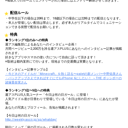
※複数人でのルームでエントリーされた場合にはエントリー解除させて頂きます。
配信ルール
・中学生以下の場合は20時まで、18歳以下の場合には22時までの配信となります。
・本人が登場しない配信は禁止します。必ず本人がリアルタイムでコミュニケーシ
ョンできる状態で配信をお願いします。
特典
◆ランキング1位のみへの特典
週アス編集部によるあなたへのインタビュー企画！
月間ページビュー2,200万を誇る週アスPLUSにあなたへのインタビュー記事が掲載
されます。
好きなアプリやスマホの使い方について自由に語って頂きます！
※取材は都内某所にて行います。現地までの交通費は実費となります。
【インタビュー記事サンプル】
・今どきのアイドルが「Minecraft」を熱く語る〜paletの新メンバー中野佑美さん
・バックアップさえできればすぐにでもiPhone 6にしたい！ ～THE ポッシボーの
諸塚香奈実さん
◆ランキング1位〜5位への特典
週アスPLUS人気コーナー「今日は何の日ガール」に登場！
人気アイドル達が日替わりで登場している「今日は何の日ガール」にあなたが登
場。
あなたの写真とプロフィール、告知が掲載されます！
【今日は何の日ガール】
http://weekly.ascii.jp/sp/whatday/
順位によって「何の日ガール」に掲載される日数が変わります。