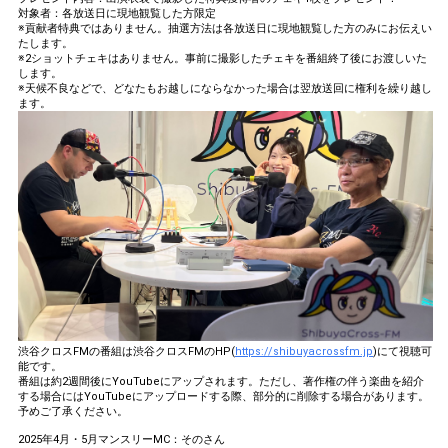
対象者：各放送日に現地観覧した方限定
※貢献者特典ではありません。抽選方法は各放送日に現地観覧した方のみにお伝えい
たします。
※2ショットチェキはありません。事前に撮影したチェキを番組終了後にお渡しいた
します。
※天候不良などで、どなたもお越しにならなかった場合は翌放送回に権利を繰り越し
ます。
渋谷クロスFMの番組は渋谷クロスFMのHP(
https://shibuyacrossfm.jp
)にて視聴可
能です。
番組は約2週間後にYouTubeにアップされます。ただし、著作権の伴う楽曲を紹介
する場合にはYouTubeにアップロードする際、部分的に削除する場合があります。
予めご了承ください。
2025年4月・5月マンスリーMC：そのさん