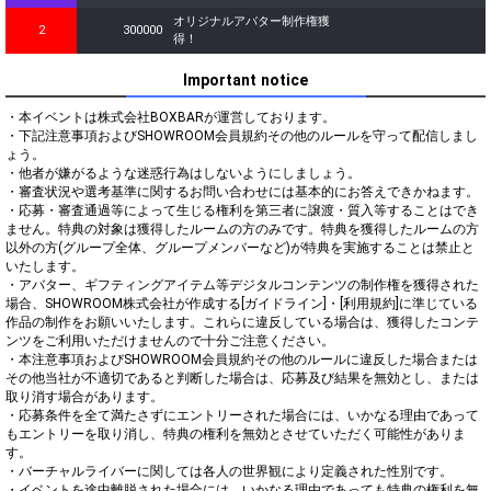
オリジナルアバター制作権獲
2
300000
得！
Important notice
・本イベントは株式会社BOXBARが運営しております。

・下記注意事項およびSHOWROOM会員規約その他のルールを守って配信しまし
ょう。

・他者が嫌がるような迷惑行為はしないようにしましょう。

・審査状況や選考基準に関するお問い合わせには基本的にお答えできかねます。

・応募・審査通過等によって生じる権利を第三者に譲渡・質入等することはでき
ません。特典の対象は獲得したルームの方のみです。特典を獲得したルームの方
以外の方(グループ全体、グループメンバーなど)が特典を実施することは禁止と
いたします。

・アバター、ギフティングアイテム等デジタルコンテンツの制作権を獲得された
場合、SHOWROOM株式会社が作成する[ガイドライン]・[利用規約]に準じている
作品の制作をお願いいたします。これらに違反している場合は、獲得したコンテ
ンツをご利用いただけませんので十分ご注意ください。

・本注意事項およびSHOWROOM会員規約その他のルールに違反した場合または
その他当社が不適切であると判断した場合は、応募及び結果を無効とし、または
取り消す場合があります。

・応募条件を全て満たさずにエントリーされた場合には、いかなる理由であって
もエントリーを取り消し、特典の権利を無効とさせていただく可能性がありま
す。

・バーチャルライバーに関しては各人の世界観により定義された性別です。

・イベントを途中離脱された場合には、いかなる理由であっても特典の権利を無