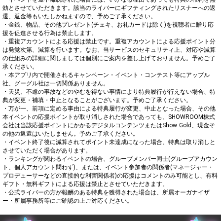
効とさせていただきます。該当のライバーにギフティングされたリスナーへの返
還、返金等もいたしかねますので、予めご了承ください。

・金銭、物品、その他プレゼント(チェキ、お礼カードは除く)を視聴者に贈り応
援を促進させる行為は禁止します。

・重複アカウントによる応援は禁止です。重複アカウントによる応援ポイント分
は発覚次第、減算を行います。なお、当サービスのセキュリティ上、対応や減算
の仕組みの詳細に関しましては個別にご案内を差し上げておりません。予めご了
承ください。

・本アプリ内で開催されるキャンペーン・イベント・コンテスト等にアップル
社、グーグル社は一切関係ありません。

・天災、不慮の事故などのやむを得ない事情により特典履行が行えない場合、特
典が変更・補填・中止となることがございます。予めご了承ください。

・万が一、前項に定める事由による特典履行が変更、中止となった場合、その他
本イベントの応援ポイントが取り消しされた場合であっても、SHOWROOM株式
会社は当該応援ポイントにかかるデジタルコンテンツまたはShow Gold、現金そ
の他の返還はいたしません。予めご了承ください。

・イベント終了後に減算されてポイント未達成になった場合、特典は取り消しと
させていただく場合があります。

・ランキングが関わるイベントの場合、グループメンバー同士(グループアカウン
ト、個人アカウント問わず)、または、イベント参加者の関係者(マネージャー・
プロデューサーなどの直接的な利害関係者)の応援はコメントのみ可能とし、有料
ギフト・無料ギフトによる応援は禁止とさせていただきます。

・公式ライバーの方が報酬のある特典を獲得された場合は、所属オーガナイザ