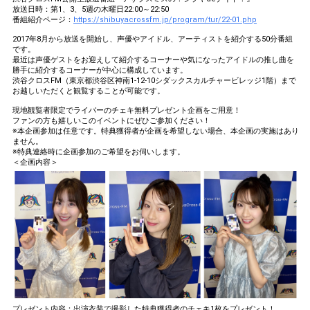
放送日時：第1、3、5週の木曜日22:00～22:50
番組紹介ページ：
https://shibuyacrossfm.jp/program/tur/22-01.php
2017年8月から放送を開始し、声優やアイドル、アーティストを紹介する50分番組
です。
最近は声優ゲストをお迎えして紹介するコーナーや気になったアイドルの推し曲を
勝手に紹介するコーナーが中心に構成しています。
渋谷クロスFM（東京都渋谷区神南1-12-10シダックスカルチャービレッジ1階）まで
お越しいただくと観覧することが可能です。
現地観覧者限定でライバーのチェキ無料プレゼント企画をご用意！
ファンの方も嬉しいこのイベントにぜひご参加ください！
※本企画参加は任意です。特典獲得者が企画を希望しない場合、本企画の実施はあり
ません。
※特典連絡時に企画参加のご希望をお伺いします。
＜企画内容＞
プレゼント内容：出演衣装で撮影した特典獲得者のチェキ1枚をプレゼント！