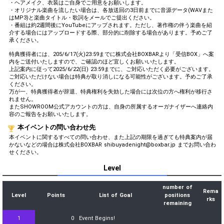
・ヘアメイク、衣装はご自身でご用意をお願いします。
・オリジナル楽曲を流したい場合は、各放送回の3日前までに音源データ(WAVまた
はMP3)と楽曲タイトル・歌詞をメールでご提出ください。
・番組は約2週間後にYouTubeにアップされます。ただし、著作権の伴う楽曲を紹
介する場合にはアップロードする際、部分的に削除する場合があります。予めご了
承ください。
特典獲得者には、205/6/17(火)23:59までに株式会社BOXBARより「受信BOX」へ案
内をご送付いたしますので、ご確認のほど宜しくお願いいたします。
上記案内に従って2025/6/22(日) 23:59までに、ご対応いただく必要がございます。
ご対応いただけない場合は特典が取り消しになる可能性がございます。予めご了承
ください。
万が一、特典獲得者が辞退、特典権利を失効した場合には次位の方へ権利が移行さ
れません。
またSHOWROOM公式アカウントの方は、自身の所属するオーガナイザーへ連絡内
容のご報告をお願いいたします。
本イベントの問い合わせ先
本イベントに関するすべての問い合わせ、また上記の期限を過ぎても特典案内が届
かないなどの場合は株式会社BOXBAR shibuyadenight@boxbar.jp までお問い合わ
せください。
Level
number of
Rema
Level
Points
List of Goal
positions
rks
remaining
1
0
Event Begins!