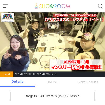
Level
2025/06/09 09:00 - 2025/06/15 12:59
number of
Details
ONLIVE
Event Results
Rema
Level
Points
List of Goal
positions
rks
remaining
1
0
Event Begins!
targets：All Livers
スタイル:Classic
オリジナルアバター制作権獲
2
300000