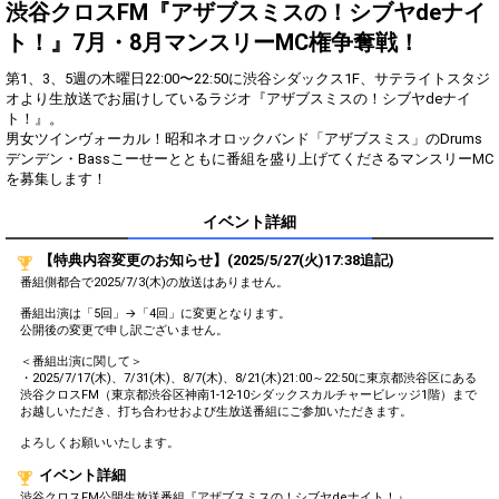
得！
渋谷クロスFM『アザブスミスの！シブヤdeナイ
ト！』7月・8月マンスリーMC権争奪戦！
Gifting
Comments
第1、3、5週の木曜日22:00〜22:50に渋谷シダックス1F、サテライトスタジ
Throw gifts to the stage and join
You can post comments. Please
オより生放送でお届けしているラジオ『アザブスミスの！シブヤdeナイ
the live performance.
refrain from posting comments
ト！』。
First, try throwing free Stars
that may offend performers or
男女ツインヴォーカル！昭和ネオロックバンド「アザブスミス」のDrums
(once a day)! You can also charge
other users.
デンデン・Bassこーせーとともに番組を盛り上げてくださるマンスリーMC
Show Gold to purchase gifts
を募集します！
(available from 1 JPY)! When you
continue to send gifts to the
performer(s), the performer's
イベント詳細
popularity ranking and your
ranking go up.
【特典内容変更のお知らせ】(2025/5/27(火)17:38追記)
To cheer on performers, you can
番組側都合で2025/7/3(木)の放送はありません。
send them gifts.
To send performers paid items,
番組出演は「5回」→「4回」に変更となります。
you must use Show Gold.
公開後の変更で申し訳ございません。
＜番組出演に関して＞
・2025/7/17(木)、7/31(木)、8/7(木)、8/21(木)21:00～22:50に東京都渋谷区にある
渋谷クロスFM（東京都渋谷区神南1-12-10シダックスカルチャービレッジ1階）まで
お越しいただき、打ち合わせおよび生放送番組にご参加いただきます。
Close
よろしくお願いいたします。
イベント詳細
渋谷クロスFM公開生放送番組『アザブスミスの！シブヤdeナイト！』