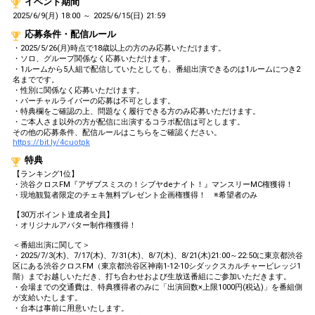
イベント期間
2025/6/9(月) 18:00 ～ 2025/6/15(日) 21:59
応募条件・配信ルール
・2025/5/26(月)時点で18歳以上の方のみ応募いただけます。
・ソロ、グループ関係なく応募いただけます。
・1ルームから5人組で配信していたとしても、番組出演できるのは1ルームにつき2
名までです。
・性別に関係なく応募いただけます。
・バーチャルライバーの応募は不可とします。
・特典欄をご確認の上、問題なく履行できる方のみ応募いただけます。
・ご本人さま以外の方が配信に出演するコラボ配信は可とします。
その他の応募条件、配信ルールはこちらをご確認ください。
https://bit.ly/4cuotpk
特典
【ランキング1位】
・渋谷クロスFM『アザブスミスの！シブヤdeナイト！』マンスリーMC権獲得！
・現地観覧者限定のチェキ無料プレゼント企画権獲得！ ※希望者のみ
【30万ポイント達成者全員】
・オリジナルアバター制作権獲得！
＜番組出演に関して＞
・2025/7/3(木)、7/17(木)、7/31(木)、8/7(木)、8/21(木)21:00～22:50に東京都渋谷
区にある渋谷クロスFM（東京都渋谷区神南1-12-10シダックスカルチャービレッジ1
階）までお越しいただき、打ち合わせおよび生放送番組にご参加いただきます。
・会場までの交通費は、特典獲得者のみに「出演回数×上限1000円(税込)」を番組側
が支給いたします。
・台本は事前に用意いたします。