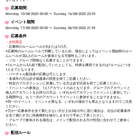
応募期間
12
12000
好きな歌を発表しよう
Monday, 10/08/2020 00:00 〜 Sunday, 16/08/2020 23:59
ファンルームに画像を投稿し
13
15000
イベント期間
てみよう
Monday, 17/08/2020 00:00 〜 Sunday, 06/09/2020 21:59
ルームの説明文を改善してみ
14
18000
よう
応募条件
・女性限定
改めてカメラの位置などを工
・応募時のルームレベルが0または1の方。
15
22000
夫してみよう（盛れる位置を
※応募時のルームレベルで判断しているため、場合によってはイベント開始時のルー
見つけよう）
ムレベルが2以上のルームが参加となる可能性もございます。
・ソロ・グループ関係なく応募することができます。
配信後、スペシャルギフトを
※1ルームから5人組で配信していたとしても、特典を獲得できるのは1ルームにつき
くれた方にお礼メッセージを
1人までとなります。
16
28000
送ろう（スペシャルギフトが
・バーチャル配信者の応募は可とします。
ない人は、SNSで☆のお礼を
・未成年の方は必ず保護者の同意を得てご応募ください。
言ってみよう！）
・特定のプロダクションに所属している方は必ず許諾を得てご応募ください。
・イベントへの参加は、1人1アカウントのみとなります。グループのアカウントと
17
35000
好きな芸能人を発表しよう
個人のアカウントをお持ちの方は、いずれかのアカウントでイベントに参加してい
る期間中は、もう一方のアカウントでイベントに参加することはできません。
ラジオ配信機能を使ってみよ
※同一のイベント、イベントが異なる、いずれの場合でも禁止となりますのでご注意
18
45000
う（スマホからのみ）
ください。
※万が一応募条件を全て満たさない方が上位3名の中に居た場合は、次位の応募条件
みんなでルーム名を再度検討
19
52000
を全て満たす方に特典権利を移行しますので予めご了承ください。
してみよう
・グループで参加される場合は、メインで配信される方の性別に合わせてご参加く
ださい。
【お題】最近で一番おもしろ
20
60000
かった出来事
配信ルール