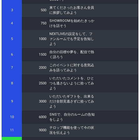
オリジナルアバター制作権獲
40
500000
全員
来てくださったお客さん全員
得！
3
500
に挨拶してみよう
Gifting
Comments
SHOWROOMを始めたきっか
4
750
けを話そう
Throw gifts to the stage and join
NEXTLIVEの設定をして、フ
You can post comments. Please
the live performance.
5
1000
ァンルームでも予定を告知し
refrain from posting comments
First, try throwing free Stars
よう
that may offend performers or
(once a day)! You can also charge
other users.
自分の目標や夢を、配信で熱
Show Gold to purchase gifts
6
1500
く語ろう
(available from 1 JPY)! When you
continue to send gifts to the
このイベントに対する意気込
7
2000
performer(s), the performer's
みを語ってみよう
popularity ranking and your
いただいたコメントを、ひと
ranking go up.
8
2500
つも逃さないように拾ってみ
To cheer on performers, you can
よう
send them gifts.
To send performers paid items,
いただいたギフトを、出来る
you must use Show Gold.
9
3000
だけ全部見逃さずに拾ってみ
よう
SNSで、自分のルームの告知
10
6000
をしよう
Close
テロップ機能を使って今の状
11
9000
況を伝えよう