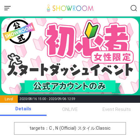
Level
2020/08/16 15:00 - 2020/09/06 12:59
number of
Details
ONLIVE
Event Results
Rema
Level
Points
List of Goal
positions
rks
remaining
1
0
Event Begins!
targets：C , N (Official)
スタイル:Classic
まずは元気よく自己紹介をし