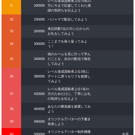
レベル達成貢献者上位10名の
31
200000
方に今まで応援してくれた感
謝の気持ちを伝えよう
32
230000
パジャマで配信してみよう
来訪回数1位の方に心からの
33
260000
お礼をしてみよう
ここまでを振り返ってみよ
34
300000
う！
他のルームを見に行って学ん
35
340000
だことを、自分の配信で報告
してみよう
レベル達成貢献者上位3名に
36
380000
デートに誘うセリフを披露し
てみよう
レベル達成貢献者上位1名の
37
420000
方のためだけに、丁寧にお礼
の気持ちを伝えよう
あなたの勝負服を披露してみ
38
460000
よう
オリジナルアバターの下書き
39
480000
発表しよう
オリジナルアバター制作権獲
40
500000
全員