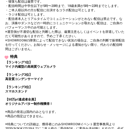
今までの感謝をこめて、ファ
・寝落ち配信は厳禁です。
21
70000
ンルームに画像&ボイスを投
・配信時間は中学生以下が5時〜20時まで、18歳未満が5時〜22時までとします。
稿してみよう
・ご本人様以外の方が配信に出演するコラボ配信は可とします。
・ラジオ配信は可とします。
どのレベル達成まで目指して
・配信者本人とリアルタイムでコミュニケーションがとれない配信は禁止です。な
22
80000
頑張るかの意気込みを話そう
お、演奏やダンスなどの一時的にコミュニケーションが取れない配信は、ご自身の
パフォーマンス中のみ可能とします。
今日はご飯を食べながら配信
※運営側が不適切な配信と判断した際は、厳重注意もしくはイベントを辞退していた
23
90000
をしてみよう
だく可能性がありますので、予めご了承ください。
※SHOWROOMの障害によって配信できない状況の場合は、ご自身の判断で振替配信
ファンルームにテーマ「最近
を行ってください。お知らせ・メッセージによる通知がない限り、代わりの配信時
24
100000
ハマっていること」について
間はございません。
投稿してみよう
特典
いつも来てくれているお客さ
【ランキング1位】
25
110000
んに、ニックネームをつけて
マイク内蔵型の高画質ウェブカメラ
みよう
【ランキング2位】
いつもと違う髪型を披露して
26
120000
高音質コンデンサーマイク
みよう
【ランキング3位】
ファンのみんなに再度自分の
27
130000
スマホスタンド
夢を話そう
今日は寝る前のベッドから配
【50万pt達成者全員】
28
140000
オリジナルアバター制作権獲得！
信をしてみよう
リクエスト写真を配信後にフ
※商品の発送は国内のみとなります。
29
150000
ァンルームに投稿してみよう
※商品の指定はできません。
レベル達成貢献者上位3名の
※特典についての詳細は、獲得者にのみSHOWROOMイベント運営事務局より
30
180000
ニックネーム決めてみよう
2020/9/9(水)23:59までにご本人様の「受信BOX」に案内を送付致しますので、必ず