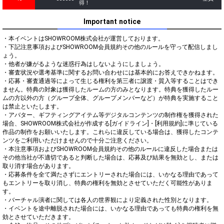
得！
Important notice
・本イベントはSHOWROOM株式会社が運営しております。

・下記注意事項およびSHOWROOM会員規約その他のルールを守って配信しまし
ょう。

・他者が嫌がるような迷惑行為はしないようにしましょう。

・審査状況や選考基準に関するお問い合わせには基本的にお答えできかねます。

・応募・審査通過等によって生じる権利を第三者に譲渡・質入等することはでき
ません。特典の対象は獲得したルームの方のみとなります。特典を獲得したルー
ムの方以外の方（グループ全体、グループメンバーなど）が特典を実施すること
は禁止といたします。

・アバター、ギフティングアイテム等デジタルコンテンツの制作権を獲得された
場合、SHOWROOM株式会社が作成する[ガイドライン]・[利用規約]に準じている
作品の制作をお願いいたします。これらに違反している場合は、獲得したコンテ
ンツをご利用いただけませんので十分ご注意ください。

・本注意事項およびSHOWROOM会員規約その他のルールに違反した場合または
その他当社が不適切であると判断した場合は、応募及び結果を無効とし、または
取り消す場合があります。

・応募条件を全て満たさずにエントリーされた場合には、いかなる理由であって
もエントリーを取り消し、特典の権利を無効とさせていただく可能性がありま
す。

・バーチャル演者に関しては各人の世界観により定義された性別となります。

・イベントを途中離脱された場合には、いかなる理由であっても特典の権利を無
効とさせていただきます。
