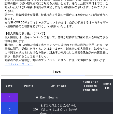
記載の指示に従い期限までにご対応をお願いします。送付した案内期日までに、ご
レベル達成貢献者上位10名の
対応いただけない場合は特典が取り消しになる可能性がございます。予めご了承く
31
200000
方に今まで応援してくれた感
ださい。
謝の気持ちを伝えよう
万が一、特典獲得者が辞退、特典権利を失効した場合には次位の方へ権利が移行さ
れます。
32
230000
パジャマで配信してみよう
またSHOWROOMオフィシャルアカウントの方は、自身の所属するオーガナイザー
へ連絡内容のご報告を必ず行うようお願いいたします。
来訪回数1位の方に心からの
33
260000
【個人情報の取り扱いについて】
お礼をしてみよう
個人情報とは、当キャンペーンにおいて、弊社が取得する対象者個人を特定できる
ここまでを振り返ってみよ
情報を指します。
34
300000
う！
弊社は、これらの個人情報を当キャンペーン以外のその他の目的に使用したり、第
三者に開示・提供したりすることはありません。対象者の個人情報を、法令などに
他のルームを見に行って学ん
より開示を求められた場合を除き、対象者の同意なしに業務委託先以外の第三者に
35
340000
だことを、自分の配信で報告
開示、提供することはありません。
してみよう
対象者の個人情報は、弊社のプライバシーポリシーに従って適切に取り扱います。
プライバシーポリシー
レベル達成貢献者上位3名に
36
380000
デートに誘うセリフを披露し
Level
てみよう
レベル達成貢献者上位1名の
number of
Rema
37
420000
方のためだけに、丁寧にお礼
Level
Points
List of Goal
positions
rks
の気持ちを伝えよう
remaining
あなたの勝負服を披露してみ
38
460000
1
0
Event Begins!
よう
まずは元気よく自己紹介をし
オリジナルアバターの下書き
39
480000
2
250
てみよう（こまめにするのが
発表しよう
Good！）