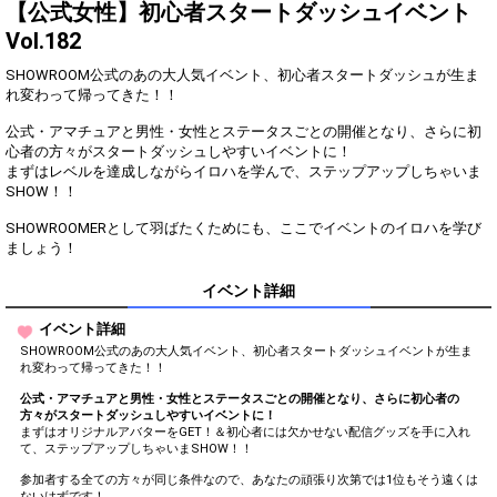
2
250
てみよう（こまめにするのが
【公式女性】初心者スタートダッシュイベント
Good！）
Vol.182
来てくださったお客さん全員
3
500
に挨拶してみよう
SHOWROOM公式のあの大人気イベント、初心者スタートダッシュが生ま
れ変わって帰ってきた！！
SHOWROOMを始めたきっか
4
750
けを話そう
公式・アマチュアと男性・女性とステータスごとの開催となり、さらに初
NEXTLIVEの設定をして、フ
心者の方々がスタートダッシュしやすいイベントに！
5
1000
ァンルームでも予定を告知し
まずはレベルを達成しながらイロハを学んで、ステップアップしちゃいま
よう
SHOW！！
自分の目標や夢を、配信で熱
6
1500
く語ろう
SHOWROOMERとして羽ばたくためにも、ここでイベントのイロハを学び
ましょう！
このイベントに対する意気込
7
2000
みを語ってみよう
イベント詳細
いただいたコメントを、ひと
8
2500
つも逃さないように拾ってみ
イベント詳細
よう
SHOWROOM公式のあの大人気イベント、初心者スタートダッシュイベントが生ま
いただいたギフトを、出来る
れ変わって帰ってきた！！
9
3000
だけ全部見逃さずに拾ってみ
公式・アマチュアと男性・女性とステータスごとの開催となり、さらに初心者の
よう
方々がスタートダッシュしやすいイベントに！
SNSで、自分のルームの告知
まずはオリジナルアバターをGET！＆初心者には欠かせない配信グッズを手に入れ
10
6000
をしよう
て、ステップアップしちゃいまSHOW！！
テロップ機能を使って今の状
参加者する全ての方々が同じ条件なので、あなたの頑張り次第では1位もそう遠くは
11
9000
況を伝えよう
ないはずです！