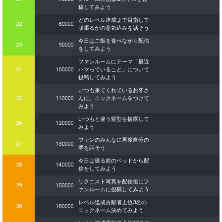
稿してみよう
どのレベル達成まで目指して
22
80000
頑張るかの意気込みを話そう
今日はご飯を食べながら配信
23
90000
をしてみよう
ファンルームにテーマ「最近
24
100000
ハマっていること」について
投稿してみよう
いつも来てくれているお客さ
25
110000
んに、ニックネームをつけて
みよう
いつもと違う髪型を披露して
26
120000
みよう
ファンのみんなに再度自分の
27
130000
夢を話そう
今日は寝る前のベッドから配
28
140000
信をしてみよう
リクエスト写真を配信後にフ
29
150000
ァンルームに投稿してみよう
レベル達成貢献者上位3名の
30
180000
ニックネーム決めてみよう