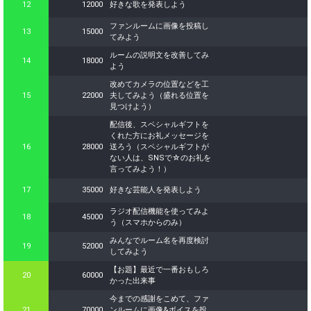
12
12000
好きな歌を発表しよう
ファンルームに画像を投稿し
13
15000
てみよう
ルームの説明文を改善してみ
14
18000
よう
改めてカメラの位置などを工
15
22000
夫してみよう（盛れる位置を
見つけよう）
配信後、スペシャルギフトを
くれた方にお礼メッセージを
16
28000
送ろう（スペシャルギフトが
ない人は、SNSで☆のお礼を
言ってみよう！）
17
35000
好きな芸能人を発表しよう
ラジオ配信機能を使ってみよ
18
45000
う（スマホからのみ）
みんなでルーム名を再度検討
19
52000
してみよう
【お題】最近で一番おもしろ
20
60000
かった出来事
今までの感謝をこめて、ファ
21
70000
ンルームに画像&ボイスを投