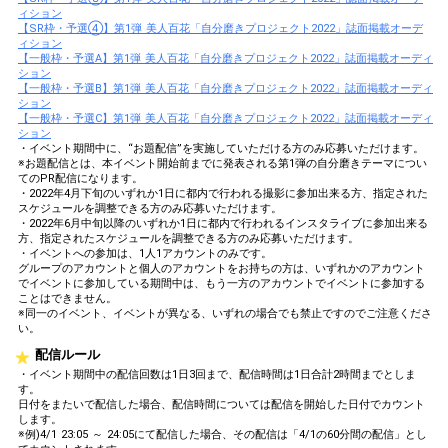
ィション
【SR枠・予選④】第1弾 美人百花「自分磨きプロジェクト2022」誌面掲載オーデ
ィション
【一般枠・予選A】第1弾 美人百花「自分磨きプロジェクト2022」誌面掲載オーディ
ション
【一般枠・予選B】第1弾 美人百花「自分磨きプロジェクト2022」誌面掲載オーディ
ション
【一般枠・予選C】第1弾 美人百花「自分磨きプロジェクト2022」誌面掲載オーディ
ション
・イベント期間中に、“お題配信”を実施していただける方のみ応募いただけます。
※お題配信とは、本イベント開始前までに発表される第1弾の自分磨きテーマについ
てのPR配信になります。
・2022年4月下旬のいずれか1日に都内で行われる撮影に参加出来る方、指定された
スケジュールを調整できる方のみ応募いただけます。
・2022年6月中旬以降のいずれか1日に都内で行われるインスタライブに参加出来る
方、指定されたスケジュールを調整できる方のみ応募いただけます。
・イベントへの参加は、1人1アカウントのみです。
グループのアカウントと個人のアカウントをお持ちの方は、いずれかのアカウント
でイベントに参加している期間中は、もう一方のアカウントでイベントに参加する
ことはできません。
※同一のイベント、イベントが異なる、いずれの場合でも禁止ですのでご注意くださ
い。
配信ルール
・イベント期間中の配信回数は1日3回まで、配信時間は1日合計2時間までとしま
す。
日付をまたいで配信した場合、配信時間については配信を開始した日付でカウント
します。
※例)4/1 23:05 ～ 24:05にて配信した場合、その配信は「4/1の60分間の配信」とし