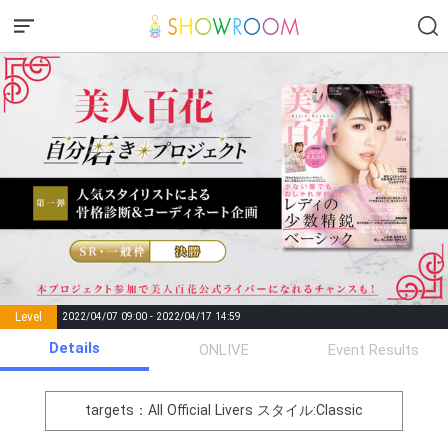
Level
2022/04/07 09:00 - 2022/04/17 14:59
number of
Details
ONLIVE
Event Results
Rema
Level
Points
List of Goal
positions
rks
remaining
1
0
Event Begins!
targets：All Official Livers
スタイル:Classic
オリジナルアバター制作権獲
2
500000