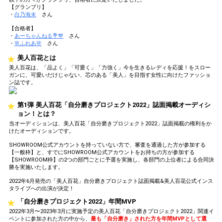
【グランプリ】
・
白乃海未
さん
【合格者】
・
あーちゃんねる💐💙
さん
・
🌸ふれあ🌸
さん
美人百花とは
美人百花は、「品よく」「可愛く」「力強く」今を生きるレディを応援！をスロー
ガンに、可愛いだけじゃない、芯のある「美人」を目指す女性に向けたファッショ
ン誌です。
第1弾 美人百花「自分磨きプロジェクト2022」誌面掲載オーディシ
ョン！とは？
当オーディションは、美人百花「自分磨きプロジェクト2022」誌面掲載の権利をか
けたオーディションです。
SHOWROOM公式アカウントを持っていない方で、審査を通過した方が参加する
【一般枠】と、すでにSHOWROOM公式アカウントをお持ちの方が参加する
【SHOWROOM枠】の2つの部門ごとに予選を実施し、各部門の上位者による合同決
勝を実施いたします。
2022年6月発売の「美人百花」自分磨きプロジェクト誌面掲載&美人百花公式インス
タライブへの出演が決定！
「自分磨きプロジェクト2022」年間MVP
2022年3月〜2023年3月に実施予定の美人百花「自分磨きプロジェクト2022」関連イ
ベントに参加された方の中から、
最も「自分磨き」された方を年間MVPとして選