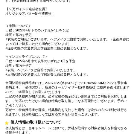
す。(発表日時は前後する場合がございます)
【50万ポイント達成者全員】
オリジナルアバター制作権獲得！
＜撮影について＞
日程：2022年4月下旬のいずれか1日を予定
場所：都内を予定
※衣装のご用意がございます、ヘアメイクは自前でお願いいたします。（企画内容に
よってはご持参いただく場合がございます）
※撮影の際の交通費および宿泊費は自己負担となります。
＜インスタライブについて＞
日程：2022年6月中旬以降のいずれか1日を予定
場所：都内を予定
※衣装、ヘアメイクは自前でお願いいたします。
※出演の際の交通費および宿泊費は自己負担となります。
合同決勝特典獲得者には、2022/4/20(水)23:59までにSHOWROOMイベント運営事
務局より、「受信BOX」、所属のオーガナイザー様(事務所様)に案内を送付致します
ので、ご確認宜しくお願いいたします。
上記の特典案内が届き次第、必ず記載の指示に従い期限までにご対応をお願いしま
す。ご対応いただけない場合は特典が取り消しになる可能性がございます。予めご
了承ください。
万が一、特典獲得者が辞退、特典権利を失効した場合には次位の方へ権利が移行さ
れますが、発覚時期によっては対応できない場合もございます。
個人情報の取り扱いについて
個人情報とは、当キャンペーンにおいて、弊社が取得する対象者個人を特定できる
情報を指します。