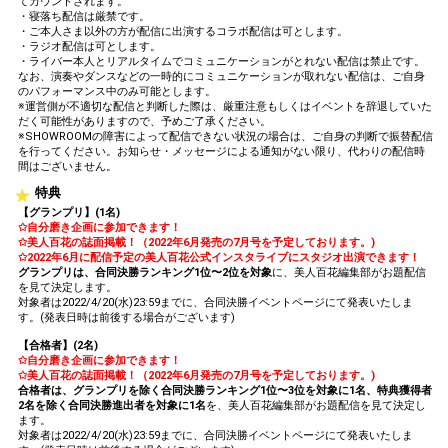
てカウントされます。
・寝落ち配信は厳禁です。
・ご本人さま以外の方が配信に出演するコラボ配信は可とします。
・ラジオ配信は可とします。
・ライバー本人とリアルタイムでコミュニケーションがとれない配信は禁止です。
なお、演奏やダンスなどの一時的にコミュニケーションが取れない配信は、ご自身
のパフォーマンス中のみ可能とします。
※運営側が不適切な配信と判断した際は、厳重注意もしくはイベントを辞退していた
だく可能性がありますので、予めご了承ください。
※SHOWROOMの障害によって配信できない状況の場合は、ご自身の判断で振替配信
を行ってください。お知らせ・メッセージによる通知がない限り、代わりの配信時
間はございません。
特典
【グランプリ】(1名)
✩自分磨き企画に参加できます！
✩美人百花の誌面掲載！（2022年6月発売の7月号を予定しております。)
✩2022年6月に配信予定の美人百花公式インスタライブにスタジオ出演できます！
グランプリは、合同決勝ランキング1位〜2位を対象
に、美人百花編集部がお題配信
を見て決定します。
対象者は2022/4/20(水)23:59までに、合同決勝イベントページにて発表いたしま
す。(発表日時は前後する場合がございます)
【合格者】(2名)
✩自分磨き企画に参加できます！
✩美人百花の誌面掲載！（2022年6月発売の7月号を予定しております。)
合格者は、グランプリを除く合同決勝ランキング1位〜3位を対象に1名、特典獲得者
2名を除く合同決勝進出者を対象に1名
を、美人百花編集部がお題配信を見て決定し
ます。
対象者は2022/4/20(水)23:59までに、合同決勝イベントページにて発表いたしま