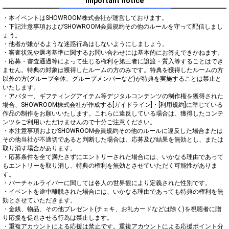
Important notice
・本イベントはSHOWROOM株式会社が運営しております。

・下記注意事項およびSHOWROOM会員規約その他のルールを守って配信しまし
ょう。

・他者が嫌がるような迷惑行為はしないようにしましょう。

・審査状況や選考基準に関するお問い合わせには基本的にお答えできかねます。

・応募・審査通過等によって生じる権利を第三者に譲渡・質入等することはでき
ません。特典の対象は獲得したルームの方のみです。特典を獲得したルームの方
以外の方(グループ全体、グループメンバーなど)が特典を実施することは禁止と
いたします。

・アバター、ギフティングアイテム等デジタルコンテンツの制作権を獲得された
場合、SHOWROOM株式会社が作成する[ガイドライン]・[利用規約]に準じている
作品の制作をお願いいたします。これらに違反している場合は、獲得したコンテ
ンツをご利用いただけませんので十分ご注意ください。

・本注意事項およびSHOWROOM会員規約その他のルールに違反した場合または
その他当社が不適切であると判断した場合は、応募及び結果を無効とし、または
取り消す場合があります。

・応募条件を全て満たさずにエントリーされた場合には、いかなる理由であって
もエントリーを取り消し、特典の権利を無効とさせていただく可能性がありま
す。

・バーチャルライバーに関しては各人の世界観により定義された性別です。

・イベントを途中離脱された場合には、いかなる理由であっても特典の権利を無
効とさせていただきます。

・金銭、物品、その他プレゼント(チェキ、お礼カードなどは除く)を視聴者に贈
り応援を促進させる行為は禁止します。

・重複アカウントによる応援は禁止です。重複アカウントによる応援ポイント分