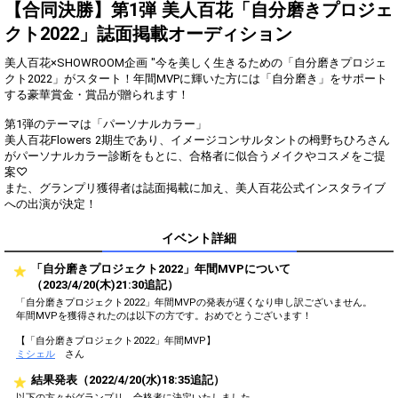
得！
【合同決勝】第1弾 美人百花「自分磨きプロジェ
クト2022」誌面掲載オーディション
Gifting
Comments
美人百花×SHOWROOM企画 "今を美しく生きるための「自分磨きプロジェ
Throw gifts to the stage and join
You can post comments. Please
クト2022」がスタート！年間MVPに輝いた方には「自分磨き」をサポート
the live performance.
refrain from posting comments
する豪華賞金・賞品が贈られます！
First, try throwing free Stars
that may offend performers or
(once a day)! You can also charge
other users.
第1弾のテーマは「パーソナルカラー」
Show Gold to purchase gifts
美人百花Flowers 2期生であり、イメージコンサルタントの栂野ちひろさん
(available from 1 JPY)! When you
がパーソナルカラー診断をもとに、合格者に似合うメイクやコスメをご提
continue to send gifts to the
案♡
performer(s), the performer's
また、グランプリ獲得者は誌面掲載に加え、美人百花公式インスタライブ
popularity ranking and your
への出演が決定！
ranking go up.
To cheer on performers, you can
send them gifts.
イベント詳細
To send performers paid items,
you must use Show Gold.
「自分磨きプロジェクト2022」年間MVPについて
（2023/4/20(木)21:30追記）
「自分磨きプロジェクト2022」年間MVPの発表が遅くなり申し訳ございません。
年間MVPを獲得されたのは以下の方です。おめでとうございます！
Close
【「自分磨きプロジェクト2022」年間MVP】
ミシェル
さん
結果発表（2022/4/20(水)18:35追記）
以下の方々がグランプリ、合格者に決定いたしました。