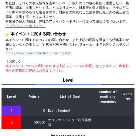
弊社は、これらの個人情報を当キャンペーン以外のその他の目的に使用したり、第
三者に開示・提供したりすることはありません。対象者の個人情報を、法令などに
より開示を求められた場合を除き、対象者の同意なしに業務委託先以外の第三者に
開示、提供することはありません。
対象者の個人情報は、弊社のプライバシーポリシーに従って適切に取り扱います。
『プライバシーポリシー』
本イベントに関する問い合わせ
本イベントに関するすべてのお問い合わせ、また上記の期限を過ぎても特典案内が
届かないなどの場合は「SHOWROOM問い合わせフォーム」までお問い合わせくだ
さい。
https://www.showroom-live.com/inquiry/
【お願い】
本イベントについての問い合わせは上記フォームでの対応になりますので、出版社
様への直接のご連絡はお控えください。
Level
number of
Rema
Level
Points
List of Goal
positions
rks
remaining
1
0
Event Begins!
オリジナルアバター制作権獲
2
500000
得！