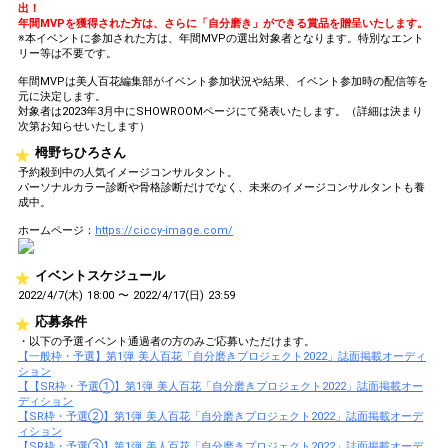
出！
年間MVPを獲得された方は、さらに「自分磨き」ができる賞品を贈呈いたします。
※本イベントに参加された方は、年間MVPの選出対象者となります。特別なエント
リー等は不要です。
年間MVPは美人百花編集部がイベント参加状況や結果、イベント参加時の配信等を
元に決定します。
対象者は2023年3月中にSHOWROOMページにて発表いたします。（詳細は決まり
次第お知らせいたします）
栂野ちひろさん
予約殺到中の人気イメージコンサルタント。
パーソナルカラー診断や骨格診断だけでなく、未来のイメージコンサルタントも養
成中。
ホームページ：
https://ciccy-image.com/
イベントスケジュール
2022/4/7(木) 18:00 〜 2022/4/17(日) 23:59
応募条件
・以下の予選イベント通過者の方のみご応募いただけます。
【一般枠・予選】第1弾 美人百花「自分磨きプロジェクト2022」誌面掲載オーディ
ション
【【SR枠・予選①】第1弾 美人百花「自分磨きプロジェクト2022」誌面掲載オー
ディション
【SR枠・予選②】第1弾 美人百花「自分磨きプロジェクト2022」誌面掲載オーデ
ィション
【SR枠・予選③】第1弾 美人百花「自分磨きプロジェクト2022」誌面掲載オーデ