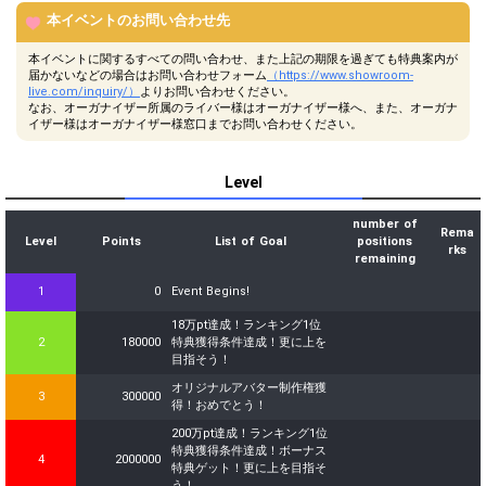
本イベントのお問い合わせ先
本イベントに関するすべての問い合わせ、また上記の期限を過ぎても特典案内が
届かないなどの場合はお問い合わせフォーム
（https://www.showroom-
live.com/inquiry/）
よりお問い合わせください。
なお、オーガナイザー所属のライバー様はオーガナイザー様へ、また、オーガナ
イザー様はオーガナイザー様窓口までお問い合わせください。
Level
number of
Rema
Level
Points
List of Goal
positions
rks
remaining
1
0
Event Begins!
18万pt達成！ランキング1位
2
180000
特典獲得条件達成！更に上を
目指そう！
オリジナルアバター制作権獲
3
300000
得！おめでとう！
200万pt達成！ランキング1位
特典獲得条件達成！ボーナス
4
2000000
特典ゲット！更に上を目指そ
う！