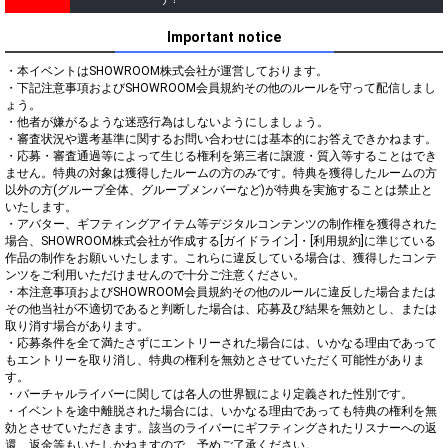
Important notice
・本イベントはSHOWROOM株式会社が運営しております。

・下記注意事項およびSHOWROOM会員規約その他のルールを守って配信しまし
ょう。

・他者が嫌がるような迷惑行為はしないようにしましょう。

・審査状況や選考基準に関するお問い合わせには基本的にお答えできかねます。

・応募・審査通過等によって生じる権利を第三者に譲渡・質入等することはでき
ません。特典の対象は獲得したルームの方のみです。特典を獲得したルームの方
以外の方(グループ全体、グループメンバーなど)が特典を実施することは禁止と
いたします。

・アバター、ギフティングアイテム等デジタルコンテンツの制作権を獲得された
場合、SHOWROOM株式会社が作成する[ガイドライン]・[利用規約]に準じている
作品の制作をお願いいたします。これらに違反している場合は、獲得したコンテ
ンツをご利用いただけませんので十分ご注意ください。

・本注意事項およびSHOWROOM会員規約その他のルールに違反した場合または
その他当社が不適切であると判断した場合は、応募及び結果を無効とし、または
取り消す場合があります。

・応募条件を全て満たさずにエントリーされた場合には、いかなる理由であって
もエントリーを取り消し、特典の権利を無効とさせていただく可能性がありま
す。

・バーチャルライバーに関しては各人の世界観により定義された性別です。

・イベントを途中離脱された場合には、いかなる理由であっても特典の権利を無
効とさせていただきます。該当のライバーにギフティングされたリスナーへの返
還、返金等もいたしかねますので、予めご了承ください。
