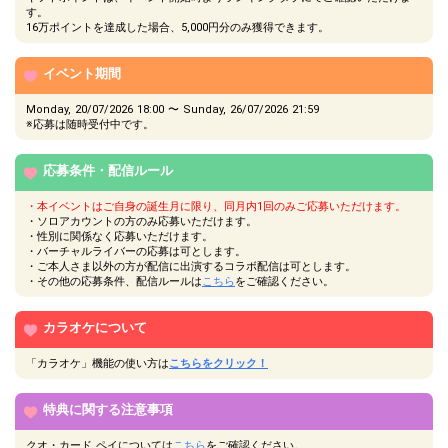
す。
16万ポイントを達成した場合、5,000円分のみ獲得できます。
イベント期間
Monday, 20/07/2026 18:00 〜 Sunday, 26/07/2026 21:59
※応募は随時受付中です。
応募条件・配信ルール
・本イベントはご自身の誕生月に限り、同月内1回のみご応募いただけます。
・ソロアカウントの方のみ応募いただけます。
・性別に関係なく応募いただけます。
・バーチャルライバーの応募は可とします。
・ご本人さま以外の方が配信に出演するコラボ配信は可とします。
・その他の応募条件、配信ルールは
こちら
をご確認ください。
カラオケについて
「カラオケ」機能の使い方は
こちらをクリック！
特典に関する注意事項
クオ・カード ペイについては
こちら
をご確認ください。