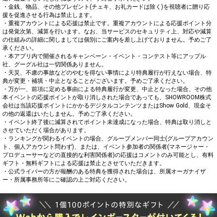
・金銭、物品、その他プレゼント(チェキ、お礼カードは除く)を視聴者に贈り応
援を促進させる行為は禁止します。

・重複アカウントによる応援は禁止です。重複アカウントによる応援ポイント分
は発覚次第、減算を行います。なお、当サービスのセキュリティ上、対応や減算
の仕組みの詳細に関しましては個別にご案内を差し上げておりません。予めご了
承ください。

・本アプリ内で開催されるキャンペーン・イベント・コンテスト等にアップル
社、グーグル社は一切関係ありません。

・天災、不慮の事故などのやむを得ない事情により特典履行が行えない場合、特
典が変更・補填・中止となることがございます。予めご了承ください。

・万が一、前項に定める事由による特典履行が変更、中止となった場合、その他
本イベントの応援ポイントが取り消しされた場合であっても、SHOWROOM株式
会社は当該応援ポイントにかかるデジタルコンテンツまたはShow Gold、現金そ
の他の返還はいたしません。予めご了承ください。

・イベント終了後に減算されてポイント未達成になった場合、特典は取り消しと
させていただく場合があります。

・ランキングが関わるイベントの場合、グループメンバー同士(グループアカウン
ト、個人アカウント問わず)、または、イベント参加者の関係者(マネージャー・
プロデューサーなどの直接的な利害関係者)の応援はコメントのみ可能とし、有料
ギフト・無料ギフトによる応援は禁止とさせていただきます。

・公式ライバーの方が報酬のある特典を獲得された場合は、所属オーガナイザ
ー・所属事務所等にご確認の上ご対応ください。