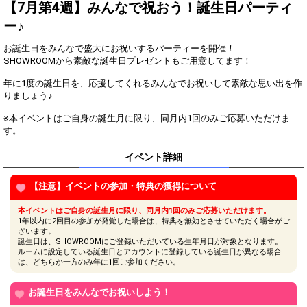
2
180000
特典獲得条件達成！更に上を
【7月第4週】みんなで祝おう！誕生日パーティ
目指そう！
ー♪
オリジナルアバター制作権獲
3
300000
得！おめでとう！
お誕生日をみんなで盛大にお祝いするパーティーを開催！
200万pt達成！ランキング1位
SHOWROOMから素敵な誕生日プレゼントもご用意してます！
特典獲得条件達成！ボーナス
4
2000000
特典ゲット！更に上を目指そ
年に1度の誕生日を、応援してくれるみんなでお祝いして素敵な思い出を作
う！
りましょう♪
※本イベントはご自身の誕生月に限り、同月内1回のみご応募いただけま
Gifting
Comments
す。
Throw gifts to the stage and join
You can post comments. Please
イベント詳細
the live performance.
refrain from posting comments
First, try throwing free Stars
that may offend performers or
(once a day)! You can also charge
other users.
【注意】イベントの参加・特典の獲得について
Show Gold to purchase gifts
(available from 1 JPY)! When you
本イベントはご自身の誕生月に限り、同月内1回のみご応募いただけます。
continue to send gifts to the
1年以内に2回目の参加が発覚した場合は、特典を無効とさせていただく場合がご
performer(s), the performer's
ざいます。
popularity ranking and your
誕生日は、SHOWROOMにご登録いただいている生年月日が対象となります。
ranking go up.
ルームに設定している誕生日とアカウントに登録している誕生日が異なる場合
To cheer on performers, you can
は、どちらか一方のみ年に1回ご参加ください。
send them gifts.
To send performers paid items,
you must use Show Gold.
お誕生日をみんなでお祝いしよう！