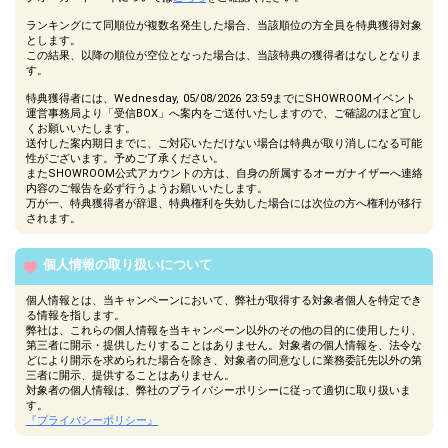
ランキングにて同順位が複数名発生した場合、当該順位の方全員を特典獲得対象
とします。
この結果、以降の順位が空位となった場合は、当該特典の獲得者はなしとなりま
す。
特典獲得者には、Wednesday, 05/08/2026 23:59までにSHOWROOMイベント
運営事務局より「受信BOX」へ案内をご送付いたしますので、ご確認のほど宜し
くお願いいたします。
送付した案内期日までに、ご対応いただけない場合は特典が取り消しになる可能
性がございます。予めご了承ください。
またSHOWROOM公式アカウントの方は、自身の所属するオーガナイザーへ連絡
内容のご報告を必ず行うようお願いいたします。
万が一、特典獲得者が辞退、特典権利を失効した場合には次位の方へ権利が移行
されます。
個人情報の取り扱いについて
個人情報とは、当キャンペーンにおいて、弊社が取得する対象者個人を特定でき
る情報を指します。
弊社は、これらの個人情報を当キャンペーン以外のその他の目的に使用したり、
第三者に開示・提供したりすることはありません。対象者の個人情報を、法令な
どにより開示を求められた場合を除き、対象者の同意なしに業務委託先以外の第
三者に開示、提供することはありません。
対象者の個人情報は、弊社のプライバシーポリシーに従って適切に取り扱いま
す。
『プライバシーポリシー』