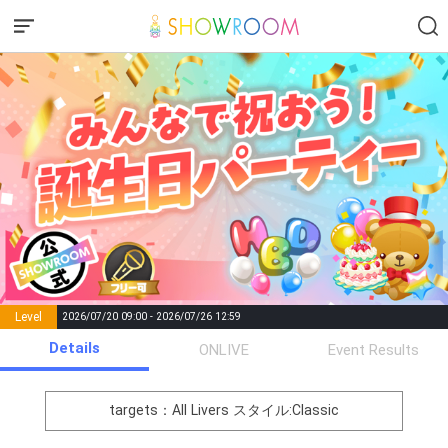
Level
2026/07/20 09:00 - 2026/07/26 12:59
number of
Details
ONLIVE
Event Results
Rema
Level
Points
List of Goal
positions
rks
remaining
1
0
Event Begins!
targets：All Livers
スタイル:Classic
18万pt達成！ランキング1位