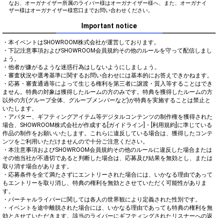
なお、オーガナイザー所属のライバー様はオーガナイザー様へ、また、オーガナイ
ザー様はオーガナイザー様窓口までお問い合わせください。
Important notice
・本イベントはSHOWROOM株式会社が運営しております。

・下記注意事項およびSHOWROOM会員規約その他のルールを守って配信しまし
ょう。

・他者が嫌がるような迷惑行為はしないようにしましょう。

・審査状況や選考基準に関するお問い合わせには基本的にお答えできかねます。

・応募・審査通過等によって生じる権利を第三者に譲渡・質入等することはでき
ません。特典の対象は獲得したルームの方のみです。特典を獲得したルームの方
以外の方(グループ全体、グループメンバーなど)が特典を実施することは禁止と
いたします。

・アバター、ギフティングアイテム等デジタルコンテンツの制作権を獲得された
場合、SHOWROOM株式会社が作成する[ガイドライン]・[利用規約]に準じている
作品の制作をお願いいたします。これらに違反している場合は、獲得したコンテ
ンツをご利用いただけませんので十分ご注意ください。

・本注意事項およびSHOWROOM会員規約その他のルールに違反した場合または
その他当社が不適切であると判断した場合は、応募及び結果を無効とし、または
取り消す場合があります。

・応募条件を全て満たさずにエントリーされた場合には、いかなる理由であって
もエントリーを取り消し、特典の権利を無効とさせていただく可能性がありま
す。

・バーチャルライバーに関しては各人の世界観により定義された性別です。

・イベントを途中離脱された場合には、いかなる理由であっても特典の権利を無
効とさせていただきます。該当のライバーにギフティングされたリスナーへの返