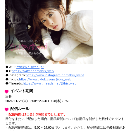
◆WEB:
https://bisweb.jp/
◆X:
https://twitter.com/bis_web
◆Instagram:
https://www.instagram.com/bis_web/
◆Tiktok:
https://www.tiktok.com/@bis_web
◆Threads:
https://www.threads.net/@bis_web
イベント期間
決勝
2024/11/26(火)19:00〜2024/11/28(木)21:59
配信ルール
・配信時間は1日合計3時間までとします。
日付をまたいで配信した場合、配信時間については配信を開始した日付でカウント
します。
・配信可能時間は、5:00～24:00までとします。ただし、配信時間には年齢制限があ