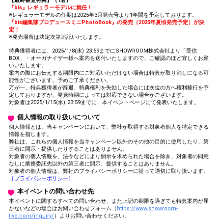
【最終審査特典】（1名）
『bis』レギュラーモデルに就任！
※レギュラーモデルの任期は2025年3月発売号より1年間を予定しております。
『bis編集部プロデュースミニPhotoBook』の発売（2025年夏頃発売予定）が決
定！
※発売場所は決定次第追記いたします。
特典獲得者には、2025/1/8(水) 23:59までにSHOWROOM株式会社より「受信
BOX」・オーガナイザー様へ案内を送付いたしますので、ご確認のほど宜しくお願
いいたします。
案内の際にお伝えする期限内にご対応いただけない場合は特典が取り消しになる可
能性がございます。予めご了承ください。
万が一、特典獲得者が辞退、特典権利を失効した場合には次位の方へ権利移行を予
定しておりますが、発覚時期によっては対応できない場合がございます。
対象者は2025/1/15(水) 23:59までに、本イベントページにて発表いたします。
個人情報の取り扱いについて
個人情報とは、当キャンペーンにおいて、弊社が取得する対象者個人を特定できる
情報を指します。
弊社は、これらの個人情報を当キャンペーン以外のその他の目的に使用したり、第
三者に開示・提供したりすることはありません。
対象者の個人情報を、法令などにより開示を求められた場合を除き、対象者の同意
なしに業務委託先以外の第三者に開示、提供することはありません。
対象者の個人情報は、弊社のプライバシーポリシーに従って適切に取り扱います。
［プライバシーポリシー］
本イベントの問い合わせ先
本イベントに関するすべての問い合わせ、また上記の期限を過ぎても特典案内が届
かないなどの場合はお問い合わせフォーム（
https://www.showroom-
live.com/inquiry/
）よりお問い合わせください。