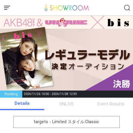
Ranking
2024/11/26 10:00 - 2024/11/28 12:59
Details
Gifting
Comments
ONLIVE
Event Results
Throw gifts to the stage and join
You can post comments. Please
the live performance.
refrain from posting comments
targets：Limited
スタイル:Classic
First, try throwing free Stars
that may offend performers or
(once a day)! You can also charge
other users.