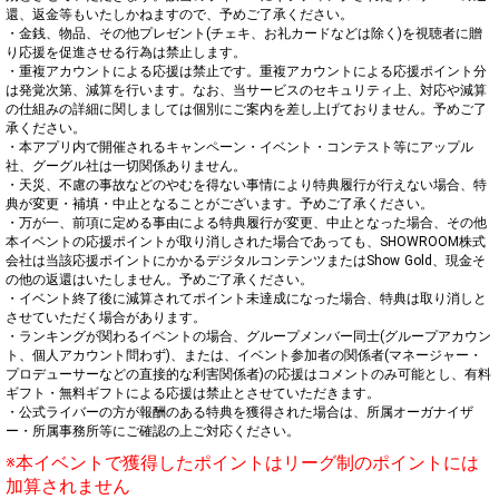
還、返金等もいたしかねますので、予めご了承ください。

・金銭、物品、その他プレゼント(チェキ、お礼カードなどは除く)を視聴者に贈
り応援を促進させる行為は禁止します。

・重複アカウントによる応援は禁止です。重複アカウントによる応援ポイント分
は発覚次第、減算を行います。なお、当サービスのセキュリティ上、対応や減算
の仕組みの詳細に関しましては個別にご案内を差し上げておりません。予めご了
承ください。

・本アプリ内で開催されるキャンペーン・イベント・コンテスト等にアップル
社、グーグル社は一切関係ありません。

・天災、不慮の事故などのやむを得ない事情により特典履行が行えない場合、特
典が変更・補填・中止となることがございます。予めご了承ください。

・万が一、前項に定める事由による特典履行が変更、中止となった場合、その他
本イベントの応援ポイントが取り消しされた場合であっても、SHOWROOM株式
会社は当該応援ポイントにかかるデジタルコンテンツまたはShow Gold、現金そ
の他の返還はいたしません。予めご了承ください。

・イベント終了後に減算されてポイント未達成になった場合、特典は取り消しと
させていただく場合があります。

・ランキングが関わるイベントの場合、グループメンバー同士(グループアカウン
ト、個人アカウント問わず)、または、イベント参加者の関係者(マネージャー・
プロデューサーなどの直接的な利害関係者)の応援はコメントのみ可能とし、有料
ギフト・無料ギフトによる応援は禁止とさせていただきます。

・公式ライバーの方が報酬のある特典を獲得された場合は、所属オーガナイザ
※本イベントで獲得したポイントはリーグ制のポイントには
加算されません