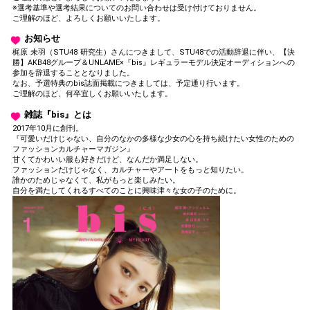
※選考基準や選考結果についてのお問い合わせは受け付けておりません。
ご理解のほど、よろしくお願いいたします。
お知らせ
梶原 未羽（STU48 研究生）さんにつきまして、STU48での活動辞退に伴い、【決
勝】AKB48グループ＆UNLAME×『bis』レギュラーモデル決定オーディションへの
参加を辞退することとなりました。
なお、予選特典のbis誌面掲載につきましては、予定通り行います。
ご理解のほど、何卒宜しくお願いいたします。
雑誌『bis』とは
2017年10月に創刊。
『可愛いだけじゃない、自分のなかの多様な少女の心を持ち続けたい女性のための
ファッションカルチャーマガジン』
甘くてかわいい服も好きだけど、なんだか満足しない。
ファッションだけじゃなく、カルチャーやアートをもっと知りたい。
誰かのためじゃなくて、私がもっと楽しみたい。
自分を満たしてくれるすべてのことに興味津々な女の子のために。