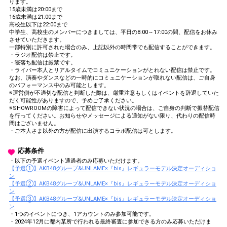
ります。
15歳未満は20:00まで
16歳未満は21:00まで
高校生以下は22:00まで
中学生、高校生のメンバーにつきましては、平日の8:00～17:00の間、配信をお休み
させていただきます。
一部特別に許可された場合のみ、上記以外の時間帯でも配信することができます。
・ラジオ配信は禁止です。
・寝落ち配信は厳禁です。
・ライバー本人とリアルタイムでコミュニケーションがとれない配信は禁止です。
なお、演奏やダンスなどの一時的にコミュニケーションが取れない配信は、ご自身
のパフォーマンス中のみ可能とします。
※運営側が不適切な配信と判断した際は、厳重注意もしくはイベントを辞退していた
だく可能性がありますので、予めご了承ください。
※SHOWROOMの障害によって配信できない状況の場合は、ご自身の判断で振替配信
を行ってください。お知らせやメッセージによる通知がない限り、代わりの配信時
間はございません。
・ご本人さま以外の方が配信に出演するコラボ配信は可とします。
応募条件
・以下の予選イベント通過者のみ応募いただけます。
【予選①】AKB48グループ&UNLAME×『bis』レギュラーモデル決定オーディショ
ン
【予選②】AKB48グループ&UNLAME×『bis』レギュラーモデル決定オーディショ
ン
【予選③】AKB48グループ&UNLAME×『bis』レギュラーモデル決定オーディショ
ン
・1つのイベントにつき、1アカウントのみ参加可能です。
・2024年12月に都内某所で行われる最終審査に参加できる方のみ応募いただけま