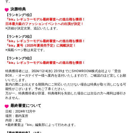
す。
決勝特典
【ランキング1位】
『bis』レギュラーモデル最終審査への進出権を獲得！
日本最大級のファッションイベントへの出演が決定！
※詳細が決定次第、追記いたします。
【ランキング2位】
『bis』レギュラーモデル最終審査への進出権を獲得！
『bis』夏号（2025年夏発売予定）に掲載決定！
※掲載ページ数は未定です。
【ランキング3位】
『bis』レギュラーモデル最終審査への進出権を獲得！
特典獲得者には、2024/12/4(水) 23:59までにSHOWROOM株式会社より「受信
BOX」・オーガナイザー様へ案内を送付いたしますので、ご確認のほど宜しくお願
いいたします。
案内の際にお伝えする期限内にご対応いただけない場合は特典が取り消しになる可
能性がございます。予めご了承ください。
万が一、特典獲得者が辞退、特典権利を失効した場合には次位の方へ権利は移行さ
れません。
最終審査について
日程：2024年12月中
場所：都内某所
内容：未定
※最終審査は『bis』編集部によって行われます。