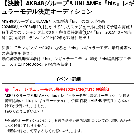
Show Gold to purchase gifts
【決勝】AKB48グループ＆UNLAME×『bis』レギ
(available from 1 JPY)! When you
ュラーモデル決定オーディション
continue to send gifts to the
performer(s), the performer's
popularity ranking and your
AKB48グループ＆UNLAMEと人気雑誌「bis」のコラボ企画！
ranking go up.
2024年8月〜2024年10月にかけて3つのスケジュールに分けて予選を実施！
To cheer on performers, you can
各予選でのランキング上位3名と審査員特別賞①が「bis」2025年3月発売
send them gifts.
号に誌面掲載、ランキング上位2名が決勝に進出！
To send performers paid items,
you must use Show Gold.
決勝にてランキング上位3名になると「bis」レギュラーモデル最終審査へ
の進出権を獲得！
最終審査特典獲得者は「bis」レギュラーモデルに加え『bis編集部プロデ
ュースミニPhotoBook』の発売も決定！
Close
イベント詳細
「bis」レギュラーモデル発表(2025/2/26(水)12:09追記)
AKB48グループ&UNLAME×『bis』レギュラーモデル決定オーディション最終
審査特典の「bis」レギュラーモデルに、伊藤 百花（AKB48 研究生）さんの
就任が決定いたしました。
おめでとうございます！
※今回のオーディションにおける選考基準や選考結果についてのお問い合わせ
は受け付けておりません。
ご理解のほど、何卒よろしくお願いいたします。