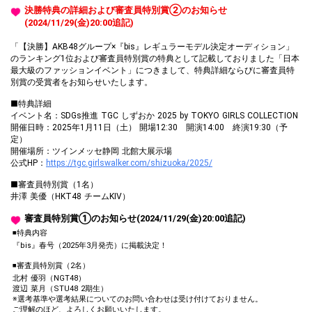
決勝特典の詳細および審査員特別賞②のお知らせ
(2024/11/29(金)20:00追記)
「【決勝】AKB48グループ×『bis』レギュラーモデル決定オーディション」
のランキング1位および審査員特別賞の特典として記載しておりました「日本
最大級のファッションイベント」につきまして、特典詳細ならびに審査員特
別賞の受賞者をお知らせいたします。
■特典詳細
イベント名：SDGs推進 TGC しずおか 2025 by TOKYO GIRLS COLLECTION
開催日時：2025年1月11日（土） 開場12:30 開演14:00 終演19:30（予
定）
開催場所：ツインメッセ静岡 北館大展示場
公式HP：
https://tgc.girlswalker.com/shizuoka/2025/
■審査員特別賞（1名）
井澤 美優（HKT48 チームKIV）
審査員特別賞①のお知らせ(2024/11/29(金)20:00追記)
◾️特典内容
『bis』春号（2025年3月発売）に掲載決定！
◾️審査員特別賞（2名）
北村 優羽（NGT48）
渡辺 菜月（STU48 2期生）
※選考基準や選考結果についてのお問い合わせは受け付けておりません。
ご理解のほど、よろしくお願いいたします。