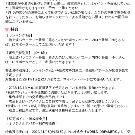
※運営側が不適切な配信と判断した際は、厳重注意もしくはイベントを辞退していた
だく可能性がありますので、予めご了承ください。
※SHOWROOMの障害によって配信できない状況の場合は、ご自身の判断で振替配信
を行ってください。お知らせやメッセージによる通知がない限り、代わりの配信時
間はございません。
特典
【ランキング1位】
・地上波バラエティー番組「勇さんのびわ湖カンパニー」内ロケ番組「ゆうさん
ぽ」にリポーターとしてご出演いただきます！
【審査員特別賞】（0〜1名）
・地上波バラエティー番組「勇さんのびわ湖カンパニー」内ロケ番組「ゆうさん
ぽ」にリポーターとしてご出演いただきます！
審査員特別賞は、ランキング2位〜6位の方を対象に、番組制作チームが配信を見て
決定します。
対象者は2022/11/18(金)23:59までに、本イベントページにて発表いたします。
・2022/12/14(水)に滋賀県某所で予定されている撮影に参加いただきます。
※収録スケジュールを優先的に調整いただきますようお願い致します。
・集合場所までの交通費は自己負担です。
・衣装およびヘアメイクはご自身で準備し、完了した状態でお越しください。
※特定のイメージがある際は事前に連絡致しますので、沿った形でご準備ください。
・放送日程は未定です。決定次第特典獲得者にご連絡いたします。
【50万ポイント達成者全員】
・オリジナルアバター制作権獲得！
特典獲得者には、2022/11/18(金)23:59までに株式会社WORLD DREAMERSより「受