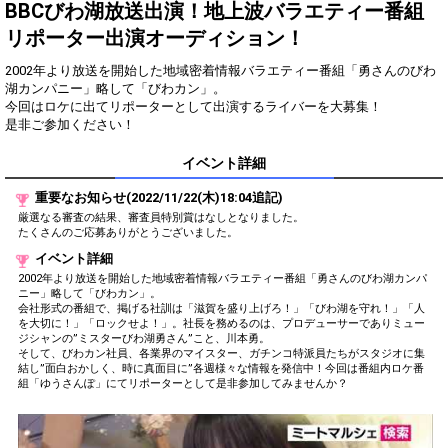
得！
BBCびわ湖放送出演！地上波バラエティー番組
リポーター出演オーディション！
Gifting
Comments
2002年より放送を開始した地域密着情報バラエティー番組「勇さんのびわ
Throw gifts to the stage and join
You can post comments. Please
湖カンパニー」略して「びわカン」。
the live performance.
refrain from posting comments
今回はロケに出てリポーターとして出演するライバーを大募集！
First, try throwing free Stars
that may offend performers or
是非ご参加ください！
(once a day)! You can also charge
other users.
Show Gold to purchase gifts
イベント詳細
(available from 1 JPY)! When you
continue to send gifts to the
重要なお知らせ(2022/11/22(木)18:04追記)
performer(s), the performer's
popularity ranking and your
厳選なる審査の結果、審査員特別賞はなしとなりました。
ranking go up.
たくさんのご応募ありがとうございました。
To cheer on performers, you can
イベント詳細
send them gifts.
To send performers paid items,
2002年より放送を開始した地域密着情報バラエティー番組「勇さんのびわ湖カンパ
you must use Show Gold.
ニー」略して「びわカン」。
会社形式の番組で、掲げる社訓は「滋賀を盛り上げろ！」「びわ湖を守れ！」「人
を大切に！」「ロックせよ！」。社長を務めるのは、プロデューサーでありミュー
ジシャンの”ミスターびわ湖勇さん”こと、川本勇。
そして、びわカン社員、各業界のマイスター、ガチンコ特派員たちがスタジオに集
結し”面白おかしく、時に真面目に”各週様々な情報を発信中！今回は番組内ロケ番
Close
組「ゆうさんぽ」にてリポーターとして是非参加してみませんか？