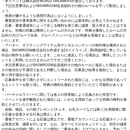
・本イベントは株式会社WORLD DREAMERSが運営しております。

・下記注意事項およびSHOWROOM会員規約その他のルールを守って配信しまし
ょう。

・他者が嫌がるような迷惑行為はしないようにしましょう。

・審査状況や選考基準に関するお問い合わせには基本的にお答えできかねます。

・応募・審査通過等によって生じる権利を第三者に譲渡・質入等することはでき
ません。特典の対象は獲得したルームの方のみです。特典を獲得したルームの方
以外の方(グループ全体、グループメンバーなど)が特典を実施することは禁止と
いたします。

・アバター、ギフティングアイテム等デジタルコンテンツの制作権を獲得された
場合、SHOWROOM株式会社が作成する[ガイドライン]・[利用規約]に準じている
作品の制作をお願いいたします。これらに違反している場合は、獲得したコンテ
ンツをご利用いただけませんので十分ご注意ください。

・本注意事項およびSHOWROOM会員規約その他のルールに違反した場合または
その他当社が不適切であると判断した場合は、応募及び結果を無効とし、または
取り消す場合があります。

・応募条件を全て満たさずにエントリーされた場合には、いかなる理由であって
もエントリーを取り消し、特典の権利を無効とさせていただく可能性がありま
す。

・バーチャルライバーに関しては各人の世界観により定義された性別です。

・イベントを途中離脱された場合には、いかなる理由であっても特典の権利を無
効とさせていただきます。

・金銭、物品、その他プレゼント(チェキ、お礼カードなどは除く)を視聴者に贈
り応援を促進させる行為は禁止します。

・重複アカウントによる応援は禁止です。重複アカウントによる応援ポイント分
は発覚次第、減算を行います。なお、当サービスのセキュリティ上、対応や減算
の仕組みの詳細に関しましては個別にご案内を差し上げておりません。予めご了