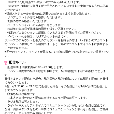
・2022/11/7(月)時点で16歳以上の方のみ応募いただけます。
・2022/12/14(水)に滋賀県某所で予定されているロケ撮影に参加できる方のみ応募
いただけます。
※収録スケジュールを優先的に調整いただきますようお願い致します。
・ソロアカウントの方のみ応募いただけます。
・女性の方のみ応募いただけます。
・バーチャルライバーの応募は不可とします。
・未成年の方は必ず保護者の同意を得てご応募ください。
・特定のプロダクションに所属している方は必ず許諾を得てご応募ください。
・イベントへの参加は、1人1アカウントのみです。
グループのアカウントと個人のアカウントをお持ちの方は、いずれかのアカウント
でイベントに参加している期間中は、もう一方のアカウントでイベントに参加する
ことはできません。
※同一のイベント、イベントが異なる、いずれの場合でも禁止ですのでご注意くださ
い。
配信ルール
・配信時間は18歳未満が5:00〜22:00とします。
・イベント期間中の配信回数は1日3回まで、配信時間は1日合計2時間までとしま
す。
日付をまたいで配信した場合、配信回数と配信時間については配信を開始した日付
でカウントします。
※例）4/1 23:05 ～ 24:05にて配信した場合、その配信は「4/1の60分間の配信」と
してカウントされます。
・寝落ち配信は厳禁です。
・ご本人さま以外の方が配信に出演するコラボ配信は可とします。
・ラジオ配信は可とします。
・ライバー本人とリアルタイムでコミュニケーションがとれない配信は禁止です。
なお、演奏やダンスなどの一時的にコミュニケーションが取れない配信は、ご自身
のパフォーマンス中のみ可能とします。