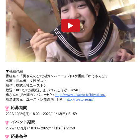
▼番組詳細
番組名：「勇さんのびわ湖カンパニー」内ロケ番組「ゆうさんぽ」
出演：川本勇、女性ゲスト
制作：株式会社ユーストン
放送：BBCびわ湖放送、あいコムこうか、GYAO!
勇さんのびわ湖カンパニーHP：
http://www.u-wave.tv/biwakan/
放送運営元「ユーストン放送局」HP：
http://u-stone.jp/
応募期間
2022/10/24(月) 18:00～2022/11/13(日) 21:59
イベント期間
2022/11/7(月) 18:00～2022/11/13(日) 21:59
応募条件