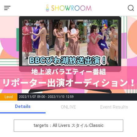
Level
2022/11/07 09:00 - 2022/11/13 12:59
number of
Details
ONLIVE
Event Results
Rema
Level
Points
List of Goal
positions
rks
remaining
1
0
Event Begins!
targets：All Livers
スタイル:Classic
オリジナルアバター制作権獲
2
500000