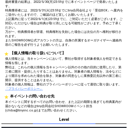
最終審査の結果は、2022/5/30(月)23:59までに本イベントページで発表いたしま
す。
特典獲得者には、2022/5/31(火)23:59までにtiny合同会社より「受信BOX」へ案内を
ご送付いたしますので、ご確認のほど宜しくお願いいたします。
上記案内に従って2022/6/1(水)23:59までに、ご対応いただく必要がございます。ご
対応いただけない場合は特典が取り消しになる可能性がございます。予めご了承く
ださい。
万が一、特典獲得者が辞退、特典権利を失効した場合には次位の方へ権利が移行さ
れます。
またSHOWROOM公式アカウントの方は、自身の所属するオーガナイザーへ連絡内
容のご報告を必ず行うようお願いいたします。
【個人情報の取り扱いについて】
個人情報とは、当キャンペーンにおいて、弊社が取得する対象者個人を特定できる
情報を指します。
弊社は、これらの個人情報を当キャンペーン以外のその他の目的に使用したり、第
三者に開示・提供したりすることはありません。対象者の個人情報を、法令などに
より開示を求められた場合を除き、対象者の同意なしに業務委託先以外の第三者に
開示、提供することはありません。
対象者の個人情報は、弊社のプライバシーポリシーに従って適切に取り扱います。
「プライバシーポリシー」
本イベントの問い合わせ先
本イベントに関するすべてのお問い合わせ、また上記の期限を過ぎても特典案内が
届かないなどの場合はtiny合同会社SHOWROOMイベント担当
(chiba@tinyinc.co.jp)までお問い合わせください。
Level