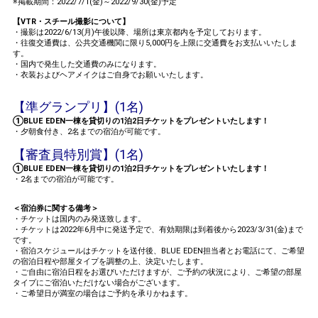
※掲載期間：2022/7/1(金)～2022/9/30(金)予定
【VTR・スチール撮影について】
・撮影は2022/6/13(月)午後以降、場所は東京都内を予定しております。
・往復交通費は、公共交通機関に限り5,000円を上限に交通費をお支払いいたしま
す。
・国内で発生した交通費のみになります。
・衣装およびヘアメイクはご自身でお願いいたします。
【準グランプリ】(1名)
①BLUE EDEN一棟を貸切りの1泊2日チケットをプレゼントいたします！
・夕朝食付き、2名までの宿泊が可能です。
【審査員特別賞】(1名)
①BLUE EDEN一棟を貸切りの1泊2日チケットをプレゼントいたします！
・2名までの宿泊が可能です。
＜宿泊券に関する備考＞
・チケットは国内のみ発送致します。
・チケットは2022年6月中に発送予定で、有効期限は到着後から2023/3/31(金)まで
です。
・宿泊スケジュールはチケットを送付後、BLUE EDEN担当者とお電話にて、ご希望
の宿泊日程や部屋タイプを調整の上、決定いたします。
・ご自由に宿泊日程をお選びいただけますが、ご予約の状況により、ご希望の部屋
タイプにご宿泊いただけない場合がございます。
・ご希望日が満室の場合はご予約を承りかねます。