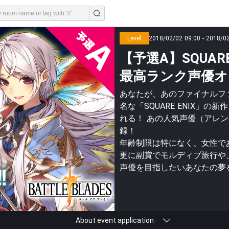
Level
2018/02/02 09:00 - 2018/0
【予選A】SQUAR
最高ランク声優オ
あなたが、あのファイナルフ
名な「SQUARE ENIX」
れる！ あの人気声優（アレン
録！
年齢制限は特になく、女性で
更に副賞でモルディブ旅行や
声優を目指したいあなたの夢
About event application