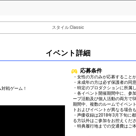
List of Goal
スタイル:Classic
ルを突破しよう
ードを進めましょう
イベント詳細
みよう
レイドの楽しさを1分語ってみましょう
応募条件
バター制作権獲得！
・女性の方のみが応募すること
・未成年の方は必ず保護者の同
トルに参加してみよう
・特定のプロダクションに所属
ム対戦ゲーム！
・各イベント開催期間中に、参加
！
バトルに参加してみよう
ープ活動及び個人活動の両方でS
期間中、複数のルームでイベン
トおよびイベントが異なる場合
Comments
・声優収録は2018年3月下旬
る方以外はご参加をお控えくだ
You can post comments. Please r
・特典履行地までの交通費はご
e Show Gold to purchase gifts
other users.
performer(s), the performer's