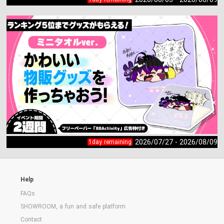
2026/07/27 - 2026/08/09
1day remaining
Help
FAQs
SHOWROOM, a fun and safe platform
Contact