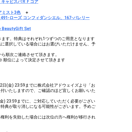
テ キャビスパＲＦコア
アミスト3色
＋
1-ローズ コンフィダンシエル、167-バレリー
eautyGift Set
きます。特典はそれぞれ1つずつのご用意となります
既に選択している場合にはお選びいただけません、予
から順次ご連絡させて頂きます。
ト順位によって決定させて頂きます
2日(金) 23:59までに株式会社アドウェイズより「お
送付いたしますので、ご確認のほど宜しくお願いいた
(金) 23:59までに、ご対応していただく必要がござい
は特典が取り消しになる可能性がございます。予めご
典権利を失効した場合には次位の方へ権利が移行され