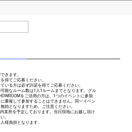
number of positions
Remarks
remaining
ができます。
意を得てご応募ください。
している方は必ず許諾を得てご応募ください。
可能なルーム数は1人1ルームまでとなります。グル
HOWROOMをご活用の方は、1つのイベントに参加
トに重複して参加することはできません。同一イベン
も無効となりますため、ご注意ください。
に都内某所を予定しております。当日現地にお越し頂け
さい。
efrain from posting comments that may offend performers or
本人様負担となります。