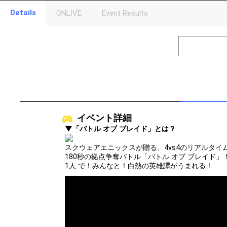
Details
ONLIVE
Event Results
Level
Points
1
0
Event Begins!
2
100000
チュートリア
3
200000
ストーリーモ
4
300000
武器を集めて
5
400000
バトルオブブ
イベント詳細
6
500000
オリジナルア
▼「バトル オブ ブレイド」とは？
7
600000
初めてPvPバ
スクウェアエニックスが贈る、4vs4のリアルタイ
180秒の拠点争奪バトル「バトル オブ ブレイド」
8
700000
初めてギルド
1人 で！みんなと！白熱の英雄譚がうまれる！
Gifting
Throw gifts to the stage and join the live performance.
First, try throwing free Stars (once a day)! You can also charg
(available from 1 JPY)! When you continue to send gifts to the 