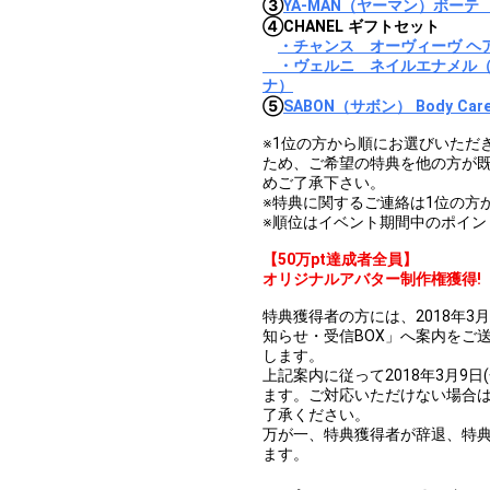
③
YA-MAN（ヤーマン）ボー
④CHANEL ギフトセット
・チャンス オーヴィーヴ ヘ
・ヴェルニ ネイルエナメル（49
ナ）
⑤
SABON（サボン） Body Care B
※1位の方から順にお選びいただ
ため、ご希望の特典を他の方が
めご了承下さい。
※特典に関するご連絡は1位の方
※順位はイベント期間中のポイン
【50万pt達成者全員】
オリジナルアバター制作権獲得!
特典獲得者の方には、2018年3月
知らせ・受信BOX」へ案内をご
します。
上記案内に従って2018年3月9日
ます。ご対応いただけない場合
了承ください。
万が一、特典獲得者が辞退、特
ます。