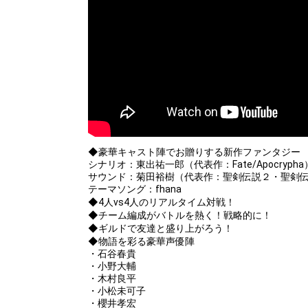
popularity ranking and your ranking go up.
To cheer on performers, you can send them gifts.
To send performers paid items, you must use Show Gold.
◆豪華キャスト陣でお贈りする新作ファンタジー
シナリオ：東出祐一郎（代表作：Fate/Apocrypha
サウンド：菊田裕樹（代表作：聖剣伝説２・聖剣
テーマソング：fhana
◆4人vs4人のリアルタイム対戦！
◆チーム編成がバトルを熱く！戦略的に！
◆ギルドで友達と盛り上がろう！
◆物語を彩る豪華声優陣
・石谷春貴
・小野大輔
・木村良平
・小松未可子
・櫻井孝宏