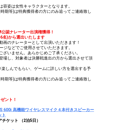
は容姿は女性キャラクターとなります。
装時期等)は特典獲得者の方にのみ追ってご連絡致し
CM公認ナレーター出演権獲得！
6名)から選出いたします
動画のナレーターとして出演いただきます！
ページなどでご使用させていただきます。
ございません。あらかじめご了承ください。
み登場し、対象者は決勝戦進出の方から選出させて頂
より楽しんでもらい、ゲームに詳しい方を選出する予
装時期等)は特典獲得者の方にのみ追ってご連絡致し
レゼント！
PAS 600i 高機能ワイヤレスマイク４本付きスピーカー
ット
チケット （2泊5日）