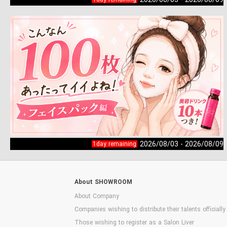
2026/08/03 - 2026/08/09
1day remaining
About SHOWROOM
About Company
Companies wishing to distribute their talents officially
Those wishing to register as a Salon Liver