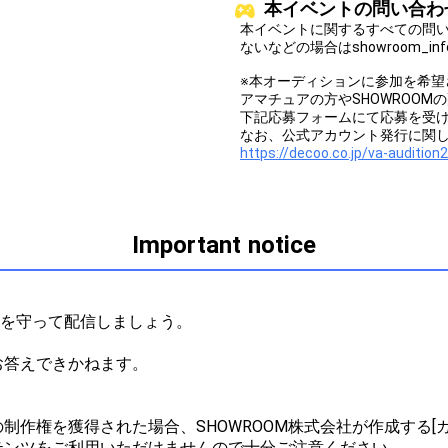
本イベントの問い合わ
本イベントに関するすべての問
ないなどの場合はshowroom_in
※本オーディションに参加を希望
アマチュアの方やSHOWROO
下記応募フォームにて応募を受
なお、公式アカウント発行に関
https://decoo.co.jp/va-audition
Important notice


ルを守って配信しましょう。



答えできかねます。

作権を獲得された場合、SHOWROOM株式会社が作成する[ガ
ンツをご利用いただけませんので十分ご注意ください。
