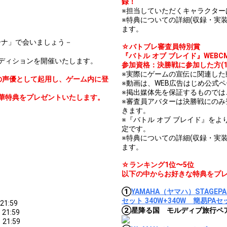
録！
※担当していただくキャラクター
※特典についての詳細(収録・実
ます。
リーナ」で会いましょう－
☆バトブレ審査員特別賞
『バトル オブ ブレイド』WEB
ーディションを開催いたします。
参加資格：決勝戦に参加した方(1
※実際にゲームの宣伝に関連した
」の声優として起用し、ゲーム内に登
※動画は、WEB広告はじめ公式
※掲出媒体先を保証するものでは
華特典をプレゼントいたします。
※審査員アバターは決勝戦にの
きます。
※『バトル オブ ブレイド』を
定です。
※特典についての詳細(収録・実
ます。
☆ランキング1位〜5位
以下の中からお好きな特典をプ
①
YAMAHA（ヤマハ）STAGE
セット 340W+340W 簡易PAセ
1:59
②星降る国 モルディブ旅行ペア
21:59
21:59