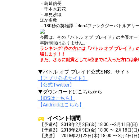
・島﨑信長
・千本木彩花
・早見沙織
ほか多数
－180秒の英雄譚「4on4ファンタジーバトルア
今回は、その「バトル オブ ブレイド」の声優オ
年齢制限はありません。
ランキング1位の方には「バトル オブ ブレイド
場します！！
また、さらに副賞として5位までに入った方には豪
▼バトル オブ ブレイド公式SNS、サイト
【アプリ公式サイト】
【公式Twitter】
▼ダウンロードはこちらから
【iOSはこちら】
【Androidはこちら】
イベント期間
【予選A】 2018年2月2日(金) 18:00 〜2月11日(日) 2
【予選B】 2018年2月9日(金) 18:00 〜 2月18日(日) 
【決勝】 2018年2月22日(木) 18:00 〜 3月4日(日) 