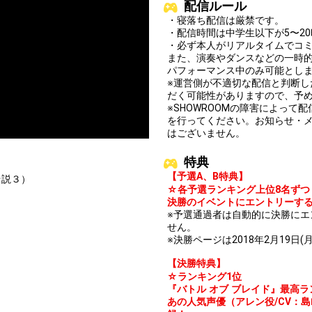
配信ルール
・寝落ち配信は厳禁です。
・配信時間は中学生以下が5〜20
・必ず本人がリアルタイムでコ
また、演奏やダンスなどの一時
パフォーマンス中のみ可能とし
※運営側が不適切な配信と判断
Close
だく可能性がありますので、予
※SHOWROOMの障害によっ
を行ってください。お知らせ・
はございません。
特典
）
【予選A、B特典】
伝説３）
☆各予選ランキング上位8名ずつ
決勝のイベントにエントリーす
※予選通過者は自動的に決勝に
せん。
※決勝ページは2018年2月19日(
【決勝特典】
☆ランキング1位
『バトル オブ ブレイド』最高
あの人気声優（アレン役/CV：