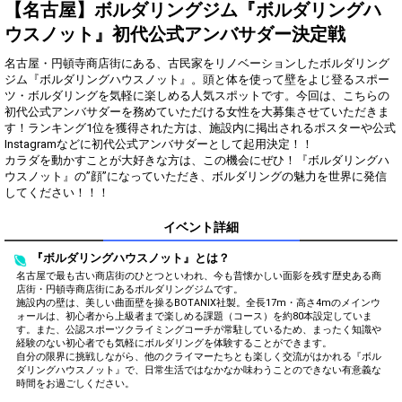
得！
【名古屋】ボルダリングジム『ボルダリングハ
ウスノット』初代公式アンバサダー決定戦
Gifting
Comments
名古屋・円頓寺商店街にある、古民家をリノベーションしたボルダリング
Throw gifts to the stage and join
You can post comments. Please
ジム『ボルダリングハウスノット』。頭と体を使って壁をよじ登るスポー
the live performance.
refrain from posting comments
ツ・ボルダリングを気軽に楽しめる人気スポットです。今回は、こちらの
First, try throwing free Stars
that may offend performers or
初代公式アンバサダーを務めていただける女性を大募集させていただきま
(once a day)! You can also charge
other users.
す！ランキング1位を獲得された方は、施設内に掲出されるポスターや公式
Show Gold to purchase gifts
Instagramなどに初代公式アンバサダーとして起用決定！！
(available from 1 JPY)! When you
カラダを動かすことが大好きな方は、この機会にぜひ！『ボルダリングハ
continue to send gifts to the
ウスノット』の”顔”になっていただき、ボルダリングの魅力を世界に発信
performer(s), the performer's
popularity ranking and your
してください！！！
ranking go up.
To cheer on performers, you can
イベント詳細
send them gifts.
To send performers paid items,
『ボルダリングハウスノット』とは？
you must use Show Gold.
名古屋で最も古い商店街のひとつといわれ、今も昔懐かしい面影を残す歴史ある商
店街・円頓寺商店街にあるボルダリングジムです。
施設内の壁は、美しい曲面壁を操るBOTANIX社製。全長17m・高さ4mのメインウ
ォールは、初心者から上級者まで楽しめる課題（コース）を約80本設定していま
す。また、公認スポーツクライミングコーチが常駐しているため、まったく知識や
Close
経験のない初心者でも気軽にボルダリングを体験することができます。
自分の限界に挑戦しながら、他のクライマーたちとも楽しく交流がはかれる『ボル
ダリングハウスノット』で、日常生活ではなかなか味わうことのできない有意義な
時間をお過ごしください。