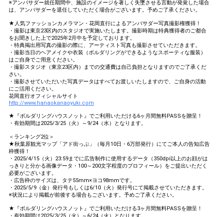
※アンバサダー就任期間中、施設のイメージを著しく失墜させる言動が発覚した場合
は、アンバサダーを退任していただく場合がございます。予めご了承ください。
★人気ファッションカメラマン・花岡直行によるアンバサダー写真撮影権獲得！
・撮影は東京23区内のスタジオで実施いたします。撮影時期は特典獲得者のご都合
をお聞きした上で2025年2月中を予定しております。
・特典掲出用写真の撮影の際に、アーティスト写真も撮影させていただきます。
・撮影当日のヘアメイクや衣装（ボルダリングができるようなスポーティな服装）
はご自身でご用意ください。
・撮影スタジオ（東京23区内）までの交通費は自己負担となりますのでご了承くだ
さい。
・撮影させていただいた写真データはすべてお渡しいたしますので、ご自身の活動
にご活用ください。
花岡直行オフィシャルサイト
http://www.hanaokanaoyuki.com
★『ボルダリングハウスノット』でご利用いただける6ヶ月間無料PASSを贈呈！
・有効期間は2025/3/25（火）～9/24（水）となります。
＜ランキング2位＞
★秋葉原観光マップ「アド街っぷ」（毎月10日・6万部発行）にてご本人の告知広告
枠獲得！
・2025/4/15（火）23:59までに広告制作に使用するデータ（350dpi以上のお顔がは
っきりと分かる画像データ・100～200文字程度のプロフィール）をご提出いただく
必要がございます。
・広告枠のサイズは、タテ55mm×ヨコ98mmです。
・2025/5/9（金）発行号もしくは6/10（火）発行号にて掲載させていただきます。
※状況により掲載が前後する場合もございます。予めご了承ください。
★『ボルダリングハウスノット』でご利用いただける3ヶ月間無料PASSを贈呈！
・有効期間は2025/3/25（火）～6/24（火）となります。