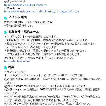
公式ホームページ
https://www.bouldering-knot.com/
公式Instagram
https://www.instagram.com/bouldering_house_knot/?hl=ja
イベント期間
2025/1/23（木）18:00～1/29（水）21:59
※応募は随時受付中です。
応募条件・配信ルール
・ソロアカウントの方のみ応募いただけます。
・2025/1/23（木）時点で18歳～39歳の女性の方のみ応募いただけます。
・登山などのアウトドアアクティビティの経験がある方のみ応募いただけます。
・バーチャルライバーの応募は不可とします。
・特典欄をご確認の上、問題なく履行できる方のみ応募いただけます。
・ご本人さま以外の方が配信に出演するコラボ配信は可とします。
その他の応募条件、配信ルールはこちらをご確認ください。
https://bit.ly/4cuotpk
特典
＜ランキング1位＞
★『ボルダリングハウスノット』初代公式アンバサダーに就任決定！
①あなたが主役の宣伝ポスター（A2サイズ）を制作し、施設内に1枚以上掲出いた
します！
②公式Instagramにあなたのビジュアルとお名前を掲載いたします！
※公式Instagramへの掲載は、2025年3月下旬～6月下旬の間で実施、期間は無期限
となります。
※ポスターの掲出期間及びアンバサダーの任期は2025年3月下旬～6月下旬予定とな
ります。確定した日程は特典獲得者にのみお知らせいたします。
※アンバサダーに関する出演料などはございません。予めご了承ください。