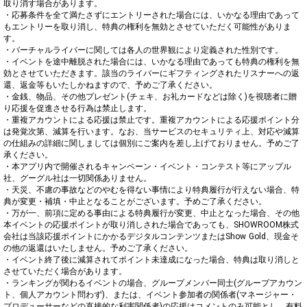
取り消す場合があります。

・応募条件を全て満たさずにエントリーされた場合には、いかなる理由であって
もエントリーを取り消し、特典の権利を無効とさせていただく可能性がありま
す。

・バーチャルライバーに関しては各人の世界観により定義された性別です。

・イベントを途中離脱された場合には、いかなる理由であっても特典の権利を無
効とさせていただきます。該当のライバーにギフティングされたリスナーへの返
還、返金等もいたしかねますので、予めご了承ください。

・金銭、物品、その他プレゼント(チェキ、お礼カードなどは除く)を視聴者に贈
り応援を促進させる行為は禁止します。

・重複アカウントによる応援は禁止です。重複アカウントによる応援ポイント分
は発覚次第、減算を行います。なお、当サービスのセキュリティ上、対応や減算
の仕組みの詳細に関しましては個別にご案内を差し上げておりません。予めご了
承ください。

・本アプリ内で開催されるキャンペーン・イベント・コンテスト等にアップル
社、グーグル社は一切関係ありません。

・天災、不慮の事故などのやむを得ない事情により特典履行が行えない場合、特
典が変更・補填・中止となることがございます。予めご了承ください。

・万が一、前項に定める事由による特典履行が変更、中止となった場合、その他
本イベントの応援ポイントが取り消しされた場合であっても、SHOWROOM株式
会社は当該応援ポイントにかかるデジタルコンテンツまたはShow Gold、現金そ
の他の返還はいたしません。予めご了承ください。

・イベント終了後に減算されてポイント未達成になった場合、特典は取り消しと
させていただく場合があります。

・ランキングが関わるイベントの場合、グループメンバー同士(グループアカウン
ト、個人アカウント問わず)、または、イベント参加者の関係者(マネージャー・
プロデューサーなどの直接的な利害関係者)の応援はコメントのみ可能とし、有料