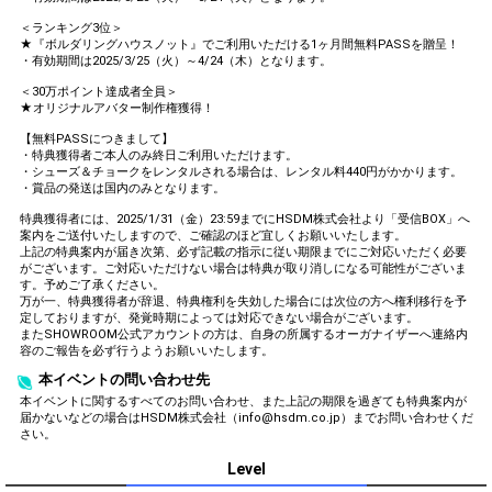
＜ランキング3位＞
★『ボルダリングハウスノット』でご利用いただける1ヶ月間無料PASSを贈呈！
・有効期間は2025/3/25（火）～4/24（木）となります。
＜30万ポイント達成者全員＞
★オリジナルアバター制作権獲得！
【無料PASSにつきまして】
・特典獲得者ご本人のみ終日ご利用いただけます。
・シューズ＆チョークをレンタルされる場合は、レンタル料440円がかかります。
・賞品の発送は国内のみとなります。
特典獲得者には、2025/1/31（金）23:59までにHSDM株式会社より「受信BOX」へ
案内をご送付いたしますので、ご確認のほど宜しくお願いいたします。
上記の特典案内が届き次第、必ず記載の指示に従い期限までにご対応いただく必要
がございます。ご対応いただけない場合は特典が取り消しになる可能性がございま
す。予めご了承ください。
万が一、特典獲得者が辞退、特典権利を失効した場合には次位の方へ権利移行を予
定しておりますが、発覚時期によっては対応できない場合がございます。
またSHOWROOM公式アカウントの方は、自身の所属するオーガナイザーへ連絡内
容のご報告を必ず行うようお願いいたします。
本イベントの問い合わせ先
本イベントに関するすべてのお問い合わせ、また上記の期限を過ぎても特典案内が
届かないなどの場合はHSDM株式会社（info@hsdm.co.jp）までお問い合わせくだ
さい。
Level