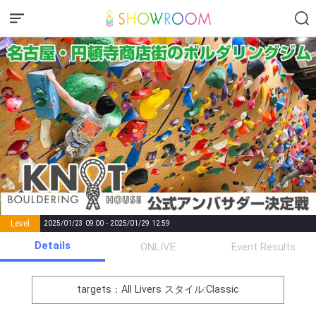
Level
2025/01/23 09:00 - 2025/01/29 12:59
number of
Details
ONLIVE
Event Results
Rema
Level
Points
List of Goal
positions
rks
remaining
1
0
Event Begins!
targets：All Livers
スタイル:Classic
オリジナルアバター制作権獲
2
300000