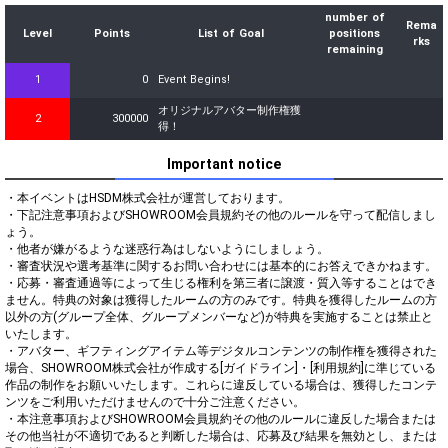
number of
Rema
Level
Points
List of Goal
positions
rks
remaining
1
0
Event Begins!
オリジナルアバター制作権獲
2
300000
得！
Important notice
・本イベントはHSDM株式会社が運営しております。

・下記注意事項およびSHOWROOM会員規約その他のルールを守って配信しまし
ょう。

・他者が嫌がるような迷惑行為はしないようにしましょう。

・審査状況や選考基準に関するお問い合わせには基本的にお答えできかねます。

・応募・審査通過等によって生じる権利を第三者に譲渡・質入等することはでき
ません。特典の対象は獲得したルームの方のみです。特典を獲得したルームの方
以外の方(グループ全体、グループメンバーなど)が特典を実施することは禁止と
いたします。

・アバター、ギフティングアイテム等デジタルコンテンツの制作権を獲得された
場合、SHOWROOM株式会社が作成する[ガイドライン]・[利用規約]に準じている
作品の制作をお願いいたします。これらに違反している場合は、獲得したコンテ
ンツをご利用いただけませんので十分ご注意ください。

・本注意事項およびSHOWROOM会員規約その他のルールに違反した場合または
その他当社が不適切であると判断した場合は、応募及び結果を無効とし、または