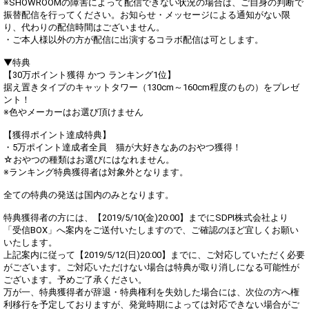
※SHOWROOMの障害によって配信できない状況の場合は、ご自身の判断で
振替配信を行ってください。お知らせ・メッセージによる通知がない限
り、代わりの配信時間はございません。
・ご本人様以外の方が配信に出演するコラボ配信は可とします。
▼特典
【30万ポイント獲得 かつ ランキング1位】
据え置きタイプのキャットタワー（130cm～160cm程度のもの）をプレゼ
ント！
※色やメーカーはお選び頂けません
【獲得ポイント達成特典】
・5万ポイント達成者全員 猫が大好きなあのおやつ獲得！
☆おやつの種類はお選びにはなれません。
※ランキング特典獲得者は対象外となります。
全ての特典の発送は国内のみとなります。
特典獲得者の方には、【2019/5/10(金)20:00】までにSDPI株式会社より
「受信BOX」へ案内をご送付いたしますので、ご確認のほど宜しくお願い
いたします。
上記案内に従って【2019/5/12(日)20:00】までに、ご対応していただく必要
がございます。ご対応いただけない場合は特典が取り消しになる可能性が
ございます。予めご了承ください。
万が一、特典獲得者が辞退・特典権利を失効した場合には、次位の方へ権
利移行を予定しておりますが、発覚時期によっては対応できない場合がご