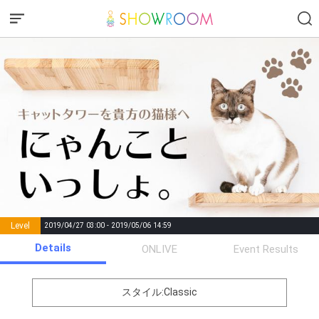
Level
2019/04/27 03:00 - 2019/05/06 14:59
number of
Details
ONLIVE
Event Results
Rema
Level
Points
List of Goal
positions
rks
remaining
1
0
Event Begins!
スタイル:Classic
猫が大好きなあのおやつ獲
2
50000