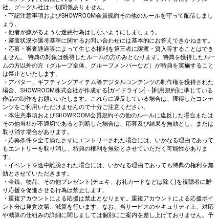
社、グーグル社は一切関係ありません。

・下記注意事項およびSHOWROOM会員規約その他のルールを守って配信しまし
ょう。

・他者が嫌がるような迷惑行為はしないようにしましょう。

・審査状況や選考基準に関するお問い合わせには基本的にお答えできかねます。

・応募・審査通過等によって生じる権利を第三者に譲渡・質入等することはでき
ません。 特典の対象は獲得したルームの方のみとなります。特典を獲得したルー
ムの方以外の方（グループ全体、グループメンバーなど）が特典を実施すること
は禁止といたします。

・アバター、ギフティングアイテム等デジタルコンテンツの制作権を獲得された
場合、SHOWROOM株式会社が作成する[ガイドライン]・[利用規約]に準じている
作品の制作をお願いいたします。これらに違反している場合は、獲得したコンテ
ンツをご利用いただけませんので十分ご注意ください。

・本注意事項およびSHOWROOM会員規約その他のルールに違反した場合または
その他当社が不適切であると判断した場合は、応募及び結果を無効とし、または
取り消す場合があります。

・応募条件を全て満たさずにエントリーされた場合には、いかなる理由であって
もエントリーを取り消し、特典の権利を無効とさせていただく可能性がありま
す。

・イベントを途中離脱された場合には、いかなる理由であっても特典の権利を無
効とさせていただきます。

・金銭、物品、その他プレゼント(チェキ、お礼カードなどは除く)を視聴者に贈
り応援を促進させる行為は禁止します。

・重複アカウントによる応援は禁止となります。重複アカウントによる応援ポイ
ント分は発覚次第、減算を行います。なお、当サービスのセキュリティ上、対応
や減算の仕組みの詳細に関しましては個別にご案内を差し上げておりません。予