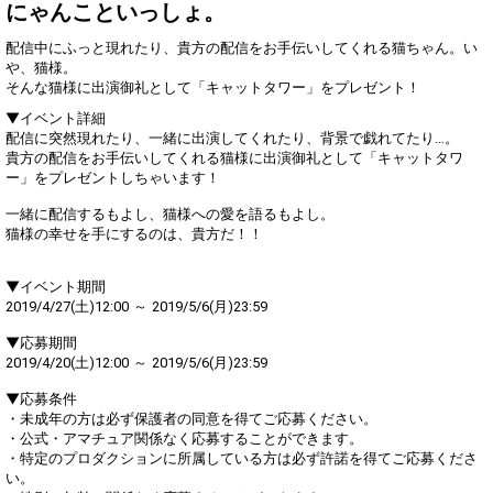
得！
にゃんこといっしょ。
ランキング特典獲得への最低
3
300000
配信中にふっと現れたり、貴方の配信をお手伝いしてくれる猫ちゃん。い
条件達成！
や、猫様。
そんな猫様に出演御礼として「キャットタワー」をプレゼント！
Gifting
Comments
▼イベント詳細
配信に突然現れたり、一緒に出演してくれたり、背景で戯れてたり…。
Throw gifts to the stage and join
You can post comments. Please
貴方の配信をお手伝いしてくれる猫様に出演御礼として「キャットタワ
the live performance.
refrain from posting comments
First, try throwing free Stars
that may offend performers or
ー」をプレゼントしちゃいます！
(once a day)! You can also charge
other users.
Show Gold to purchase gifts
一緒に配信するもよし、猫様への愛を語るもよし。
(available from 1 JPY)! When you
猫様の幸せを手にするのは、貴方だ！！
continue to send gifts to the
performer(s), the performer's
popularity ranking and your
▼イベント期間
ranking go up.
2019/4/27(土)12:00 ～ 2019/5/6(月)23:59
To cheer on performers, you can
send them gifts.
▼応募期間
To send performers paid items,
2019/4/20(土)12:00 ～ 2019/5/6(月)23:59
you must use Show Gold.
▼応募条件
・未成年の方は必ず保護者の同意を得てご応募ください。
・公式・アマチュア関係なく応募することができます。
Close
・特定のプロダクションに所属している方は必ず許諾を得てご応募くださ
い。