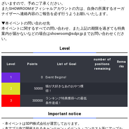
ざいますので、予めご了承ください。
またSHOWROOMオフィシャルアカウントの方は、自身の所属するオーガ
ナイザーへ連絡内容のご報告を必ず行うようお願いいたします。
▼本イベントの問い合わせ先
本イベントに関するすべての問い合わせ、また上記の期限を過ぎても特典
案内が届かないなどの場合はshowroom@sdpi.jpまでお問い合わせくださ
い。
Level
number of
Rema
Level
Points
List of Goal
positions
rks
remaining
1
0
Event Begins!
猫が大好きなあのおやつ獲
2
50000
得！
ランキング特典獲得への最低
3
300000
条件達成！
Important notice
・本イベントはSDPI株式会社が運営しております。

・本アプリ内で開催されるキャンペーン・イベント・コンテスト等にアップル