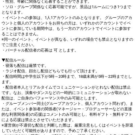
・性別、年齢に関係なく応募することができます。
・ソロ・グループ関係なく応募可能ですが、景品は1ルームにつき1つまで
となります。
・イベントへの参加は、1人1アカウントのみとなります。 グループのアカ
ウントと個人のアカウントをお持ちの方は、いずれかのアカウントでイベ
ントに参加している期間中は、もう一方のアカウントでイベントに参加す
ることはできません。
※同一のイベント、イベントが異なる、いずれの場合でも禁止となりますの
でご注意ください。
・バーチャル配信者の応募は 可 とします。
▼配信ルール
・寝落ち配信は厳禁です。
・ラジオ配信、顔出し配信どちらでも行って頂けます。
・配信時間は中学生以下が5時～20時まで、18歳未満が5時～22時までとし
ます。
・配信者本人とリアルタイムでコミュニケーションがとれない配信は禁止
です。なお、演奏やダンスなどの一時的にコミュニケーションが取れない
配信は、ご自身のパフォーマンス中のみ可能とします。
・グループメンバー同士(グループアカウント、個人アカウント問わず)、ま
たは、イベント参加者の関係者(マネージャー・プロデューサーなどの直接
的な利害関係者)の応援はコメントのみ可能とし、有料ギフト・無料ギフト
による応援は禁止とさせていただきます。
※運営側が不適切な配信と判断した際は、厳重注意もしくはイベントを辞退
していただく可能性がありますので、予めご了承ください。