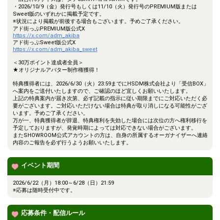
・2026/10/9（金）発行号もしくは11/10（火）発行号のPREMIUM版または
Sweet版のいずれかに掲載予定です。
※状況により掲載が前後する場合もございます。予めご了承ください。
アド街っぷPREMIUM版公式X
https://x.com/adm_akiba
アド街っぷSweet版公式X
https://x.com/adm_akiba_sweet
＜30万ポイント達成者全員＞
★オリジナルアバター制作権獲得！
特典獲得者には、2026/6/30（火）23:59までにHSDM株式会社より「受信BOX」
へ案内をご送付いたしますので、ご確認のほど宜しくお願いいたします。
上記の特典案内が届き次第、必ず記載の指示に従い期限までにご対応いただく必
要がございます。ご対応いただけない場合は特典が取り消しになる可能性がござ
います。予めご了承ください。
万が一、特典獲得者が辞退、特典権利を失効した場合には次位の方へ権利移行を
予定しておりますが、発覚時期によっては対応できない場合がございます。
またSHOWROOM公式アカウントの方は、自身の所属するオーガナイザーへ連絡
内容のご報告を必ず行うようお願いいたします。
イベント期間
2026/6/22（月）18:00～6/28（日）21:59
※応募は随時受付中です。
応募条件・配信ルール