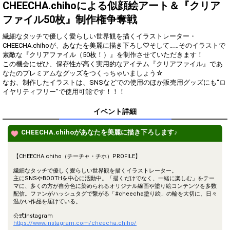
得！
CHEECHA.chihoによる似顔絵アート＆『クリア
ファイル50枚』制作権争奪戦
Gifting
Comments
繊細なタッチで優しく愛らしい世界観を描くイラストレーター・
Throw gifts to the stage and join
You can post comments. Please
CHEECHA.chihoが、あなたを美麗に描き下ろし♡そして……そのイラストで
the live performance.
refrain from posting comments
素敵な『クリアファイル（50枚！）』を制作させていただきます！
First, try throwing free Stars
that may offend performers or
この機会にぜひ、保存性が高く実用的なアイテム『クリアファイル』であ
(once a day)! You can also charge
other users.
なたのプレミアムなグッズをつくっちゃいましょう☆
Show Gold to purchase gifts
なお、制作したイラストは、SNSなどでの使用のほか販売用グッズにも“ロ
(available from 1 JPY)! When you
イヤリティフリー”で使用可能です！！！
continue to send gifts to the
performer(s), the performer's
popularity ranking and your
イベント詳細
ranking go up.
To cheer on performers, you can
CHEECHA.chihoがあなたを美麗に描き下ろします♪
send them gifts.
To send performers paid items,
you must use Show Gold.
【CHEECHA.chiho（チーチャ・チホ）PROFILE】
繊細なタッチで優しく愛らしい世界観を描くイラストレーター。
主にSNSやBOOTHを中心に活動中。「描くだけでなく、一緒に楽しむ」をテー
マに、多くの方が自分色に染められるオリジナル線画や塗り絵コンテンツを多数
Close
配信。ファンがハッシュタグで繋がる「#cheecha塗り絵」の輪を大切に、日々
温かい作品を届けている。
公式Instagram
https://www.instagram.com/cheecha.chiho/