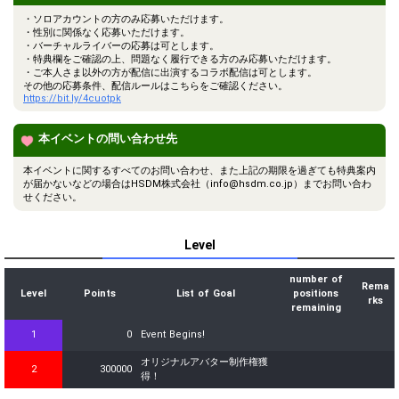
・ソロアカウントの方のみ応募いただけます。
・性別に関係なく応募いただけます。
・バーチャルライバーの応募は可とします。
・特典欄をご確認の上、問題なく履行できる方のみ応募いただけます。
・ご本人さま以外の方が配信に出演するコラボ配信は可とします。
その他の応募条件、配信ルールはこちらをご確認ください。
https://bit.ly/4cuotpk
本イベントの問い合わせ先
本イベントに関するすべてのお問い合わせ、また上記の期限を過ぎても特典案内
が届かないなどの場合はHSDM株式会社（info@hsdm.co.jp）までお問い合わ
せください。
Level
number of
Rema
Level
Points
List of Goal
positions
rks
remaining
1
0
Event Begins!
オリジナルアバター制作権獲
2
300000
得！