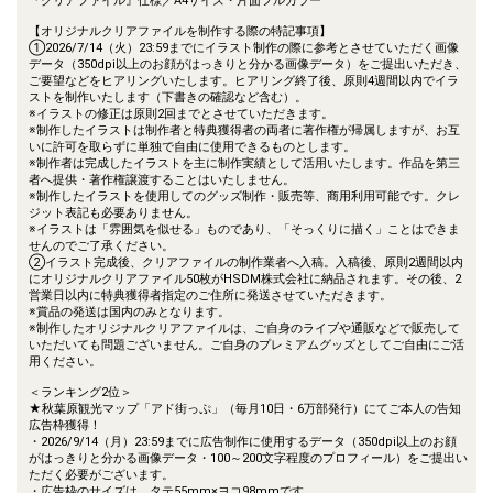
『クリアファイル』仕様／A4サイズ・片面フルカラー
【オリジナルクリアファイルを制作する際の特記事項】
①2026/7/14（火）23:59までにイラスト制作の際に参考とさせていただく画像
データ（350dpi以上のお顔がはっきりと分かる画像データ）をご提出いただき、
ご要望などをヒアリングいたします。ヒアリング終了後、原則4週間以内でイラ
ストを制作いたします（下書きの確認など含む）。
※イラストの修正は原則2回までとさせていただきます。
※制作したイラストは制作者と特典獲得者の両者に著作権が帰属しますが、お互
いに許可を取らずに単独で自由に使用できるものとします。
※制作者は完成したイラストを主に制作実績として活用いたします。作品を第三
者へ提供・著作権譲渡することはいたしません。
※制作したイラストを使用してのグッズ制作・販売等、商用利用可能です。クレ
ジット表記も必要ありません。
※イラストは「雰囲気を似せる」ものであり、「そっくりに描く」ことはできま
せんのでご了承ください。
②イラスト完成後、クリアファイルの制作業者へ入稿。入稿後、原則2週間以内
にオリジナルクリアファイル50枚がHSDM株式会社に納品されます。その後、2
営業日以内に特典獲得者指定のご住所に発送させていただきます。
※賞品の発送は国内のみとなります。
※制作したオリジナルクリアファイルは、ご自身のライブや通販などで販売して
いただいても問題ございません。ご自身のプレミアムグッズとしてご自由にご活
用ください。
＜ランキング2位＞
★秋葉原観光マップ「アド街っぷ」（毎月10日・6万部発行）にてご本人の告知
広告枠獲得！
・2026/9/14（月）23:59までに広告制作に使用するデータ（350dpi以上のお顔
がはっきりと分かる画像データ・100～200文字程度のプロフィール）をご提出い
ただく必要がございます。
・広告枠のサイズは、タテ55mm×ヨコ98mmです。