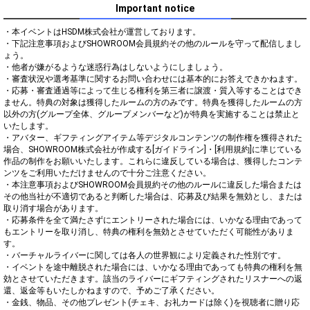
Important notice
・本イベントはHSDM株式会社が運営しております。

・下記注意事項およびSHOWROOM会員規約その他のルールを守って配信しまし
ょう。

・他者が嫌がるような迷惑行為はしないようにしましょう。

・審査状況や選考基準に関するお問い合わせには基本的にお答えできかねます。

・応募・審査通過等によって生じる権利を第三者に譲渡・質入等することはでき
ません。特典の対象は獲得したルームの方のみです。特典を獲得したルームの方
以外の方(グループ全体、グループメンバーなど)が特典を実施することは禁止と
いたします。

・アバター、ギフティングアイテム等デジタルコンテンツの制作権を獲得された
場合、SHOWROOM株式会社が作成する[ガイドライン]・[利用規約]に準じている
作品の制作をお願いいたします。これらに違反している場合は、獲得したコンテ
ンツをご利用いただけませんので十分ご注意ください。

・本注意事項およびSHOWROOM会員規約その他のルールに違反した場合または
その他当社が不適切であると判断した場合は、応募及び結果を無効とし、または
取り消す場合があります。

・応募条件を全て満たさずにエントリーされた場合には、いかなる理由であって
もエントリーを取り消し、特典の権利を無効とさせていただく可能性がありま
す。

・バーチャルライバーに関しては各人の世界観により定義された性別です。

・イベントを途中離脱された場合には、いかなる理由であっても特典の権利を無
効とさせていただきます。該当のライバーにギフティングされたリスナーへの返
還、返金等もいたしかねますので、予めご了承ください。

・金銭、物品、その他プレゼント(チェキ、お礼カードは除く)を視聴者に贈り応