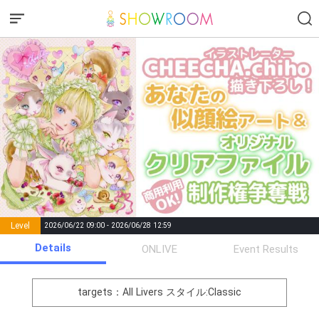
Level
2026/06/22 09:00 - 2026/06/28 12:59
number of
Details
ONLIVE
Event Results
Rema
Level
Points
List of Goal
positions
rks
remaining
1
0
Event Begins!
targets：All Livers
スタイル:Classic
オリジナルアバター制作権獲
2
300000