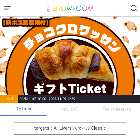
Level
2025/11/03 09:00 - 2025/11/09 12:59
number of
Details
ONLIVE
Event Results
Rema
Level
Points
List of Goal
positions
rks
remaining
1
0
Event Begins!
targets：All Livers
スタイル:Classic
オリジナルアバター制作権獲
2
300000