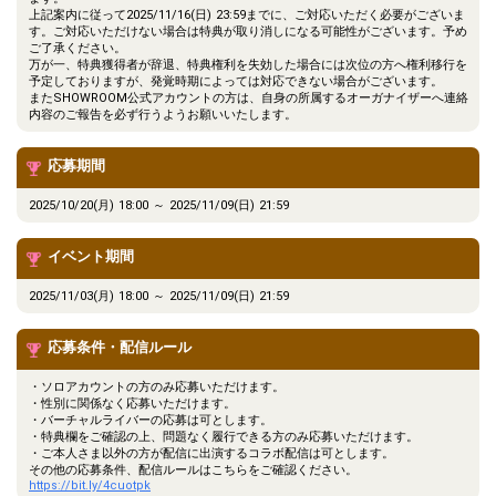
上記案内に従って2025/11/16(日) 23:59までに、ご対応いただく必要がございま
す。ご対応いただけない場合は特典が取り消しになる可能性がございます。予め
ご了承ください。
万が一、特典獲得者が辞退、特典権利を失効した場合には次位の方へ権利移行を
予定しておりますが、発覚時期によっては対応できない場合がございます。
またSHOWROOM公式アカウントの方は、自身の所属するオーガナイザーへ連絡
内容のご報告を必ず行うようお願いいたします。
応募期間
2025/10/20(月) 18:00 ～ 2025/11/09(日) 21:59
イベント期間
2025/11/03(月) 18:00 ～ 2025/11/09(日) 21:59
応募条件・配信ルール
・ソロアカウントの方のみ応募いただけます。
・性別に関係なく応募いただけます。
・バーチャルライバーの応募は可とします。
・特典欄をご確認の上、問題なく履行できる方のみ応募いただけます。
・ご本人さま以外の方が配信に出演するコラボ配信は可とします。
その他の応募条件、配信ルールはこちらをご確認ください。
https://bit.ly/4cuotpk