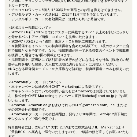
・店頭にてチョコクロワッサン5個入りBOXの購入時に使用できるデジタルギフ
トカードです。
・チョコクロワッサン5個入りBOX以外の商品とのお引き換えはできません。
・デジタルギフトカードの送付は、2025年12月下旬を予定しております。
・デジタルギフトカードの有効期限は、送付から約3か月後です。
＜駅ポスター掲載について＞
・2025/11/16(日) 23:59までにポスターに掲載する350dpi以上のお顔がはっきり
と分かるバストアップ画像、コメントを提出いただきます。
・2026/01/30(金) から1週間、東京メトロ月島駅に掲載されます。
・今後開催するイベントでの特典獲得者を含めた5名以下で、1枚のポスターに合
同で掲載となる予定です。なお、掲載期間が同一である複数のイベントで掲載権
を獲得した場合でも1回の掲載となります。
・掲載期間中、該当駅にて駅利用者の通行の妨げになるような行為（現地での配
信や三脚を用いた撮影、大人数で現地に訪れるなど）はお控えください。
※NGとなる画像例やコメントの文字数など詳細は、特典獲得者にのみお伝えいた
します。
＜Amazonギフトカードについて＞
・本キャンペーンは株式会社CHET Marketingによる提供です。
・本キャンペーンについてのお問い合わせはAmazonではお受けしておりませ
ん。株式会社CHET Marketingキャンペーン事務局cheta@chet.co.jpまでお願
いいたします。
・Amazon、Amazon.co.jpおよびそれらのロゴはAmazon.com, Inc. または
その関連会社の商標です。
・Amazonギフトカードの有効期限は、発行より10年間で、2025年12月下旬に
デジタルタイプで送付予定です。
特典獲得者には、2025/11/13(木) 23:59までに株式会社CHET Marketingより
「受信BOX」へ案内をご送付いたしますので、ご確認のほど宜しくお願いいたし
ます。