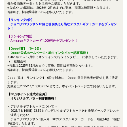
分かる画像データ）とお名前をご提出いただきます。
※公式Xへの掲載は、2025年12月末までに実施、期間は無期限となります。
※詳細は、特典獲得者にのみお伝えいたします。
【ランキング2位】
・チョコクロワッサン10個と引き換え可能なデジタルギフトカードをプレゼン
ト！
【ランキング3位】
・Amazonギフトカード1,000円分をプレゼント！
【Qooo!!賞】（0～2名）
・Qooo!!公式ホームページへ独占インタビュー記事掲載！
※2025年11～12月中にオンラインで行うインタビューに参加していただきます。
（日程相談可）
※掲載は2025年12月末までに実施、期間は無期限となります。
※詳細は、特典獲得者にのみお伝えいたします。
Qooo!!賞は、ランキング4～6位を対象に、Qooo!!運営担当者が配信を見て決定
します。
対象者は2025/11/13(木)23:59までに、本イベントページにて発表いたします。
【30万ポイント達成者全員】
・オリジナルアバター制作権獲得！
＜デジタルギフトカードについて＞
・2025/11/16(日) 23:59までにデジタルギフトカード送付希望メールアドレスを
ご連絡ください。
・チョコクロワッサン5個入りBOXのデジタルギフトカードを、1位は4枚、2位は
2枚送付いたします。