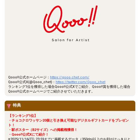
Qooo!!公式ホームページ：
https://qooo.chet.com/
Qooo!!公式X(@Qooo_chet)：
https://twitter.com/Qooo_chet
ランキング1位を獲得した場合Qooo!!公式Xでご紹介、Qooo!!賞を獲得した場合
Qooo!!公式ホームページでご紹介させていただきます。
特典
【ランキング1位】
・チョコクロワッサン20個と引き換え可能なデジタルギフトカードをプレゼン
ト！
・駅ポスター（B2サイズ）への掲載権獲得！
・Qooo!!公式Xにて紹介！
※2025/11/16(日) 23:59までに掲載するデータ（350dpi以上のお顔がはっきりと