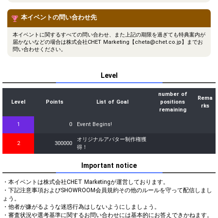
本イベントの問い合わせ先
本イベントに関するすべての問い合わせ、また上記の期限を過ぎても特典案内が
届かないなどの場合は株式会社CHET Marketing【cheta@chet.co.jp】までお
問い合わせください。
Level
number of
Rema
Level
Points
List of Goal
positions
rks
remaining
1
0
Event Begins!
オリジナルアバター制作権獲
2
300000
得！
Important notice
・本イベントは株式会社CHET Marketingが運営しております。

・下記注意事項およびSHOWROOM会員規約その他のルールを守って配信しまし
ょう。

・他者が嫌がるような迷惑行為はしないようにしましょう。

・審査状況や選考基準に関するお問い合わせには基本的にお答えできかねます。
