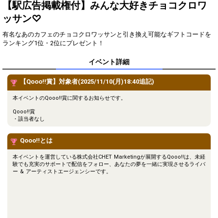
得！
【駅広告掲載権付】みんな大好きチョコクロワ
ッサン♡
Gifting
Comments
有名なあのカフェのチョコクロワッサンと引き換え可能なギフトコードを
Throw gifts to the stage and join
You can post comments. Please
ランキング1位・2位にプレゼント！
the live performance.
refrain from posting comments
First, try throwing free Stars
that may offend performers or
イベント詳細
(once a day)! You can also charge
other users.
Show Gold to purchase gifts
(available from 1 JPY)! When you
【Qooo!!賞】対象者(2025/11/10(月)18:40追記)
continue to send gifts to the
performer(s), the performer's
本イベントのQooo!!賞に関するお知らせです。
popularity ranking and your
ranking go up.
Qooo!!賞
・該当者なし
To cheer on performers, you can
send them gifts.
To send performers paid items,
Qooo!!とは
you must use Show Gold.
本イベントを運営している株式会社CHET Marketingが展開するQooo!!は、未経
験でも充実のサポートで配信をフォロー、あなたの夢を一緒に実現させるライバ
ー & アーティストエージェンシーです。
Close