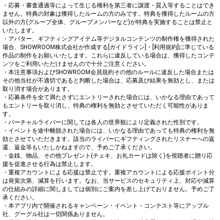
・応募・審査通過等によって生じる権利を第三者に譲渡・質入等することはでき
ません。特典の対象は獲得したルームの方のみです。特典を獲得したルームの方
以外の方(グループ全体、グループメンバーなど)が特典を実施することは禁止と
いたします。

・アバター、ギフティングアイテム等デジタルコンテンツの制作権を獲得された
場合、SHOWROOM株式会社が作成する[ガイドライン]・[利用規約]に準じている
作品の制作をお願いいたします。これらに違反している場合は、獲得したコンテ
ンツをご利用いただけませんので十分ご注意ください。

・本注意事項およびSHOWROOM会員規約その他のルールに違反した場合または
その他当社が不適切であると判断した場合は、応募及び結果を無効とし、または
取り消す場合があります。

・応募条件を全て満たさずにエントリーされた場合には、いかなる理由であって
もエントリーを取り消し、特典の権利を無効とさせていただく可能性がありま
す。

・バーチャルライバーに関しては各人の世界観により定義された性別です。

・イベントを途中離脱された場合には、いかなる理由であっても特典の権利を無
効とさせていただきます。該当のライバーにギフティングされたリスナーへの返
還、返金等もいたしかねますので、予めご了承ください。

・金銭、物品、その他プレゼント(チェキ、お礼カードは除く)を視聴者に贈り応
援を促進させる行為は禁止します。

・重複アカウントによる応援は禁止です。重複アカウントによる応援ポイント分
は発覚次第、減算を行います。なお、当サービスのセキュリティ上、対応や減算
の仕組みの詳細に関しましては個別にご案内を差し上げておりません。予めご了
承ください。

・本アプリ内で開催されるキャンペーン・イベント・コンテスト等にアップル
社、グーグル社は一切関係ありません。
