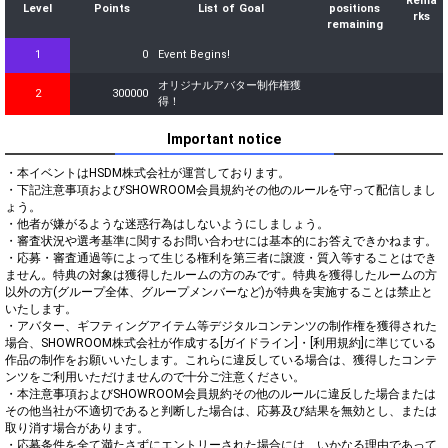
Rema
Level
Points
List of Goal
positions
rks
remaining
1
0
Event Begins!
オリジナルアバター制作権獲
2
300000
得！
Important notice
・本イベントはHSDM株式会社が運営しております。

・下記注意事項およびSHOWROOM会員規約その他のルールを守って配信しまし
ょう。

・他者が嫌がるような迷惑行為はしないようにしましょう。

・審査状況や選考基準に関するお問い合わせには基本的にお答えできかねます。

・応募・審査通過等によって生じる権利を第三者に譲渡・質入等することはでき
ません。特典の対象は獲得したルームの方のみです。特典を獲得したルームの方
以外の方(グループ全体、グループメンバーなど)が特典を実施することは禁止と
いたします。

・アバター、ギフティングアイテム等デジタルコンテンツの制作権を獲得された
場合、SHOWROOM株式会社が作成する[ガイドライン]・[利用規約]に準じている
作品の制作をお願いいたします。これらに違反している場合は、獲得したコンテ
ンツをご利用いただけませんので十分ご注意ください。

・本注意事項およびSHOWROOM会員規約その他のルールに違反した場合または
その他当社が不適切であると判断した場合は、応募及び結果を無効とし、または
取り消す場合があります。

・応募条件を全て満たさずにエントリーされた場合には、いかなる理由であって