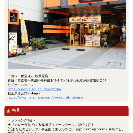
『カレー食堂 心』秋葉原店
住所／東京都千代田区外神田3-11-4 アパホテル秋葉原駅電気街口1F
公式ホームページ
https://cocoro-soupcurry.com/ja/
秋葉原店公式Instagram
https://www.instagram.com/cocoro_akihabara/
特典
＜ランキング1位＞
★『カレー食堂 心』秋葉原店イメージガールに就任決定！
①あなたのビジュアルを全面に使ったのぼり（縦180cm×横60cm）を制作し、