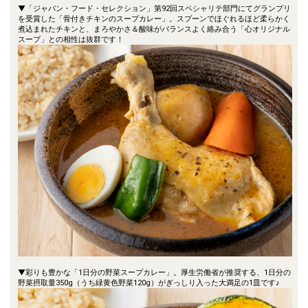
▼「ジャパン・フード・セレクション」第92回スペシャリテ部門にてグランプリ
を受賞した「骨付きチキンのスープカレー」。スプーンでほぐれるほど柔らかく
煮込まれたチキンと、まろやかさ＆酸味がバランスよく絡み合う「心オリジナル
スープ」との相性は抜群です！
▼彩りも豊かな「1日分の野菜スープカレー」。厚生労働省が推奨する、1日分の
野菜摂取量350g（うち緑黄色野菜120g）がぎっしり入った大満足の1皿です♪