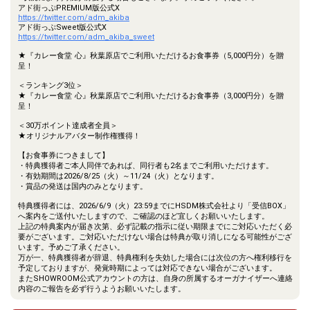
アド街っぷPREMIUM版公式X
https://twitter.com/adm_akiba
アド街っぷSweet版公式X
https://twitter.com/adm_akiba_sweet
★『カレー食堂 心』秋葉原店でご利用いただけるお食事券（5,000円分）を贈
呈！
＜ランキング3位＞
★『カレー食堂 心』秋葉原店でご利用いただけるお食事券（3,000円分）を贈
呈！
＜30万ポイント達成者全員＞
★オリジナルアバター制作権獲得！
【お食事券につきまして】
・特典獲得者ご本人同伴であれば、同行者も2名までご利用いただけます。
・有効期間は2026/8/25（火）～11/24（火）となります。
・賞品の発送は国内のみとなります。
特典獲得者には、2026/6/9（火）23:59までにHSDM株式会社より「受信BOX」
へ案内をご送付いたしますので、ご確認のほど宜しくお願いいたします。
上記の特典案内が届き次第、必ず記載の指示に従い期限までにご対応いただく必
要がございます。ご対応いただけない場合は特典が取り消しになる可能性がござ
います。予めご了承ください。
万が一、特典獲得者が辞退、特典権利を失効した場合には次位の方へ権利移行を
予定しておりますが、発覚時期によっては対応できない場合がございます。
またSHOWROOM公式アカウントの方は、自身の所属するオーガナイザーへ連絡
内容のご報告を必ず行うようお願いいたします。