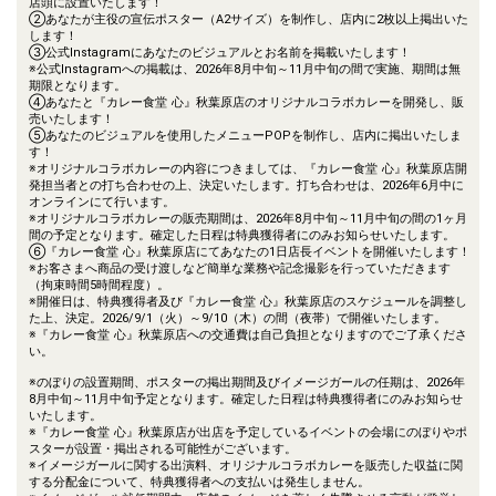
店頭に設置いたします！
②あなたが主役の宣伝ポスター（A2サイズ）を制作し、店内に2枚以上掲出いた
します！
③公式Instagramにあなたのビジュアルとお名前を掲載いたします！
※公式Instagramへの掲載は、2026年8月中旬～11月中旬の間で実施、期間は無
期限となります。
④あなたと『カレー食堂 心』秋葉原店のオリジナルコラボカレーを開発し、販
売いたします！
⑤あなたのビジュアルを使用したメニューPOPを制作し、店内に掲出いたしま
す！
※オリジナルコラボカレーの内容につきましては、『カレー食堂 心』秋葉原店開
発担当者との打ち合わせの上、決定いたします。打ち合わせは、2026年6月中に
オンラインにて行います。
※オリジナルコラボカレーの販売期間は、2026年8月中旬～11月中旬の間の1ヶ月
間の予定となります。確定した日程は特典獲得者にのみお知らせいたします。
⑥『カレー食堂 心』秋葉原店にてあなたの1日店長イベントを開催いたします！
※お客さまへ商品の受け渡しなど簡単な業務や記念撮影を行っていただきます
（拘束時間5時間程度）。
※開催日は、特典獲得者及び『カレー食堂 心』秋葉原店のスケジュールを調整し
た上、決定。2026/9/1（火）～9/10（木）の間（夜帯）で開催いたします。
※『カレー食堂 心』秋葉原店への交通費は自己負担となりますのでご了承くださ
い。
※のぼりの設置期間、ポスターの掲出期間及びイメージガールの任期は、2026年
8月中旬～11月中旬予定となります。確定した日程は特典獲得者にのみお知らせ
いたします。
※『カレー食堂 心』秋葉原店が出店を予定しているイベントの会場にのぼりやポ
スターが設置・掲出される可能性がございます。
※イメージガールに関する出演料、オリジナルコラボカレーを販売した収益に関
する分配金について、特典獲得者への支払いは発生しません。