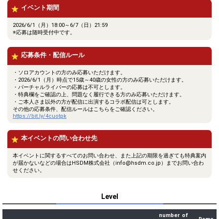
イベント期間
2026/6/1（月）18:00～6/7（日）21:59
※応募は随時受付中です。
応募条件・配信ルール
・ソロアカウントの方のみ応募いただけます。
・2026/6/1（月）時点で15歳～40歳の女性の方のみ応募いただけます。
・バーチャルライバーの応募は不可とします。
・特典欄をご確認の上、問題なく履行できる方のみ応募いただけます。
・ご本人さま以外の方が配信に出演するコラボ配信は可とします。
その他の応募条件、配信ルールはこちらをご確認ください。
https://bit.ly/4cuotpk
本イベントの問い合わせ先
本イベントに関するすべてのお問い合わせ、また上記の期限を過ぎても特典案内
が届かないなどの場合はHSDM株式会社（info@hsdm.co.jp）までお問い合わ
せください。
Level
number of