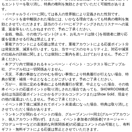
もエントリーを取り消し、特典の権利を無効とさせていただく可能性がありま
す。

・バーチャルライバーに関しては各人の世界観により定義された性別です。

・イベントを途中離脱された場合には、いかなる理由であっても特典の権利を無
効とさせていただきます。該当のライバーにギフティングされたリスナーへの返
還、返金等もいたしかねますので、予めご了承ください。

・金銭、物品、その他プレゼント(チェキ、お礼カードは除く)を視聴者に贈り応
援を促進させる行為は禁止します。

・重複アカウントによる応援は禁止です。重複アカウントによる応援ポイント分
は発覚次第、減算を行います。なお、当サービスのセキュリティ上、対応や減算
の仕組みの詳細に関しましては個別にご案内を差し上げておりません。予めご了
承ください。

・本アプリ内で開催されるキャンペーン・イベント・コンテスト等にアップル
社、グーグル社は一切関係ありません。

・天災、不慮の事故などのやむを得ない事情により特典履行が行えない場合、特
典が変更・補填・中止となることがございます。予めご了承ください。

・万が一、前項に定める事由による特典履行が変更、中止となった場合、その他
本イベントの応援ポイントが取り消しされた場合であっても、SHOWROOM株式
会社は当該応援ポイントにかかるデジタルコンテンツまたはShow Gold、現金そ
の他の返還はいたしません。予めご了承ください。

・イベント終了後に減算されてポイント未達成になった場合、特典は取り消しと
させていただく場合があります。

・ランキングが関わるイベントの場合、グループメンバー同士(グループアカウン
ト、個人アカウント問わず)、または、イベント参加者の関係者(マネージャー・
プロデューサーなどの直接的な利害関係者)の応援はコメントのみ可能とし、有料
ギフト・無料ギフトによる応援は禁止とさせていただきます。
