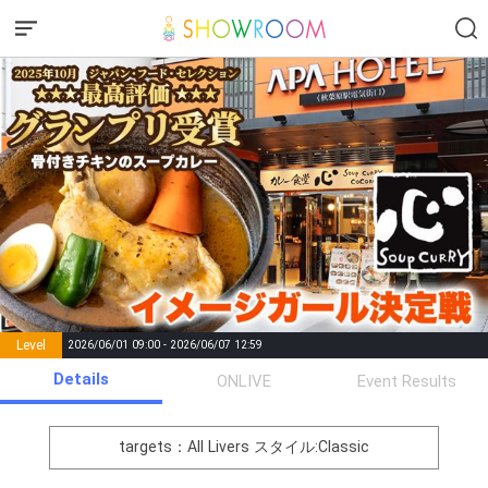
Level
2026/06/01 09:00 - 2026/06/07 12:59
number of
Details
ONLIVE
Event Results
Rema
Level
Points
List of Goal
positions
rks
remaining
1
0
Event Begins!
targets：All Livers
スタイル:Classic
オリジナルアバター制作権獲
2
300000