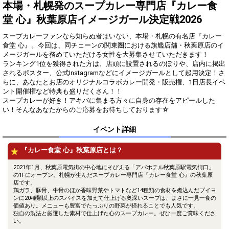
得！
本場・札幌発のスープカレー専門店『カレー食
堂 心』秋葉原店イメージガール決定戦2026
Gifting
Comments
スープカレーファンなら知らぬ者はいない、本場・札幌の有名店『カレー
Throw gifts to the stage and join
You can post comments. Please
食堂 心』。今回は、同チェーンの関東圏における旗艦店舗・秋葉原店のイ
the live performance.
refrain from posting comments
メージガールを務めていただける女性を大募集させていただきます！
First, try throwing free Stars
that may offend performers or
ランキング1位を獲得された方は、店頭に設置されるのぼりや、店内に掲出
(once a day)! You can also charge
other users.
されるポスター、公式Instagramなどにイメージガールとして起用決定！さ
Show Gold to purchase gifts
らに、あなたとお店のオリジナルコラボカレー開発・販売権、1日店長イベ
(available from 1 JPY)! When you
ント開催権など特典も盛りだくさん！！
continue to send gifts to the
スープカレーが好き！アキバに集まる方々に自身の存在をアピールした
performer(s), the performer's
popularity ranking and your
い！そんなあなたからのご応募をお待ちしております☆
ranking go up.
To cheer on performers, you can
イベント詳細
send them gifts.
To send performers paid items,
『カレー食堂 心』秋葉原店とは？
you must use Show Gold.
2021年1月、秋葉原電気街の中心地にそびえる「アパホテル秋葉原駅電気街口」
の1Fにオープン。札幌が生んだスープカレー専門店『カレー食堂 心』の秋葉原
店です。
Close
鶏ガラ、豚骨、牛骨のほか香味野菜やトマトなど14種類の食材を煮込んだブイヨ
ンに20種類以上のスパイスを加えて仕上げる奥深いスープは、まさに一見一食の
価値あり。メニューも豊富でたっぷりの野菜が摂れることでも人気です。
独自の製法と厳選した素材で仕上げた心のスープカレー。ぜひ一度ご賞味くださ
い。