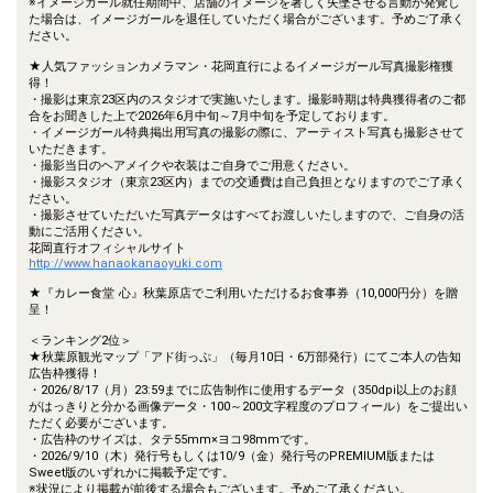
※イメージガール就任期間中、店舗のイメージを著しく失墜させる言動が発覚し
た場合は、イメージガールを退任していただく場合がございます。予めご了承く
ださい。
★人気ファッションカメラマン・花岡直行によるイメージガール写真撮影権獲
得！
・撮影は東京23区内のスタジオで実施いたします。撮影時期は特典獲得者のご都
合をお聞きした上で2026年6月中旬～7月中旬を予定しております。
・イメージガール特典掲出用写真の撮影の際に、アーティスト写真も撮影させて
いただきます。
・撮影当日のヘアメイクや衣装はご自身でご用意ください。
・撮影スタジオ（東京23区内）までの交通費は自己負担となりますのでご了承く
ださい。
・撮影させていただいた写真データはすべてお渡しいたしますので、ご自身の活
動にご活用ください。
花岡直行オフィシャルサイト
http://www.hanaokanaoyuki.com
★『カレー食堂 心』秋葉原店でご利用いただけるお食事券（10,000円分）を贈
呈！
＜ランキング2位＞
★秋葉原観光マップ「アド街っぷ」（毎月10日・6万部発行）にてご本人の告知
広告枠獲得！
・2026/8/17（月）23:59までに広告制作に使用するデータ（350dpi以上のお顔
がはっきりと分かる画像データ・100～200文字程度のプロフィール）をご提出い
ただく必要がございます。
・広告枠のサイズは、タテ55mm×ヨコ98mmです。
・2026/9/10（木）発行号もしくは10/9（金）発行号のPREMIUM版または
Sweet版のいずれかに掲載予定です。
※状況により掲載が前後する場合もございます。予めご了承ください。