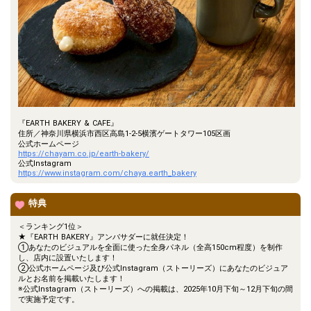
『EARTH BAKERY & CAFE』
住所／神奈川県横浜市西区高島1-2-5横濱ゲートタワー105区画
公式ホームページ
https://chayam.co.jp/earth-bakery/
公式Instagram
https://www.instagram.com/chaya.earth_bakery
特典
＜ランキング1位＞
★『EARTH BAKERY』アンバサダーに就任決定！
①あなたのビジュアルを全面に使った全身パネル（全高150cm程度）を制作
し、店内に設置いたします！
②公式ホームページ及び公式Instagram（ストーリーズ）にあなたのビジュア
ルとお名前を掲載いたします！
※公式Instagram（ストーリーズ）への掲載は、2025年10月下旬～12月下旬の間
で実施予定です。