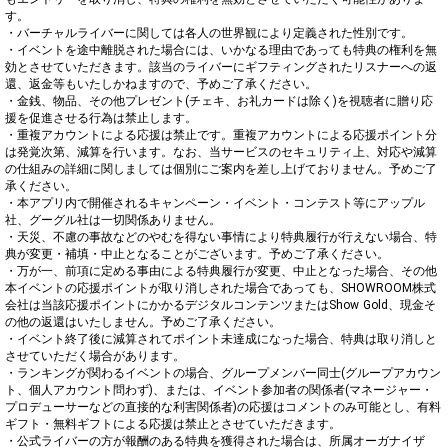
す。

・バーチャルライバーに関しては各人の世界観により定義された性別です。

・イベントを途中離脱された場合には、いかなる理由であっても特典の権利を無
効とさせていただきます。該当のライバーにギフティングされたリスナーへの返
還、返金等もいたしかねますので、予めご了承ください。

・金銭、物品、その他プレゼント(チェキ、お礼カードは除く)を視聴者に贈り応
援を促進させる行為は禁止します。

・重複アカウントによる応援は禁止です。重複アカウントによる応援ポイント分
は発覚次第、減算を行います。なお、当サービスのセキュリティ上、対応や減算
の仕組みの詳細に関しましては個別にご案内を差し上げておりません。予めご了
承ください。

・本アプリ内で開催されるキャンペーン・イベント・コンテスト等にアップル
社、グーグル社は一切関係ありません。

・天災、不慮の事故などのやむを得ない事情により特典履行が行えない場合、特
典が変更・補填・中止となることがございます。予めご了承ください。

・万が一、前項に定める事由による特典履行が変更、中止となった場合、その他
本イベントの応援ポイントが取り消しされた場合であっても、SHOWROOM株式
会社は当該応援ポイントにかかるデジタルコンテンツまたはShow Gold、現金そ
の他の返還はいたしません。予めご了承ください。

・イベント終了後に減算されてポイント未達成になった場合、特典は取り消しと
させていただく場合があります。

・ランキングが関わるイベントの場合、グループメンバー同士(グループアカウン
ト、個人アカウント問わず)、または、イベント参加者の関係者(マネージャー・
プロデューサーなどの直接的な利害関係者)の応援はコメントのみ可能とし、有料
ギフト・無料ギフトによる応援は禁止とさせていただきます。

・公式ライバーの方が報酬のある特典を獲得された場合は、所属オーガナイザ