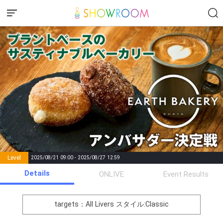
Level
2025/08/21 09:00 - 2025/08/27 12:59
number of
Details
ONLIVE
Event Results
Rema
Level
Points
List of Goal
positions
rks
remaining
1
0
Event Begins!
targets：All Livers
スタイル:Classic
オリジナルアバター制作権獲
2
300000