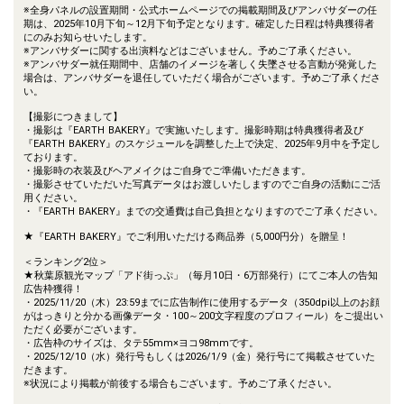
※全身パネルの設置期間・公式ホームページでの掲載期間及びアンバサダーの任
期は、2025年10月下旬～12月下旬予定となります。確定した日程は特典獲得者
にのみお知らせいたします。
※アンバサダーに関する出演料などはございません。予めご了承ください。
※アンバサダー就任期間中、店舗のイメージを著しく失墜させる言動が発覚した
場合は、アンバサダーを退任していただく場合がございます。予めご了承くださ
い。
【撮影につきまして】
・撮影は『EARTH BAKERY』で実施いたします。撮影時期は特典獲得者及び
『EARTH BAKERY』のスケジュールを調整した上で決定、2025年9月中を予定し
ております。
・撮影時の衣装及びヘアメイクはご自身でご準備いただきます。
・撮影させていただいた写真データはお渡しいたしますのでご自身の活動にご活
用ください。
・『EARTH BAKERY』までの交通費は自己負担となりますのでご了承ください。
★『EARTH BAKERY』でご利用いただける商品券（5,000円分）を贈呈！
＜ランキング2位＞
★秋葉原観光マップ「アド街っぷ」（毎月10日・6万部発行）にてご本人の告知
広告枠獲得！
・2025/11/20（木）23:59までに広告制作に使用するデータ（350dpi以上のお顔
がはっきりと分かる画像データ・100～200文字程度のプロフィール）をご提出い
ただく必要がございます。
・広告枠のサイズは、タテ55mm×ヨコ98mmです。
・2025/12/10（水）発行号もしくは2026/1/9（金）発行号にて掲載させていた
だきます。
※状況により掲載が前後する場合もございます。予めご了承ください。