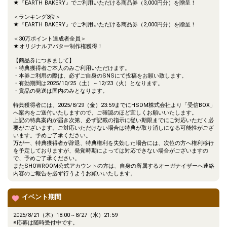
★『EARTH BAKERY』でご利用いただける商品券（3,000円分）を贈呈！
＜ランキング3位＞
★『EARTH BAKERY』でご利用いただける商品券（2,000円分）を贈呈！
＜30万ポイント達成者全員＞
★オリジナルアバター制作権獲得！
【商品券につきまして】
・特典獲得者ご本人のみご利用いただけます。
・本券ご利用の際は、必ずご自身のSNSにて投稿をお願い致します。
・有効期間は2025/10/25（土）～12/23（火）となります。
・賞品の発送は国内のみとなります。
特典獲得者には、2025/8/29（金）23:59までにHSDM株式会社より「受信BOX」
へ案内をご送付いたしますので、ご確認のほど宜しくお願いいたします。
上記の特典案内が届き次第、必ず記載の指示に従い期限までにご対応いただく必
要がございます。ご対応いただけない場合は特典が取り消しになる可能性がござ
います。予めご了承ください。
万が一、特典獲得者が辞退、特典権利を失効した場合には、次位の方へ権利移行
を予定しておりますが、発覚時期によっては対応できない場合がございますの
で、予めご了承ください。
またSHOWROOM公式アカウントの方は、自身の所属するオーガナイザーへ連絡
内容のご報告を必ず行うようお願いいたします。
イベント期間
2025/8/21（木）18:00～8/27（水）21:59
※応募は随時受付中です。