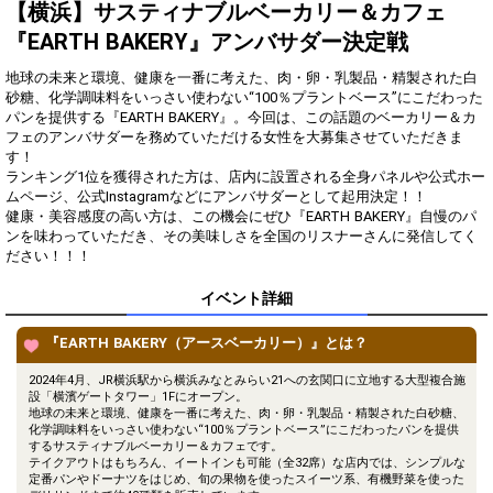
得！
【横浜】サスティナブルベーカリー＆カフェ
『EARTH BAKERY』アンバサダー決定戦
Gifting
Comments
地球の未来と環境、健康を一番に考えた、肉・卵・乳製品・精製された白
Throw gifts to the stage and join
You can post comments. Please
砂糖、化学調味料をいっさい使わない“100％プラントベース”にこだわった
the live performance.
refrain from posting comments
パンを提供する『EARTH BAKERY』。今回は、この話題のベーカリー＆カ
First, try throwing free Stars
that may offend performers or
フェのアンバサダーを務めていただける女性を大募集させていただきま
(once a day)! You can also charge
other users.
す！
Show Gold to purchase gifts
ランキング1位を獲得された方は、店内に設置される全身パネルや公式ホー
(available from 1 JPY)! When you
ムページ、公式Instagramなどにアンバサダーとして起用決定！！
continue to send gifts to the
健康・美容感度の高い方は、この機会にぜひ『EARTH BAKERY』自慢のパ
performer(s), the performer's
popularity ranking and your
ンを味わっていただき、その美味しさを全国のリスナーさんに発信してく
ranking go up.
ださい！！！
To cheer on performers, you can
send them gifts.
イベント詳細
To send performers paid items,
you must use Show Gold.
『EARTH BAKERY（アースベーカリー）』とは？
2024年4月、JR横浜駅から横浜みなとみらい21への玄関口に立地する大型複合施
設「横濱ゲートタワー」1Fにオープン。
Close
地球の未来と環境、健康を一番に考えた、肉・卵・乳製品・精製された白砂糖、
化学調味料をいっさい使わない“100％プラントベース”にこだわったパンを提供
するサスティナブルベーカリー＆カフェです。
テイクアウトはもちろん、イートインも可能（全32席）な店内では、シンプルな
定番パンやドーナツをはじめ、旬の果物を使ったスイーツ系、有機野菜を使った