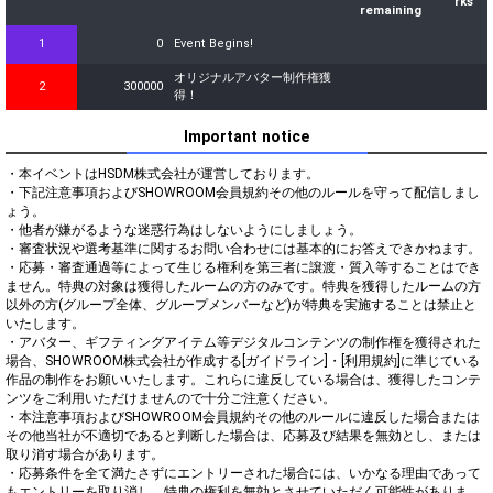
rks
remaining
1
0
Event Begins!
オリジナルアバター制作権獲
2
300000
得！
Important notice
・本イベントはHSDM株式会社が運営しております。

・下記注意事項およびSHOWROOM会員規約その他のルールを守って配信しまし
ょう。

・他者が嫌がるような迷惑行為はしないようにしましょう。

・審査状況や選考基準に関するお問い合わせには基本的にお答えできかねます。

・応募・審査通過等によって生じる権利を第三者に譲渡・質入等することはでき
ません。特典の対象は獲得したルームの方のみです。特典を獲得したルームの方
以外の方(グループ全体、グループメンバーなど)が特典を実施することは禁止と
いたします。

・アバター、ギフティングアイテム等デジタルコンテンツの制作権を獲得された
場合、SHOWROOM株式会社が作成する[ガイドライン]・[利用規約]に準じている
作品の制作をお願いいたします。これらに違反している場合は、獲得したコンテ
ンツをご利用いただけませんので十分ご注意ください。

・本注意事項およびSHOWROOM会員規約その他のルールに違反した場合または
その他当社が不適切であると判断した場合は、応募及び結果を無効とし、または
取り消す場合があります。

・応募条件を全て満たさずにエントリーされた場合には、いかなる理由であって
もエントリーを取り消し、特典の権利を無効とさせていただく可能性がありま