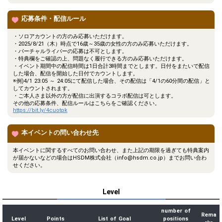
応募条件・配信ルール
・ソロアカウントの方のみ応募いただけます。
・2025/8/21（木）時点で16歳～35歳の女性の方のみ応募いただけます。
・バーチャルライバーの応募は不可とします。
・特典欄をご確認の上、問題なく履行できる方のみ応募いただけます。
・イベント期間中の配信時間は1日合計3時間までとします。日付をまたいで配信
した場合、配信を開始した日付でカウントします。
※例)4/1 23:05 ～ 24:05にて配信した場合、その配信は「4/1の60分間の配信」と
してカウントされます。
・ご本人さま以外の方が配信に出演するコラボ配信は可とします。
その他の応募条件、配信ルールはこちらをご確認ください。
https://bit.ly/4cuotpk
本イベントの問い合わせ先
本イベントに関するすべてのお問い合わせ、また上記の期限を過ぎても特典案内
が届かないなどの場合はHSDM株式会社（info@hsdm.co.jp）までお問い合わ
せください。
Level
number of
Rema
Level
Points
List of Goal
positions