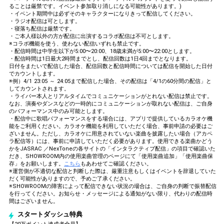
ることは厳禁です。イベント参加取り消しになる可能性があります。)
・イベント期間中は必ずそのキャラクターになりきって配信してください。
・ラジオ配信は可とします。
・寝落ち配信は厳禁です。
・ご本人様以外の方が配信に出演するコラボ配信は不可とします。
※コラボ機能を使う、使わない配信いずれも禁止です。
・配信時間は中学生以下が5:00〜20:00、18歳未満が5:00〜22:00とします。
・配信時間は1日最大2時間までとし、配信回数は1日4回までとなります。
日付をまたいで配信した場合、配信回数と配信時間については配信を開始した日付
でカウントします。
※例）4/1 23:05 ～ 24:05まで配信した場合、その配信は「4/1の60分間の配信」と
してカウントされます。
・ライバー本人とリアルタイムでコミュニケーションがとれない配信は禁止です。
なお、演奏やダンスなどの一時的にコミュニケーションが取れない配信は、ご自身
のパフォーマンス中のみ可能とします。
・配信中に歌唱パフォーマンスをする場合には、アプリで提供しているカラオケ機
能をご利用ください。カラオケ機能を利用していただく場合、事前申請の必要はご
ざいません。ただし、カラオケに用意されていない楽曲を披露したい場合（アカペ
ラ配信等）には、事前に申請していただく必要があります。使用できる楽曲かどう
かをJASRAC ／NexToneの各サイトの「インタラクティブ配信」の項目で確認いた
だき、SHOWROOM内の使用楽曲管理のページにて「使用楽曲追加」「使用楽曲保
存」をお願いします。
こちら
もあわせてご確認ください。
※運営側が不適切な配信と判断した際は、厳重注意もしくはイベントを辞退していた
だく可能性がありますので、予めご了承ください。
※SHOWROOMの障害によって配信できない状況の場合は、ご自身の判断で振替配信
を行ってください。お知らせ・メッセージによる通知がない限り、代わりの配信時
間はございません。
スタートダッシュ特典