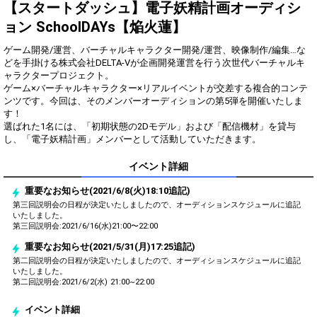
をプレゼント！
【スタートダッシュ】電子妖精計画オーディシ
ョン SchoolDAYs【焔火蓮】
Gifting
Comments
ゲーム開発/運営、バーチャルキャラクター開発/運営、映像制作/編集…な
Throw gifts to the stage and join
You can post comments. Please
どを手掛ける株式会社DELTA-Vが企画開発運営を行う次世代バーチャルキ
the live performance.
refrain from posting comments
ャラクタープロジェクト。
First, try throwing free Stars
that may offend performers or
ゲーム×バーチャルキャラクター×リアルイベントが交差する複合的コンテ
(once a day)! You can also charge
other users.
ンツです。今回は、そのメンバーオーディションの第5弾を開催いたしま
Show Gold to purchase gifts
す！
(available from 1 JPY)! When you
選ばれた1名には、「初期状態の2Dモデル」および「配信機材」を貸与
continue to send gifts to the
し、「電子妖精計画」メンバーとして活動していただきます。
performer(s), the performer's
popularity ranking and your
ranking go up.
イベント詳細
To cheer on performers, you can
send them gifts.
重要なお知らせ(2021/6/8(火)18:10追記)
To send performers paid items,
第三回説明会の日程が決定いたしましたので、オーディションスケジュールに追記
you must use Show Gold.
いたしました。
第三回説明会:2021/6/16(水)21:00〜22:00
重要なお知らせ(2021/5/31(月)17:25追記)
第二回説明会の日程が決定いたしましたので、オーディションスケジュールに追記
Close
いたしました。
第二回説明会:2021/6/2(水) 21:00~22:00
イベント詳細