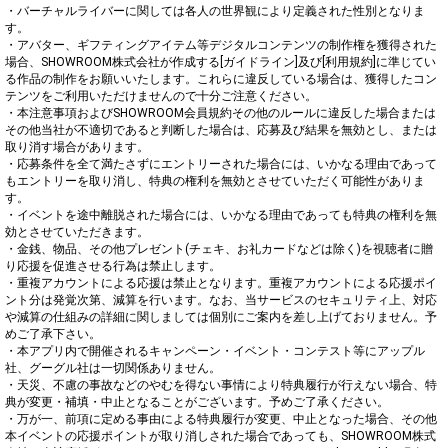
・バーチャルライバーに関しては各人の世界観により定義された性別となりま
す。

・アバター、ギフティングアイテム等デジタルコンテンツの制作権を獲得された
場合、SHOWROOM株式会社が作成する[ガイドライン]及び[利用規約]に準じてい
る作品の制作をお願いいたします。これらに違反している場合は、獲得したコン
テンツをご利用いただけませんので十分ご注意ください。

・本注意事項およびSHOWROOM会員規約その他のルールに違反した場合または
その他当社が不適切であると判断した場合は、応募及び結果を無効とし、または
取り消す場合があります。

・応募条件を全て満たさずにエントリーされた場合には、いかなる理由であって
もエントリーを取り消し、特典の権利を無効とさせていただく可能性がありま
す。

・イベントを途中離脱された場合には、いかなる理由であっても特典の権利を無
効とさせていただきます。

・金銭、物品、その他プレゼント(チェキ、お礼カードなどは除く)を視聴者に贈
り応援を促進させる行為は禁止します。

・重複アカウントによる応援は禁止となります。重複アカウントによる応援ポイ
ント分は発覚次第、減算を行います。なお、当サービスのセキュリティ上、対応
や減算の仕組みの詳細に関しましては個別にご案内を差し上げておりません。予
めご了承下さい。

・本アプリ内で開催されるキャンペーン・イベント・コンテスト等にアップル
社、グーグル社は一切関係ありません。

・天災、不慮の事故などのやむを得ない事情により特典履行が行えない場合、特
典が変更・補填・中止となることがございます。予めご了承ください。

・万が一、前項に定める事由による特典履行が変更、中止となった場合、その他
本イベントの応援ポイントが取り消しされた場合であっても、SHOWROOM株式