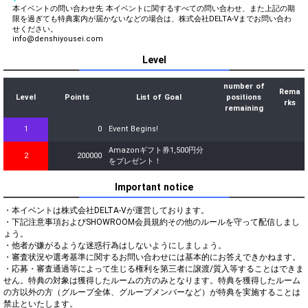
本イベントの問い合わせ先 本イベントに関するすべての問い合わせ、また上記の期
限を過ぎても特典案内が届かないなどの場合は、株式会社DELTA-Vまでお問い合わ
せください。
info@denshiyousei.com
Level
number of
Rema
Level
Points
List of Goal
positions
rks
remaining
1
0
Event Begins!
Amazonギフト券1,500円分
2
200000
をプレゼント！
Important notice
・本イベントは株式会社DELTA-Vが運営しております。

・下記注意事項およびSHOWROOM会員規約その他のルールを守って配信しまし
ょう。

・他者が嫌がるような迷惑行為はしないようにしましょう。

・審査状況や選考基準に関するお問い合わせには基本的にお答えできかねます。

・応募・審査通過等によって生じる権利を第三者に譲渡/質入等することはできま
せん。特典の対象は獲得したルームの方のみとなります。特典を獲得したルーム
の方以外の方（グループ全体、グループメンバーなど）が特典を実施することは
禁止といたします。
