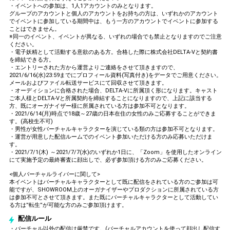
・イベントへの参加は、1人1アカウントのみとなります。
グループのアカウントと個人のアカウントをお持ちの方は、いずれかのアカウント
でイベントに参加している期間中は、もう一方のアカウントでイベントに参加する
ことはできません。
※同一のイベント、イベントが異なる、いずれの場合でも禁止となりますのでご注意
ください。
・電子妖精として活動する意欲のある方。合格した際に株式会社DELTA-Vと契約書
を締結できる方。
・エントリーされた方から運営よりご連絡をさせて頂きますので、
2021/6/16(水)23:59までにプロフィール資料(写真付き)をデータでご用意ください。
メールおよびファイル転送サービスにて回収させて頂きます。
・オーディションに合格された場合、DELTA-Vに所属頂く形になります。キャスト
ご本人様とDELTA-Vと所属契約を締結することになりますので、上記に該当する
方、既にオーガナイザー様に所属されている方は参加不可となります。
・2021/6/14(月)時点で18歳～27歳の日本在住の女性のみご応募することができま
す。(高校生不可)
・男性が女性バーチャルキャラクターを演じている類の方は参加不可となります。
・運営が用意した配信ルームでのイベント参加いただける方のみ応募いただけま
す。
・2021/7/1(木) ～2021/7/7(水)のいずれか1日に、「Zoom」を使用したオンライン
にて実施予定の最終審査に顔出しで、必ず参加頂ける方のみご応募ください。
<個人バーチャルライバーに関して>
本イベントはバーチャルキャラクターとして既に配信をされている方のご参加は可
能ですが、SHOWROOM上のオーガナイザーやプロダクションに所属されている方
は参加不可とさせて頂きます。また既にバーチャルキャラクターとして活動してい
る方は”転生”が可能な方のみご参加頂けます。
配信ルール
・バーチャル以外の配信は厳禁です。(バーチャルアカウントを使って顔出し配信す