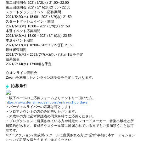
第二回説明会:2021/6/2(水) 21:00~22:00
第三回説明会:2021/6/16(水)21:00〜22:00
スタートダッシュイベント応募期間
2021/5/20(木) 18:00～2021/6/9(水) 21:59
スタートダッシュイベント期間
2021/6/3(木) 18:00～2021/6/9(水) 21:59
本選イベント応募期間
2021/6/2(水) 18:00～2021/6/16(水) 23:59
本選イベント期間
2021/6/17(木) 18:00～2021/6/27(日) 21:59
最終審査期間
2021/7/1(木)～2021/7/7(水)のいずれか1日を予定
結果発表
2021/7/14(水) 17:00頃を予定
◇オンライン説明会
Zoomを利用したオンライン説明会を予定しております。
応募条件
・以下ページのご応募フォームよりエントリー頂いた方。
https://www.denshiyousei.com/entry-schooldays
・バーチャルライバーの応募は可とします。
・ソロアカウントの方のみ応募いただけます。
・未成年の方は必ず保護者の同意を得てご応募ください。
・プロダクションに所属されている方や特定のレコードメーカー、音楽出版社と所
属契約がある方、養成所やスクール等に所属されている方でもご参加頂くことは可
能です。
※プロダクション/養成所/スクールに所属される方は”必ず”事前に本オーディション
について許諾を得たうえでご参加ください。