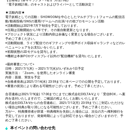
【合格者】(各キャラクター1名ずつの計3名)
「電子妖精計画」のキャストおよびライバーとして活動決定！
★活動内容★
電子妖精としての活動：SHOWOOMを中心としたマルチプラットフォームの配信活
動/動画投稿/SNSの運用/ゲームへの出演/その他プロモーション活動
※活動開始は2021年7月下旬頃を予定しております。
※任期は活動開始から1年です。その後自動更新となります。
※プロジェクト状況により活動内容は余儀なく変更となる場合がございます。
予めご了承ください。
※活動開始後、ライブ配信でのギフティングや音声ボイス収録ギャランティなどのレ
ベニューシェアをお支払いをいたします。
※初期状態の2Dモデルを貸与します。
※機材は本体PCやディスプレイ以外の”配信機材”を貸与いたします。
<最終審査について>
日時：2021/7/1(木) ～2021/7/7(水)のいずれか1日予定
実施方法：「Zoom」を使用したオンライン審査
内容：面接、実技を予定
※合格者発表は2021/7/14(水) 23:59までに本ページでの公開を予定しております。
※審査の状況により遅れる可能性がございます。予めご了承ください。
合否連絡は2021/7/9(金) 17:00までにまでに株式会社DELTA-Vより「受信BOX」へ案
内を送付いたしますので、ご確認の程よろしくお願いいたします。
株式会社DELTA-Vからの合否連絡に、2021/7/12(月) 23:59までにご対応いただけな
い場合は特典が取り消しになる可能性がございます。予めご了承ください。
万が一、特典獲得者が辞退・特典権利を失効した場合には、次位の方へ権利移行を
予定しておりますが、発覚時期によっては対応できない場合がございますので、予
めご了承ください。
本イベントの問い合わせ先