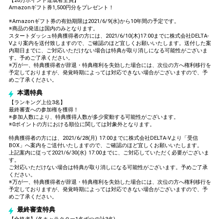
【20万ポイント達成者全員】
Amazonギフト券1,500円分をプレゼント！
※Amazonギフト券の有効期限は2021/6/9(水)から10年間の予定です。
※商品の発送は国内のみとなります。
スタートダッシュ特典獲得者の方には、2021/6/10(木)17:00までに株式会社DELTA-
Vより案内を送付致しますので、ご確認のほど宜しくお願いいたします。送付した案
内期日までに、ご対応いただけない場合は特典が取り消しになる可能性がございま
す。予めご了承ください。
※万が一、特典獲得者が辞退・特典権利を失効した場合には、次位の方へ権利移行を
予定しておりますが、発覚時期によっては対応できない場合がございますので、予
めご了承ください。
本選特典
【ランキング上位3名】
最終審査への参加権を獲得！
※参加人数により、特典獲得人数が多少変動する可能性がございます。
※0ポイントの方における順位に関しては対象外となります。
特典獲得者の方には、2021/6/28(月) 17:00までに株式会社DELTA-Vより「受信
BOX」へ案内をご送付いたしますので、ご確認のほど宜しくお願いいたします。
上記案内に従って2021/6/30(水) 17:00までに、ご対応していただく必要がございま
す。
ご対応いただけない場合は特典が取り消しになる可能性がございます。予めご了承
ください。
※万が一、特典獲得者が辞退・特典権利を失効した場合には、次位の方へ権利移行を
予定しておりますが、発覚時期によっては対応できない場合がございますので、予
めご了承ください。
最終審査特典