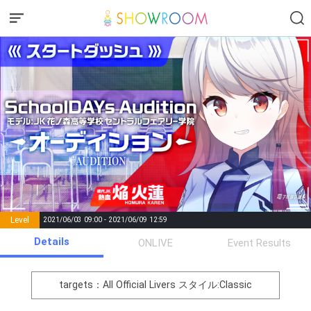
Level
2021/06/03 09:00 - 2021/06/09 12:59
number of
Details
ONLIVE
Event Results
Rema
Level
Points
List of Goal
positions
rks
remaining
1
0
Event Begins!
targets：All Official Livers
スタイル:Classic
Amazonギフト券1,500円分
2
200000