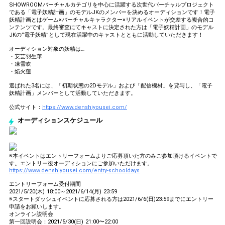
SHOWROOMバーチャルカテゴリを中心に活躍する次世代バーチャルプロジェクト
である「電子妖精計画」のモデルJKのメンバーを決めるオーディションです！電子
妖精計画とはゲーム×バーチャルキャラクター×リアルイベントが交差する複合的コ
ンテンツです。最終審査にてキャストに決定された方は「電子妖精計画」のモデル
JKの”電子妖精”として現在活躍中のキャストとともに活動していただきます！
オーディション対象の妖精は…
・安芸羽生華
・凍雪吹
・焔火蓮
選ばれた3名には、「初期状態の2Dモデル」および「配信機材」を貸与し、「電子
妖精計画」メンバーとして活動していただきます。
公式サイト：
https://www.denshiyousei.com/
オーディションスケジュール
※本イベントはエントリーフォームよりご応募頂いた方のみご参加頂けるイベントで
す。エントリー後オーディションにご参加いただけます。
https://www.denshiyousei.com/entry-schooldays
エントリーフォーム受付期間
2021/5/20(木) 18:00～2021/6/14(月) 23:59
※スタートダッシュイベントに応募される方は2021/6/6(日)23:59までにエントリー
申請をお願いします。
オンライン説明会
第一回説明会：2021/5/30(日) 21:00〜22:00