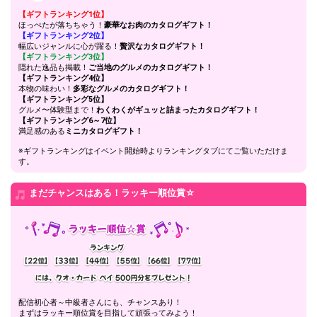
投票機能を使って、「あなた
【ギフトランキング1位】
28
220000
に似合う曲No.1」を決めてみ
ほっぺたが落ちちゃう！
豪華なお肉のカタログギフト！
よう！
【ギフトランキング2位】
途中から入ってきたリスナー
幅広いジャンルに心が躍る！
贅沢なカタログギフト！
【ギフトランキング3位】
さんでも分かるように、配信
29
240000
隠れた逸品も掲載！
ご当地のグルメのカタログギフト！
の状況をテロップをどんどん
【ギフトランキング4位】
使って伝えてみよう！
本物の味わい！
多彩なグルメのカタログギフト！
あなたのルームの「テーマ
【ギフトランキング5位】
30
270000
曲」を決めて、歌ってみよ
グルメ〜体験型まで！
わくわくがギュッと詰まったカタログギフト！
【ギフトランキング6～7位】
う！
満足感のある
ミニカタログギフト！
30万pt達成！ランキング8～
31
300000
10位特典獲得条件達成&オリ
※ギフトランキングはイベント開始時よりランキングタブにてご覧いただけま
す。
ジナルアバター制作権獲得！
自分のオリジナルソングを作
32
350000
るとしたら…どんな曲を作り
まだチャンスはある！ラッキー順位賞☆
たい？
40万pt達成！ランキング6～7
33
400000
位特典獲得条件達成！
どんなジャンルの曲が好きか
34
450000
発表しよう！
カラオケで一番盛り上がるギ
フトといえば？リスナーさん
35
500000
配信初心者～中級者さんにも、チャンスあり！
に聞いて、ギフトをギフティ
まずはラッキー順位賞を目指して頑張ってみよう！
ングしてもらおう！