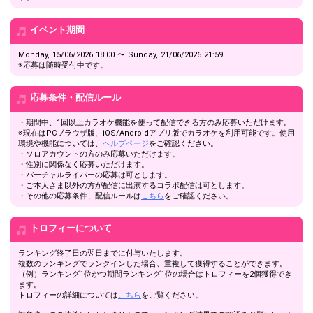
popularity ranking and your
ranking go up.
To cheer on performers, you can
イベント期間
send them gifts.
To send performers paid items,
Monday, 15/06/2026 18:00 〜 Sunday, 21/06/2026 21:59
you must use Show Gold.
※応募は随時受付中です。
応募条件・配信ルール
Close
・期間中、1回以上カラオケ機能を使って配信できる方のみ応募いただけます。
※現在はPCブラウザ版、iOS/Androidアプリ版でカラオケを利用可能です。使用
環境や機能については、
ヘルプページ
をご確認ください。
・ソロアカウントの方のみ応募いただけます。
・性別に関係なく応募いただけます。
・バーチャルライバーの応募は可とします。
・ご本人さま以外の方が配信に出演するコラボ配信は可とします。
・その他の応募条件、配信ルールは
こちら
をご確認ください。
トロフィーについて
ランキング終了日の翌日までに付与いたします。
複数のランキングでランクインした場合、重複して獲得することができます。
（例）ランキング1位かつ期間ランキング1位の場合はトロフィーを2個獲得でき
ます。
トロフィーの詳細については
こちら
をご覧ください。