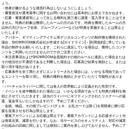
ょう。

・他者が嫌がるような迷惑行為はしないようにしましょう。

・審査状況や選考基準に関するお問い合わせには基本的にお答えできかねます。

・応募・審査通過等によって生じる権利を第三者に譲渡・質入等することはでき
ません。特典の対象は獲得したルームの方のみです。特典を獲得したルームの方
以外の方(グループ全体、グループメンバーなど)が特典を実施することは禁止と
いたします。

・アバター、ギフティングアイテム等デジタルコンテンツの制作権を獲得された
場合、SHOWROOM株式会社が作成する[ガイドライン]・[利用規約]に準じている
作品の制作をお願いいたします。これらに違反している場合は、獲得したコンテ
ンツをご利用いただけませんので十分ご注意ください。

・本注意事項およびSHOWROOM会員規約その他のルールに違反した場合または
その他当社が不適切であると判断した場合は、応募及び結果を無効とし、または
取り消す場合があります。

・応募条件を全て満たさずにエントリーされた場合には、いかなる理由であって
もエントリーを取り消し、特典の権利を無効とさせていただく可能性がありま
す。

・バーチャルライバーに関しては各人の世界観により定義された性別です。

・イベントを途中離脱された場合には、いかなる理由であっても特典の権利を無
効とさせていただきます。該当のライバーにギフティングされたリスナーへの返
還、返金等もいたしかねますので、予めご了承ください。

・金銭、物品、その他プレゼント(チェキ、お礼カードは除く)を視聴者に贈り応
援を促進させる行為は禁止します。

・重複アカウントによる応援は禁止です。重複アカウントによる応援ポイント分
は発覚次第、減算を行います。なお、当サービスのセキュリティ上、対応や減算
の仕組みの詳細に関しましては個別にご案内を差し上げておりません。予めご了