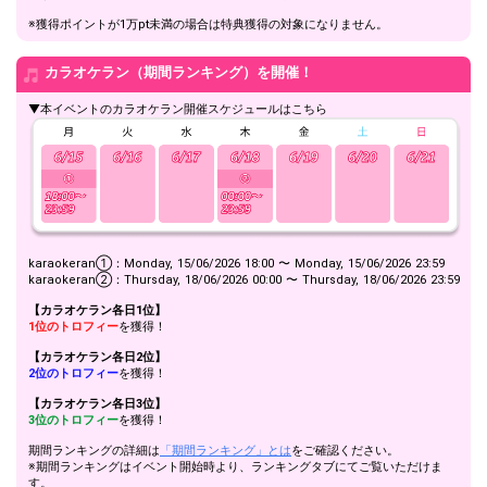
※獲得ポイントが1万pt未満の場合は特典獲得の対象になりません。
60万pt達成！ランキング4～5
36
600000
位特典獲得条件達成！
イベント貢献ランキング1位
カラオケラン（期間ランキング）を開催！
37
700000
のリクエスト曲を全力で歌っ
てみよう！
▼本イベントのカラオケラン開催スケジュールはこちら
80万pt達成！ランキング3位
38
800000
特典獲得条件達成！
90万pt達成！ランキング2位
39
900000
特典獲得条件達成！
100万pt達成！ランキング1位
40
1000000
特典獲得条件達成！この勢い
で1位を目指そう！
karaokeran①：Monday, 15/06/2026 18:00 〜 Monday, 15/06/2026 23:59
karaokeran②：Thursday, 18/06/2026 00:00 〜 Thursday, 18/06/2026 23:59
Gifting
Comments
【カラオケラン各日1位】
1位のトロフィー
を獲得！
Throw gifts to the stage and join
You can post comments. Please
【カラオケラン各日2位】
the live performance.
refrain from posting comments
2位のトロフィー
を獲得！
First, try throwing free Stars
that may offend performers or
(once a day)! You can also charge
other users.
【カラオケラン各日3位】
Show Gold to purchase gifts
3位のトロフィー
を獲得！
(available from 1 JPY)! When you
期間ランキングの詳細は
「期間ランキング」とは
をご確認ください。
continue to send gifts to the
※期間ランキングはイベント開始時より、ランキングタブにてご覧いただけま
performer(s), the performer's
す。