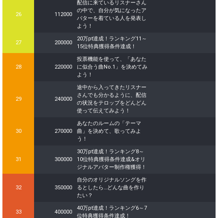
配信に来ているリスナーさん
の中で、自分が気になったア
26
112000
バターを着ている人を発表し
よう！
20万pt達成！ランキング11～
27
200000
15位特典獲得条件達成！
投票機能を使って、「あなた
28
220000
に似合う曲No.1」を決めてみ
よう！
途中から入ってきたリスナー
さんでも分かるように、配信
29
240000
の状況をテロップをどんどん
使って伝えてみよう！
あなたのルームの「テーマ
30
270000
曲」を決めて、歌ってみよ
う！
30万pt達成！ランキング8～
31
300000
10位特典獲得条件達成&オリ
ジナルアバター制作権獲得！
自分のオリジナルソングを作
32
350000
るとしたら…どんな曲を作り
たい？
40万pt達成！ランキング6～7
33
400000
位特典獲得条件達成！