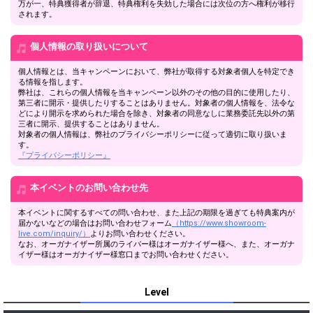
万が一、特典獲得者が辞退、特典権利を失効した場合には次位の方へ権利が移行
されます。
個人情報の取り扱いについて
個人情報とは、当キャンペーンにおいて、弊社が取得する対象者個人を特定でき
る情報を指します。
弊社は、これらの個人情報を当キャンペーン以外のその他の目的に使用したり、
第三者に開示・提供したりすることはありません。対象者の個人情報を、法令な
どにより開示を求められた場合を除き、対象者の同意なしに業務委託先以外の第
三者に開示、提供することはありません。
対象者の個人情報は、弊社のプライバシーポリシーに従って適切に取り扱いま
す。
『プライバシーポリシー』
本イベントのお問い合わせ先
本イベントに関するすべての問い合わせ、また上記の期限を過ぎても特典案内が
届かないなどの場合はお問い合わせフォーム
（https://www.showroom-
live.com/inquiry/）
よりお問い合わせください。
なお、オーガナイザー所属のライバー様はオーガナイザー様へ、また、オーガナ
イザー様はオーガナイザー様窓口までお問い合わせください。
Level