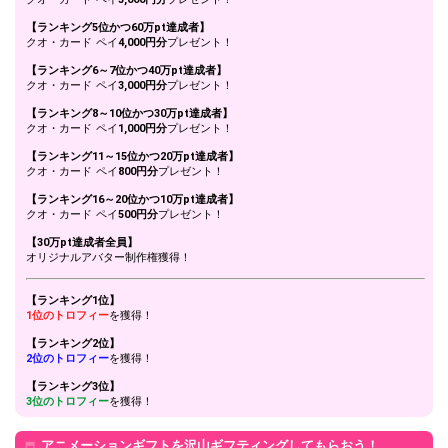
初見バッジがついているリス
12
12000
ナーさんにあだ名をつけてみ
【ランキング5位かつ60万pt達成者】
よう！
クオ・カード ペイ
4,000円分
プレゼント！
あなたが一番もらってみたい
【ランキング6～7位かつ40万pt達成者】
13
20000
ギフトは？
クオ・カード ペイ
3,000円分
プレゼント！
テロップ機能をつかって、イ
【ランキング8～10位かつ30万pt達成者】
ベント貢献ランキング1位の
クオ・カード ペイ
1,000円分
プレゼント！
14
24000
リスナーさんに一言メッセー
ジを書いてみよう！
【ランキング11～15位かつ20万pt達成者】
クオ・カード ペイ
800円分
プレゼント！
ビギナーバッジ、初見バッジ
がついているリスナーさんが
【ランキング16～20位かつ10万pt達成者】
15
28000
来たときにやる、自分だけの
クオ・カード ペイ
500円分
プレゼント！
コールを考えてみよう！
【30万pt達成者全員】
配信に来ているリスナーさん
オリジナルアバター制作権獲得！
16
32000
全員に挨拶できたか、見直し
てみよう！
【ランキング1位】
イベント期間中にルームフォ
1位のトロフィー
を獲得！
17
36000
ロワー数を何人増やしたい
【ランキング2位】
か、目標を発表しよう！
2位のトロフィー
を獲得！
リスナーさんに、改めて感謝
18
40000
【ランキング3位】
の気持ちを伝えてみよう！
3位のトロフィー
を獲得！
配信に来ているリスナーさん
19
48000
の中で、ニックネームの由来
アニメーションギフトを沢山ギフティングしてもらおう！
が気になる人を発表しよう！