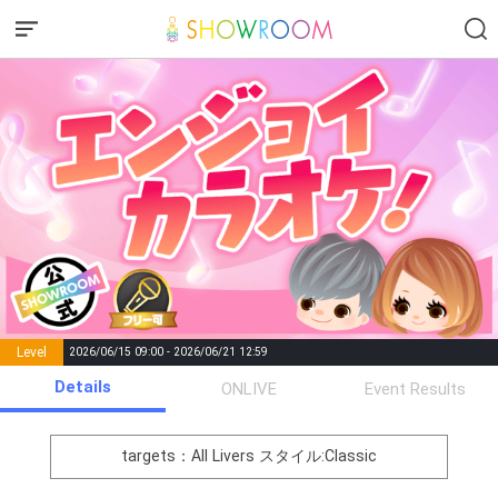
Level
2026/06/15 09:00 - 2026/06/21 12:59
number of
Details
ONLIVE
Event Results
Rema
Level
Points
List of Goal
positions
rks
remaining
1
0
Event Begins!
targets：All Livers
スタイル:Classic
イベントに対する意気込みを
2
100