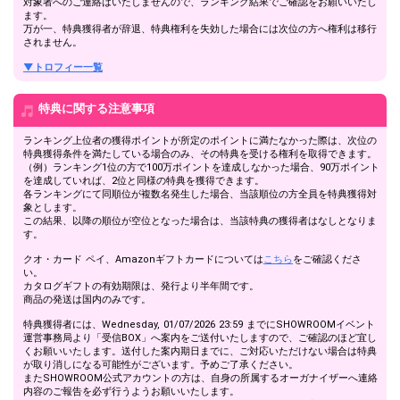
対象者へのご連絡はいたしませんので、ランキング結果でご確認をお願いいたし
ます。
万が一、特典獲得者が辞退、特典権利を失効した場合には次位の方へ権利は移行
されません。
▼トロフィー一覧
特典に関する注意事項
ランキング上位者の獲得ポイントが所定のポイントに満たなかった際は、次位の
特典獲得条件を満たしている場合のみ、その特典を受ける権利を取得できます。
（例）ランキング1位の方で100万ポイントを達成しなかった場合、90万ポイント
を達成していれば、2位と同様の特典を獲得できます。
各ランキングにて同順位が複数名発生した場合、当該順位の方全員を特典獲得対
象とします。
この結果、以降の順位が空位となった場合は、当該特典の獲得者はなしとなりま
す。
クオ・カード ペイ、Amazonギフトカードについては
こちら
をご確認くださ
い。
カタログギフトの有効期限は、発行より半年間です。
商品の発送は国内のみです。
特典獲得者には、Wednesday, 01/07/2026 23:59 までにSHOWROOMイベント
運営事務局より「受信BOX」へ案内をご送付いたしますので、ご確認のほど宜し
くお願いいたします。送付した案内期日までに、ご対応いただけない場合は特典
が取り消しになる可能性がございます。予めご了承ください。
またSHOWROOM公式アカウントの方は、自身の所属するオーガナイザーへ連絡
内容のご報告を必ず行うようお願いいたします。