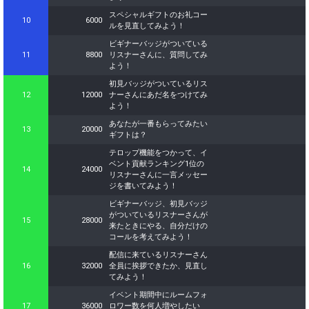
スペシャルギフトのお礼コー
10
6000
ルを見直してみよう！
ビギナーバッジがついている
11
8800
リスナーさんに、質問してみ
よう！
初見バッジがついているリス
12
12000
ナーさんにあだ名をつけてみ
よう！
あなたが一番もらってみたい
13
20000
ギフトは？
テロップ機能をつかって、イ
ベント貢献ランキング1位の
14
24000
リスナーさんに一言メッセー
ジを書いてみよう！
ビギナーバッジ、初見バッジ
がついているリスナーさんが
15
28000
来たときにやる、自分だけの
コールを考えてみよう！
配信に来ているリスナーさん
16
32000
全員に挨拶できたか、見直し
てみよう！
イベント期間中にルームフォ
17
36000
ロワー数を何人増やしたい