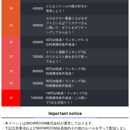
どんなジャンルの曲が好きか
34
450000
発表しよう！
カラオケで一番盛り上がるギ
フトといえば？リスナーさん
35
500000
に聞いて、ギフトをギフティ
ングしてもらおう！
60万pt達成！ランキング4～5
36
600000
位特典獲得条件達成！
イベント貢献ランキング1位
37
700000
のリクエスト曲を全力で歌っ
てみよう！
80万pt達成！ランキング3位
38
800000
特典獲得条件達成！
90万pt達成！ランキング2位
39
900000
特典獲得条件達成！
100万pt達成！ランキング1位
40
1000000
特典獲得条件達成！この勢い
で1位を目指そう！
Important notice
・本イベントはSHOWROOM株式会社が運営しております。

・下記注意事項およびSHOWROOM会員規約その他のルールを守って配信しまし