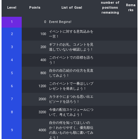
number of
Rema
Level
Points
List of Goal
positions
rks
remaining
1
0
Event Begins!
イベントに対する意気込みを
2
100
一言！
ギフトのお礼、コメントを見
3
200
逃していないか確認しよう！
このイベントでの目標を語ろ
4
400
う！
自分の自己紹介の仕方を見直
5
800
してみよう！
このイベントで一番ほしいプ
6
1200
レゼントを発表しよう！
カラオケにまつわる思い出エ
7
2000
ピソードを語ろう！
今後の配信スケジュールにつ
8
3200
いて、考えてみよう！
自分の何を知ってほしいの
か！わかりやすく、優先順位
9
4000
の高いものから順に書いてみ
よう！