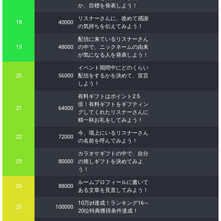
か、目標を発表しよう！
リスナーさんに、改めて感謝
18
40000
の気持ちを伝えてみよう！
配信に来ているリスナーさん
19
48000
の中で、ニックネームの由来
が気になる人を発表しよう！
イベント期間中にどのくらい
20
56000
配信をするかを決めて、宣言
しよう！
有料ギフトはポイント2.5
倍！有料ギフトをギフティン
21
64000
グしてくれたリスナーさんに
精一杯お礼をしてみよう！
今、壇上にいるリスナーさん
22
72000
の名前を呼んでみよう！
カラオケギフトの中で、自分
23
80000
の推しギフトを決めてみよ
う！
ルームプロフィールに書いて
24
88000
ある文章を見直してみよう！
10万pt達成！ランキング16～
25
100000
20位特典獲得条件達成！