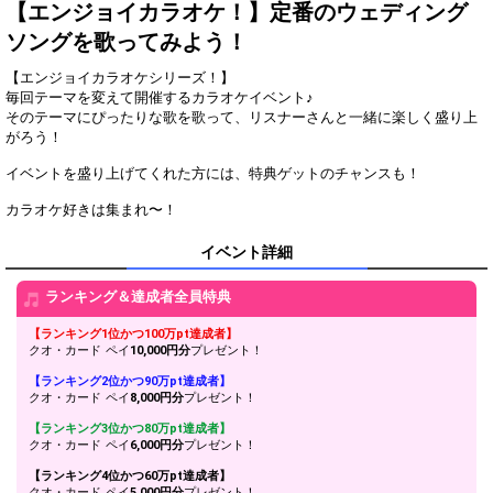
一言！
【エンジョイカラオケ！】定番のウェディング
ギフトのお礼、コメントを見
ソングを歌ってみよう！
3
200
逃していないか確認しよう！
【エンジョイカラオケシリーズ！】
このイベントでの目標を語ろ
4
400
う！
毎回テーマを変えて開催するカラオケイベント♪
そのテーマにぴったりな歌を歌って、リスナーさんと一緒に楽しく盛り上
自分の自己紹介の仕方を見直
5
800
がろう！
してみよう！
このイベントで一番ほしいプ
イベントを盛り上げてくれた方には、特典ゲットのチャンスも！
6
1200
レゼントを発表しよう！
カラオケにまつわる思い出エ
7
2000
ピソードを語ろう！
イベント詳細
今後の配信スケジュールにつ
8
3200
いて、考えてみよう！
ランキング＆達成者全員特典
自分の何を知ってほしいの
か！わかりやすく、優先順位
【ランキング1位かつ100万pt達成者】
9
4000
の高いものから順に書いてみ
クオ・カード ペイ
10,000円分
プレゼント！
よう！
【ランキング2位かつ90万pt達成者】
スペシャルギフトのお礼コー
クオ・カード ペイ
8,000円分
プレゼント！
10
6000
ルを見直してみよう！
【ランキング3位かつ80万pt達成者】
ビギナーバッジがついている
クオ・カード ペイ
6,000円分
プレゼント！
11
8800
リスナーさんに、質問してみ
よう！
【ランキング4位かつ60万pt達成者】
クオ・カード ペイ
5,000円分
プレゼント！