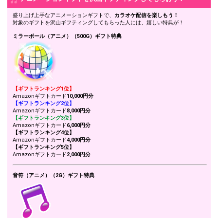
イベント期間中にどのくらい
盛り上げ上手なアニメーションギフトで、
カラオケ配信を楽しもう！
20
56000
配信をするかを決めて、宣言
対象のギフトを沢山ギフティングしてもらった人には、嬉しい特典が！
しよう！
ミラーボール（アニメ）（500G）ギフト特典
有料ギフトはポイント2.5倍！
有料ギフトをギフティングし
21
64000
てくれたリスナーさんに精一
杯お礼をしてみよう！
今、壇上にいるリスナーさん
22
72000
の名前を呼んでみよう！
【ギフトランキング1位】
カラオケギフトの中で、自分
Amazonギフトカード
10,000円分
【ギフトランキング2位】
23
80000
の推しギフトを決めてみよ
Amazonギフトカード
8,000円分
う！
【ギフトランキング3位】
ルームプロフィールに書いて
Amazonギフトカード
6,000円分
24
88000
ある文章を見直してみよう！
【ギフトランキング4位】
Amazonギフトカード
4,000円分
10万pt達成！ランキング16～
【ギフトランキング5位】
25
100000
20位特典獲得条件達成！
Amazonギフトカード
2,000円分
配信に来ているリスナーさん
の中で、自分が気になったア
音符（アニメ）（2G）ギフト特典
26
112000
バターを着ている人を発表し
よう！
20万pt達成！ランキング11～
27
200000
15位特典獲得条件達成！