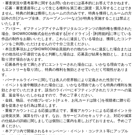
・審査状況や選考基準に関するお問い合わせには基本的にお答えできかねます。

・応募・審査通過等によって生じる権利を第三者に譲渡・質入等することはでき
ません。特典の対象は獲得したルームの方のみです。特典を獲得したルームの方
以外の方(グループ全体、グループメンバーなど)が特典を実施することは禁止と
いたします。

・アバター、ギフティングアイテム等デジタルコンテンツの制作権を獲得された
場合、SHOWROOM株式会社が作成する[ガイドライン]・[利用規約]に準じている
作品の制作をお願いいたします。これらに違反している場合は、獲得したコンテ
ンツをご利用いただけませんので十分ご注意ください。

・本注意事項およびSHOWROOM会員規約その他のルールに違反した場合または
その他当社が不適切であると判断した場合は、応募及び結果を無効とし、または
取り消す場合があります。

・応募条件を全て満たさずにエントリーされた場合には、いかなる理由であって
もエントリーを取り消し、特典の権利を無効とさせていただく可能性がありま
す。

・バーチャルライバーに関しては各人の世界観により定義された性別です。

・イベントを途中離脱された場合には、いかなる理由であっても特典の権利を無
効とさせていただきます。該当のライバーにギフティングされたリスナーへの返
還、返金等もいたしかねますので、予めご了承ください。

・金銭、物品、その他プレゼント(チェキ、お礼カードは除く)を視聴者に贈り応
援を促進させる行為は禁止します。

・重複アカウントによる応援は禁止です。重複アカウントによる応援ポイント分
は発覚次第、減算を行います。なお、当サービスのセキュリティ上、対応や減算
の仕組みの詳細に関しましては個別にご案内を差し上げておりません。予めご了
承ください。

・本アプリ内で開催されるキャンペーン・イベント・コンテスト等にアップル