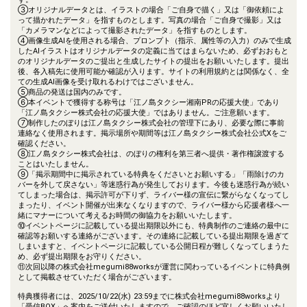
③オリジナルデータとは、イラストの場合「ご自身で描く」又は「御依頼によ
って描かれたデータ」を指すものとします。写真の場合「ご自身で撮影」又は
「カメラマンなどによって撮影されたデータ」を指すものとします。
④画像生成AIを使用される場合、プロンプト（指示、属性等の入力）のみで生成
したAIイラストはオリジナルデータの定義に当てはまらないため、必ずおおもと
のオリジナルデータのご提出と生成したサイトの提出をお願いいたします。提出
後、各入稿先に使用可能か確認が入ります。サイトの利用規約とは関係なく、全
ての生成AI画像を受け取れるわけではございません。
⑤商品の発送は国内のみです。
⑥本イベントで獲得する称号は「江ノ島タクシー湘南PRの応援大使」であり
「江ノ島タクシー株式会社の応援大使」ではありません。ご注意願います。
⑦制作したのぼりは江ノ島タクシー株式会社の管理下にあり、必要な際に事前
連絡なく使用されます。掲示場所や期間等は江ノ島タクシー株式会社公式Xをご
確認ください。
⑧江ノ島タクシー株式会社は、のぼりの権利を第三者へ提供・著作権譲渡する
ことはいたしません。
⑨「掲示期間中に掲示されている特典をくださいとお願いする」「雨除けのカ
バーを外して戻さない」等迷惑行為が発生しております。今後も迷惑行為が続い
てしまった場合は、掲示許可が下りず、ライバー様の宣伝に繋がらなくなってし
まったり、イベント開催が出来なくなりますので、ライバー様から応援者様へ一
緒にマナーについて考えるお時間の御協力をお願いいたします。
⑩イベントページに記載している提出期限以外にも、特典制作のご連絡の最中に
確認等お願いする連絡がございます。その連絡に記載している提出期限を過ぎて
しまいますと、イベントページに記載している公開日程が難しくなってしまうた
め、必ず提出期限をお守りください。
⑪次回以降の株式会社megumi88worksが運営に関わっているイベントに特典例
として掲載させていただく場合がございます。
特典獲得者には、2025/10/22(水) 23:59までに株式会社megumi88worksより
「受信BOX」へ案内をご送付いたしますので、ご確認のほど宜しくお願いいたし