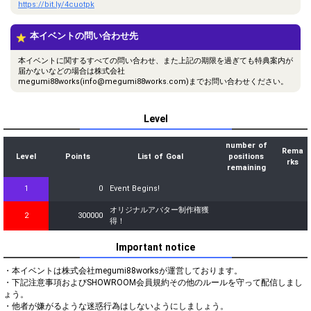
https://bit.ly/4cuotpk
本イベントの問い合わせ先
本イベントに関するすべての問い合わせ、また上記の期限を過ぎても特典案内が
届かないなどの場合は株式会社
megumi88works(info@megumi88works.com)までお問い合わせください。
Level
number of
Rema
Level
Points
List of Goal
positions
rks
remaining
1
0
Event Begins!
オリジナルアバター制作権獲
2
300000
得！
Important notice
・本イベントは株式会社megumi88worksが運営しております。

・下記注意事項およびSHOWROOM会員規約その他のルールを守って配信しまし
ょう。

・他者が嫌がるような迷惑行為はしないようにしましょう。
