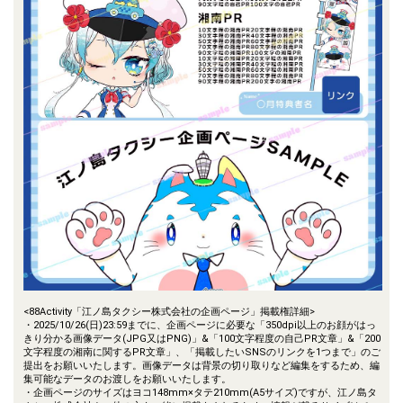
<88Activity「江ノ島タクシー株式会社の企画ページ」掲載権詳細>
・2025/10/26(日)23:59までに、企画ページに必要な「350dpi以上のお顔がはっ
きり分かる画像データ(JPG又はPNG)」&「100文字程度の自己PR文章」&「200
文字程度の湘南に関するPR文章」、「掲載したいSNSのリンクを1つまで」のご
提出をお願いいたします。画像データは背景の切り取りなど編集をするため、編
集可能なデータのお渡しをお願いいたします。
・企画ページのサイズはヨコ148mm×タテ210mm(A5サイズ)ですが、江ノ島タ