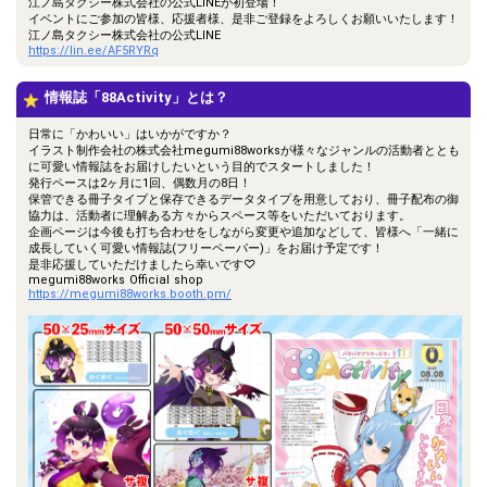
江ノ島タクシー株式会社の公式LINEが初登場！
イベントにご参加の皆様、応援者様、是非ご登録をよろしくお願いいたします！
江ノ島タクシー株式会社の公式LINE
https://lin.ee/AF5RYRq
情報誌「88Activity」とは？
日常に「かわいい」はいかがですか？
イラスト制作会社の株式会社megumi88worksが様々なジャンルの活動者ととも
に可愛い情報誌をお届けしたいという目的でスタートしました！
発行ペースは2ヶ月に1回、偶数月の8日！
保管できる冊子タイプと保存できるデータタイプを用意しており、冊子配布の御
協力は、活動者に理解ある方々からスペース等をいただいております。
企画ページは今後も打ち合わせをしながら変更や追加などして、皆様へ「一緒に
成長していく可愛い情報誌(フリーペーパー)」をお届け予定です！
是非応援していただけましたら幸いです♡
megumi88works Official shop
https://megumi88works.booth.pm/