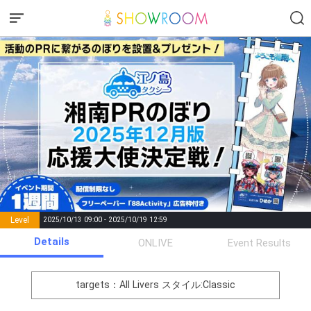
Level
2025/10/13 09:00 - 2025/10/19 12:59
number of
Details
ONLIVE
Event Results
Rema
Level
Points
List of Goal
positions
rks
remaining
1
0
Event Begins!
targets：All Livers
スタイル:Classic
オリジナルアバター制作権獲
2
300000