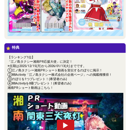
特典
【ランキング1位】
「江ノ島タクシー湘南PR応援大使」に決定！
※任期は2025/12/15(月)から2026/01/13(火)までです。
①江ノ島タクシー湘南PRショート動画を宣伝するのぼりに掲示！
②88Activity「江ノ島タクシー株式会社の企画ページ」への掲載権獲得！
③のぼりを1つプレゼント！(希望者のみ)
④88Activityを8冊プレゼント！(希望者のみ)
湘南PRショート動画はこちら！