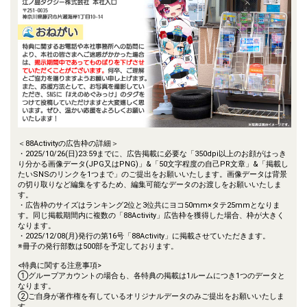
＜88Activityの広告枠の詳細＞
・2025/10/26(日)23:59までに、広告掲載に必要な「350dpi以上のお顔がはっき
り分かる画像データ(JPG又はPNG)」&「50文字程度の自己PR文章」&「掲載し
たいSNSのリンクを1つまで」のご提出をお願いいたします。画像データは背景
の切り取りなど編集をするため、編集可能なデータのお渡しをお願いいたしま
す。
・広告枠のサイズはランキング2位と3位共にヨコ50mm×タテ25mmとなりま
す。同じ掲載期間内に複数の「88Activity」広告枠を獲得した場合、枠が大きく
なります。
・2025/12/08(月)発行の第16号「88Activity」に掲載させていただきます。
※冊子の発行部数は500部を予定しております。
<特典に関する注意事項>
①グループアカウントの場合も、各特典の掲載は1ルームにつき1つのデータと
なります。
②ご自身が著作権を有しているオリジナルデータのみご提出をお願いいたしま
す。