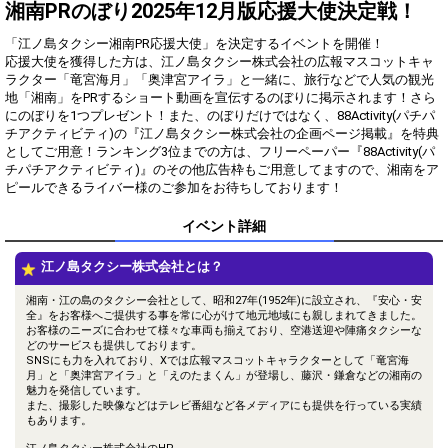
得！
湘南PRのぼり2025年12月版応援大使決定戦！
「江ノ島タクシー湘南PR応援大使」を決定するイベントを開催！
Gifting
Comments
応援大使を獲得した方は、江ノ島タクシー株式会社の広報マスコットキャ
ラクター「竜宮海月」「奥津宮アイラ」と一緒に、旅行などで人気の観光
Throw gifts to the stage and join
You can post comments. Please
地「湘南」をPRするショート動画を宣伝するのぼりに掲示されます！さら
the live performance.
refrain from posting comments
にのぼりを1つプレゼント！また、のぼりだけではなく、88Activity(パチパ
First, try throwing free Stars
that may offend performers or
チアクティビティ)の『江ノ島タクシー株式会社の企画ページ掲載』を特典
(once a day)! You can also charge
other users.
Show Gold to purchase gifts
としてご用意！ランキング3位までの方は、フリーペーパー『88Activity(パ
(available from 1 JPY)! When you
チパチアクティビティ)』のその他広告枠もご用意してますので、湘南をア
continue to send gifts to the
ピールできるライバー様のご参加をお待ちしております！
performer(s), the performer's
popularity ranking and your
イベント詳細
ranking go up.
To cheer on performers, you can
send them gifts.
江ノ島タクシー株式会社とは？
To send performers paid items,
you must use Show Gold.
湘南・江の島のタクシー会社として、昭和27年(1952年)に設立され、『安心・安
全』をお客様へご提供する事を常に心がけて地元地域にも親しまれてきました。
お客様のニーズに合わせて様々な車両も揃えており、空港送迎や陣痛タクシーな
どのサービスも提供しております。
SNSにも力を入れており、Xでは広報マスコットキャラクターとして「竜宮海
Close
月」と「奥津宮アイラ」と「えのたまくん」が登場し、藤沢・鎌倉などの湘南の
魅力を発信しています。
また、撮影した映像などはテレビ番組など各メディアにも提供を行っている実績
もあります。