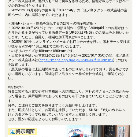
クシー株式会社や、他の方も一緒に掲載をされるため、情報が載るサイズはペー
ジの約3分の1となります。
・2025/12/08(月)発行の第16号「88Activity」の「江ノ島タクシー株式会社の企
画ページ」内に掲載させていただきます。
＜湘南PRショート動画を宣伝するのぼりへの掲示権詳細＞
・2025/10/26(日)23:59までに、のぼり制作に必要な「350dpi以上のお顔がはっ
きり分かる全身が写っている画像データ(JPG又はPNG)」のご提出をお願いいた
します。ただし、自撮り、極端な加工写真はNGとします。
・2025年10月中にオンラインやメールでお打ち合わせを行い、素材データ受け取
り後から2025年11月上旬までに制作いたします。
・のぼりのサイズは450mm×1500mmです。
・天候不良を除いた営業日の2025/12/15(月)から2026/01/13(火)の間、江ノ島タ
クシー株式会社本社(
https://maps.app.goo.gl/S9kCJs7fi8XCrmTn7
)にのぼり
を設置します。
・悪天候の場合は上記期間内であってものぼりがしまわれており、見る事ができ
ない場所もございます。詳細は江ノ島タクシー株式会社公式Xをご確認くださ
い。
※おねがい
特典に関するお電話や本社事務所への訪問により、本社の皆さまへご迷惑がかか
った場合は、掲示期間中であってものぼりを下げさせていただくことがございま
す。
何卒、ご理解とご協力を賜りますようお願い申し上げます。
また、応援方法として、お写真を撮影していただき、SNSに『#えのめぐみっ
け』のタグをつけて投稿していただけますと大変嬉しく思います。
ぜひ、温かい応援をよろしくお願いいたします！