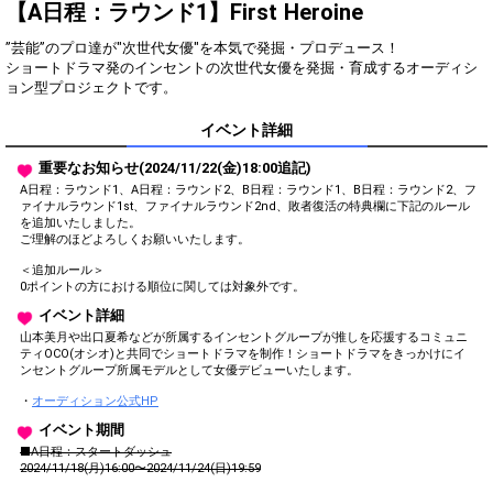
得！
【A日程：ラウンド1】First Heroine
”芸能”のプロ達が"次世代女優"を本気で発掘・プロデュース！
Gifting
Comments
ショートドラマ発のインセントの次世代女優を発掘・育成するオーディシ
ョン型プロジェクトです。
Throw gifts to the stage and join
You can post comments. Please
the live performance.
refrain from posting comments
イベント詳細
First, try throwing free Stars
that may offend performers or
(once a day)! You can also charge
other users.
Show Gold to purchase gifts
重要なお知らせ(2024/11/22(金)18:00追記)
(available from 1 JPY)! When you
A日程：ラウンド1、A日程：ラウンド2、B日程：ラウンド1、B日程：ラウンド2、フ
continue to send gifts to the
ァイナルラウンド1st、ファイナルラウンド2nd、敗者復活の特典欄に下記のルール
performer(s), the performer's
を追加いたしました。
popularity ranking and your
ご理解のほどよろしくお願いいたします。
ranking go up.
To cheer on performers, you can
＜追加ルール＞
0ポイントの方における順位に関しては対象外です。
send them gifts.
To send performers paid items,
イベント詳細
you must use Show Gold.
山本美月や出口夏希などが所属するインセントグループが推しを応援するコミュニ
ティOCO(オシオ)と共同でショートドラマを制作！ショートドラマをきっかけにイ
ンセントグループ所属モデルとして女優デビューいたします。
・
オーディション公式HP
Close
イベント期間
■A日程：スタートダッシュ
2024/11/18(月)16:00〜2024/11/24(日)19:59