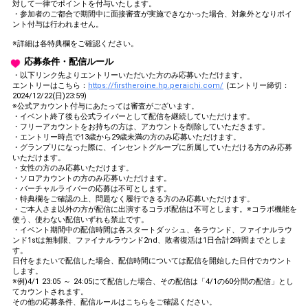
対して一律でポイントを付与いたします。
・参加者のご都合で期間中に面接審査が実施できなかった場合、対象外となりポイ
ント付与は行われません。
※詳細は各特典欄をご確認ください。
応募条件・配信ルール
・以下リンク先よりエントリーいただいた方のみ応募いただけます。
エントリーはこちら：
https://firstheroine.hp.peraichi.com/
(エントリー締切：
2024/12/22(日)23:59)
※公式アカウント付与にあたっては審査がございます。
・イベント終了後も公式ライバーとして配信を継続していただけます。
・フリーアカウントをお持ちの方は、アカウントを削除していただきます。
・エントリー時点で13歳から29歳未満の方のみ応募いただけます。
・グランプリになった際に、インセントグループに所属していただける方のみ応募
いただけます。
・女性の方のみ応募いただけます。
・ソロアカウントの方のみ応募いただけます。
・バーチャルライバーの応募は不可とします。
・特典欄をご確認の上、問題なく履行できる方のみ応募いただけます。
・ご本人さま以外の方が配信に出演するコラボ配信は不可とします。※コラボ機能を
使う、使わない配信いずれも禁止です。
・イベント期間中の配信時間は各スタートダッシュ、各ラウンド、ファイナルラウ
ンド1stは無制限、ファイナルラウンド2nd、敗者復活は1日合計2時間までとしま
す。
日付をまたいで配信した場合、配信時間については配信を開始した日付でカウント
します。
※例)4/1 23:05 ～ 24:05にて配信した場合、その配信は「4/1の60分間の配信」とし
てカウントされます。
その他の応募条件、配信ルールはこちらをご確認ください。