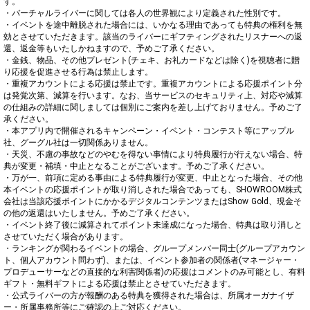
す。

・バーチャルライバーに関しては各人の世界観により定義された性別です。

・イベントを途中離脱された場合には、いかなる理由であっても特典の権利を無
効とさせていただきます。該当のライバーにギフティングされたリスナーへの返
還、返金等もいたしかねますので、予めご了承ください。

・金銭、物品、その他プレゼント(チェキ、お礼カードなどは除く)を視聴者に贈
り応援を促進させる行為は禁止します。

・重複アカウントによる応援は禁止です。重複アカウントによる応援ポイント分
は発覚次第、減算を行います。なお、当サービスのセキュリティ上、対応や減算
の仕組みの詳細に関しましては個別にご案内を差し上げておりません。予めご了
承ください。

・本アプリ内で開催されるキャンペーン・イベント・コンテスト等にアップル
社、グーグル社は一切関係ありません。

・天災、不慮の事故などのやむを得ない事情により特典履行が行えない場合、特
典が変更・補填・中止となることがございます。予めご了承ください。

・万が一、前項に定める事由による特典履行が変更、中止となった場合、その他
本イベントの応援ポイントが取り消しされた場合であっても、SHOWROOM株式
会社は当該応援ポイントにかかるデジタルコンテンツまたはShow Gold、現金そ
の他の返還はいたしません。予めご了承ください。

・イベント終了後に減算されてポイント未達成になった場合、特典は取り消しと
させていただく場合があります。

・ランキングが関わるイベントの場合、グループメンバー同士(グループアカウン
ト、個人アカウント問わず)、または、イベント参加者の関係者(マネージャー・
プロデューサーなどの直接的な利害関係者)の応援はコメントのみ可能とし、有料
ギフト・無料ギフトによる応援は禁止とさせていただきます。

・公式ライバーの方が報酬のある特典を獲得された場合は、所属オーガナイザ