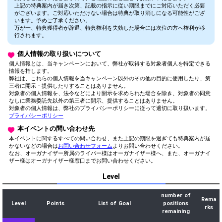
上記の特典案内が届き次第、記載の指示に従い期限までにご対応いただく必要
がございます。ご対応いただけない場合は特典が取り消しになる可能性がござ
います。予めご了承ください。
万が一、特典獲得者が辞退、特典権利を失効した場合には次位の方へ権利が移
行されます。
個人情報の取り扱いについて
個人情報とは、当キャンペーンにおいて、弊社が取得する対象者個人を特定できる
情報を指します。
弊社は、これらの個人情報を当キャンペーン以外のその他の目的に使用したり、第
三者に開示・提供したりすることはありません。
対象者の個人情報を、法令などにより開示を求められた場合を除き、対象者の同意
なしに業務委託先以外の第三者に開示、提供することはありません。
対象者の個人情報は、弊社のプライバシーポリシーに従って適切に取り扱います。
プライバシーポリシー
本イベントの問い合わせ先
本イベントに関するすべての問い合わせ、また上記の期限を過ぎても特典案内が届
かないなどの場合は
お問い合わせフォーム
よりお問い合わせください。
なお、オーガナイザー所属のライバー様はオーガナイザー様へ、また、オーガナイ
ザー様はオーガナイザー様窓口までお問い合わせください。
Level
number of
Rema
Level
Points
List of Goal
positions
rks
remaining