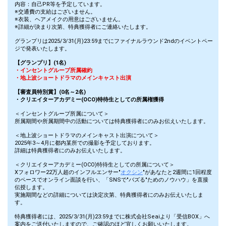
内容：自己PR等を予定しています。
※交通費の支給はございません。
※衣装、ヘアメイクの用意はございません。
※詳細が決まり次第、特典獲得者にご連絡いたします。
グランプリは2025/3/31(月)23:59までにファイナルラウンド2ndのイベントペー
ジで発表いたします。
【グランプリ】(1名)
・インセントグループ所属確約
・地上波ショートドラマのメインキャスト出演
【審査員特別賞】(0名～2名)
・クリエイターアカデミー(OCO)特待生としての所属権獲得
＜インセントグループ所属について＞
所属期間や所属期間中の活動については特典獲得者にのみお伝えいたします。
＜地上波ショートドラマのメインキャスト出演について＞
2025年3～4月に都内某所での撮影を予定しております。
詳細は特典獲得者にのみお伝えいたします。
＜クリエイターアカデミー(OCO)特待生としての所属について＞
Xフォロワー22万人超のインフルエンサー"
オクシン
"があなたと2週間に1回程度
のペースでオンライン面談を行い、「SNSで"バズる"ためのノウハウ」を直接
伝授します。
実施期間などの詳細については決定次第、特典獲得者にのみお伝えいたしま
す。
特典獲得者には、2025/3/31(月)23:59までに株式会社Seaiより「受信BOX」へ
案内をご送付いたしますので、ご確認のほど宜しくお願いいたします。