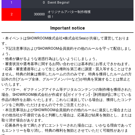
1
0
Event Begins!
オリジナルアバター制作権獲
2
300000
得！
Important notice
・本イベントはSHOWROOM株式会社×株式会社Seaiが共催して運営しておりま
す。

・下記注意事項およびSHOWROOM会員規約その他のルールを守って配信しまし
ょう。

・他者が嫌がるような迷惑行為はしないようにしましょう。

・審査状況や選考基準に関するお問い合わせには基本的にお答えできかねます。

・応募・審査通過等によって生じる権利を第三者に譲渡・質入等することはでき
ません。特典の対象は獲得したルームの方のみです。特典を獲得したルームの方
以外の方(グループ全体、グループメンバーなど)が特典を実施することは禁止と
いたします。

・アバター、ギフティングアイテム等デジタルコンテンツの制作権を獲得された
場合、SHOWROOM株式会社が作成する[ガイドライン]・[利用規約]に準じている
作品の制作をお願いいたします。これらに違反している場合は、獲得したコンテ
ンツをご利用いただけませんので十分ご注意ください。

・本注意事項およびSHOWROOM会員規約その他のルールに違反した場合または
その他当社が不適切であると判断した場合は、応募及び結果を無効とし、または
取り消す場合があります。

・応募条件を全て満たさずにエントリーされた場合には、いかなる理由であって
もエントリーを取り消し、特典の権利を無効とさせていただく可能性がありま