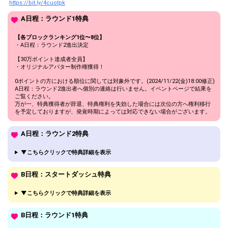
https://bit.ly/4cuotpk
A日程：ラウンド1特典
【各ブロックランキング1位〜8位】
・A日程：ラウンド2進出決定
【30万ポイント達成者全員】
・オリジナルアバター制作権獲得！
0ポイントの方における順位に関しては対象外です。(2024/11/22(金)18:00修正)
A日程：ラウンド2進出者へ個別の連絡は行いません。イベントページで結果を
ご覧ください。
万が一、特典獲得者が辞退、特典権利を失効した場合には次位の方へ権利移行
を予定しておりますが、発覚時期によっては対応できない場合がございます。
A日程：ラウンド2特典
▼こちらクリックで特典詳細を表示
B日程：スタートダッシュ特典
▼こちらクリックで特典詳細を表示
B日程：ラウンド1特典