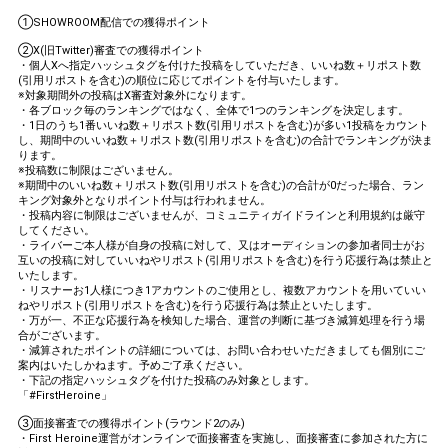
①SHOWROOM配信での獲得ポイント
②X(旧Twitter)審査での獲得ポイント
・個人Xへ指定ハッシュタグを付けた投稿をしていただき、いいね数＋リポスト数
(引用リポストを含む)の順位に応じてポイントを付与いたします。
※対象期間外の投稿はX審査対象外になります。
・各ブロック毎のランキングではなく、全体で1つのランキングを決定します。
・1日のうち1番いいね数＋リポスト数(引用リポストを含む)が多い1投稿をカウント
し、期間中のいいね数＋リポスト数(引用リポストを含む)の合計でランキングが決ま
ります。
※投稿数に制限はございません。
※期間中のいいね数＋リポスト数(引用リポストを含む)の合計が0だった場合、ラン
キング対象外となりポイント付与は行われません。
・投稿内容に制限はございませんが、コミュニティガイドラインと利用規約は厳守
してください。
・ライバーご本人様が自身の投稿に対して、又はオーディションの参加者同士がお
互いの投稿に対していいねやリポスト(引用リポストを含む)を行う応援行為は禁止と
いたします。
・リスナーお1人様につき1アカウントのご使用とし、複数アカウントを用いていい
ねやリポスト(引用リポストを含む)を行う応援行為は禁止といたします。
・万が一、不正な応援行為を検知した場合、運営の判断に基づき減算処理を行う場
合がございます。
・減算されたポイントの詳細については、お問い合わせいただきましても個別にご
案内はいたしかねます。予めご了承ください。
・下記の指定ハッシュタグを付けた投稿のみ対象とします。
「#FirstHeroine」
③面接審査での獲得ポイント(ラウンド2のみ)
・First Heroine運営がオンラインで面接審査を実施し、面接審査に参加された方に