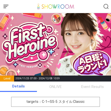
Level
2024/11/25 07:00 - 2024/12/08 10:59
number of
Details
ONLIVE
Event Results
Rema
Level
Points
List of Goal
positions
rks
remaining
1
0
Event Begins!
targets：C-1~SS-5
スタイル:Classic
オリジナルアバター制作権獲
2
300000