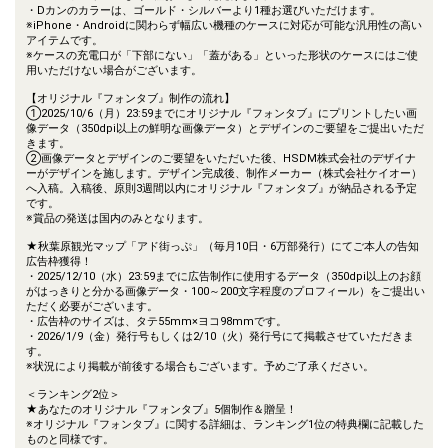
・Dカンのカラーは、ゴールド・シルバーより1種お選びいただけます。
※iPhone・Androidに関わらず幅広い機種のケースに対応が可能な汎用性の高い
アイテムです。
※ケースの充電口が「下部にない」「蓋がある」といった形状のケースにはご使
用いただけない場合がございます。
【オリジナル『フォンタブ』制作の流れ】
①2025/10/6（月）23:59までにオリジナル『フォンタブ』にプリントしたい画
像データ（350dpi以上の鮮明な画像データ）とデザインのご要望をご提出いただ
きます。
②画像データとデザインのご要望をいただいた後、HSDM株式会社のデザイナ
ーがデザインを施します。デザイン完成後、制作メーカー（株式会社ケイオー）
へ入稿。入稿後、原則3週間以内にオリジナル『フォンタブ』が納品される予定
です。
※賞品の発送は国内のみとなります。
★秋葉原観光マップ「アド街っぷ」（毎月10日・6万部発行）にてご本人の告知
広告枠獲得！
・2025/12/10（水）23:59までに広告制作に使用するデータ（350dpi以上のお顔
がはっきりと分かる画像データ・100～200文字程度のプロフィール）をご提出い
ただく必要がございます。
・広告枠のサイズは、タテ55mm×ヨコ98mmです。
・2026/1/9（金）発行号もしくは2/10（火）発行号にて掲載させていただきま
す。
※状況により掲載が前後する場合もございます。予めご了承ください。
＜ランキング2位＞
★あなたのオリジナル『フォンタブ』5個制作＆贈呈！
※オリジナル『フォンタブ』に関する詳細は、ランキング1位の特典欄に記載した
ものと同様です。