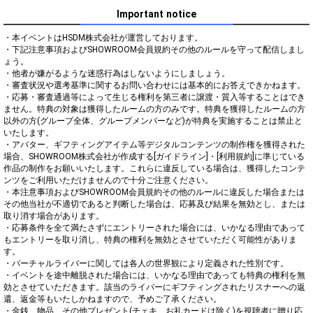
Important notice
・本イベントはHSDM株式会社が運営しております。

・下記注意事項およびSHOWROOM会員規約その他のルールを守って配信しまし
ょう。

・他者が嫌がるような迷惑行為はしないようにしましょう。

・審査状況や選考基準に関するお問い合わせには基本的にお答えできかねます。

・応募・審査通過等によって生じる権利を第三者に譲渡・質入等することはでき
ません。特典の対象は獲得したルームの方のみです。特典を獲得したルームの方
以外の方(グループ全体、グループメンバーなど)が特典を実施することは禁止と
いたします。

・アバター、ギフティングアイテム等デジタルコンテンツの制作権を獲得された
場合、SHOWROOM株式会社が作成する[ガイドライン]・[利用規約]に準じている
作品の制作をお願いいたします。これらに違反している場合は、獲得したコンテ
ンツをご利用いただけませんので十分ご注意ください。

・本注意事項およびSHOWROOM会員規約その他のルールに違反した場合または
その他当社が不適切であると判断した場合は、応募及び結果を無効とし、または
取り消す場合があります。

・応募条件を全て満たさずにエントリーされた場合には、いかなる理由であって
もエントリーを取り消し、特典の権利を無効とさせていただく可能性がありま
す。

・バーチャルライバーに関しては各人の世界観により定義された性別です。

・イベントを途中離脱された場合には、いかなる理由であっても特典の権利を無
効とさせていただきます。該当のライバーにギフティングされたリスナーへの返
還、返金等もいたしかねますので、予めご了承ください。

・金銭、物品、その他プレゼント(チェキ、お礼カードは除く)を視聴者に贈り応