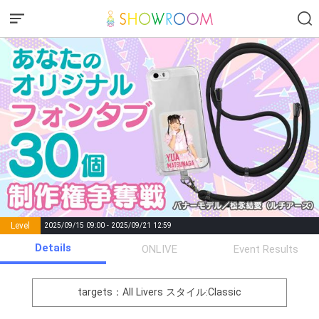
Level
2025/09/15 09:00 - 2025/09/21 12:59
number of
Details
ONLIVE
Event Results
Rema
Level
Points
List of Goal
positions
rks
remaining
1
0
Event Begins!
targets：All Livers
スタイル:Classic
オリジナルアバター制作権獲
2
300000