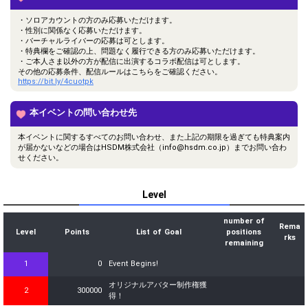
・ソロアカウントの方のみ応募いただけます。
・性別に関係なく応募いただけます。
・バーチャルライバーの応募は可とします。
・特典欄をご確認の上、問題なく履行できる方のみ応募いただけます。
・ご本人さま以外の方が配信に出演するコラボ配信は可とします。
その他の応募条件、配信ルールはこちらをご確認ください。
https://bit.ly/4cuotpk
本イベントの問い合わせ先
本イベントに関するすべてのお問い合わせ、また上記の期限を過ぎても特典案内
が届かないなどの場合はHSDM株式会社（info@hsdm.co.jp）までお問い合わ
せください。
Level
number of
Rema
Level
Points
List of Goal
positions
rks
remaining
1
0
Event Begins!
オリジナルアバター制作権獲
2
300000
得！