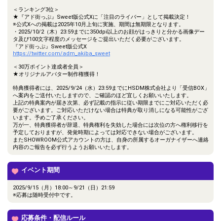
＜ランキング3位＞
★『アド街っぷ』Sweet版公式Xに「注目のライバー」として掲載決定！
※公式Xへの掲載は2025年10月上旬に実施、期間は無期限となります。
・2025/10/2（木）23:59までに350dpi以上のお顔がはっきりと分かる画像デー
タ及び100文字程度のメッセージをご提出いただく必要がございます。
『アド街っぷ』Sweet版公式X
https://twitter.com/adm_akiba_sweet
＜30万ポイント達成者全員＞
★オリジナルアバター制作権獲得！
特典獲得者には、2025/9/24（水）23:59までにHSDM株式会社より「受信BOX」
へ案内をご送付いたしますので、ご確認のほど宜しくお願いいたします。
上記の特典案内が届き次第、必ず記載の指示に従い期限までにご対応いただく必
要がございます。ご対応いただけない場合は特典が取り消しになる可能性がござ
います。予めご了承ください。
万が一、特典獲得者が辞退、特典権利を失効した場合には次位の方へ権利移行を
予定しておりますが、発覚時期によっては対応できない場合がございます。
またSHOWROOM公式アカウントの方は、自身の所属するオーガナイザーへ連絡
内容のご報告を必ず行うようお願いいたします。
イベント期間
2025/9/15（月）18:00～9/21（日）21:59
※応募は随時受付中です。
応募条件・配信ルール