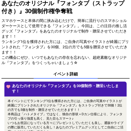
得！
あなたのオリジナル『フォンタブ（ストラップ
付き）』30個制作権争奪戦
Gifting
Comments
スマホケースと本体の間に挟み込むだけで、簡単に流行りのスマホショル
Throw gifts to the stage and join
You can post comments. Please
ダーケースとして使用できる『フォンタブ』。今回は、この注目の推し活
the live performance.
refrain from posting comments
グッズ『フォンタブ』をあなたのオリジナルで制作・贈呈させていただき
First, try throwing free Stars
that may offend performers or
ます！！
(once a day)! You can also charge
other users.
ランキング1位を獲得された方には、ご自身の写真やイラストが綺麗にプリ
Show Gold to purchase gifts
ントされた『フォンタブ』を30個、2位の方でも5個を贈呈させていただき
(available from 1 JPY)! When you
ます！！
continue to send gifts to the
この機会にぜひ、いつでもあなたの存在を忘れない、超絶素敵なオリジナ
performer(s), the performer's
popularity ranking and your
ル『フォンタブ』をつくっちゃいましょう☆
ranking go up.
To cheer on performers, you can
イベント詳細
send them gifts.
To send performers paid items,
あなたのオリジナル『フォンタブ』を30個制作・贈呈いたしま
you must use Show Gold.
す！
本イベントにてランキング1位を獲得された方には、ご自身の写真やイラストが
綺麗にプリントされたオリジナル『フォンタブ』をストラップ付きで30個！2位
Close
の方でも5個を制作・贈呈させていただきます！！
本商品は「ハトメタイプ」ではなく、独自の形状＋Dカン仕様により、フォンタ
ブの引っ張り強度も高く、見た目もスマート♪
いつもお世話になっている方々にプレゼントしていただくも良し、通販やライブ
の際に販売していただくも良し！あなたのプレミアムグッズとしてご自由にご活