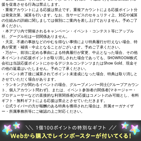
援を促進させる行為は禁止します。

・重複アカウントによる応援は禁止です。重複アカウントによる応援ポイント分
は発覚次第、減算を行います。なお、当サービスのセキュリティ上、対応や減算
の仕組みの詳細に関しましては個別にご案内を差し上げておりません。予めご了
承ください。

・本アプリ内で開催されるキャンペーン・イベント・コンテスト等にアップル
社、グーグル社は一切関係ありません。

・天災、不慮の事故などのやむを得ない事情により特典履行が行えない場合、特
典が変更・補填・中止となることがございます。予めご了承ください。

・万が一、前項に定める事由による特典履行が変更、中止となった場合、その他
本イベントの応援ポイントが取り消しされた場合であっても、SHOWROOM株式
会社は当該応援ポイントにかかるデジタルコンテンツまたはShow Gold、現金そ
の他の返還はいたしません。予めご了承ください。

・イベント終了後に減算されてポイント未達成になった場合、特典は取り消しと
させていただく場合があります。

・ランキングが関わるイベントの場合、グループメンバー同士(グループアカウン
ト、個人アカウント問わず)、または、イベント参加者の関係者(マネージャー・
プロデューサーなどの直接的な利害関係者)の応援はコメントのみ可能とし、有料
ギフト・無料ギフトによる応援は禁止とさせていただきます。

・公式ライバーの方が報酬のある特典を獲得された場合は、所属オーガナイザ