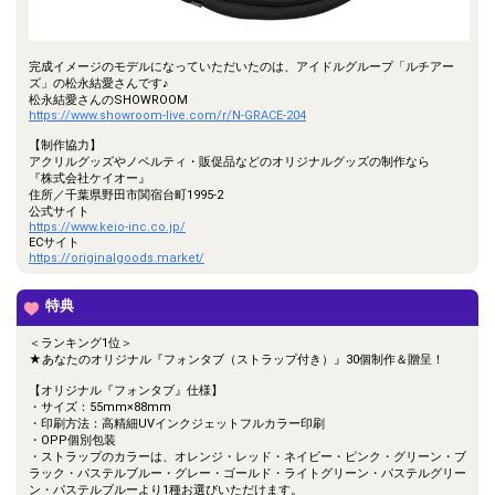
完成イメージのモデルになっていただいたのは、アイドルグループ「ルチアー
ズ」の松永結愛さんです♪
松永結愛さんのSHOWROOM
https://www.showroom-live.com/r/N-GRACE-204
【制作協力】
アクリルグッズやノベルティ・販促品などのオリジナルグッズの制作なら
『株式会社ケイオー』
住所／千葉県野田市関宿台町1995-2
公式サイト
https://www.keio-inc.co.jp/
ECサイト
https://originalgoods.market/
特典
＜ランキング1位＞
★あなたのオリジナル『フォンタブ（ストラップ付き）』30個制作＆贈呈！
【オリジナル『フォンタブ』仕様】
・サイズ：55mm×88mm
・印刷方法：高精細UVインクジェットフルカラー印刷
・OPP個別包装
・ストラップのカラーは、オレンジ・レッド・ネイビー・ピンク・グリーン・ブ
ラック・パステルブルー・グレー・ゴールド・ライトグリーン・パステルグリー
ン・パステルブルーより1種お選びいただけます。