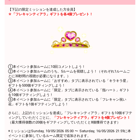
58
56000
よう！
【下記の限定ミッションを達成した方全員】
自分の趣味や特技を話してみ
59
57000
☆「フレキャンティアラ」ギフトを各4個プレゼント！
よう！
自分の趣味や特技を話してみ
60
58000
よう！
自分の趣味や特技を話してみ
61
59000
よう！
62
60000
6万pt達成おめでとう！
ファンマークも考えてみ
63
61000
る！？
①本イベント参加ルームに10回コメントしよう！
②本イベント参加ルームのうち、5ルームを視聴しよう！（それぞれ1ルームご
ファンマークも考えてみ
とに30秒間の視聴が必要になります。）
64
62000
る！？
③本イベント参加ルームに「おすすめ」タブに表示されている「キラキラ星」
ギフトを500個ギフティングしよう！
ファンマークも考えてみ
65
63000
④本イベント参加ルームに「限定」タブに表示されている「指ハート」ギフト
る！？
を10個ギフティングしよう！
⑤本イベント参加ルームに「限定」タブに表示されている「フレキャン祝い
ファンマークも考えてみ
66
64000
花」ギフトを1個ギフティングしよう！
る！？
さらに、上記のミッションを達成し「フレキャンティアラ」ギフトを10個ギフテ
ファンマークも考えてみ
67
65000
ィングしていただくごとに、
「フレキャンティアラ」ギフトを4個プレゼント！
る！？
（最大獲得個数の20個をギフティングしていただくと8個獲得できます）
ファンマークも考えてみ
68
66000
※ミッションはSunday, 10/05/2026 05:00 〜 Saturday, 16/05/2026 21:59に本
る！？
イベントに参加しているルーム限定で追加されます。