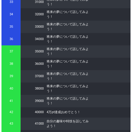
33
31000
う！
115
230000
どんどん花火をあげよう！
将来の夢について話してみよ
34
32000
う！
116
240000
どんどん花火をあげよう！
将来の夢について話してみよ
35
33000
117
250000
どんどん花火をあげよう！
う！
将来の夢について話してみよ
118
260000
どんどん花火をあげよう！
36
34000
う！
119
270000
どんどん花火をあげよう！
将来の夢について話してみよ
37
35000
う！
120
280000
どんどん花火をあげよう！
将来の夢について話してみよ
38
36000
う！
121
290000
30万ptまでもう少し！
将来の夢について話してみよ
39
37000
30万pt達成おめでとう！オリ
う！
122
300000
ジナルアバター制作権獲得！
将来の夢について話してみよ
40
38000
う！
Gifting
Comments
将来の夢について話してみよ
41
39000
う！
Throw gifts to the stage and join
You can post comments. Please
42
40000
4万pt達成おめでとう！
the live performance.
refrain from posting comments
First, try throwing free Stars
that may offend performers or
自分の趣味や特技を話してみ
(once a day)! You can also charge
other users.
43
41000
よう！
Show Gold to purchase gifts
(available from 1 JPY)! When you