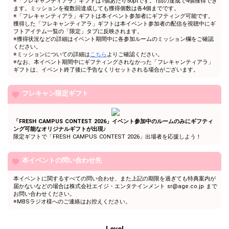
ファンマークも考えてみ
※「フレキャンティアラ」ギフトは1個あたり50ptです。1回の達成で4個獲得でき
69
67000
る！？
ます。ミッションを複数回達成しても獲得個数は各4個までです。
※「フレキャンティアラ」ギフトは本イベント参加者にギフティング可能です。
ファンマークも考えてみ
獲得した「フレキャンティアラ」ギフトは本イベント参加者の配信を視聴中にギ
70
68000
る！？
フトアイテム一覧の「限定」タブに反映されます。
※獲得状況などの詳細はイベント期間中に各参加ルームのミッション欄をご確認
ファンマークも考えてみ
ください。
71
69000
る！？
※ミッションについての詳細は
こちら
よりご確認ください。
※なお、本イベント期間中にギフティングされなかった「フレキャンティアラ」
72
70000
7万pt達成おめでとう！
ギフトは、イベント終了後に予告なくリセットされる場合がございます。
自由に配信を楽しんでみよ
73
71000
う！
フレキャン限定ギフト
自由に配信を楽しんでみよ
74
72000
う！
「FRESH CAMPUS CONTEST 2026」イベント参加中のルームのみにギフティ
自由に配信を楽しんでみよ
ング可能なオリジナルギフトが出現♪
75
73000
う！
限定ギフトで「FRESH CAMPUS CONTEST 2026」出場者を応援しよう！
自由に配信を楽しんでみよ
76
74000
う！
本イベントの問い合わせ先
自由に配信を楽しんでみよ
77
75000
う！
本イベントに関するすべての問い合わせ、また上記の期限を過ぎても特典案内が
届かないなどの場合は株式会社エイジ・エンタテインメント sr@age.co.jp まで
自由に配信を楽しんでみよ
78
76000
お問い合わせください。
う！
※MBSラジオ様へのご連絡はお控えください。
自由に配信を楽しんでみよ
79
77000
う！