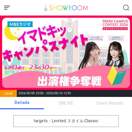
Level
2026/05/09 20:00 - 2026/05/16 12:59
number of
Details
ONLIVE
Event Results
Rema
Level
Points
List of Goal
positions
rks
remaining
1
0
Event Begins!
targets：Limited
スタイル:Classic
2
500
自己紹介をしてみよう！！