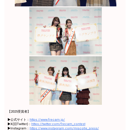
将来の夢について話してみよ
37
35000
う！
将来の夢について話してみよ
38
36000
う！
将来の夢について話してみよ
39
37000
う！
将来の夢について話してみよ
40
38000
う！
将来の夢について話してみよ
41
39000
う！
42
40000
4万pt達成おめでとう！
自分の趣味や特技を話してみ
43
41000
よう！
自分の趣味や特技を話してみ
44
42000
よう！
自分の趣味や特技を話してみ
45
43000
よう！
【2025受賞者】
自分の趣味や特技を話してみ
46
44000
よう！
▶︎公式サイト：
https://www.frecam.jp/
▶︎X(旧Twitter)：
https://twitter.com/frecam_contest
自分の趣味や特技を話してみ
47
45000
▶︎Instagram：
https://www.instagram.com/miscolle_press/