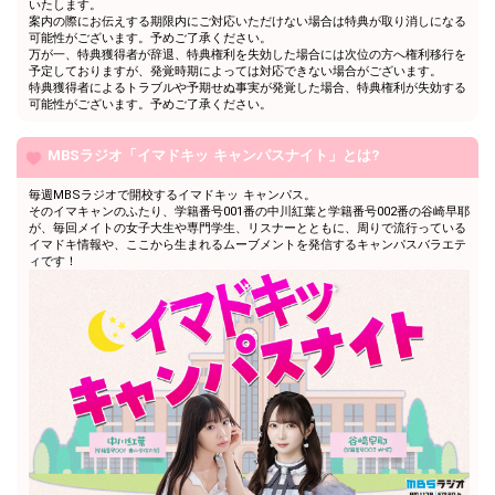
いたします。
コンテストの意気込みや夢を
15
13000
案内の際にお伝えする期限内にご対応いただけない場合は特典が取り消しになる
話してみよう！
可能性がございます。予めご了承ください。
万が一、特典獲得者が辞退、特典権利を失効した場合には次位の方へ権利移行を
コンテストの意気込みや夢を
16
14000
予定しておりますが、発覚時期によっては対応できない場合がございます。
話してみよう！
特典獲得者によるトラブルや予期せぬ事実が発覚した場合、特典権利が失効する
コンテストの意気込みや夢を
可能性がございます。予めご了承ください。
17
15000
話してみよう！
コンテストの意気込みや夢を
MBSラジオ「イマドキッ キャンパスナイト」とは?
18
16000
話してみよう！
コンテストの意気込みや夢を
毎週MBSラジオで開校するイマドキッ キャンパス。
19
17000
そのイマキャンのふたり、学籍番号001番の中川紅葉と学籍番号002番の谷崎早耶
話してみよう！
が、毎回メイトの女子大生や専門学生、リスナーとともに、周りで流行っている
コンテストの意気込みや夢を
イマドキ情報や、ここから生まれるムーブメントを発信するキャンパスバラエテ
20
18000
話してみよう！
ィです！
コンテストの意気込みや夢を
21
19000
話してみよう！
22
20000
2万pt達成おめでとう！
配信には慣れてきた？コメン
23
21000
トを広げてみよう！
配信には慣れてきた？コメン
24
22000
トを広げてみよう！
配信には慣れてきた？コメン
25
23000
トを広げてみよう！