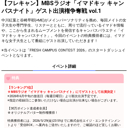
【フレキャン】MBSラジオ「イマドキッ キャン
3
1000
自己紹介をしてみよう！！
パスナイト」ゲスト出演権争奪戦 vol.1
4
2000
自己紹介をしてみよう！！
中川紅葉と谷崎早耶(≠ME)がメインパーソナリティを務め、毎回メイトの女
子大生や専門学生、リスナーとともに、周りで流行っているイマドキ情報
5
3000
自己紹介をしてみよう！！
や、ここから生まれるムーブメントを発信するキャンパスバラエティ「イ
マドキッ キャンパスナイト」。今回のイベントの特典獲得者には、イマド
6
4000
自己紹介をしてみよう！！
キな女子大生として番組にゲスト出演していただきます！
7
5000
自己紹介をしてみよう！！
※当イベントは「FRESH CAMPUS CONTEST 2026」のスタートダッシュイ
ベントとなります。
8
6000
自己紹介をしてみよう！！
イベント詳細
9
7000
自己紹介をしてみよう！！
10
8000
自己紹介をしてみよう！！
特典
11
9000
自己紹介をしてみよう！！
【ランキング1位】
☆MBSラジオ「イマドキッ キャンパスナイト」にてゲストとして出演決定！
※2026年6月中旬の放送日（毎週日曜日）より順次出演予定です。
12
10000
1万pt達成おめでとう！
※指定の収録日にご参加いただけない場合は出演が出来ない場合がございます。
コンテストの意気込みや夢を
【30万ポイント達成者全員】
13
11000
話してみよう！
☆オリジナルアバター制作権獲得！
コンテストの意気込みや夢を
14
12000
特典獲得者には、2026/5/29(金)23:59までに株式会社エイジ・エンタテインメン
話してみよう！
トより「受信BOX」へ案内をご送付いたしますので、ご確認のほど宜しくお願い