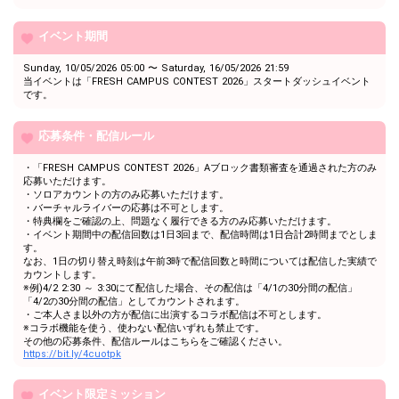
よう！
自分の趣味や特技を話してみ
48
46000
イベント期間
よう！
自分の趣味や特技を話してみ
Sunday, 10/05/2026 05:00 〜 Saturday, 16/05/2026 21:59
49
47000
よう！
当イベントは「FRESH CAMPUS CONTEST 2026」スタートダッシュイベント
です。
自分の趣味や特技を話してみ
50
48000
よう！
応募条件・配信ルール
自分の趣味や特技を話してみ
51
49000
よう！
・「FRESH CAMPUS CONTEST 2026」Aブロック書類審査を通過された方のみ
52
50000
5万pt達成おめでとう！
応募いただけます。
・ソロアカウントの方のみ応募いただけます。
自分の趣味や特技を話してみ
・バーチャルライバーの応募は不可とします。
53
51000
よう！
・特典欄をご確認の上、問題なく履行できる方のみ応募いただけます。
・イベント期間中の配信回数は1日3回まで、配信時間は1日合計2時間までとしま
自分の趣味や特技を話してみ
す。
54
52000
よう！
なお、1日の切り替え時刻は午前3時で配信回数と時間については配信した実績で
カウントします。
自分の趣味や特技を話してみ
55
53000
※例)4/2 2:30 ～ 3:30にて配信した場合、その配信は「4/1の30分間の配信」
よう！
「4/2の30分間の配信」としてカウントされます。
・ご本人さま以外の方が配信に出演するコラボ配信は不可とします。
自分の趣味や特技を話してみ
56
54000
※コラボ機能を使う、使わない配信いずれも禁止です。
よう！
その他の応募条件、配信ルールはこちらをご確認ください。
https://bit.ly/4cuotpk
自分の趣味や特技を話してみ
57
55000
よう！
自分の趣味や特技を話してみ
イベント限定ミッション