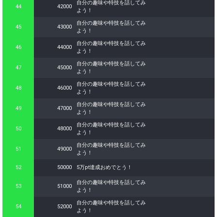
自分の趣味や特技を話してみ
continue to send gifts to the
44
42000
よう！
performer(s), the performer's
popularity ranking and your
自分の趣味や特技を話してみ
45
43000
ranking go up.
よう！
To cheer on performers, you can
自分の趣味や特技を話してみ
send them gifts.
46
44000
よう！
To send performers paid items,
you must use Show Gold.
自分の趣味や特技を話してみ
47
45000
よう！
自分の趣味や特技を話してみ
48
46000
よう！
Close
自分の趣味や特技を話してみ
49
47000
よう！
自分の趣味や特技を話してみ
50
48000
よう！
自分の趣味や特技を話してみ
51
49000
よう！
52
50000
5万pt達成おめでとう！
自分の趣味や特技を話してみ
53
51000
よう！
自分の趣味や特技を話してみ
54
52000
よう！