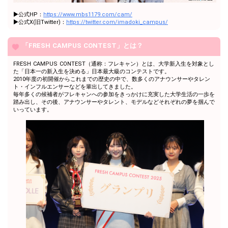
配信には慣れてきた？コメン
26
24000
▶︎公式HP：
https://www.mbs1179.com/cam/
トを広げてみよう！
▶︎公式X(旧Twitter)：
https://twitter.com/imadoki_campus/
配信には慣れてきた？コメン
27
25000
トを広げてみよう！
「FRESH CAMPUS CONTEST」とは？
配信には慣れてきた？コメン
28
26000
トを広げてみよう！
FRESH CAMPUS CONTEST（通称：フレキャン）とは、大学新入生を対象とし
配信には慣れてきた？コメン
た「日本一の新入生を決める」日本最大級のコンテストです。
29
27000
2010年度の初開催からこれまでの歴史の中で、数多くのアナウンサーやタレン
トを広げてみよう！
ト・インフルエンサーなどを輩出してきました。
配信には慣れてきた？コメン
毎年多くの候補者がフレキャンへの参加をきっかけに充実した大学生活の一歩を
30
28000
トを広げてみよう！
踏み出し、その後、アナウンサーやタレント、モデルなどそれぞれの夢を掴んで
いっています。
配信には慣れてきた？コメン
31
29000
トを広げてみよう！
32
30000
3万pt達成おめでとう！
将来の夢について話してみよ
33
31000
う！
将来の夢について話してみよ
34
32000
う！
将来の夢について話してみよ
35
33000
う！
将来の夢について話してみよ
36
34000
う！