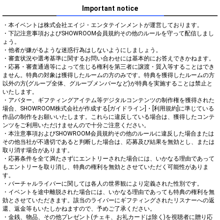
Important notice
・本イベントは株式会社エイジ・エンタテインメントが運営しております。

・下記注意事項およびSHOWROOM会員規約その他のルールを守って配信しまし
ょう。

・他者が嫌がるような迷惑行為はしないようにしましょう。

・審査状況や選考基準に関するお問い合わせには基本的にお答えできかねます。

・応募・審査通過等によって生じる権利を第三者に譲渡・質入等することはでき
ません。特典の対象は獲得したルームの方のみです。特典を獲得したルームの方
以外の方(グループ全体、グループメンバーなど)が特典を実施することは禁止と
いたします。

・アバター、ギフティングアイテム等デジタルコンテンツの制作権を獲得された
場合、SHOWROOM株式会社が作成する[ガイドライン]・[利用規約]に準じている
作品の制作をお願いいたします。これらに違反している場合は、獲得したコンテ
ンツをご利用いただけませんので十分ご注意ください。

・本注意事項およびSHOWROOM会員規約その他のルールに違反した場合または
その他当社が不適切であると判断した場合は、応募及び結果を無効とし、または
取り消す場合があります。

・応募条件を全て満たさずにエントリーされた場合には、いかなる理由であって
もエントリーを取り消し、特典の権利を無効とさせていただく可能性がありま
す。

・バーチャルライバーに関しては各人の世界観により定義された性別です。

・イベントを途中離脱された場合には、いかなる理由であっても特典の権利を無
効とさせていただきます。該当のライバーにギフティングされたリスナーへの返
還、返金等もいたしかねますので、予めご了承ください。

・金銭、物品、その他プレゼント(チェキ、お礼カードは除く)を視聴者に贈り応