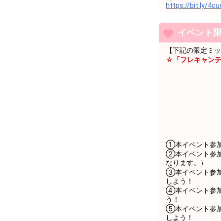
63
61000
ファンマーク
https://bit.ly/4c
64
62000
ファンマーク
イベント
65
63000
ファンマーク
【下記の限定ミッ
66
64000
ファンマーク
☆「フレキャンテ
67
65000
ファンマーク
68
66000
ファンマーク
69
67000
ファンマーク
70
68000
ファンマーク
71
69000
ファンマーク
①本イベント参加
②本イベント参加
72
70000
7万pt達成お
なります。）
③本イベント参加
73
71000
自由に配信を
しよう！
74
72000
自由に配信を
④本イベント参加
う！
75
73000
自由に配信を
⑤本イベント参加
しよう！