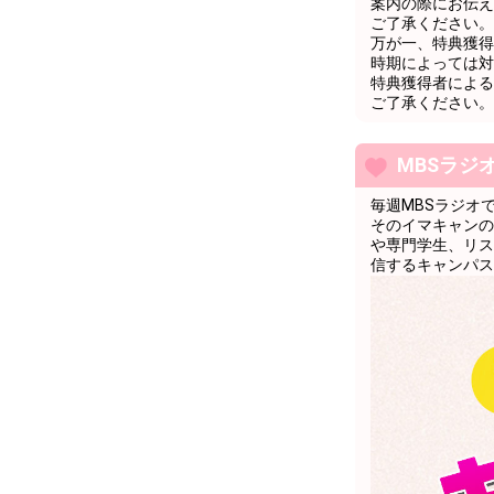
案内の際にお伝え
12
10000
1万pt達成お
ご了承ください。
万が一、特典獲得
13
11000
コンテストの
時期によっては対
特典獲得者による
14
12000
コンテストの
ご了承ください。
15
13000
コンテストの
16
14000
コンテストの
MBSラジ
17
15000
コンテストの
毎週MBSラジオ
そのイマキャンの
18
16000
コンテストの
や専門学生、リス
信するキャンパス
19
17000
コンテストの
20
18000
コンテストの
21
19000
コンテストの
22
20000
2万pt達成お
23
21000
配信には慣れ
24
22000
配信には慣れ