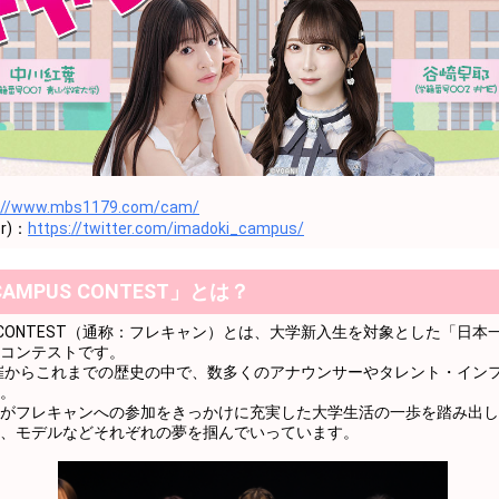
てきた？コメントを広げてみよう！
てきた？コメントを広げてみよう！
てきた？コメントを広げてみよう！
てきた？コメントを広げてみよう！
てきた？コメントを広げてみよう！
://www.mbs1179.com/cam/
てきた？コメントを広げてみよう！
r)：
https://twitter.com/imadoki_campus/
てきた？コメントを広げてみよう！
CAMPUS CONTEST」とは？
めでとう！
いて話してみよう！
PUS CONTEST（通称：フレキャン）とは、大学新入生を対象とした「日
コンテストです。
いて話してみよう！
開催からこれまでの歴史の中で、数多くのアナウンサーやタレント・イン
。
いて話してみよう！
がフレキャンへの参加をきっかけに充実した大学生活の一歩を踏み出し
、モデルなどそれぞれの夢を掴んでいっています。
いて話してみよう！
いて話してみよう！