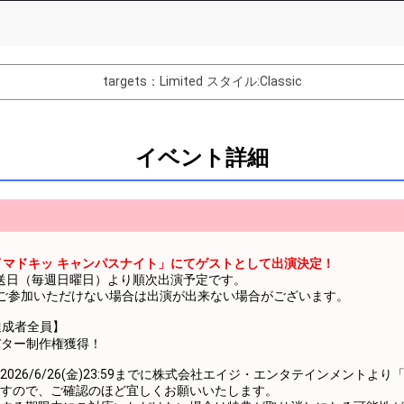
List of Goal
targets：Limited
スタイル:Classic
てみよう！！
てみよう！！
イベント詳細
てみよう！！
てみよう！！
てみよう！！
】
てみよう！！
イマドキッ キャンパスナイト」にてゲストとして出演決定！
の放送日（毎週日曜日）より順次出演予定です。
てみよう！！
ご参加いただけない場合は出演が出来ない場合がございます。
てみよう！！
達成者全員】
バター制作権獲得！
てみよう！！
026/6/26(金)23:59までに株式会社エイジ・エンタテインメントより
てみよう！！
すので、ご確認のほど宜しくお願いいたします。