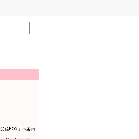
number of positions
Remarks
remaining
「受信BOX」へ案内