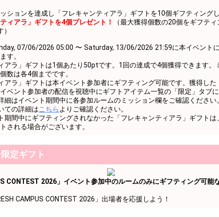
楽しんでみよう！
ッションを達成し「フレキャンティアラ」ギフトを10個ギフティング
楽しんでみよう！
ティアラ」ギフトを4個プレゼント！
（最大獲得個数の20個をギフティ
す）
楽しんでみよう！
y, 07/06/2026 05:00 〜 Saturday, 13/06/2026 21:59に本
楽しんでみよう！
ます。
ィアラ」ギフトは1個あたり50ptです。1回の達成で4個獲得できます
楽しんでみよう！
個数は各4個までです。
ィアラ」ギフトは本イベント参加者にギフティング可能です。獲得した
楽しんでみよう！
イベント参加者の配信を視聴中にギフトアイテム一覧の「限定」タブに
詳細はイベント期間中に各参加ルームのミッション欄をご確認ください
めでとう！
いての詳細は
こちら
よりご確認ください。
ト期間中にギフティングされなかった「フレキャンティアラ」ギフトは
楽しんでみよう！
トされる場合がございます。
楽しんでみよう！
ン限定ギフト
楽しんでみよう！
楽しんでみよう！
MPUS CONTEST 2026」イベント参加中のルームのみにギフティング可能
楽しんでみよう！
SH CAMPUS CONTEST 2026」出場者を応援しよう！
楽しんでみよう！