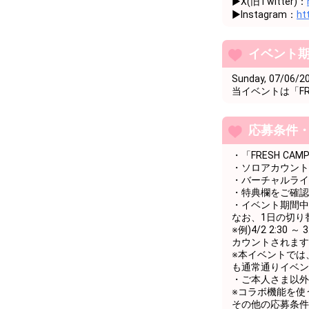
▶︎X(旧Twitter)：
▶︎Instagram：
ht
51
49000
自分の趣味や
52
50000
5万pt達成お
イベント
53
51000
自分の趣味や
Sunday, 07/06/20
当イベントは「FRE
54
52000
自分の趣味や
55
53000
自分の趣味や
応募条件
56
54000
自分の趣味や
・「FRESH C
57
55000
自分の趣味や
・ソロアカウント
・バーチャルライ
58
56000
自分の趣味や
・特典欄をご確認
・イベント期間中
59
57000
自分の趣味や
なお、1日の切り
※例)4/2 2:3
60
58000
自分の趣味や
カウントされます
※本イベントでは
61
59000
自分の趣味や
も通常通りイベン
・ご本人さま以外
62
60000
6万pt達成お
※コラボ機能を使
その他の応募条件