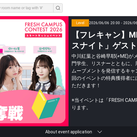
Level
2026/06/06 20:00 - 2026/0
【フレキャン】M
スナイト」ゲスト出
中川紅葉と谷崎早耶(≠ME)
門学生、リスナーとともに、
ムーブメントを発信するキャ
回のイベントの特典獲得者に
ただきます！
※当イベントは「FRESH CAM
ります。
About event application