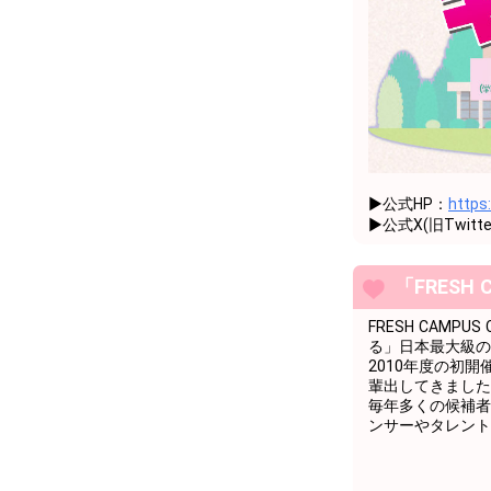
25
23000
配信には慣れ
26
24000
配信には慣れ
27
25000
配信には慣れ
28
26000
配信には慣れ
29
27000
配信には慣れ
▶︎公式HP：
https
30
28000
配信には慣れ
▶︎公式X(旧Twitte
31
29000
配信には慣れ
「FRESH 
32
30000
3万pt達成お
33
31000
将来の夢につ
FRESH CAM
る」日本最大級の
34
32000
将来の夢につ
2010年度の初
輩出してきました
35
33000
将来の夢につ
毎年多くの候補者
ンサーやタレント
36
34000
将来の夢につ
37
35000
将来の夢につ