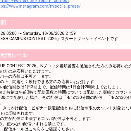
https://twitter.com/frecam_contest
tps://www.instagram.com/miscolle_press/
特技を話してみよう！
めでとう！
期間
特技を話してみよう！
26 05:00 〜 Saturday, 13/06/2026 21:59
SH CAMPUS CONTEST 2026」スタートダッシュイベントです。
特技を話してみよう！
特技を話してみよう！
・配信ルール
特技を話してみよう！
AMPUS CONTEST 2026」Bブロック書類審査を通過された方のみ応募い
特技を話してみよう！
の方のみ応募いただけます。
バーの応募は不可とします。
特技を話してみよう！
の上、問題なく履行できる方のみ応募いただけます。
の配信回数は1日3回まで、配信時間は1日合計2時間までとします。
特技を話してみよう！
替え時刻は午前3時で配信回数と時間については配信した実績でカウン
0 ～ 3:30にて配信した場合、その配信は「4/1の30分間の配信」「4/2の3
特技を話してみよう！
。
、きっかけ配信・ビギナー歓迎配信ともに配信制限のカウント対象とな
特技を話してみよう！
トに反映されます。
の方が配信に出演するコラボ配信は不可とします。
めでとう！
う、使わない配信いずれも禁止です。
、配信ルールはこちらをご確認ください。