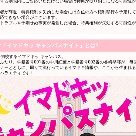
する期限内にご対応いただけない場合は特典が取り消しになる可能性が
めでとう！
者が辞退、特典権利を失効した場合には次位の方へ権利移行を予定して
意気込みや夢を話してみよう！
応できない場合がございます。
トラブルや予期せぬ事実が発覚した場合、特典権利が失効する可能性が
意気込みや夢を話してみよう！
意気込みや夢を話してみよう！
意気込みや夢を話してみよう！
オ「イマドキッ キャンパスナイト」とは?
意気込みや夢を話してみよう！
で開校するイマドキッ キャンパス。
ふたり、学籍番号001番の中川紅葉と学籍番号002番の谷崎早耶が、毎
意気込みや夢を話してみよう！
ナーとともに、周りで流行っているイマドキ情報や、ここから生まれる
バラエティです！
意気込みや夢を話してみよう！
意気込みや夢を話してみよう！
意気込みや夢を話してみよう！
めでとう！
てきた？コメントを広げてみよう！
てきた？コメントを広げてみよう！