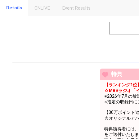
Details
ONLIVE
Event Results
Level
Points
1
0
Event Begins!
2
500
自己紹介をし
3
1000
自己紹介をし
4
2000
自己紹介をし
5
3000
自己紹介をし
特典
6
4000
自己紹介をし
【ランキング1位
7
5000
自己紹介をし
☆MBSラジオ「
※2026年7月
8
6000
自己紹介をし
※指定の収録日に
9
7000
自己紹介をし
【30万ポイント
☆オリジナルア
10
8000
自己紹介をし
特典獲得者には、2
11
9000
自己紹介をし
をご送付いたしま