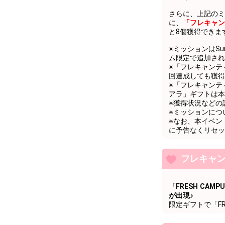
76
74000
自由に配信を
さらに、上記のミ
77
75000
自由に配信を
に、
「フレキャン
と8個獲得できま
78
76000
自由に配信を
※ミッションはSunda
79
77000
自由に配信を
ム限定で追加され
※「フレキャンテ
80
78000
自由に配信を
回達成しても獲得
※「フレキャンテ
81
79000
自由に配信を
アラ」ギフトは本
※獲得状況などの
82
80000
8万pt達成お
※ミッションにつ
※なお、本イベン
83
81000
自由に配信を
に予告なくリセッ
84
82000
自由に配信を
フレキャ
85
83000
自由に配信を
86
84000
自由に配信を
「FRESH CA
が出現♪
87
85000
自由に配信を
限定ギフトで「FRE
88
86000
自由に配信を