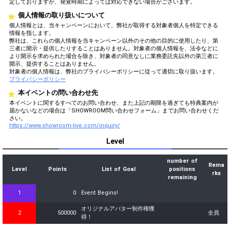
定しておりますが、発覚時期によっては対応できない場合がございます。
個人情報の取り扱いについて
個人情報とは、当キャンペーンにおいて、弊社が取得する対象者個人を特定できる
情報を指します。
弊社は、これらの個人情報を当キャンペーン以外のその他の目的に使用したり、第
三者に開示・提供したりすることはありません。対象者の個人情報を、法令などに
より開示を求められた場合を除き、対象者の同意なしに業務委託先以外の第三者に
開示、提供することはありません。
対象者の個人情報は、弊社のプライバシーポリシーに従って適切に取り扱います。
プライバシーポリシー
本イベントの問い合わせ先
本イベントに関するすべてのお問い合わせ、また上記の期限を過ぎても特典案内が
届かないなどの場合は「SHOWROOM問い合わせフォーム」までお問い合わせくだ
さい。
https://www.showroom-live.com/inquiry/
Level
number of
Rema
Level
Points
List of Goal
positions
rks
remaining
1
0
Event Begins!
オリジナルアバター制作権獲
2
500000
全員
得！