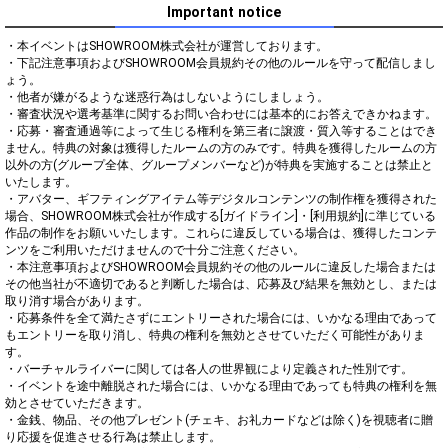
Important notice
・本イベントはSHOWROOM株式会社が運営しております。

・下記注意事項およびSHOWROOM会員規約その他のルールを守って配信しまし
ょう。

・他者が嫌がるような迷惑行為はしないようにしましょう。

・審査状況や選考基準に関するお問い合わせには基本的にお答えできかねます。

・応募・審査通過等によって生じる権利を第三者に譲渡・質入等することはでき
ません。特典の対象は獲得したルームの方のみです。特典を獲得したルームの方
以外の方(グループ全体、グループメンバーなど)が特典を実施することは禁止と
いたします。

・アバター、ギフティングアイテム等デジタルコンテンツの制作権を獲得された
場合、SHOWROOM株式会社が作成する[ガイドライン]・[利用規約]に準じている
作品の制作をお願いいたします。これらに違反している場合は、獲得したコンテ
ンツをご利用いただけませんので十分ご注意ください。

・本注意事項およびSHOWROOM会員規約その他のルールに違反した場合または
その他当社が不適切であると判断した場合は、応募及び結果を無効とし、または
取り消す場合があります。

・応募条件を全て満たさずにエントリーされた場合には、いかなる理由であって
もエントリーを取り消し、特典の権利を無効とさせていただく可能性がありま
す。

・バーチャルライバーに関しては各人の世界観により定義された性別です。

・イベントを途中離脱された場合には、いかなる理由であっても特典の権利を無
効とさせていただきます。

・金銭、物品、その他プレゼント(チェキ、お礼カードなどは除く)を視聴者に贈
り応援を促進させる行為は禁止します。
