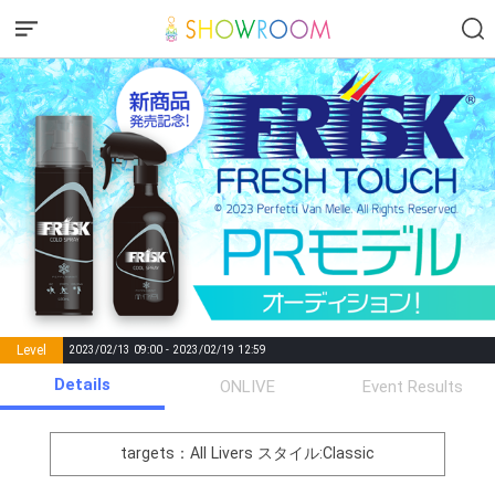
Level
2023/02/13 09:00 - 2023/02/19 12:59
number of
Details
ONLIVE
Event Results
Rema
Level
Points
List of Goal
positions
rks
remaining
1
0
Event Begins!
targets：All Livers
スタイル:Classic
オリジナルアバター制作権獲
2
500000
全員