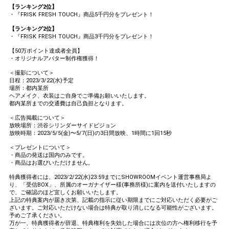
【ランキング2位】
・『FRISK FRESH TOUCH』商品5千円分をプレゼント！
【ランキング2位】
・『FRISK FRESH TOUCH』商品3千円分をプレゼント！
【50万ポイント達成者全員】
・オリジナルアバター制作権獲得！
＜撮影について＞
日程：2023/3/22(水)予定
場所：都内某所
ヘアメイク、衣装はご自身でご準備お願いいたします。
都内某所までの交通費は自己負担となります。
＜広告掲載について＞
放映場所：渋谷シリンダーサイドビジョン
放映時期：2023/5/5(金)〜5/7(日)の3日間放映、1時間に1回15秒
＜プレゼントについて＞
・商品の発送は国内のみです。
・商品はお選びいただけません。
特典獲得者には、2023/2/22(水)23:59までにSHOWROOMイベント運営事務局よ
り、「受信BOX」、所属のオーガナイザー様(事務所様)に案内を送付いたしますの
で、ご確認のほど宜しくお願いいたします。
上記の特典案内が届き次第、記載の指示に従い期限までにご対応いただく必要がご
ざいます。ご対応いただけない場合は特典が取り消しになる可能性がございます。
予めご了承ください。
万が一、特典獲得者が辞退、特典権利を失効した場合には次位の方へ権利移行を予