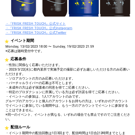
・『FRISK FRESH TOUCH』公式サイト
・『FRISK FRESH TOUCH』公式Instagram
・『FRISK FRESH TOUCH』公式Twitter
イベント期間
Monday, 13/02/2023 18:00 〜 Sunday, 19/02/2023 21:59
※応募は随時受付中です。
応募条件
・性別に関係なく応募いただけます。
・2023/3/22(水)に都内某所で実施予定の撮影に必ずお越しいただける方のみ応募い
ただけます。
・ソロアカウントの方のみ応募いただけます。
・バーチャルライバーの応募は不可とします。
・未成年の方は必ず保護者の同意を得てご応募ください。
・特定のプロダクションに所属している方は必ず許諾を得てご応募ください。
・イベントへの参加は、1人1アカウントのみです。
グループのアカウントと個人のアカウントをお持ちの方は、いずれかのアカウント
でイベントに参加している期間中は、もう一方のアカウントでイベントに参加する
ことはできません。
※同一のイベント、イベントが異なる、いずれの場合でも禁止ですのでご注意くださ
い。
配信ルール
・イベント期間中の配信回数は1日3回まで、配信時間は1日合計2時間までとしま