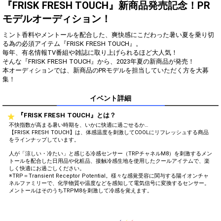
得！
『FRISK FRESH TOUCH』新商品発売記念！PR
モデルオーディション！
Gifting
Comments
ミント香料やメントールを配合した、爽快感にこだわった暑い夏を乗り切
Throw gifts to the stage and join
You can post comments. Please
る為の必須アイテム『FRISK FRESH TOUCH』。
the live performance.
refrain from posting comments
毎年、有名情報TV番組や雑誌に取り上げられるほど大人気！
First, try throwing free Stars
that may offend performers or
そんな『FRISK FRESH TOUCH』から、2023年夏の新商品が発売！
(once a day)! You can also charge
other users.
本オーディションでは、新商品のPRモデルを担当していただく方を大募
Show Gold to purchase gifts
集！
(available from 1 JPY)! When you
continue to send gifts to the
performer(s), the performer's
イベント詳細
popularity ranking and your
ranking go up.
『FRISK FRESH TOUCH』とは？
To cheer on performers, you can
不快指数が高まる暑い時期を、いかに快適に過ごせるか…
send them gifts.
【FRISK FRESH TOUCH】は、体感温度を刺激してCOOLにリフレッシュする商品
To send performers paid items,
をラインナップしています。
you must use Show Gold.
人が「涼しい・冷たい」と感じる冷感センサー（TRPチャネルM8）を刺激するメン
トールを配合した日用品や化粧品、接触冷感生地を使用したクールアイテムで、楽
しく快適にお過ごしください。
※TRP＝Transient Receptor Potential。様々な感覚受容に関与する陽イオンチャ
Close
ネルファミリーで、化学物質や温度などを感知して電気信号に変換するセンサー。
メントールはそのうちTRPM8を刺激して冷感を覚えます。