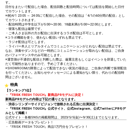
す。
日付をまたいで配信した場合、配信回数と配信時間については配信を開始した日付
でカウントします。
※例)4/1 23:05 ～ 24:05にて配信した場合、その配信は「4/1の60分間の配信」とし
てカウントされます。
・配信時間は中学生以下が5:00〜20:00、18歳未満が5:00〜22:00とします。
・寝落ち配信は厳禁です。
・ご本人さま以外の方が配信に出演するコラボ配信は不可とします。
※コラボ機能を使う、使わない配信いずれも禁止です。
・ラジオ配信は可とします。
・ライバー本人とリアルタイムでコミュニケーションがとれない配信は禁止です。
なお、演奏やダンスなどの一時的にコミュニケーションが取れない配信は、ご自身
のパフォーマンス中のみ可能とします。
※運営側が不適切な配信と判断した際は、厳重注意もしくはイベントを辞退していた
だく可能性がありますので、予めご了承ください。
※SHOWROOMの障害によって配信できない状況の場合は、ご自身の判断で振替配信
を行ってください。お知らせやメッセージによる通知がない限り、代わりの配信時
間はございません。
特典
【ランキング1位】
・『FRISK FRESH TOUCH』新商品PRモデルに決定！
新商品PRモデルの内容は下記の通りとなります。
・渋谷シリンダーサイドビジョンで放映される広告に出演決定！
・『FRISK FRESH TOUCH』公式サイト、公式Instagram、公式TwitterにPRモデ
ルとして掲載！
公式サイト・各種SNSの掲載期間は、2023/5/5(金)〜9/30(土)までとなります。
・広告動画データをプレゼント！
・『FRISK FRESH TOUCH』商品1万円分をプレゼント！