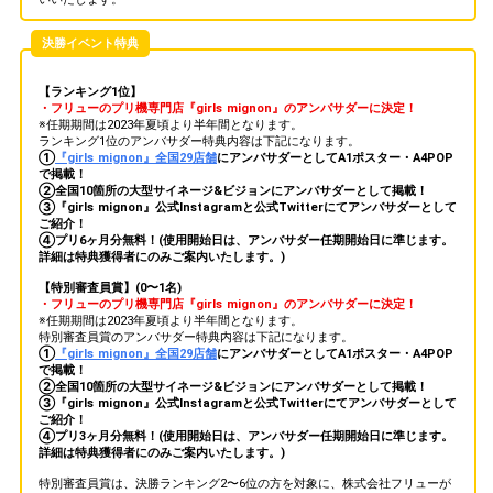
決勝イベント特典
【ランキング1位】
・フリューのプリ機専門店『girls mignon』のアンバサダーに決定！
※任期期間は2023年夏頃より半年間となります。
ランキング1位のアンバサダー特典内容は下記になります。
①
『girls mignon』全国29店舗
にアンバサダーとしてA1ポスター・A4POP
で掲載！
②全国10箇所の大型サイネージ&ビジョンにアンバサダーとして掲載！
③『girls mignon』公式Instagramと公式Twitterにてアンバサダーとして
ご紹介！
④プリ6ヶ月分無料！(使用開始日は、アンバサダー任期開始日に準じます。
詳細は特典獲得者にのみご案内いたします。)
【特別審査員賞】(0〜1名)
・フリューのプリ機専門店『girls mignon』のアンバサダーに決定！
※任期期間は2023年夏頃より半年間となります。
特別審査員賞のアンバサダー特典内容は下記になります。
①
『girls mignon』全国29店舗
にアンバサダーとしてA1ポスター・A4POP
で掲載！
②全国10箇所の大型サイネージ&ビジョンにアンバサダーとして掲載！
③『girls mignon』公式Instagramと公式Twitterにてアンバサダーとして
ご紹介！
④プリ3ヶ月分無料！(使用開始日は、アンバサダー任期開始日に準じます。
詳細は特典獲得者にのみご案内いたします。)
特別審査員賞は、決勝ランキング2〜6位の方を対象に、株式会社フリューが