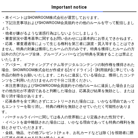
Important notice
・本イベントはSHOWROOM株式会社が運営しております。

・下記注意事項およびSHOWROOM会員規約その他のルールを守って配信しまし
ょう。

・他者が嫌がるような迷惑行為はしないようにしましょう。

・審査状況や選考基準に関するお問い合わせには基本的にお答えできかねます。

・応募・審査通過等によって生じる権利を第三者に譲渡・質入等することはでき
ません。特典の対象は獲得したルームの方のみです。特典を獲得したルームの方
以外の方(グループ全体、グループメンバーなど)が特典を実施することは禁止と
いたします。

・アバター、ギフティングアイテム等デジタルコンテンツの制作権を獲得された
場合、SHOWROOM株式会社が作成する[ガイドライン]・[利用規約]に準じている
作品の制作をお願いいたします。これらに違反している場合は、獲得したコンテ
ンツをご利用いただけませんので十分ご注意ください。

・本注意事項およびSHOWROOM会員規約その他のルールに違反した場合または
その他当社が不適切であると判断した場合は、応募及び結果を無効とし、または
取り消す場合があります。

・応募条件を全て満たさずにエントリーされた場合には、いかなる理由であって
もエントリーを取り消し、特典の権利を無効とさせていただく可能性がありま
す。

・バーチャルライバーに関しては各人の世界観により定義された性別です。

・イベントを途中離脱された場合には、いかなる理由であっても特典の権利を無
効とさせていただきます。

・金銭、物品、その他プレゼント(チェキ、お礼カードなどは除く)を視聴者に贈