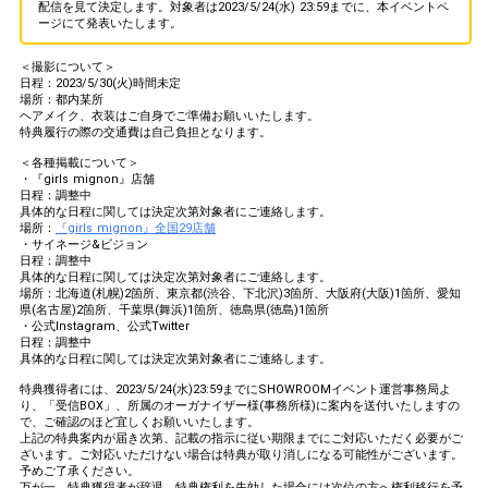
配信を見て決定します。対象者は2023/5/24(水) 23:59までに、本イベントペ
ージにて発表いたします。
＜撮影について＞
日程：2023/5/30(火)時間未定
場所：都内某所
ヘアメイク、衣装はご自身でご準備お願いいたします。
特典履行の際の交通費は自己負担となります。
＜各種掲載について＞
・『girls mignon』店舗
日程：調整中
具体的な日程に関しては決定次第対象者にご連絡します。
場所：
『girls mignon』全国29店舗
・サイネージ&ビジョン
日程：調整中
具体的な日程に関しては決定次第対象者にご連絡します。
場所：北海道(札幌)2箇所、東京都(渋谷、下北沢)3箇所、大阪府(大阪)1箇所、愛知
県(名古屋)2箇所、千葉県(舞浜)1箇所、徳島県(徳島)1箇所
・公式Instagram、公式Twitter
日程：調整中
具体的な日程に関しては決定次第対象者にご連絡します。
特典獲得者には、2023/5/24(水)23:59までにSHOWROOMイベント運営事務局よ
り、「受信BOX」、所属のオーガナイザー様(事務所様)に案内を送付いたしますの
で、ご確認のほど宜しくお願いいたします。
上記の特典案内が届き次第、記載の指示に従い期限までにご対応いただく必要がご
ざいます。ご対応いただけない場合は特典が取り消しになる可能性がございます。
予めご了承ください。
万が一、特典獲得者が辞退、特典権利を失効した場合には次位の方へ権利移行を予