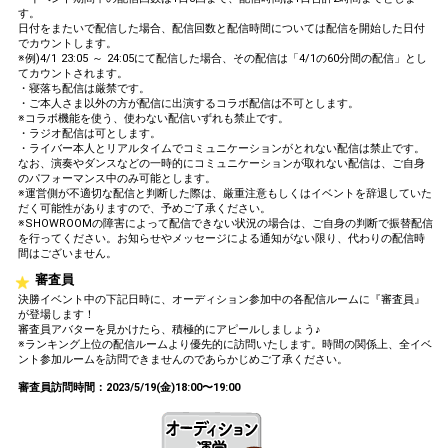
す。
日付をまたいで配信した場合、配信回数と配信時間については配信を開始した日付
でカウントします。
※例)4/1 23:05 ～ 24:05にて配信した場合、その配信は「4/1の60分間の配信」とし
てカウントされます。
・寝落ち配信は厳禁です。
・ご本人さま以外の方が配信に出演するコラボ配信は不可とします。
※コラボ機能を使う、使わない配信いずれも禁止です。
・ラジオ配信は可とします。
・ライバー本人とリアルタイムでコミュニケーションがとれない配信は禁止です。
なお、演奏やダンスなどの一時的にコミュニケーションが取れない配信は、ご自身
のパフォーマンス中のみ可能とします。
※運営側が不適切な配信と判断した際は、厳重注意もしくはイベントを辞退していた
だく可能性がありますので、予めご了承ください。
※SHOWROOMの障害によって配信できない状況の場合は、ご自身の判断で振替配信
を行ってください。お知らせやメッセージによる通知がない限り、代わりの配信時
間はございません。
審査員
決勝イベント中の下記日時に、オーディション参加中の各配信ルームに『審査員』
が登場します！
審査員アバターを見かけたら、積極的にアピールしましょう♪
※ランキング上位の配信ルームより優先的に訪問いたします。時間の関係上、全イベ
ント参加ルームを訪問できませんのであらかじめご了承ください。
審査員訪問時間：2023/5/19(金)18:00〜19:00