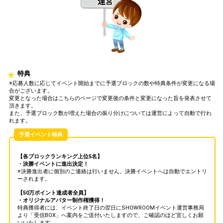
特典
※応募人数に応じてイベント開始までに予選ブロックの数や特典条件が変更になる場
合がございます。
変更となった場合はこちらのページで変更後の条件と変更になった旨を発表させて
頂きます。
また、予選ブロック数が増えた場合の振り分けについては運営によって自動で行わ
れます。
予選イベント特典
【各ブロックランキング上位5名】
・決勝イベントに進出決定！
※決勝進出者に個別のご連絡は行いません。決勝イベントへは自動でエントリ
ーされます。
【50万ポイント達成者全員】
・オリジナルアバター制作権獲得！
特典獲得者には、イベント終了日の翌日にSHOWROOMイベント運営事務局
より「受信BOX」へ案内をご送付いたしますので、ご確認のほど宜しくお願
いいたします。