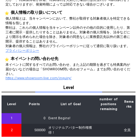
定しておりますが、発覚時期によっては対応できない場合がございます。
個人情報の取り扱いについて
個人情報とは、当キャンペーンにおいて、弊社が取得する対象者個人を特定できる
情報を指します。
弊社は、これらの個人情報を当キャンペーン以外のその他の目的に使用したり、第
三者に開示・提供したりすることはありません。対象者の個人情報を、法令などに
より開示を求められた場合を除き、対象者の同意なしに業務委託先以外の第三者に
開示、提供することはありません。
対象者の個人情報は、弊社のプライバシーポリシーに従って適切に取り扱います。
プライバシーポリシー
本イベントの問い合わせ先
本イベントに関するすべてのお問い合わせ、また上記の期限を過ぎても特典案内が
届かないなどの場合は「SHOWROOM問い合わせフォーム」までお問い合わせくだ
さい。
https://www.showroom-live.com/inquiry/
Level
number of
Rema
Level
Points
List of Goal
positions
rks
remaining
1
0
Event Begins!
オリジナルアバター制作権獲
2
500000
全員
得！