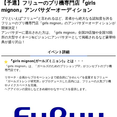
得！
【予選】フリューのプリ機専門店『girls
mignon』アンバサダーオーディション
Gifting
Comments
プリといえば”フリュー”と言われるほど、若者から絶大なる認知度を誇る
Throw gifts to the stage and join
You can post comments. Please
フリューのプリ機専門店『girls mignon』のアンバサダーオーディションが
the live performance.
refrain from posting comments
開催決定！
First, try throwing free Stars
that may offend performers or
アンバサダーに選出された方は、『girls mignon』全国29店舗や全国10箇
(once a day)! You can also charge
other users.
所の大型サイネージ&ビジョンにアンバサダーとして掲載されるなど豪華特
Show Gold to purchase gifts
(available from 1 JPY)! When you
continue to send gifts to the
performer(s), the performer's
イベント詳細
popularity ranking and your
ranking go up.
『girls mignon(ガールズミニョン)』とは・・・
To cheer on performers, you can
『girls mignon』は、「ガールズのためのプリショップ♡」がコンセプトのプリ機
send them gifts.
専門店です。
To send performers paid items,
you must use Show Gold.
リサーチ・企画からプロモーションまで総合的に“かわいい”を提案するフリュー
『ガールズトレンド研究所』がプロデュースした店内には、フリューの人気プリ機
やメイクスペースを完備。
ヘアアイロンの貸出しなどきめ細やかなサービスを提供します。
Close