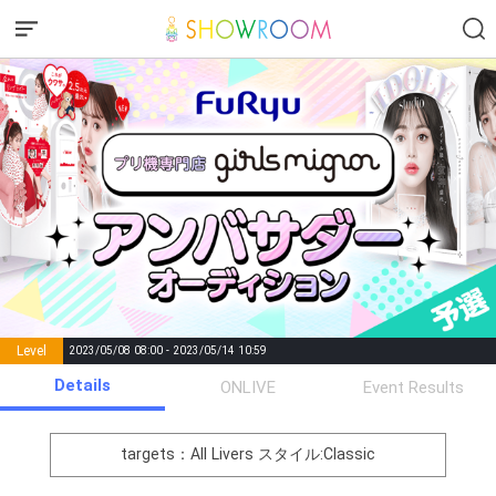
Level
2023/05/08 08:00 - 2023/05/14 10:59
number of
Details
ONLIVE
Event Results
Rema
Level
Points
List of Goal
positions
rks
remaining
1
0
Event Begins!
targets：All Livers
スタイル:Classic
オリジナルアバター制作権獲
2
500000
全員