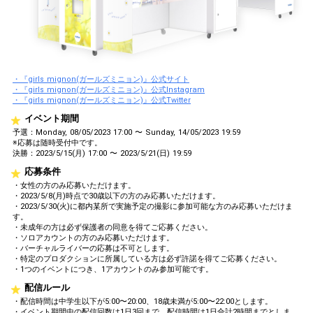
・『girls mignon(ガールズミニョン)』公式サイト
・『girls mignon(ガールズミニョン)』公式Instagram
・『girls mignon(ガールズミニョン)』公式Twitter
イベント期間
予選：Monday, 08/05/2023 17:00 〜 Sunday, 14/05/2023 19:59
※応募は随時受付中です。
決勝：2023/5/15(月) 17:00 〜 2023/5/21(日) 19:59
応募条件
・女性の方のみ応募いただけます。
・2023/5/8(月)時点で30歳以下の方のみ応募いただけます。
・2023/5/30(火)に都内某所で実施予定の撮影に参加可能な方のみ応募いただけま
す。
・未成年の方は必ず保護者の同意を得てご応募ください。
・ソロアカウントの方のみ応募いただけます。
・バーチャルライバーの応募は不可とします。
・特定のプロダクションに所属している方は必ず許諾を得てご応募ください。
・1つのイベントにつき、1アカウントのみ参加可能です。
配信ルール
・配信時間は中学生以下が5:00〜20:00、18歳未満が5:00〜22:00とします。
・イベント期間中の配信回数は1日3回まで、配信時間は1日合計2時間までとしま