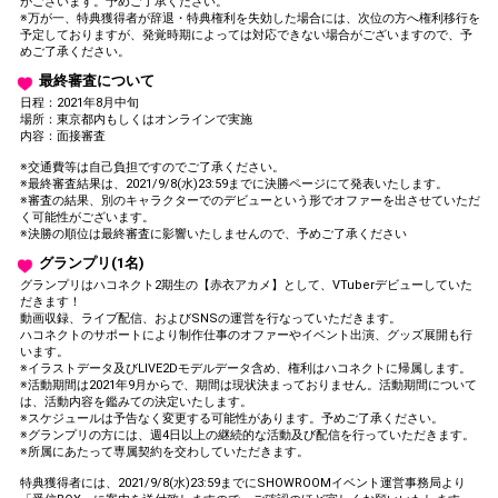
がございます。予めご了承ください。
※万が一、特典獲得者が辞退・特典権利を失効した場合には、次位の方へ権利移行を
予定しておりますが、発覚時期によっては対応できない場合がございますので、予
めご了承ください。
最終審査について
日程：2021年8月中旬
場所：東京都内もしくはオンラインで実施
内容：面接審査
※交通費等は自己負担ですのでご了承ください。
※最終審査結果は、2021/9/8(水)23:59までに決勝ページにて発表いたします。
※審査の結果、別のキャラクターでのデビューという形でオファーを出させていただ
く可能性がございます。
※決勝の順位は最終審査に影響いたしませんので、予めご了承ください
グランプリ(1名)
グランプリはハコネクト2期生の【赤衣アカメ】として、VTuberデビューしていた
だきます！
動画収録、ライブ配信、およびSNSの運営を行なっていただきます。
ハコネクトのサポートにより制作仕事のオファーやイベント出演、グッズ展開も行
います。
※イラストデータ及びLIVE2Dモデルデータ含め、権利はハコネクトに帰属します。
※活動期間は2021年9月からで、期間は現状決まっておりません。活動期間について
は、活動内容を鑑みての決定いたします。
※スケジュールは予告なく変更する可能性があります。予めご了承ください。
※グランプリの方には、週4日以上の継続的な活動及び配信を行っていただきます。
※所属にあたって専属契約を交わしていただきます。
特典獲得者には、2021/9/8(水)23:59までにSHOWROOMイベント運営事務局より