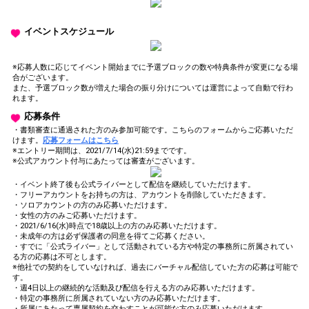
イベントスケジュール
※応募人数に応じてイベント開始までに予選ブロックの数や特典条件が変更になる場
合がございます。
また、予選ブロック数が増えた場合の振り分けについては運営によって自動で行わ
れます。
応募条件
・書類審査に通過された方のみ参加可能です。こちらのフォームからご応募いただ
けます。
応募フォームはこちら
※エントリー期間は、2021/7/14(水)21:59までです。
※公式アカウント付与にあたっては審査がございます。
・イベント終了後も公式ライバーとして配信を継続していただけます。
・フリーアカウントをお持ちの方は、アカウントを削除していただきます。
・ソロアカウントの方のみ応募いただけます。
・女性の方のみご応募いただけます。
・2021/6/16(水)時点で18歳以上の方のみ応募いただけます。
・未成年の方は必ず保護者の同意を得てご応募ください。
・すでに「公式ライバー」として活動されている方や特定の事務所に所属されてい
る方の応募は不可とします。
※他社での契約をしていなければ、過去にバーチャル配信していた方の応募は可能で
す。
・週4日以上の継続的な活動及び配信を行える方のみ応募いただけます。
・特定の事務所に所属されていない方のみ応募いただけます。
・所属にあたって専属契約を交わすことが可能な方のみ応募いただけます。