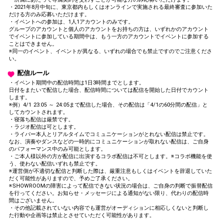
・2021年8月中旬に、東京都内もしくはオンラインで実施される最終審査に参加いた
だける方のみ応募いただけます。
・イベントへの参加は、1人1アカウントのみです。
グループのアカウントと個人のアカウントをお持ちの方は、いずれかのアカウント
でイベントに参加している期間中は、もう一方のアカウントでイベントに参加する
ことはできません。
※同一のイベント、イベントが異なる、いずれの場合でも禁止ですのでご注意くださ
い。
配信ルール
・イベント期間中の配信時間は1日3時間までとします。
日付をまたいで配信した場合、配信時間については配信を開始した日付でカウント
します。
※例）4/1 23:05 ～ 24:05まで配信した場合、その配信は「4/1の60分間の配信」と
してカウントされます。
・寝落ち配信は厳禁です。
・ラジオ配信は可とします。
・ライバー本人とリアルタイムでコミュニケーションがとれない配信は禁止です。
なお、演奏やダンスなどの一時的にコミュニケーションが取れない配信は、ご自身
のパフォーマンス中のみ可能とします。
・ご本人様以外の方が配信に出演するコラボ配信は不可とします。※コラボ機能を使
う、使わない配信いずれも禁止です。
※運営側が不適切な配信と判断した際は、厳重注意もしくはイベントを辞退していた
だく可能性がありますので、予めご了承ください。
※SHOWROOMの障害によって配信できない状況の場合は、ご自身の判断で振替配信
を行ってください。お知らせ・メッセージによる通知がない限り、代わりの配信時
間はございません。
・その他記載されていない内容でも運営がオーディションに相応しくないと判断し
た行動や企画等は禁止とさせていただく可能性があります。