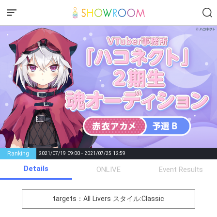
Ranking
2021/07/19 09:00 - 2021/07/25 12:59
Details
Gifting
Comments
ONLIVE
Event Results
Throw gifts to the stage and join
You can post comments. Please
the live performance.
refrain from posting comments
targets：All Livers
スタイル:Classic
First, try throwing free Stars
that may offend performers or
(once a day)! You can also charge
other users.