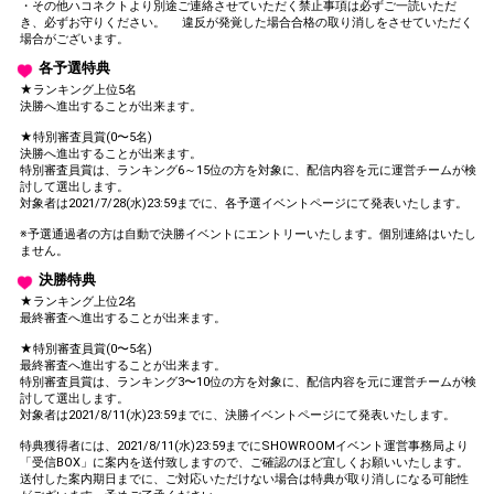
・その他ハコネクトより別途ご連絡させていただく禁止事項は必ずご一読いただ
き、必ずお守りください。 違反が発覚した場合合格の取り消しをさせていただく
場合がございます。
各予選特典
★ランキング上位5名
決勝へ進出することが出来ます。
★特別審査員賞(0〜5名)
決勝へ進出することが出来ます。
特別審査員賞は、ランキング6～15位の方を対象に、配信内容を元に運営チームが検
討して選出します。
対象者は2021/7/28(水)23:59までに、各予選イベントページにて発表いたします。
※予選通過者の方は自動で決勝イベントにエントリーいたします。個別連絡はいたし
ません。
決勝特典
★ランキング上位2名
最終審査へ進出することが出来ます。
★特別審査員賞(0〜5名)
最終審査へ進出することが出来ます。
特別審査員賞は、ランキング3〜10位の方を対象に、配信内容を元に運営チームが検
討して選出します。
対象者は2021/8/11(水)23:59までに、決勝イベントページにて発表いたします。
特典獲得者には、2021/8/11(水)23:59までにSHOWROOMイベント運営事務局より
「受信BOX」に案内を送付致しますので、ご確認のほど宜しくお願いいたします。
送付した案内期日までに、ご対応いただけない場合は特典が取り消しになる可能性