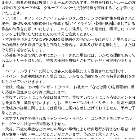
ません。特典の対象は獲得したルームの方のみです。特典を獲得したルームの方
以外の方(グループ全体、グループメンバーなど)が特典を実施することは禁止と
いたします。

・アバター、ギフティングアイテム等デジタルコンテンツの制作権を獲得された
場合、SHOWROOM株式会社が作成する[ガイドライン]・[利用規約]に準じている
作品の制作をお願いいたします。これらに違反している場合は、獲得したコンテ
ンツをご利用いただけませんので十分ご注意ください。

・本注意事項およびSHOWROOM会員規約その他のルールに違反した場合または
その他当社が不適切であると判断した場合は、応募及び結果を無効とし、または
取り消す場合があります。

・応募条件を全て満たさずにエントリーされた場合には、いかなる理由であって
もエントリーを取り消し、特典の権利を無効とさせていただく可能性がありま
す。

・バーチャルライバーに関しては各人の世界観により定義された性別です。

・イベントを途中離脱された場合には、いかなる理由であっても特典の権利を無
効とさせていただきます。

・金銭、物品、その他プレゼント(チェキ、お礼カードなどは除く)を視聴者に贈
り応援を促進させる行為は禁止します。

・重複アカウントによる応援は禁止です。重複アカウントによる応援ポイント分
は発覚次第、減算を行います。なお、当サービスのセキュリティ上、対応や減算
の仕組みの詳細に関しましては個別にご案内を差し上げておりません。予めご了
承ください。

・本アプリ内で開催されるキャンペーン・イベント・コンテスト等にアップル
社、グーグル社は一切関係ありません。

・天災、不慮の事故などのやむを得ない事情により特典履行が行えない場合、特
典が変更・補填・中止となることがございます。予めご了承ください。
