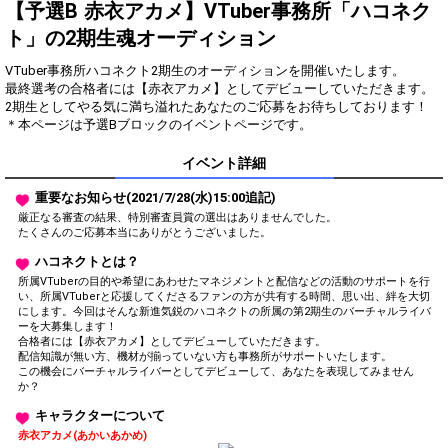
Show Gold to purchase gifts
【予選B 赤衣アカメ】VTuber事務所「ハコネク
(available from 1 JPY)! When you
ト」の2期生魂オーディション
continue to send gifts to the
performer(s), the performer's
popularity ranking and your
VTuber事務所ハコネクト2期生のオーディションを開催いたします。
ranking go up.
最終選考の合格者には【赤衣アカメ】としてデビューしていただきます。
To cheer on performers, you can
2期生としてやる気に満ち溢れたあなたのご応募をお待ちしております！
send them gifts.
＊本ページは予選Bブロックのイベントページです。
To send performers paid items,
you must use Show Gold.
イベント詳細
重要なお知らせ(2021/7/28(水)15:00追記)
厳正なる審査の結果、特別審査員賞の選出はありませんでした。
Close
たくさんのご応募本当にありがとうございました。
ハコネクトとは？
所属VTuberの目的や希望にあわせたマネジメントと配信などの活動のサポートを行
い、所属VTuberと応援してくださるファンの方が共有する時間、思い出、絆を大切
にします。今回はそんな新進気鋭のハコネクトの所属の第2期生のバーチャルライバ
ーを大募集します！
合格者には【赤衣アカメ】としてデビューしていただきます。
配信知識が無い方、機材が揃っていない方も事務所がサポートいたします。
この機会にバーチャルライバーとしてデビューして、あなたを表現してみません
か？
キャラクターについて
赤衣アカメ(あかいあかめ)