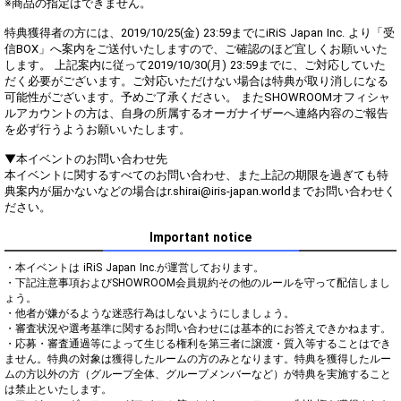
※商品の指定はできません。
特典獲得者の方には、2019/10/25(金) 23:59までにiRiS Japan Inc. より「受
信BOX」へ案内をご送付いたしますので、ご確認のほど宜しくお願いいた
します。 上記案内に従って2019/10/30(月) 23:59までに、ご対応していた
だく必要がございます。ご対応いただけない場合は特典が取り消しになる
可能性がございます。予めご了承ください。 またSHOWROOMオフィシャ
ルアカウントの方は、自身の所属するオーガナイザーへ連絡内容のご報告
を必ず行うようお願いいたします。
▼本イベントのお問い合わせ先
本イベントに関するすべてのお問い合わせ、また上記の期限を過ぎても特
典案内が届かないなどの場合はr.shirai@iris-japan.worldまでお問い合わせく
ださい。
Important notice
・本イベントは iRiS Japan Inc.が運営しております。

・下記注意事項およびSHOWROOM会員規約その他のルールを守って配信しまし
ょう。 

・他者が嫌がるような迷惑行為はしないようにしましょう。

・審査状況や選考基準に関するお問い合わせには基本的にお答えできかねます。

・応募・審査通過等によって生じる権利を第三者に譲渡・質入等することはでき
ません。特典の対象は獲得したルームの方のみとなります。特典を獲得したルー
ムの方以外の方（グループ全体、グループメンバーなど）が特典を実施すること
は禁止といたします。 
