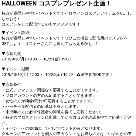
Show Gold to purchase gifts
HALLOWEEN コスプレプレゼント企画！
(available from 1 JPY)! When you
continue to send gifts to the
特典が獲得しやすいイベントです！ハロウィンコスプレアイテムをGETし
performer(s), the performer's
ちゃおう♪
popularity ranking and your
コスプレをして配信するのもオススメです！
ranking go up.
To cheer on performers, you can
▼イベント詳細
send them gifts.
特典が獲得しやすいイベントです！ぜひこの機会に配信用のコスプレを
To send performers paid items,
GETしよう！リスナーさんにも喜んでもらえるかも…！
you must use Show Gold.
▼応募期間
2019/9/30(月) 19:00 ～ 10/25(金) 19:00
Close
▼イベント期間
2019/10/19(土) 12:00 ～ 10/25(金) 19:59 ⚠︎途中参加OKです！
▼応募条件
・公式、アマチュア関係なく応募することができます。
・ソロアカウントの方のみ応募することができます。
・女性の方が(年齢問わず)応募することができます。
・バーチャル配信者の応募は不可とします。
・未成年の方は必ず保護者の同意を得てご応募ください。
・特定のプロダクションに所属している方は必ず許諾を得てご応募くださ
い。
・イベントへの参加は、1人1アカウントのみとなります。
グループのアカウントと個人のアカウントをお持ちの方は、いずれかのア