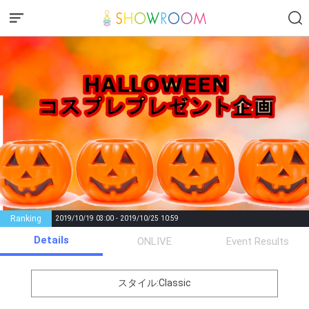
Ranking
2019/10/19 03:00 - 2019/10/25 10:59
Details
Gifting
Comments
ONLIVE
Event Results
Throw gifts to the stage and join
You can post comments. Please
the live performance.
refrain from posting comments
スタイル:Classic
First, try throwing free Stars
that may offend performers or
(once a day)! You can also charge
other users.