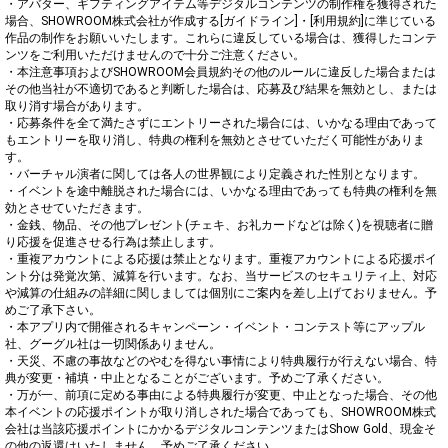
・アバター、ギフティングアイテム等デジタルコンテンツの制作権を獲得された
場合、SHOWROOM株式会社が作成する[ガイドライン]・[利用規約]に準じている
作品の制作をお願いいたします。これらに違反している場合は、獲得したコンテ
ンツをご利用いただけませんので十分ご注意ください。

・本注意事項およびSHOWROOM会員規約その他のルールに違反した場合または
その他当社が不適切であると判断した場合は、応募及び結果を無効とし、または
取り消す場合があります。

・応募条件を全て満たさずにエントリーされた場合には、いかなる理由であって
もエントリーを取り消し、特典の権利を無効とさせていただく可能性がありま
す。 

・バーチャル演者に関しては各人の世界観により定義された性別となります。

・イベントを途中離脱された場合には、いかなる理由であっても特典の権利を無
効とさせていただきます。

・金銭、物品、その他プレゼント(チェキ、お礼カードなどは除く)を視聴者に贈
り応援を促進させる行為は禁止します。 

・重複アカウントによる応援は禁止となります。重複アカウントによる応援ポイ
ント分は発覚次第、減算を行います。なお、当サービスのセキュリティ上、対応
や減算の仕組みの詳細に関しましては個別にご案内を差し上げておりません。予
めご了承下さい。

・本アプリ内で開催されるキャンペーン・イベント・コンテスト等にアップル
社、グーグル社は一切関係ありません。 

・天災、不慮の事故などのやむを得ない事情により特典履行が行えない場合、特
典が変更・補填・中止となることがございます。予めご了承ください。 

・万が一、前項に定める事由による特典履行が変更、中止となった場合、その他
本イベントの応援ポイントが取り消しされた場合であっても、SHOWROOM株式
会社は当該応援ポイントにかかるデジタルコンテンツまたはShow Gold、現金そ
の他の返還はいたしません。予めご了承ください。