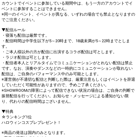
カウントでイベントに参加している期間中は、もう一方のアカウントでイ
ベントに参加することはできません。
※同一のイベント、イベントが異なる、いずれの場合でも禁止となりますの
でご注意ください。
▼配信ルール
・寝落ち配信は厳禁です。
・配信時間は中学生以下が5～20時まで、18歳未満が5～22時までとしま
す。
・ご本人様以外の方が配信に出演するコラボ配信は可とします。
・ラジオ配信は可とします。
・配信者本人とリアルタイムでコミュニケーションがとれない配信は禁止
です。なお、演奏やダンスなどの一時的にコミュニケーションが取れない
配信は、ご自身のパフォーマンス中のみ可能とします。
※運営側が不適切な配信と判断した際は、厳重注意もしくはイベントを辞退
していただく可能性がありますので、予めご了承ください。
※SHOWROOMの障害によって配信できない状況の場合は、ご自身の判断で
振替配信を行ってください。お知らせ・メッセージによる通知がない限
り、代わりの配信時間はございません。
▼特典
☆ランキング1位
ハロウィンコスプレプレゼント！
※商品の発送は国内のみとなります。