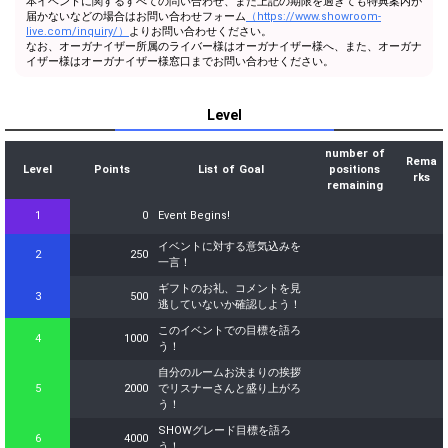
本イベントに関するすべての問い合わせ、また上記の期限を過ぎても特典案内が
届かないなどの場合はお問い合わせフォーム
（https://www.showroom-
live.com/inquiry/）
よりお問い合わせください。
なお、オーガナイザー所属のライバー様はオーガナイザー様へ、また、オーガナ
イザー様はオーガナイザー様窓口までお問い合わせください。
Level
number of
Rema
Level
Points
List of Goal
positions
rks
remaining
1
0
Event Begins!
イベントに対する意気込みを
2
250
一言！
ギフトのお礼、コメントを見
3
500
逃していないか確認しよう！
このイベントでの目標を語ろ
4
1000
う！
自分のルームお決まりの挨拶
5
2000
でリスナーさんと盛り上がろ
う！
SHOWグレード目標を語ろ
6
4000
う！