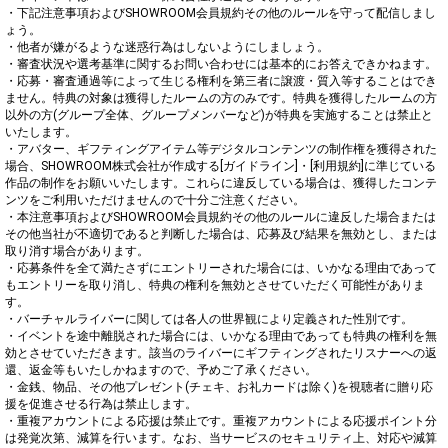
・下記注意事項およびSHOWROOM会員規約その他のルールを守って配信しまし
ょう。

・他者が嫌がるような迷惑行為はしないようにしましょう。

・審査状況や選考基準に関するお問い合わせには基本的にお答えできかねます。

・応募・審査通過等によって生じる権利を第三者に譲渡・質入等することはでき
ません。特典の対象は獲得したルームの方のみです。特典を獲得したルームの方
以外の方(グループ全体、グループメンバーなど)が特典を実施することは禁止と
いたします。

・アバター、ギフティングアイテム等デジタルコンテンツの制作権を獲得された
場合、SHOWROOM株式会社が作成する[ガイドライン]・[利用規約]に準じている
作品の制作をお願いいたします。これらに違反している場合は、獲得したコンテ
ンツをご利用いただけませんので十分ご注意ください。

・本注意事項およびSHOWROOM会員規約その他のルールに違反した場合または
その他当社が不適切であると判断した場合は、応募及び結果を無効とし、または
取り消す場合があります。

・応募条件を全て満たさずにエントリーされた場合には、いかなる理由であって
もエントリーを取り消し、特典の権利を無効とさせていただく可能性がありま
す。

・バーチャルライバーに関しては各人の世界観により定義された性別です。

・イベントを途中離脱された場合には、いかなる理由であっても特典の権利を無
効とさせていただきます。該当のライバーにギフティングされたリスナーへの返
還、返金等もいたしかねますので、予めご了承ください。

・金銭、物品、その他プレゼント(チェキ、お礼カードは除く)を視聴者に贈り応
援を促進させる行為は禁止します。

・重複アカウントによる応援は禁止です。重複アカウントによる応援ポイント分
は発覚次第、減算を行います。なお、当サービスのセキュリティ上、対応や減算