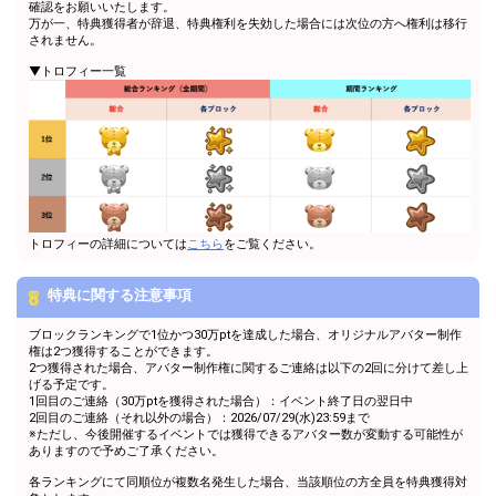
確認をお願いいたします。
万が一、特典獲得者が辞退、特典権利を失効した場合には次位の方へ権利は移行
されません。
▼トロフィー一覧
トロフィーの詳細については
こちら
をご覧ください。
特典に関する注意事項
ブロックランキングで1位かつ30万ptを達成した場合、オリジナルアバター制作
権は2つ獲得することができます。
2つ獲得された場合、アバター制作権に関するご連絡は以下の2回に分けて差し上
げる予定です。
1回目のご連絡（30万ptを獲得された場合）：イベント終了日の翌日中
2回目のご連絡（それ以外の場合）：2026/07/29(水)23:59まで
※ただし、今後開催するイベントでは獲得できるアバター数が変動する可能性が
ありますので予めご了承ください。
各ランキングにて同順位が複数名発生した場合、当該順位の方全員を特典獲得対