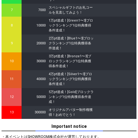
スペシャルギフトのお礼コー
7
7000
ルを見直してみよう！
1万pt達成！[Green1〜3]ブロ
8
10000
ックランキング1位特典獲得
条件達成！
2万pt達成！[Blue1〜3]ブロッ
9
20000
クランキング1位特典獲得条
件達成！
3万pt達成！[Bronze1〜3]ブ
10
30000
ロックランキング1位特典獲
得条件達成！
4万pt達成！[Silver1〜3]ブロ
11
40000
ックランキング1位特典獲得
条件達成！
5万pt達成！[Gold]ブロックラ
12
50000
ンキング1位特典獲得条件達
成！
オリジナルアバター制作権獲
13
300000
得！おめでとう！
Important notice
・本イベントはSHOWROOM株式会社が運営しております。
