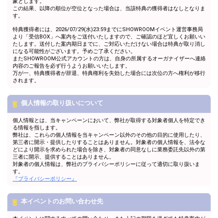
象とします。
この結果、以降の順位が空位となった場合は、当該特典の獲得者はなしとなりま
す。
特典獲得者には、2026/07/29(水)23:59までにSHOWROOMイベント運営事務局
より「受信BOX」へ案内をご送付いたしますので、ご確認のほど宜しくお願いい
たします。送付した案内期日までに、ご対応いただけない場合は特典が取り消し
になる可能性がございます。予めご了承ください。
またSHOWROOM公式アカウントの方は、自身の所属するオーガナイザーへ連絡
内容のご報告を必ず行うようお願いいたします。
万が一、特典獲得者が辞退、特典権利を失効した場合には次位の方へ権利が移行
されます。
個人情報の取り扱いについて
個人情報とは、当キャンペーンにおいて、弊社が取得する対象者個人を特定でき
る情報を指します。
弊社は、これらの個人情報を当キャンペーン以外のその他の目的に使用したり、
第三者に開示・提供したりすることはありません。対象者の個人情報を、法令な
どにより開示を求められた場合を除き、対象者の同意なしに業務委託先以外の第
三者に開示、提供することはありません。
対象者の個人情報は、弊社のプライバシーポリシーに従って適切に取り扱いま
す。
『プライバシーポリシー』
本イベントのお問い合わせ先