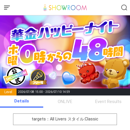
Level
2026/07/08 15:00 - 2026/07/10 14:59
number of
Details
ONLIVE
Event Results
Rema
Level
Points
List of Goal
positions
rks
remaining
1
0
Event Begins!
targets：All Livers
スタイル:Classic
イベントに対する意気込みを
2
250