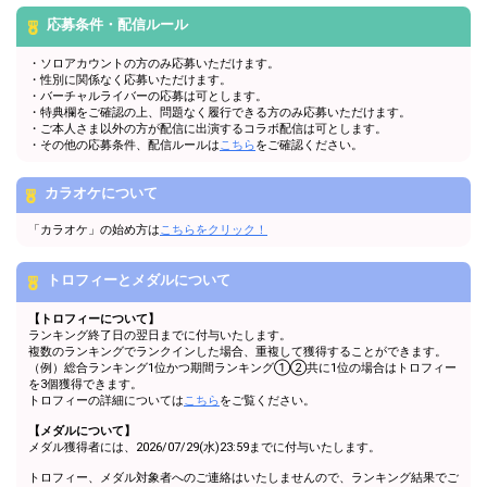
応募条件・配信ルール
・ソロアカウントの方のみ応募いただけます。
・性別に関係なく応募いただけます。
・バーチャルライバーの応募は可とします。
・特典欄をご確認の上、問題なく履行できる方のみ応募いただけます。
・ご本人さま以外の方が配信に出演するコラボ配信は可とします。
・その他の応募条件、配信ルールは
こちら
をご確認ください。
カラオケについて
「カラオケ」の始め方は
こちらをクリック！
トロフィーとメダルについて
【トロフィーについて】
ランキング終了日の翌日までに付与いたします。
複数のランキングでランクインした場合、重複して獲得することができます。
（例）総合ランキング1位かつ期間ランキング①②共に1位の場合はトロフィー
を3個獲得できます。
トロフィーの詳細については
こちら
をご覧ください。
【メダルについて】
メダル獲得者には、2026/07/29(水)23:59までに付与いたします。
トロフィー、メダル対象者へのご連絡はいたしませんので、ランキング結果でご