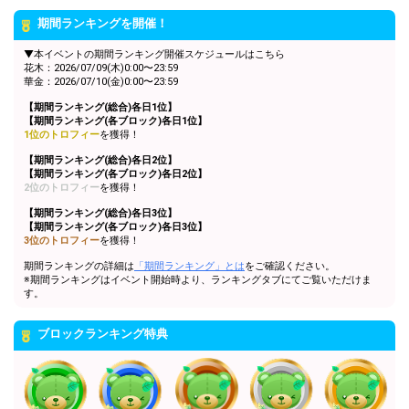
条件達成！
期間ランキングを開催！
5万pt達成！[Gold]ブロックラ
12
50000
ンキング1位特典獲得条件達
▼本イベントの期間ランキング開催スケジュールはこちら
成！
花木：2026/07/09(木)0:00〜23:59
華金：2026/07/10(金)0:00〜23:59
オリジナルアバター制作権獲
13
300000
得！おめでとう！
【期間ランキング(総合)各日1位】
【期間ランキング(各ブロック)各日1位】
1位のトロフィー
を獲得！
Gifting
Comments
【期間ランキング(総合)各日2位】
【期間ランキング(各ブロック)各日2位】
Throw gifts to the stage and join
You can post comments. Please
2位のトロフィー
を獲得！
the live performance.
refrain from posting comments
First, try throwing free Stars
that may offend performers or
【期間ランキング(総合)各日3位】
(once a day)! You can also charge
other users.
【期間ランキング(各ブロック)各日3位】
Show Gold to purchase gifts
3位のトロフィー
を獲得！
(available from 1 JPY)! When you
continue to send gifts to the
期間ランキングの詳細は
「期間ランキング」とは
をご確認ください。
※期間ランキングはイベント開始時より、ランキングタブにてご覧いただけま
performer(s), the performer's
す。
popularity ranking and your
ranking go up.
To cheer on performers, you can
ブロックランキング特典
send them gifts.
To send performers paid items,
you must use Show Gold.