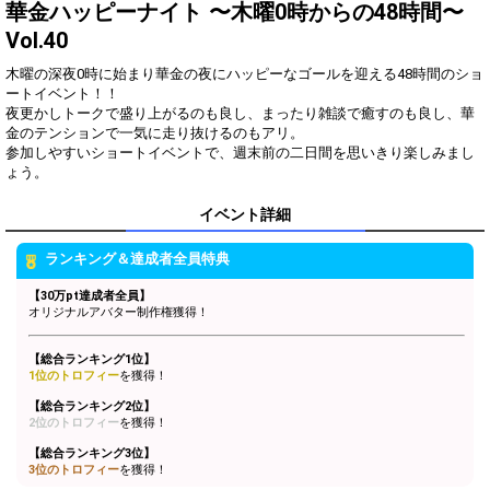
一言！
華金ハッピーナイト 〜木曜0時からの48時間〜
ギフトのお礼、コメントを見
Vol.40
3
500
逃していないか確認しよう！
木曜の深夜0時に始まり華金の夜にハッピーなゴールを迎える48時間のショ
このイベントでの目標を語ろ
4
1000
ートイベント！！
う！
夜更かしトークで盛り上がるのも良し、まったり雑談で癒すのも良し、華
自分のルームお決まりの挨拶
金のテンションで一気に走り抜けるのもアリ。
5
2000
でリスナーさんと盛り上がろ
参加しやすいショートイベントで、週末前の二日間を思いきり楽しみまし
う！
SHOWグレード目標を語ろ
6
4000
う！
イベント詳細
スペシャルギフトのお礼コー
7
7000
ルを見直してみよう！
ランキング＆達成者全員特典
1万pt達成！[Green1〜3]ブロ
【30万pt達成者全員】
8
10000
ックランキング1位特典獲得
オリジナルアバター制作権獲得！
条件達成！
2万pt達成！[Blue1〜3]ブロッ
【総合ランキング1位】
9
20000
クランキング1位特典獲得条
1位のトロフィー
を獲得！
件達成！
3万pt達成！[Bronze1〜3]ブ
【総合ランキング2位】
2位のトロフィー
10
を獲得！
30000
ロックランキング1位特典獲
得条件達成！
【総合ランキング3位】
4万pt達成！[Silver1〜3]ブロ
3位のトロフィー
を獲得！
11
40000
ックランキング1位特典獲得