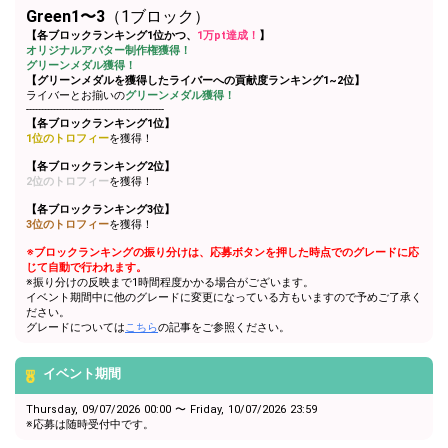
Green1〜3
（1ブロック）
【各ブロックランキング1位かつ、
1万pt達成！
】
オリジナルアバター制作権獲得！
グリーンメダル獲得！
【グリーンメダルを獲得したライバーへの貢献度ランキング1~2位】
ライバーとお揃いの
グリーンメダル獲得！
----------------------------------------------
【各ブロックランキング1位】
1位のトロフィー
を獲得！
【各ブロックランキング2位】
2位のトロフィー
を獲得！
【各ブロックランキング3位】
3位のトロフィー
を獲得！
※ブロックランキングの振り分けは、応募ボタンを押した時点でのグレードに応
じて自動で行われます。
※振り分けの反映まで1時間程度かかる場合がございます。
イベント期間中に他のグレードに変更になっている方もいますので予めご了承く
ださい。
グレードについては
こちら
の記事をご参照ください。
イベント期間
Thursday, 09/07/2026 00:00 〜 Friday, 10/07/2026 23:59
※応募は随時受付中です。