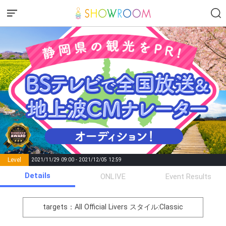
Level
2021/11/29 09:00 - 2021/12/05 12:59
number of
Details
ONLIVE
Event Results
Rema
Level
Points
List of Goal
positions
rks
remaining
1
0
Event Begins!
targets：All Official Livers
スタイル:Classic
オリジナルアバター制作権獲
2
500000