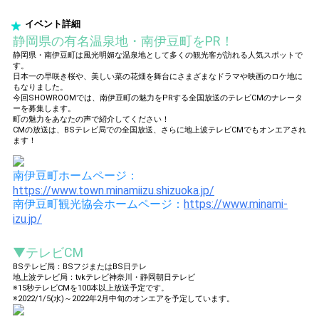
イベント詳細
静岡県の有名温泉地・南伊豆町をPR！
静岡県・南伊豆町は風光明媚な温泉地として多くの観光客が訪れる人気スポットで
す。
日本一の早咲き桜や、美しい菜の花畑を舞台にさまざまなドラマや映画のロケ地に
もなりました。
今回SHOWROOMでは、南伊豆町の魅力をPRする全国放送のテレビCMのナレータ
ーを募集します。
町の魅力をあなたの声で紹介してください！
CMの放送は、BSテレビ局での全国放送、さらに地上波テレビCMでもオンエアされ
ます！
南伊豆町ホームページ：
https://www.town.minamiizu.shizuoka.jp/
南伊豆町観光協会ホームページ：
https://www.minami-
izu.jp/
▼テレビCM
BSテレビ局：BSフジまたはBS日テレ
地上波テレビ局：tvkテレビ神奈川・静岡朝日テレビ
※15秒テレビCMを100本以上放送予定です。
※2022/1/5(水)～2022年2月中旬のオンエアを予定しています。