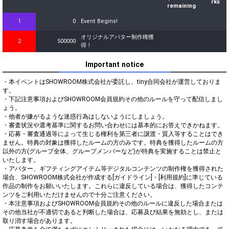
rks
remaining
1
0
Event Begins!
オリジナルアバター制作権獲
2
500000
得！
Important notice
・本イベントはSHOWROOM株式会社が委託し、tiny合同会社が運営しておりま
す。

・下記注意事項およびSHOWROOM会員規約その他のルールを守って配信しまし
ょう。

・他者が嫌がるような迷惑行為はしないようにしましょう。

・審査状況や選考基準に関するお問い合わせには基本的にお答えできかねます。

・応募・審査通過等によって生じる権利を第三者に譲渡・質入等することはでき
ません。特典の対象は獲得したルームの方のみです。特典を獲得したルームの方
以外の方(グループ全体、グループメンバーなど)が特典を実施することは禁止と
いたします。

・アバター、ギフティングアイテム等デジタルコンテンツの制作権を獲得された
場合、SHOWROOM株式会社が作成する[ガイドライン]・[利用規約]に準じている
作品の制作をお願いいたします。これらに違反している場合は、獲得したコンテ
ンツをご利用いただけませんので十分ご注意ください。

・本注意事項およびSHOWROOM会員規約その他のルールに違反した場合または
その他当社が不適切であると判断した場合は、応募及び結果を無効とし、または
取り消す場合があります。
