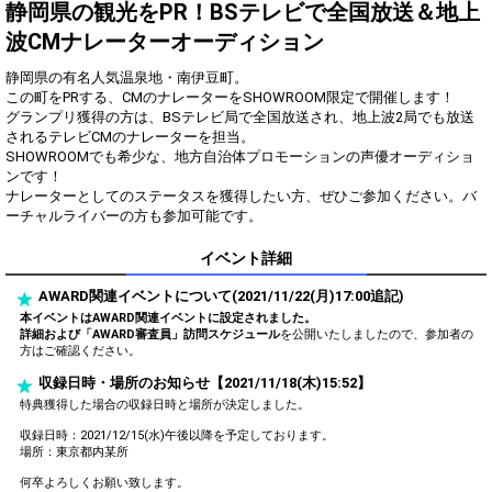
得！
静岡県の観光をPR！BSテレビで全国放送＆地上
波CMナレーターオーディション
Gifting
Comments
静岡県の有名人気温泉地・南伊豆町。
Throw gifts to the stage and join
You can post comments. Please
この町をPRする、CMのナレーターをSHOWROOM限定で開催します！
the live performance.
refrain from posting comments
グランプリ獲得の方は、BSテレビ局で全国放送され、地上波2局でも放送
First, try throwing free Stars
that may offend performers or
されるテレビCMのナレーターを担当。
(once a day)! You can also charge
other users.
SHOWROOMでも希少な、地方自治体プロモーションの声優オーディショ
Show Gold to purchase gifts
ンです！
(available from 1 JPY)! When you
ナレーターとしてのステータスを獲得したい方、ぜひご参加ください。バ
continue to send gifts to the
ーチャルライバーの方も参加可能です。
performer(s), the performer's
popularity ranking and your
ranking go up.
イベント詳細
To cheer on performers, you can
send them gifts.
AWARD関連イベントについて(2021/11/22(月)17:00追記)
To send performers paid items,
本イベントはAWARD関連イベントに設定されました。
you must use Show Gold.
詳細および「AWARD審査員」訪問スケジュール
を公開いたしましたので、参加者の
方はご確認ください。
収録日時・場所のお知らせ【2021/11/18(木)15:52】
特典獲得した場合の収録日時と場所が決定しました。
Close
収録日時：2021/12/15(水)午後以降を予定しております。
場所：東京都内某所
何卒よろしくお願い致します。