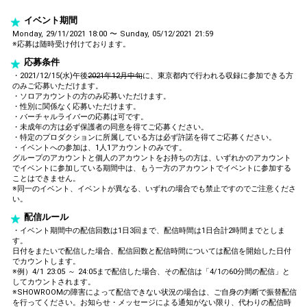
イベント期間
Monday, 29/11/2021 18:00 〜 Sunday, 05/12/2021 21:59
※応募は随時受け付けております。
応募条件
・2021/12/15(水)午後
2021年12月中旬
に、東京都内で行われる収録に参加できる方
のみご応募いただけます。
・ソロアカウントの方のみ応募いただけます。
・性別に関係なく応募いただけます。
・バーチャルライバーの応募は可です。
・未成年の方は必ず保護者の同意を得てご応募ください。
・特定のプロダクションに所属している方は必ず許諾を得てご応募ください。
・イベントへの参加は、1人1アカウントのみです。
グループのアカウントと個人のアカウントをお持ちの方は、いずれかのアカウント
でイベントに参加している期間中は、もう一方のアカウントでイベントに参加する
ことはできません。
※同一のイベント、イベントが異なる、いずれの場合でも禁止ですのでご注意くださ
い。
配信ルール
・イベント期間中の配信回数は1日3回まで、配信時間は1日合計2時間までとしま
す。
日付をまたいで配信した場合、配信回数と配信時間については配信を開始した日付
でカウントします。
※例）4/1 23:05 ～ 24:05まで配信した場合、その配信は「4/1の60分間の配信」と
してカウントされます。
※SHOWROOMの障害によって配信できない状況の場合は、ご自身の判断で振替配信
を行ってください。お知らせ・メッセージによる通知がない限り、代わりの配信時