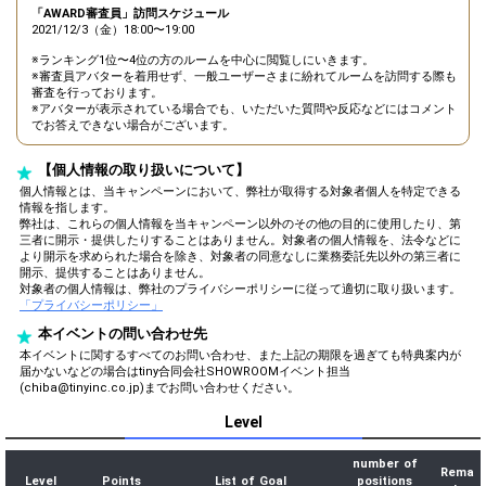
「AWARD審査員」訪問スケジュール
2021/12/3（金）18:00〜19:00
※ランキング1位〜4位の方のルームを中心に閲覧しにいきます。
※審査員アバターを着用せず、一般ユーザーさまに紛れてルームを訪問する際も
審査を行っております。
※アバターが表示されている場合でも、いただいた質問や反応などにはコメント
でお答えできない場合がございます。
【個人情報の取り扱いについて】
個人情報とは、当キャンペーンにおいて、弊社が取得する対象者個人を特定できる
情報を指します。
弊社は、これらの個人情報を当キャンペーン以外のその他の目的に使用したり、第
三者に開示・提供したりすることはありません。対象者の個人情報を、法令などに
より開示を求められた場合を除き、対象者の同意なしに業務委託先以外の第三者に
開示、提供することはありません。
対象者の個人情報は、弊社のプライバシーポリシーに従って適切に取り扱います。
「プライバシーポリシー」
本イベントの問い合わせ先
本イベントに関するすべてのお問い合わせ、また上記の期限を過ぎても特典案内が
届かないなどの場合はtiny合同会社SHOWROOMイベント担当
(chiba@tinyinc.co.jp)までお問い合わせください。
Level
number of
Rema
Level
Points
List of Goal
positions