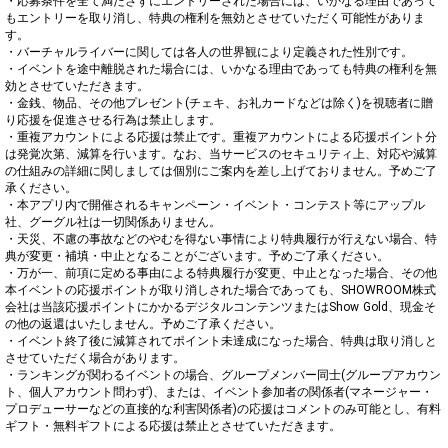
・応募条件を全て満たさずにエントリーされた場合には、いかなる理由であって
もエントリーを取り消し、特典の権利を無効とさせていただく可能性がありま
す。

・バーチャルライバーに関しては各人の世界観により定義された性別です。

・イベントを途中離脱された場合には、いかなる理由であっても特典の権利を無
効とさせていただきます。

・金銭、物品、その他プレゼント(チェキ、お礼カードなどは除く)を視聴者に贈
り応援を促進させる行為は禁止します。

・重複アカウントによる応援は禁止です。重複アカウントによる応援ポイント分
は発覚次第、減算を行います。なお、当サービスのセキュリティ上、対応や減算
の仕組みの詳細に関しましては個別にご案内を差し上げておりません。予めご了
承ください。

・本アプリ内で開催されるキャンペーン・イベント・コンテスト等にアップル
社、グーグル社は一切関係ありません。

・天災、不慮の事故などのやむを得ない事情により特典履行が行えない場合、特
典が変更・補填・中止となることがございます。予めご了承ください。

・万が一、前項に定める事由による特典履行が変更、中止となった場合、その他
本イベントの応援ポイントが取り消しされた場合であっても、SHOWROOM株式
会社は当該応援ポイントにかかるデジタルコンテンツまたはShow Gold、現金そ
の他の返還はいたしません。予めご了承ください。

・イベント終了後に減算されてポイント未達成になった場合、特典は取り消しと
させていただく場合があります。

・ランキングが関わるイベントの場合、グループメンバー同士(グループアカウン
ト、個人アカウント問わず)、または、イベント参加者の関係者(マネージャー・
プロデューサーなどの直接的な利害関係者)の応援はコメントのみ可能とし、有料
ギフト・無料ギフトによる応援は禁止とさせていただきます。