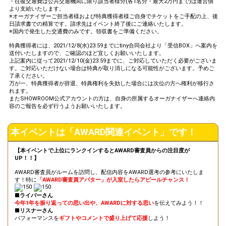
・往復交通費は公共交通機関に限り該当者様分(各1名分・最大2万円まで)は運営側
より支給いたします。
※オーガナイザーご担当者様および特典獲得者様ご自身でチケットをご手配の上、後
日請求書での精算です。請求先はイベント終了後にご連絡いたします。
※国内で発生した交通費のみです。領収書をご準備ください。
特典獲得者には、2021/12/8(水)23:59までにtiny合同会社より「受信BOX」へ案内を
送付いたしますので、ご確認のほど宜しくお願いいたします。
上記案内に従って2021/12/10(金)23:59までに、ご対応していただく必要がございま
す。ご対応いただけない場合は特典が取り消しになる可能性がございます。予めご
了承ください。
万が一、特典獲得者が辞退、特典権利を失効した場合には次位の方へ権利が移行さ
れます。
またSHOWROOM公式アカウントの方は、自身の所属するオーガナイザーへ連絡内
容のご報告を必ず行うようお願いいたします。
本イベントは「AWARD関連イベント」です！
【本イベントで上位にランクインするとAWARD審査員からの注目度が
UP！！】
AWARD審査員がルームを訪問し、配信内容をAWARD選考の参考にいたしま
す！特に
「AWARD審査員アバター」が入室したらアピールチャンス！
■ライバーさん
今年1年を振り返っての思い出や、AWARDに対する思い
を伝えてみよう！！
■リスナーさん
パフォーマンスを
ギフトやコメントで盛り上げて応援
しよう！