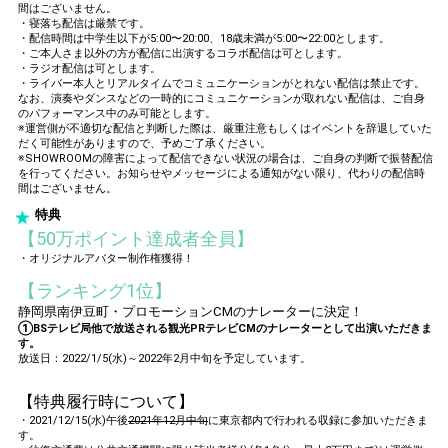
間はございません。
・寝落ち配信は厳禁です。
・配信時間は中学生以下が5:00〜20:00、18歳未満が5:00〜22:00とします。
・ご本人さま以外の方が配信に出演するコラボ配信は可とします。
・ラジオ配信は可とします。
・ライバー本人とリアルタイムでコミュニケーションがとれない配信は禁止です。
なお、演奏やダンスなどの一時的にコミュニケーションが取れない配信は、ご自身
のパフォーマンス中のみ可能とします。
※運営側が不適切な配信と判断した際は、厳重注意もしくはイベントを辞退していた
だく可能性がありますので、予めご了承ください。
※SHOWROOMの障害によって配信できない状況の場合は、ご自身の判断で振替配信
を行ってください。お知らせやメッセージによる通知がない限り、代わりの配信時
間はございません。
特典
【50万ポイント達成者全員】
・オリジナルアバター制作権獲得！
【ランキング1位】
静岡県南伊豆町・プロモーションCMのナレーターに決定！
①BSテレビ局他で放送される観光PRテレビCMのナレーターとして出演いただきま
す。
放送日：2022/1/5(水)～2022年2月中旬を予定しています。
【特典履行時について】
・2021/12/15(水)午後
2021年12月中旬
に東京都内で行われる収録に参加いただきま
す。