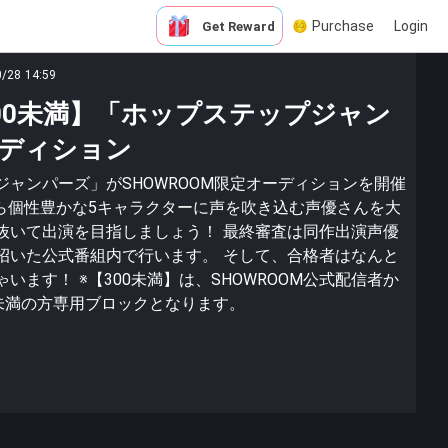
Purchase
Login
Get Reward
0/28 14:59
00未満】「ホップステップジャン
ディション
ャンパーズ」がSHOWROOM限定オーディションを開催
から個性豊かな5キャラクターに声を吹き込む声優さんを大
抜いて出演を目指しましょう！ 最終審査は同作出演声優
招いた公式番組内で行います。 そして、合格者はなんと
ます！ ※【300未満】は、SHOWROOM公式配信者か
人未満の方専用ブロックとなります。