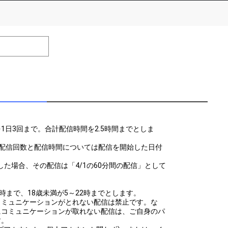
number of positions
Remarks
remaining
す！
のボイスを投稿
1日3回まで。合計配信時間を2.5時間までとしま
、配信回数と配信時間については配信を開始した日付
まで配信した場合、その配信は「4/1の60分間の配信」として
します！（1分
時まで、18歳未満が5～22時までとします。
コミュニケーションがとれない配信は禁止です。な
にコミュニケーションが取れない配信は、ご自身のパ
す。