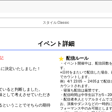
List of Goal
スタイル:Classic
ョンにかける意気込みをツイートします！
ップジャンパーズ」のお気に入りキャラクターについて語ります！
イベント詳細
ップジャンパーズ」の魅力を「#ジャンパーズ」をつけてツイートしま
ップジャンパーズ」募集キャラクターの台本をデータでプレゼント！
追記
配信ルール
ップジャンパーズ」獲得台本を使ってセリフを読み、ファンルームにそ
・イベント開催中は、配信回数を
フはいくつでもOK！
す。
名に決定いたしました！
※日付をまたいで配信した場合
ップジャンパーズ」の宣伝ＣＭナレーションを考えて披露します！
でカウントします。
例）4/1 23:05 ～ 24:05
ターを自分が演じるとしたらどうしたいかを語ってファンルームに投稿
カウントされます。
ていると判断しました。
・寝落ち配信は厳禁です。
味として考えさせていただき
・配信時間は中学生以下が5～20
バター制作権獲得！
・配信者本人とリアルタイムで
お、演奏やダンスなどの一時的
るということでそちらの期待
フォーマンス中のみ可能としま
Comments