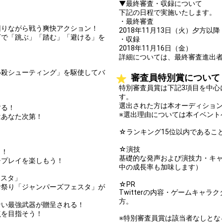
▼最終審査・収録について
下記の日程で実施いたします。
・最終審査
りながら戦う爽快アクション！
2018年11月13日（火）夕方以降
で「跳ぶ」「踏む」「避ける」を
・収録
2018年11月16日（金）
詳細については、最終審査進出
殺シューティング」を駆使してバ
審査員特別賞について
特別審査員賞は下記3項目を中心
す。
選出された方は本オーディショ
する！
※選出理由については本イベント
あなた次第！
☆ランキング15位以内であるこ
☆演技
」！
基礎的な発声および演技力・キ
チプレイを楽しもう！
中の成長率も加味します）
ェスタ」
☆PR
お祭り「ジャンパーズフェスタ」が
Twitterの内容・ゲームキャ
方。
ない最強武器が贈呈される！
点を目指そう！
※特別審査員賞は該当者なしとな