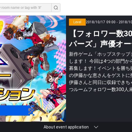
Level
2018/10/17 09:00 - 2018/1
【フォロワー数3
パーズ」声優オー
新作ゲーム「ホップステップジ
します！ 今回は4つの部門
募集します！イベントを勝ち
の伊藤かな恵さんをゲストに
伊藤さんと同日に収録できちゃい
つルームフォロワー数300
About event application