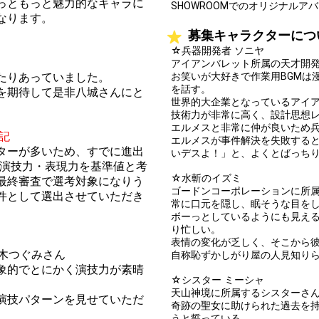
っともっと魅力的なキャラに
SHOWROOMでのオリジナルア
なります。
募集キャラクターにつ
☆兵器開発者 ソニヤ
アイアンバレット所属の天才開
たりあっていました。
お笑いが大好きで作業用BGMは
を話す。
を期待して是非八城さんにと
世界的大企業となっているアイア
技術力が非常に高く、設計思想
エルメスと非常に仲が良いため
追記
エルメスが事件解決を失敗する
ターが多いため、すでに進出
いデスよ！」と、よくとばっち
な演技力・表現力を基準値と考
☆水斬のイズミ
最終審査で選考対象になりう
ゴードンコーポレーションに所
件として選出させていただき
常に口元を隠し、眠そうな目を
ボーっとしているようにも見え
り忙しい。
表情の変化が乏しく、そこから
木つぐみさん
自称恥ずかしがり屋の人見知り
象的でとにかく演技力が素晴
☆シスター ミーシャ
天山神境に所属するシスターさ
演技パターンを見せていただ
奇跡の聖女に助けられた過去を
うと誓っている。