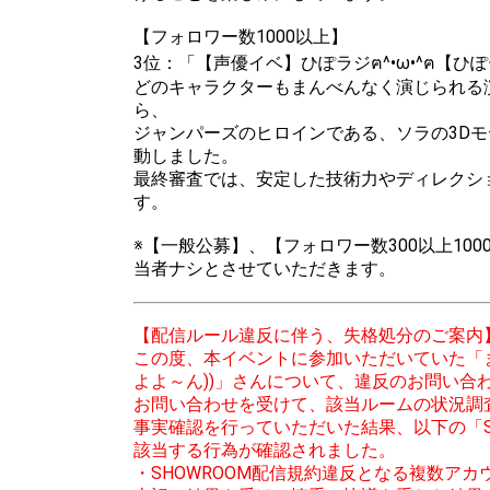
【フォロワー数1000以上】
3位：「【声優イベ】ひぽラジฅ^•ω•^ฅ【ひ
どのキャラクターもまんべんなく演じられる
ら、
ジャンパーズのヒロインである、ソラの3D
動しました。
最終審査では、安定した技術力やディレクシ
す。
※【一般公募】、【フォロワー数300以上10
当者ナシとさせていただきます。
【配信ルール違反に伴う、失格処分のご案内】(201
この度、本イベントに参加いただいていた「ま
よよ～ん))」さんについて、違反のお問い合
お問い合わせを受けて、該当ルームの状況調
事実確認を行っていただいた結果、以下の「S
該当する行為が確認されました。
・SHOWROOM配信規約違反となる複数アカ