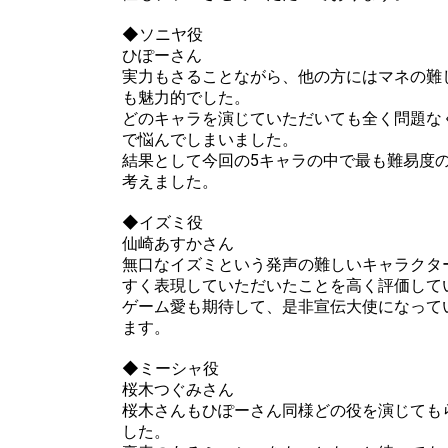
◆ソニヤ役
Throw gifts to the stage and join the live performance.
First, try throwing free Stars (once a day)! You can also charg
ひぽーさん
(available from 1 JPY)! When you continue to send gifts to the 
実力もさることながら、他の方にはマネの難
popularity ranking and your ranking go up.
も魅力的でした。
To cheer on performers, you can send them gifts.
To send performers paid items, you must use Show Gold.
どのキャラを演じていただいても全く問題な
で悩んでしまいました。
結果として今回の5キャラの中で最も難易度
考えました。
◆イズミ役
仙崎あすかさん
無口なイズミという発声の難しいキャラクタ
すく表現していただいたことを高く評価して
ゲーム愛も期待して、是非宣伝大使になって
ます。
◆ミーシャ役
桜木つぐみさん
桜木さんもひぽーさん同様どの役を演じても
した。