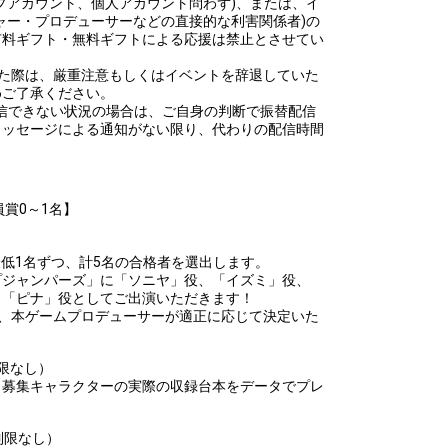
プアカウント、個人アカウント問わず)、または、イ
ャー・プロデューサーなどの直接的な利害関係者)の
efrain from posting comments that may offend performers or
有料ギフト・無料ギフトによる応援は禁止とさせてい
した際は、厳重注意もしくはイベントを辞退していた
めご了承ください。
て配信できない状況の場合は、ご自身の判断で振替配信
メッセージによる通知がない限り、代わりの配信時間
賞0～1名】
低1名ずつ、計5名の合格者を選出します。
プジャンパーズ」に「ソニヤ」役、「イズミ」役、
、「ピナ」役としてご出演いただきます！
え、本ゲームプロデューサーが適正に応じて決定いた
限なし）
」募集キャラクターの実際の収録台本をデータでプレ
制限なし）