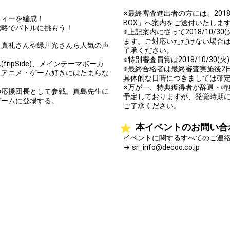
※最終審査進出者の方には、2018/
ティーを編成！
BOX」へ案内をご送付いたしま
戦略でバトルに挑もう！
※上記案内に従って2018/10/3
ます。ご対応いただけない場合
田真礼さんや緑川光さんら人気の声
了承ください。
※特別審査員賞は2018/10/3
ipSide)、メインテーマボーカ
※最終合格者は最終審査実施後2
、アニメ・ゲーム好きにはたまらな
具体的な日時につきましては確
※万が一、特典獲得者が辞退・
の応援団長として参戦。真島先生に
予定しておりますが、発覚時期
ゲームに登場する。
ご了承ください。
本イベントのお問い合
イベントに関するすべてのご連
→ sr_info@decoo.co.jp