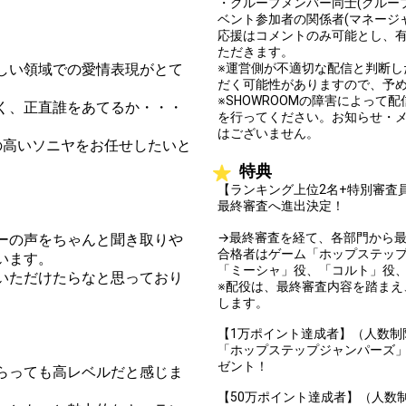
・グループメンバー同士(グルー
ベント参加者の関係者(マネージ
You can post comments. Please r
応援はコメントのみ可能とし、
e Show Gold to purchase gifts
other users.
ただきます。
performer(s), the performer's
しい領域での愛情表現がとて
※運営側が不適切な配信と判断
だく可能性がありますので、予
※SHOWROOMの障害によっ
く、正直誰をあてるか・・・
を行ってください。お知らせ・
はございません。
の高いソニヤをお任せしたいと
特典
Close
【ランキング上位2名+特別審査員
最終審査へ進出決定！
→最終審査を経て、各部門から最
ーの声をちゃんと聞き取りや
合格者はゲーム「ホップステッ
います。
「ミーシャ」役、「コルト」役
いただけたらなと思っており
※配役は、最終審査内容を踏ま
します。
【1万ポイント達成者】（人数制
「ホップステップジャンパーズ
ゼント！
らっても高レベルだと感じま
【50万ポイント達成者】（人数