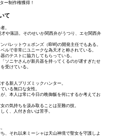
バター制作権獲得！
いて
発者。
漫才や落語。そのせいか関西弁がうつり、エセ関西弁
ンバレットウェポンズ（IBW)の開発主任でもある。
レベルで非常にユニークな為天才と称されている。
兵器のテストに協力してもらっている。
と「ソニヤさんが新兵器を持ってくるのが遅すぎたせ
りを受けている。
属する新人プリズミックハンター。
している無口な女性。
るが、本人は常に今日の晩御飯を何にするか考えてお
彼女の気持ちを汲み取ることは至難の技。
らしく、人付き合いは苦手。
ん。
持ち、それ以来ミーシャは天山神境で聖女を守護しよ