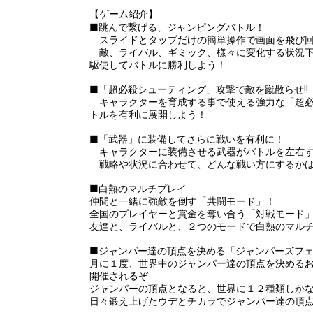
【ゲーム紹介】
■跳んで繋げる、ジャンピングバトル！
スライドとタップだけの簡単操作で画面を飛び回
敵、ライバル、ギミック、様々に変化する状況下
駆使してバトルに勝利しよう！
■「超必殺シューティング」攻撃で敵を蹴散らせ!!
キャラクターを育成する事で使える強力な「超必
トルを有利に展開しよう！
■「武器」に装備してさらに戦いを有利に！
キャラクターに装備させる武器がバトルを左右
戦略や状況に合わせて、どんな戦い方にするかは
■白熱のマルチプレイ
仲間と一緒に強敵を倒す「共闘モード」！
全国のプレイヤーと賞金を奪い合う「対戦モード
友達と、ライバルと、２つのモードで白熱のマル
■ジャンパー達の頂点を決める「ジャンパーズフ
月に１度、世界中のジャンパー達の頂点を決める
開催されるぞ
ジャンパーの頂点となると、世界に１２種類しか
日々鍛え上げたウデとチカラでジャンパー達の頂