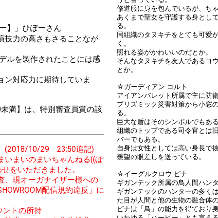
修道服に身を包んでいるが、ち
あくまで聖女を守護する身とし
る。
ぽー】」ひぽーさん
同組織のタヌキチをとても可愛
演技力の高さもさることなが
く。
照れる姿がかわいいのだとか。
モデルを製作されたことには感
そんなタヌキチを友人であるヨ
とか。
ョン対応力に期待していま
☆ガーディアン コルト
アイアンバレット所属で主に防
プリズミック災害対策から小窓
00未満】は、特別審査員賞の該
る。
巨大な盾はそのシンボルでもあ
組織のトップである司令官とは
バーでもある。
自身は女性としては高い身長で
8/10/29 23:50追記)
羨望の眼差しを送っている。
いまいのまいちゃんねる((ぽ
わせをいただきました。
☆イーグルクロウ ピナ
査、現オーガナイザー様への
ギガンテック所属の鳥人間ハン
HOWROOM配信規約違反」に
ギガンテックのハンターの多く
た目が人間と他の生物の融合体
ピナは「鳥」の能力を得ており
ウントの所持
いわゆる「ハーピー」とも言え