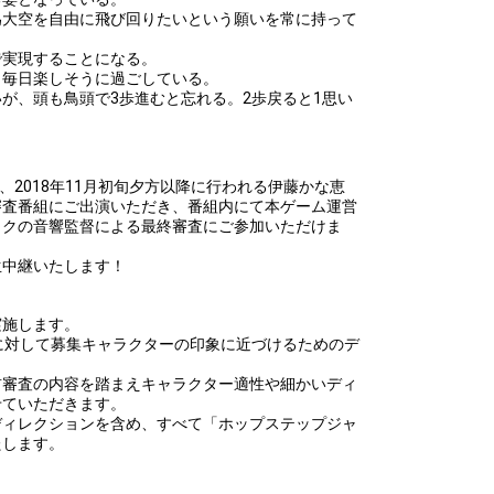
為大空を自由に飛び回りたいという願いを常に持って
で実現することになる。
、毎日楽しそうに過ごしている。
が、頭も鳥頭で3歩進むと忘れる。2歩戻ると1思い
は、2018年11月初旬夕方以降に行われる伊藤かな恵
審査番組にご出演いただき、番組内にて本ゲーム運営
ックの音響監督による最終審査にご参加いただけま
生中継いたします！
実施します。
に対して募集キャラクターの印象に近づけるためのデ
前審査の内容を踏まえキャラクター適性や細かいディ
せていただきます。
ディレクションを含め、すべて「ホップステップジャ
たします。