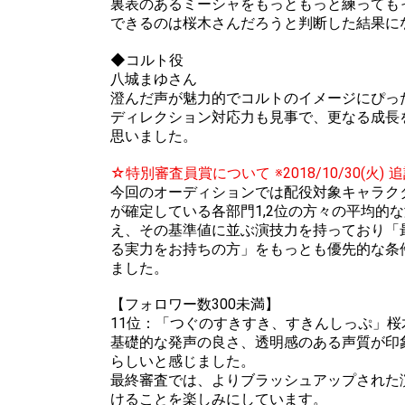
裏表のあるミーシャをもっともっと練っても
できるのは桜木さんだろうと判断した結果に
◆コルト役
八城まゆさん
澄んだ声が魅力的でコルトのイメージにぴっ
ディレクション対応力も見事で、更なる成長
思いました。
☆特別審査員賞について ※2018/10/30(火) 
今回のオーディションでは配役対象キャラク
が確定している各部門1,2位の方々の平均的
え、その基準値に並ぶ演技力を持っており「
る実力をお持ちの方」をもっとも優先的な条
ました。
【フォロワー数300未満】
11位：「つぐのすきすき、すきんしっぷ」桜
基礎的な発声の良さ、透明感のある声質が印
らしいと感じました。
最終審査では、よりブラッシュアップされた
けることを楽しみにしています。