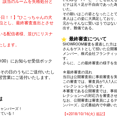
、該当のルームを失格処分と
ピナは元々足が不自由であった
いた。
その願いはこの姿となったこと
日！！】"ひこっちゃんの犬
本人はこの姿に大満足しており
2位とし、最終審査進出とさせ
元からそんなに賢いほうではない
出す。難儀である。
いる配信者様、並びにリスナ
最終審査について
SHOWROOM審査を通過した方
たします。
さんをゲストとして招いた公開
メンバー、株式会社フランティ
す。
0:00）にお知らせ受信ボック
さらに、この最終審査の様子を
てはその日のうちにご送付いたし
☆最終審査の流れ
当日は公開審査前に事前審査を
翌営業にご送付いたします。
この審査では、審査員が1人1人
ィレクションを行います。
本審査である公開審査では、事
レクションへの対応力を審査さ
は
なお、公開審査は審査員による
ンパーズ」公式番組内で中継い
ジャンパーズ！
っている！
【※2018/10/16(火) 追記】