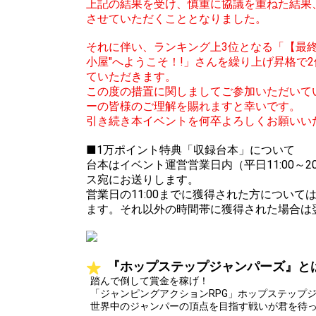
上記の結果を受け、慎重に協議を重ねた結果
させていただくこととなりました。
それに伴い、ランキング上3位となる「【最終
小屋"へようこそ！!」さんを繰り上げ昇格で
ていただきます。
この度の措置に関しましてご参加いただいて
ーの皆様のご理解を賜れますと幸いです。
引き続き本イベントを何卒よろしくお願いい
■1万ポイント特典「収録台本」について
台本はイベント運営営業日内（平日11:00～2
ス宛にお送りします。
営業日の11:00までに獲得された方につい
ます。それ以外の時間帯に獲得された場合は
『ホップステップジャンパーズ』と
踏んで倒して賞金を稼げ！
「ジャンピングアクションRPG」ホップステップ
世界中のジャンパーの頂点を目指す戦いが君を待