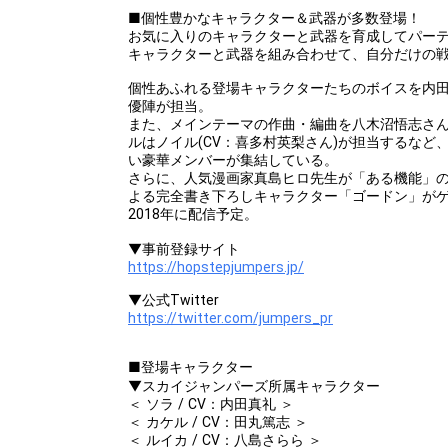
■個性豊かなキャラクター＆武器が多数登場！
お気に入りのキャラクターと武器を育成してパー
キャラクターと武器を組み合わせて、自分だけの
個性あふれる登場キャラクターたちのボイスを内
優陣が担当。
また、メインテーマの作曲・編曲を八木沼悟志さん(fr
ルはノイル(CV：喜多村英梨さん)が担当するなど
い豪華メンバーが集結している。
さらに、人気漫画家真島ヒロ先生が「ある機能」
よる完全書き下ろしキャラクター「ゴードン」が
2018年に配信予定。
▼事前登録サイト
https://hopstepjumpers.jp/
▼公式Twitter
https://twitter.com/jumpers_pr
■登場キャラクター
▼スカイジャンパーズ所属キャラクター
＜ ソラ / CV：内田真礼 ＞
＜ カケル / CV：田丸篤志 ＞
＜ ルイカ / CV：八島さらら ＞