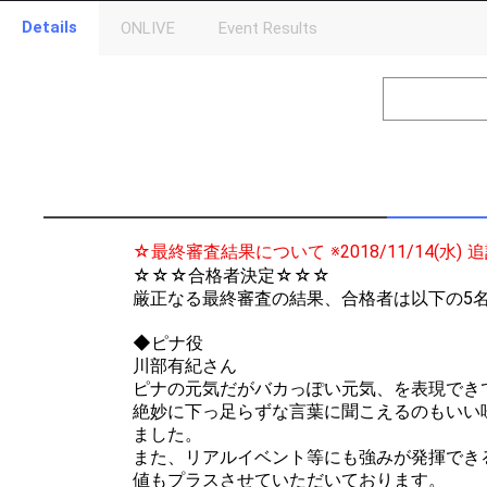
Details
ONLIVE
Event Results
Level
Points
1
0
Event Begins!
2
100
本オーディシ
3
1000
「ホップステ
4
5000
「ホップステ
5
10000
「ホップステ
☆最終審査結果について ※2018/11/14(水) 
「ホップステ
☆☆☆合格者決定☆☆☆
6
20000
します。 セリ
厳正なる最終審査の結果、合格者は以下の5
7
30000
「ホップステ
◆ピナ役
募集キャラク
川部有紀さん
8
40000
以内）
ピナの元気だがバカっぽい元気、を表現でき
絶妙に下っ足らずな言葉に聞こえるのもいい
9
500000
オリジナルア
ました。
また、リアルイベント等にも強みが発揮でき
Gifting
値もプラスさせていただいております。