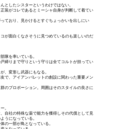
ゃんとしたシスターというわけではない。
て正装がコレであるとミーシャ自身が判断して着てい
がっており、見かけるとすぐちょっかいを出しにい
ウコが面白くなさそうに見つめているのも楽しいのだ
衛部隊を率いている。
の戸締りまで守りという守りは全てコルトが担ってい
るが、変形し武器にもなる。
旧友で、アイアンバレットの創設に関わった重要メン
抜群のプロポーション。周囲はそのスタイルの良さに
ター。
は、自社の特殊な薬で能力を獲得しその代償として見
のようになっている。
身体の一部が鳥となっている。
る姿となっている。