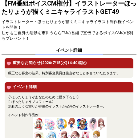
得！
【FM番組ボイスCM権付】イラストレーターほっ
たりょうが描くミニキャライラストGET49
Gifting
Comments
イラストレーター・ほったりょうが描くミニキャライラスト制作権イベン
Throw gifts to the stage and join
You can post comments. Please
トを開催！
the live performance.
refrain from posting comments
しかもご自身の活動を市川うららFMの番組で宣伝できるボイスCMの権利
First, try throwing free Stars
that may offend performers or
もプレゼント！
(once a day)! You can also charge
other users.
Show Gold to purchase gifts
イベント詳細
(available from 1 JPY)! When you
continue to send gifts to the
performer(s), the performer's
重要なお知らせ(2026/7/15(水)14:40追記)
popularity ranking and your
ranking go up.
厳正なる審査の結果、特別審査員賞は該当者なしとさせていただきます。
To cheer on performers, you can
send them gifts.
To send performers paid items,
イベント詳細
you must use Show Gold.
♧ほったりょうがあなたのために描き下ろし♧
〖ほったりょうプロフィール〗
水彩のような塗りが特徴のイラストが定評のイラストレーター。
Close
イベント制作作品例