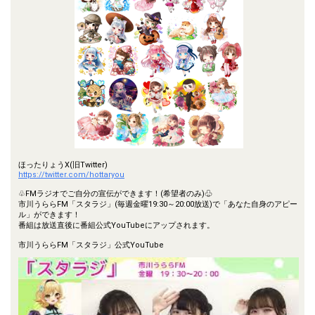
ほったりょうX(旧Twitter)
https://twitter.com/hottaryou
♧FMラジオでご自分の宣伝ができます！(希望者のみ)♧
市川うららFM「スタラジ」(毎週金曜19:30～20:00放送)で「あなた自身のアピー
ル」ができます！
番組は放送直後に番組公式YouTubeにアップされます。
市川うららFM「スタラジ」公式YouTube