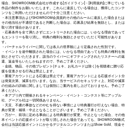
場合、SHOWROOM株式会社が作成する[ガイドライン]・[利用規約]に準じている
作品の制作をお願いいたします。これらに違反している場合は、獲得したコンテ
ンツをご利用いただけませんので十分ご注意ください。

・本注意事項およびSHOWROOM会員規約その他のルールに違反した場合または
その他当社が不適切であると判断した場合は、応募及び結果を無効とし、または
取り消す場合があります。

・応募条件を全て満たさずにエントリーされた場合には、いかなる理由であって
もエントリーを取り消し、特典の権利を無効とさせていただく可能性がありま
す。

・バーチャルライバーに関しては各人の世界観により定義された性別です。

・イベントを途中離脱された場合には、いかなる理由であっても特典の権利を無
効とさせていただきます。該当のライバーにギフティングされたリスナーへの返
還、返金等もいたしかねますので、予めご了承ください。

・金銭、物品、その他プレゼント(チェキ、お礼カードは除く)を視聴者に贈り応
援を促進させる行為は禁止します。

・重複アカウントによる応援は禁止です。重複アカウントによる応援ポイント分
は発覚次第、減算を行います。なお、当サービスのセキュリティ上、対応や減算
の仕組みの詳細に関しましては個別にご案内を差し上げておりません。予めご了
承ください。

・本アプリ内で開催されるキャンペーン・イベント・コンテスト等にアップル
社、グーグル社は一切関係ありません。

・天災、不慮の事故などのやむを得ない事情により特典履行が行えない場合、特
典が変更・補填・中止となることがございます。予めご了承ください。

・万が一、前項に定める事由による特典履行が変更、中止となった場合、その他
本イベントの応援ポイントが取り消しされた場合であっても、SHOWROOM株式
会社は当該応援ポイントにかかるデジタルコンテンツまたはShow Gold、現金そ