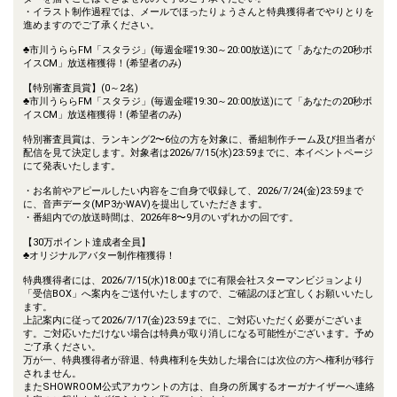
・イラスト制作過程では、メールでほったりょうさんと特典獲得者でやりとりを
進めますのでご了承ください。
♣市川うららFM「スタラジ」(毎週金曜19:30～20:00放送)にて「あなたの20秒ボ
イスCM」放送権獲得！(希望者のみ)
【特別審査員賞】(0～2名)
♣市川うららFM「スタラジ」(毎週金曜19:30～20:00放送)にて「あなたの20秒ボ
イスCM」放送権獲得！(希望者のみ)
特別審査員賞は、ランキング2〜6位の方を対象に、番組制作チーム及び担当者が
配信を見て決定します。対象者は2026/7/15(水)23:59までに、本イベントページ
にて発表いたします。
・お名前やアピールしたい内容をご自身で収録して、2026/7/24(金)23:59まで
に、音声データ(MP3かWAV)を提出していただきます。
・番組内での放送時間は、2026年8〜9月のいずれかの回です。
【30万ポイント達成者全員】
♣オリジナルアバター制作権獲得！
特典獲得者には、2026/7/15(水)18:00までに有限会社スターマンビジョンより
「受信BOX」へ案内をご送付いたしますので、ご確認のほど宜しくお願いいたし
ます。
上記案内に従って2026/7/17(金)23:59までに、ご対応いただく必要がございま
す。ご対応いただけない場合は特典が取り消しになる可能性がございます。予め
ご了承ください。
万が一、特典獲得者が辞退、特典権利を失効した場合には次位の方へ権利が移行
されません。
またSHOWROOM公式アカウントの方は、自身の所属するオーガナイザーへ連絡