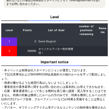
届かないなどの場合は有限会社スターマンビジョン（event@starman.co.jp）
までお問い合わせください。
Level
number of
Rema
Level
Points
List of Goal
positions
rks
remaining
1
0
Event Begins!
オリジナルアバター制作権獲
2
300000
得！
Important notice
・本イベントは有限会社スターマンビジョンが運営しております。

・下記注意事項およびSHOWROOM会員規約その他のルールを守って配信しまし
ょう。

・他者が嫌がるような迷惑行為はしないようにしましょう。

・審査状況や選考基準に関するお問い合わせには基本的にお答えできかねます。

・応募・審査通過等によって生じる権利を第三者に譲渡・質入等することはでき
ません。特典の対象は獲得したルームの方のみです。特典を獲得したルームの方
以外の方(グループ全体、グループメンバーなど)が特典を実施することは禁止と
いたします。

・アバター、ギフティングアイテム等デジタルコンテンツの制作権を獲得された