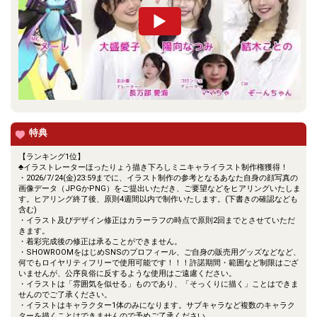
特典
【ランキング1位】
♣イラストレーターほったりょう描き下ろしミニキャライラスト制作権獲得！
・2026/7/24(金)23:59までに、イラスト制作の参考となるあなた自身の顔写真の
画像データ（JPGかPNG）をご提出いただき、ご要望などをヒアリングいたしま
す。ヒアリング終了後、原則4週間以内で制作いたします。(下書きの確認なども
含む)
・イラスト及びデザイン修正はカラーラフの時点で原則2回までとさせていただ
きます。
・着彩完成後の修正は承ることができません。
・SHOWROOMをはじめSNSのプロフィール、ご自身の販売用グッズなどなど、
何でもロイヤリティフリーで使用可能です！！！許諾期間・範囲など制限はござ
いませんが、公序良俗に反するような使用はご遠慮ください。
・イラストは「雰囲気を似せる」ものであり、「そっくりに描く」ことはできま
せんのでご了承ください。
・イラストはキャラクター1体のみになります。サブキャラなど複数のキャラク
ターを描くことはできませんので予めご了承ください。