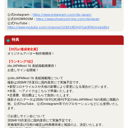
公式Instagram：
https://www.instagram.com/iito.japan/
公式SHOWROOM：
https://www.showroom-live.com/iitojapan
公式YouTube：
https://www.youtube.com/channel/UCbFs9DVyQYuk3FWmigdo8Gg
特典
【30万pt達成者全員】
オリジナルアバター制作権獲得！
【ランキング1位】
iitoJAPANvol.16 表紙掲載権獲得！
お渡しサイン会開催！
◎iitoJAPANvol.16 表紙掲載権について
撮影は2026年7月某日に国内某所にて実施予定です。
※新型コロナウイルスや天候の影響により変更になる場合がございます。
※衣装、ヘアメイクはこちらで準備いたします。
※交通費、宿泊費はこちらで負担いたします。
撮影されたデータは2026/10/01(木)発刊予定のiitoJAPANvol.16の表紙に掲載の
他、公式YouTube、公式Instagram等でのプロモーションなどにも使用いたし
ます。
◎お渡しサイン会について
2026年10月某日に国内某所にて実施予定です。
実施場所及び日程の確定は特典獲得者と相談の上、決定いたします。