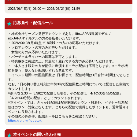
2026/06/15(月) 06:00 〜 2026/06/21(日) 21:59
応募条件・配信ルール
・株式会社リーズン発行アカウントであり、iitoJAPAN専属モデル /
iitoJAPAN1stモデルの方のみ応募いただけます。
・2026/06/08(月)時点で18歳以上の方のみ応募いただけます。
・ソロアカウントの方のみ応募いただけます。
・女性の方のみ応募いただけます。
・バーチャルライバーの応募は不可とします。
・特典欄をご確認の上、問題なく履行できる方のみ応募いただけます。
・ご本人さま以外の方が配信に出演するコラボ配信は不可とします。※コラボ機
能を使う、使わない配信いずれも禁止です。
・イベント期間中の配信回数は1日3回まで、配信時間は1日合計2時間までとしま
す。
なお、1日の切り替え時刻は午前3時で配信回数と時間については配信した実績で
カウントします。
※例)4/2 2:30 ～ 3:30にて配信した場合、その配信は「4/1の30分間の配信」
「4/2の30分間の配信」としてカウントされます。
※本イベントでは、きっかけ配信は配信制限のカウント対象外、ビギナー歓迎配
信はカウント対象となります。どちらの配信で獲得したポイントも、通常通りイ
ベントに反映されます。
その他の応募条件、配信ルールはこちらをご確認ください。
https://bit.ly/4cuotpk
本イベントの問い合わせ先