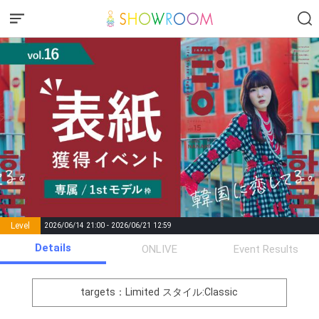
Level
2026/06/14 21:00 - 2026/06/21 12:59
number of
Details
ONLIVE
Event Results
Rema
Level
Points
List of Goal
positions
rks
remaining
1
0
Event Begins!
targets：Limited
スタイル:Classic
オリジナルアバター制作権獲
2
300000