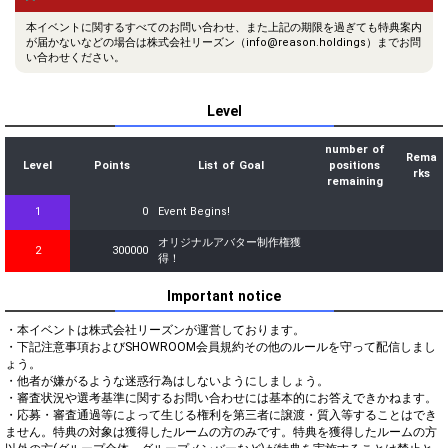
本イベントに関するすべてのお問い合わせ、また上記の期限を過ぎても特典案内
が届かないなどの場合は株式会社リーズン（info@reason.holdings）までお問
い合わせください。
Level
number of
Rema
Level
Points
List of Goal
positions
rks
remaining
1
0
Event Begins!
オリジナルアバター制作権獲
2
300000
得！
Important notice
・本イベントは株式会社リーズンが運営しております。

・下記注意事項およびSHOWROOM会員規約その他のルールを守って配信しまし
ょう。

・他者が嫌がるような迷惑行為はしないようにしましょう。

・審査状況や選考基準に関するお問い合わせには基本的にお答えできかねます。

・応募・審査通過等によって生じる権利を第三者に譲渡・質入等することはでき
ません。特典の対象は獲得したルームの方のみです。特典を獲得したルームの方