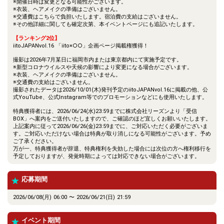
※開催日時は変更となる可能性がございます。
※衣装、ヘアメイクの準備はございません。
※交通費はこちらで負担いたします。宿泊費の支給はございません。
※その他詳細に関しても確定次第、本イベントページにも追記いたします。
【ランキング2位】
iitoJAPANvol.16 「iito×○○」企画ページ掲載権獲得！
撮影は2026年7月某日に福岡市内または東京都内にて実施予定です。
※新型コロナウイルスや天候の影響により変更になる場合がございます。
※衣装、ヘアメイクの準備はございません。
※交通費の支給はございません。
撮影されたデータは2026/10/01(木)発刊予定のiitoJAPANvol.16に掲載の他、公
式YouTube、公式Instagram等でのプロモーションなどにも使用いたします。
特典獲得者には、2026/06/24(水)23:59までに株式会社リーズンより「受信
BOX」へ案内をご送付いたしますので、ご確認のほど宜しくお願いいたします。
上記案内に従って2026/06/26(金)23:59までに、ご対応いただく必要がございま
す。ご対応いただけない場合は特典が取り消しになる可能性がございます。予め
ご了承ください。
万が一、特典獲得者が辞退、特典権利を失効した場合には次位の方へ権利移行を
予定しておりますが、発覚時期によっては対応できない場合がございます。
応募期間
2026/06/08(月) 06:00 〜 2026/06/21(日) 21:59
イベント期間