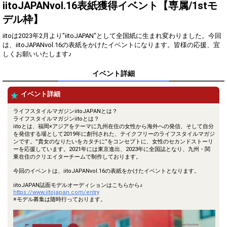
得！
iitoJAPANvol.16表紙獲得イベント【専属/1stモ
デル枠】
Gifting
Comments
iitoは2023年2月より"iitoJAPAN"として全国紙に生まれ変わりました。今回
Throw gifts to the stage and join
You can post comments. Please
は、iitoJAPANvol.16の表紙をかけたイベントになります。皆様の応援、宜
the live performance.
refrain from posting comments
しくお願いいたします♪
First, try throwing free Stars
that may offend performers or
(once a day)! You can also charge
other users.
イベント詳細
Show Gold to purchase gifts
(available from 1 JPY)! When you
continue to send gifts to the
イベント詳細
performer(s), the performer's
popularity ranking and your
ライフスタイルマガジンiitoJAPANとは？
ranking go up.
ライフスタイルマガジンiitoとは？
To cheer on performers, you can
iitoとは、福岡×アジアをテーマに九州在住の女性から海外への発信、そして自分
send them gifts.
を発信する場として2019年に創刊された、テイクフリーのライフスタイルマガジ
To send performers paid items,
ンです。”貴女のなりたいをカタチに”をコンセプトに、女性のセカンドストーリ
you must use Show Gold.
ーを応援しています。2021年には東京進出、2023年に全国誌となり、九州・関
東在住のクリエイターチームで制作しております。
今回のイベントは、iitoJAPANvol.16の表紙をかけたイベントとなります。
iitoJAPAN誌面モデルオーディションはこちらから♪
Close
https://www.iitojapan.com/entry
※モデル募集は随時行っております。