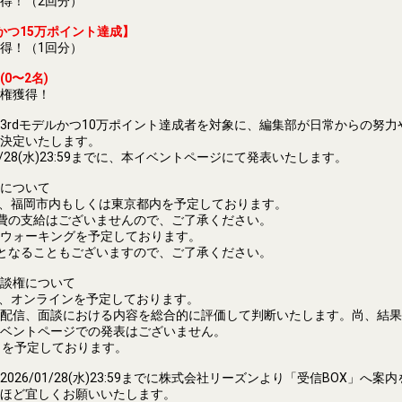
得！（2回分）
かつ15万ポイント達成】
得！（1回分）
0〜2名)
権獲得！
3rdモデルかつ10万ポイント達成者を対象に、編集部が日常からの努
決定いたします。
01/28(水)23:59までに、本イベントページにて発表いたします。
について
日に、福岡市内もしくは東京都内を予定しております。
費の支給はございませんので、ご了承ください。
ウォーキングを予定しております。
となることもございますので、ご了承ください。
談権について
日に、オンラインを予定しております。
配信、面談における内容を総合的に評価して判断いたします。尚、結果
ベントページでの発表はございません。
名を予定しております。
026/01/28(水)23:59までに株式会社リーズンより「受信BOX」へ
ほど宜しくお願いいたします。