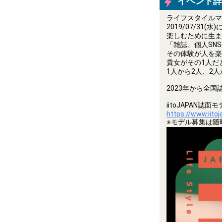
イベント詳
ライフスタイルマガ
2019/07/3
楽しむために生ま
「雑誌、個人SN
その体験が人を楽
貴女がその1人だ
1人から2人、2
2023年から全
iitoJAPAN
https://www.iito
※モデル募集は随