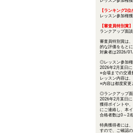
レッスン参加権獲
【ランキング2位
レッスン参加権獲
【審査員特別賞】(
ランクアップ面談
審査員特別賞は、
的な評価をもとに
対象者は2026/
◎レッスン参加権
2026年2月某
※会場までの交通
レッスン内容は、
※内容は都度変更
◎ランクアップ面
2026年2月某
獲得ポイントや、
にご連絡し、本イ
合格者数は0～2
特典獲得者には、2
すので、ご確認の