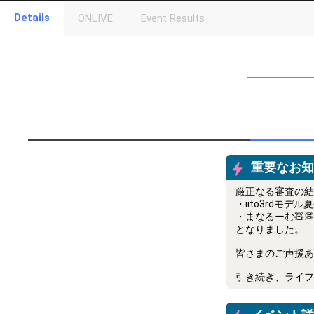
Details
ONLIVE
Event Results
Level
Points
1
0
Event Begins!
2
100000
審査員特別賞
3
150000
ランキング1
4
300000
オリジナルア
Gifting
重要なお知らせ
厳正なる審査の結
Throw gifts to the stage and join the live performance.
First, try throwing free Stars (once a day)! You can also charg
・iito3rdモデル
(available from 1 JPY)! When you continue to send gifts to the 
・まなるーむ🧸💭
popularity ranking and your ranking go up.
となりました。
To cheer on performers, you can send them gifts.
To send performers paid items, you must use Show Gold.
皆さまのご声援あ
引き続き、ライフス