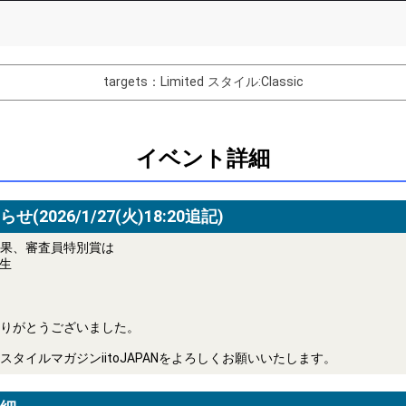
List of Goal
targets：Limited
スタイル:Classic
最低条件達成！
~2位特典獲得条件達成！
イベント詳細
バター制作権獲得！
Comments
(2026/1/27(火)18:20追記)
果、審査員特別賞は
You can post comments. Please r
e Show Gold to purchase gifts
other users.
夏生
performer(s), the performer's
りがとうございました。
タイルマガジンiitoJAPANをよろしくお願いいたします。
Close