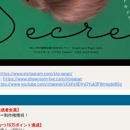
https://www.instagram.com/iito.japan/
：
https://www.showroom-live.com/iitojapan
ttps://www.youtube.com/channel/UCbFs9DVyQYuk3FWmigdo8Gg
達成者全員】
ー制作権獲得！
かつ15万ポイント達成】