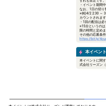
ずれも禁止です。
・イベント期間中
なお、1日の切り
※例)4/2 2:3
カウントされます
・1回の配信は必
※15分というの
限の時間と定めま
その他の応募条件
https://bit.ly/4c
本イベン
本イベントに関す
式会社リーズン（in