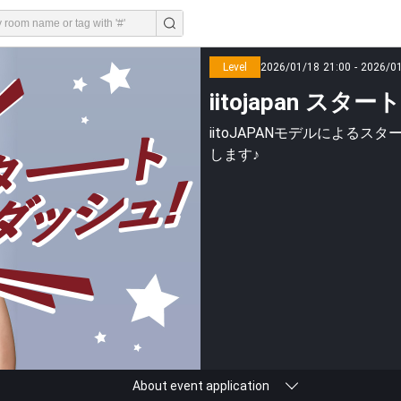
Level
2026/01/18 21:00 - 2026/0
iitojapan スタ
iitoJAPANモデルによ
します♪
About event application