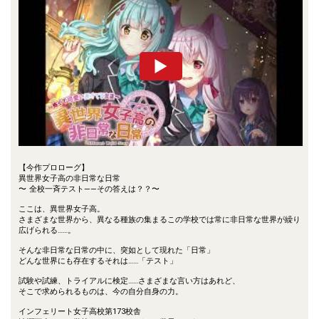
【今作プロローグ】
異世界女子高の非日常な日常
〜 全校一斉テスト――その答えは？？〜
ここは、異世界女子高。
さまざまな世界から、異なる種族の集まるこの学校では常に非日常な世界が繰り
広げられる……。
そんな非日常な日常の中に、突如として現れた「日常」
どんな世界にも存在するそれは……「テスト」
試験や試練、トライアルに検定……さまざまな言い方はあれど、
そこで求められるものは、今の自分自身の力。
インフェリート女子高校第173校舎