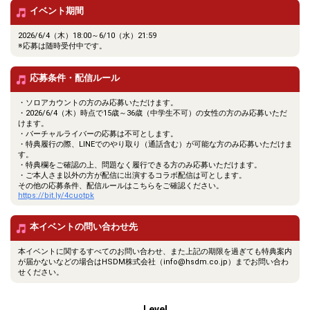
イベント期間
2026/6/4（木）18:00～6/10（水）21:59
※応募は随時受付中です。
応募条件・配信ルール
・ソロアカウントの方のみ応募いただけます。
・2026/6/4（木）時点で15歳～36歳（中学生不可）の女性の方のみ応募いただ
けます。
・バーチャルライバーの応募は不可とします。
・特典履行の際、LINEでのやり取り（通話含む）が可能な方のみ応募いただけま
す。
・特典欄をご確認の上、問題なく履行できる方のみ応募いただけます。
・ご本人さま以外の方が配信に出演するコラボ配信は可とします。
その他の応募条件、配信ルールはこちらをご確認ください。
https://bit.ly/4cuotpk
本イベントの問い合わせ先
本イベントに関するすべてのお問い合わせ、また上記の期限を過ぎても特典案内
が届かないなどの場合はHSDM株式会社（info@hsdm.co.jp）までお問い合わ
せください。
Level