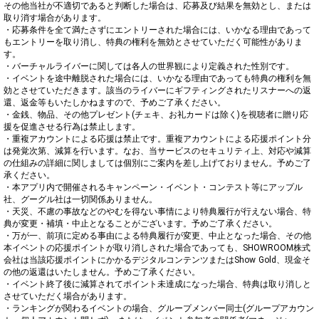
その他当社が不適切であると判断した場合は、応募及び結果を無効とし、または
取り消す場合があります。

・応募条件を全て満たさずにエントリーされた場合には、いかなる理由であって
もエントリーを取り消し、特典の権利を無効とさせていただく可能性がありま
す。

・バーチャルライバーに関しては各人の世界観により定義された性別です。

・イベントを途中離脱された場合には、いかなる理由であっても特典の権利を無
効とさせていただきます。該当のライバーにギフティングされたリスナーへの返
還、返金等もいたしかねますので、予めご了承ください。

・金銭、物品、その他プレゼント(チェキ、お礼カードは除く)を視聴者に贈り応
援を促進させる行為は禁止します。

・重複アカウントによる応援は禁止です。重複アカウントによる応援ポイント分
は発覚次第、減算を行います。なお、当サービスのセキュリティ上、対応や減算
の仕組みの詳細に関しましては個別にご案内を差し上げておりません。予めご了
承ください。

・本アプリ内で開催されるキャンペーン・イベント・コンテスト等にアップル
社、グーグル社は一切関係ありません。

・天災、不慮の事故などのやむを得ない事情により特典履行が行えない場合、特
典が変更・補填・中止となることがございます。予めご了承ください。

・万が一、前項に定める事由による特典履行が変更、中止となった場合、その他
本イベントの応援ポイントが取り消しされた場合であっても、SHOWROOM株式
会社は当該応援ポイントにかかるデジタルコンテンツまたはShow Gold、現金そ
の他の返還はいたしません。予めご了承ください。

・イベント終了後に減算されてポイント未達成になった場合、特典は取り消しと
させていただく場合があります。

・ランキングが関わるイベントの場合、グループメンバー同士(グループアカウン