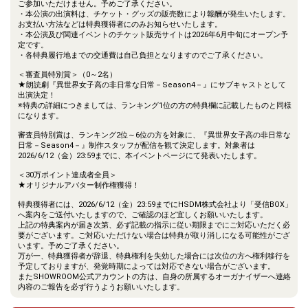
ご参加いただけません。予めご了承ください。
・本公演の出演料は、チケット・グッズの販売数により報酬が発生いたします。
お支払い方法などは特典獲得者にのみお知らせいたします。
・本公演及び関連イベントのチケット販売サイトは2026年6月中旬にオープン予
定です。
・各特典履行地までの交通費は自己負担となりますのでご了承ください。
＜審査員特別賞＞（0～2名）
★朗読劇『異世界女子高の非日常な日常－Season4－』にサブキャストとして
出演決定！
※特典の詳細につきましては、ランキング1位の方の特典欄に記載したものと同様
になります。
審査員特別賞は、ランキング2位～6位の方を対象に、『異世界女子高の非日常な
日常－Season4－』制作スタッフが配信を観て決定します。対象者は
2026/6/12（金）23:59までに、本イベントページにて発表いたします。
＜30万ポイント達成者全員＞
★オリジナルアバター制作権獲得！
特典獲得者には、2026/6/12（金）23:59までにHSDM株式会社より「受信BOX」
へ案内をご送付いたしますので、ご確認のほど宜しくお願いいたします。
上記の特典案内が届き次第、必ず記載の指示に従い期限までにご対応いただく必
要がございます。ご対応いただけない場合は特典が取り消しになる可能性がござ
います。予めご了承ください。
万が一、特典獲得者が辞退、特典権利を失効した場合には次位の方へ権利移行を
予定しておりますが、発覚時期によっては対応できない場合がございます。
またSHOWROOM公式アカウントの方は、自身の所属するオーガナイザーへ連絡
内容のご報告を必ず行うようお願いいたします。