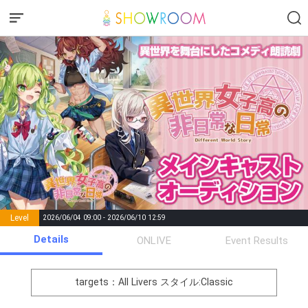
Level
2026/06/04 09:00 - 2026/06/10 12:59
number of
Details
ONLIVE
Event Results
Rema
Level
Points
List of Goal
positions
rks
remaining
1
0
Event Begins!
targets：All Livers
スタイル:Classic
オリジナルアバター制作権獲
2
300000