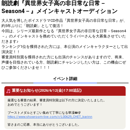
得！
朗読劇『異世界女子高の非日常な日常－
Season4－』メインキャストオーディション
Gifting
Comments
大人気を博したボイスドラマCD作品『異世界女子高の非日常な日常』が、
Throw gifts to the stage and join
You can post comments. Please
約5年ぶりに「朗読劇」として復活！
the live performance.
refrain from posting comments
今回は、シリーズ最新作となる『異世界女子高の非日常な日常－Season4
First, try throwing free Stars
that may offend performers or
－』のメインキャストを務めていただくライバーさんを大募集させていた
(once a day)! You can also charge
other users.
だきます♪
Show Gold to purchase gifts
ランキング1位を獲得された方には、本公演のメインキャラクターとして出
(available from 1 JPY)! When you
演決定！！
continue to send gifts to the
審査員特別賞を獲得された方にも出演のチャンスがありますので、将来、
performer(s), the performer's
popularity ranking and your
声優を目指されている方、朗読劇にチャレンジしたい方は、この機会にぜ
ranking go up.
ひご参加くださいませ！！！
To cheer on performers, you can
send them gifts.
イベント詳細
To send performers paid items,
you must use Show Gold.
重要なお知らせ(2026/6/12(金)17:00追記)
厳選なる審査の結果、審査員特別賞は以下の方に決定いたしました。
おめでとうございます！
Close
ブーストメダルとすごい集めて丁寧になる華凜🦝🍨
https://www.showroom-live.com/r/L00629_CHET_karinn
皆さまのご応募、本当にありがとうございました。