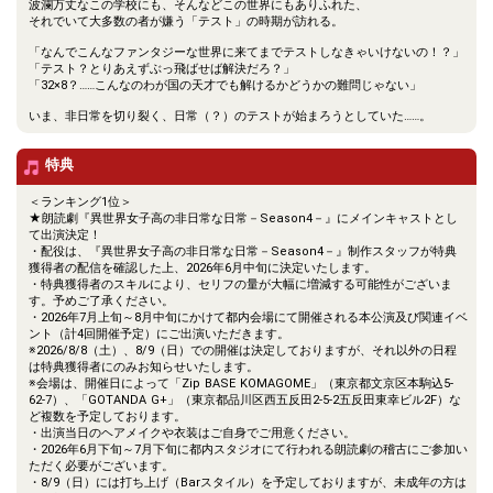
波瀾万丈なこの学校にも、そんなどこの世界にもありふれた、
それでいて大多数の者が嫌う「テスト」の時期が訪れる。
「なんでこんなファンタジーな世界に来てまでテストしなきゃいけないの！？」
「テスト？とりあえずぶっ飛ばせば解決だろ？」
「32×8？……こんなのわが国の天才でも解けるかどうかの難問じゃない」
いま、非日常を切り裂く、日常（？）のテストが始まろうとしていた……。
特典
＜ランキング1位＞
★朗読劇『異世界女子高の非日常な日常－Season4－』にメインキャストとし
て出演決定！
・配役は、『異世界女子高の非日常な日常－Season4－』制作スタッフが特典
獲得者の配信を確認した上、2026年6月中旬に決定いたします。
・特典獲得者のスキルにより、セリフの量が大幅に増減する可能性がございま
す。予めご了承ください。
・2026年7月上旬～8月中旬にかけて都内会場にて開催される本公演及び関連イベ
ント（計4回開催予定）にご出演いただきます。
※2026/8/8（土）、8/9（日）での開催は決定しておりますが、それ以外の日程
は特典獲得者にのみお知らせいたします。
※会場は、開催日によって「Zip BASE KOMAGOME」（東京都文京区本駒込5-
62-7）、「GOTANDA G+」（東京都品川区西五反田2-5-2五反田東幸ビル2F）な
ど複数を予定しております。
・出演当日のヘアメイクや衣装はご自身でご用意ください。
・2026年6月下旬～7月下旬に都内スタジオにて行われる朗読劇の稽古にご参加い
ただく必要がございます。
・8/9（日）には打ち上げ（Barスタイル）を予定しておりますが、未成年の方は