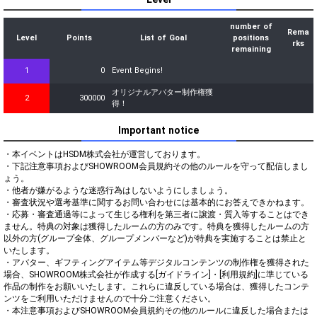
number of
Rema
Level
Points
List of Goal
positions
rks
remaining
1
0
Event Begins!
オリジナルアバター制作権獲
2
300000
得！
Important notice
・本イベントはHSDM株式会社が運営しております。

・下記注意事項およびSHOWROOM会員規約その他のルールを守って配信しまし
ょう。

・他者が嫌がるような迷惑行為はしないようにしましょう。

・審査状況や選考基準に関するお問い合わせには基本的にお答えできかねます。

・応募・審査通過等によって生じる権利を第三者に譲渡・質入等することはでき
ません。特典の対象は獲得したルームの方のみです。特典を獲得したルームの方
以外の方(グループ全体、グループメンバーなど)が特典を実施することは禁止と
いたします。

・アバター、ギフティングアイテム等デジタルコンテンツの制作権を獲得された
場合、SHOWROOM株式会社が作成する[ガイドライン]・[利用規約]に準じている
作品の制作をお願いいたします。これらに違反している場合は、獲得したコンテ
ンツをご利用いただけませんので十分ご注意ください。

・本注意事項およびSHOWROOM会員規約その他のルールに違反した場合または