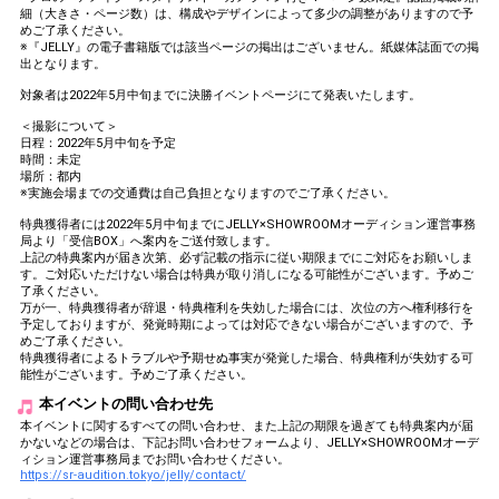
細（大きさ・ページ数）は、構成やデザインによって多少の調整がありますので予
めご了承ください。
※『JELLY』の電子書籍版では該当ページの掲出はございません。紙媒体誌面での掲
出となります。
対象者は2022年5月中旬までに決勝イベントページにて発表いたします。
＜撮影について＞
日程：2022年5月中旬を予定
時間：未定
場所：都内
※実施会場までの交通費は自己負担となりますのでご了承ください。
特典獲得者には2022年5月中旬までにJELLY×SHOWROOMオーディション運営事務
局より「受信BOX」へ案内をご送付致します。
上記の特典案内が届き次第、必ず記載の指示に従い期限までにご対応をお願いしま
す。ご対応いただけない場合は特典が取り消しになる可能性がございます。予めご
了承ください。
万が一、特典獲得者が辞退・特典権利を失効した場合には、次位の方へ権利移行を
予定しておりますが、発覚時期によっては対応できない場合がございますので、予
めご了承ください。
特典獲得者によるトラブルや予期せぬ事実が発覚した場合、特典権利が失効する可
能性がございます。予めご了承ください。
本イベントの問い合わせ先
本イベントに関するすべての問い合わせ、また上記の期限を過ぎても特典案内が届
かないなどの場合は、下記お問い合わせフォームより、JELLY×SHOWROOMオーデ
ィション運営事務局までお問い合わせください。
https://sr-audition.tokyo/jelly/contact/