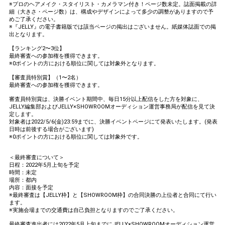
※プロのヘアメイク・スタイリスト・カメラマン付き！ページ数未定。誌面掲載の詳
細（大きさ・ページ数）は、構成やデザインによって多少の調整がありますので予
めご了承ください。
※『JELLY』の電子書籍版では該当ページの掲出はございません。紙媒体誌面での掲
出となります。
【ランキング2〜3位】
最終審査への参加権を獲得できます。
※0ポイントの方における順位に関しては対象外となります。
【審査員特別賞】（1〜2名）
最終審査への参加権を獲得できます。
審査員特別賞は、決勝イベント期間中、毎日15分以上配信をした方を対象に、
JELLY編集部およびJELLY×SHOWROOMオーディション運営事務局が配信を見て決
定します。
対象者は2022/5/6(金)23:59までに、決勝イベントページにて発表いたします。(発表
日時は前後する場合がございます)
※0ポイントの方における順位に関しては対象外です。
＜最終審査について＞
日程：2022年5月上旬を予定
時間：未定
場所：都内
内容：面接を予定
※最終審査は【JELLY枠】と【SHOWROOM枠】の合同決勝の上位者と合同にて行い
ます。
※実施会場までの交通費は自己負担となりますのでご了承ください。
最終審査進出者には2022年5月上旬までにJELLY×SHOWROOMオーディション運営