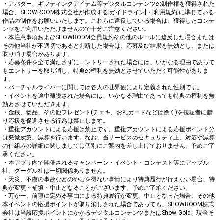
・アバター、ギフティングアイテム等デジタルコンテンツの制作権を獲得された
場合、SHOWROOM株式会社が作成する[ガイドライン]・[利用規約]に準じている
作品の制作をお願いいたします。これらに違反している場合は、獲得したコンテ
ンツをご利用いただけませんので十分ご注意ください。

・本注意事項およびSHOWROOM会員規約その他のルールに違反した場合または
その他当社が不適切であると判断した場合は、応募及び結果を無効とし、または
取り消す場合があります。

・応募条件を全て満たさずにエントリーされた場合には、いかなる理由であって
もエントリーを取り消し、特典の権利を無効とさせていただく可能性がありま
す。

・バーチャルライバーに関しては各人の世界観により定義された性別です。

・イベントを途中離脱された場合には、いかなる理由であっても特典の権利を無
効とさせていただきます。

・金銭、物品、その他プレゼント(チェキ、お礼カードなどは除く)を視聴者に贈
り応援を促進させる行為は禁止します。

・重複アカウントによる応援は禁止です。重複アカウントによる応援ポイント分
は発覚次第、減算を行います。なお、当サービスのセキュリティ上、対応や減算
の仕組みの詳細に関しましては個別にご案内を差し上げておりません。予めご了
承ください。

・本アプリ内で開催されるキャンペーン・イベント・コンテスト等にアップル
社、グーグル社は一切関係ありません。

・天災、不慮の事故などのやむを得ない事情により特典履行が行えない場合、特
典が変更・補填・中止となることがございます。予めご了承ください。

・万が一、前項に定める事由による特典履行が変更、中止となった場合、その他
本イベントの応援ポイントが取り消しされた場合であっても、SHOWROOM株式
会社は当該応援ポイントにかかるデジタルコンテンツまたはShow Gold、現金そ