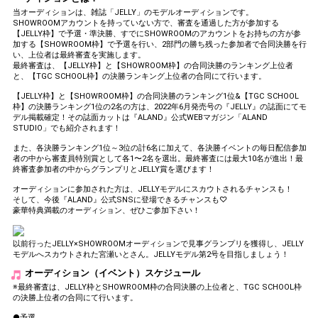
当オーディションは、雑誌「JELLY」のモデルオーディションです。
SHOWROOMアカウントを持っていない方で、審査を通過した方が参加する
【JELLY枠】で予選・準決勝、すでにSHOWROOMのアカウントをお持ちの方が参
加する【SHOWROOM枠】で予選を行い、2部門の勝ち残った参加者で合同決勝を行
い、上位者は最終審査を実施します。
最終審査は、【JELLY枠】と【SHOWROOM枠】の合同決勝のランキング上位者
と、【TGC SCHOOL枠】の決勝ランキング上位者の合同にて行います。
【JELLY枠】と【SHOWROOM枠】の合同決勝のランキング1位&【TGC SCHOOL
枠】の決勝ランキング1位の2名の方は、2022年6月発売号の『JELLY』の誌面にてモ
デル掲載確定！その誌面カットは『ALAND』公式WEBマガジン「ALAND
STUDIO」でも紹介されます！
また、各決勝ランキング1位～3位の計6名に加えて、各決勝イベントの毎日配信参加
者の中から審査員特別賞として各1〜2名を選出。最終審査には最大10名が進出！最
終審査参加者の中からグランプリとJELLY賞を選びます！
オーディションに参加された方は、JELLYモデルにスカウトされるチャンスも！
そして、今後『ALAND』公式SNSに登場できるチャンスも♡
豪華特典満載のオーディション、ぜひご参加下さい！
以前行ったJELLY×SHOWROOMオーディションで見事グランプリを獲得し、JELLY
モデルへスカウトされた宮瀬いとさん。JELLYモデル第2号を目指しましょう！
オーディション（イベント）スケジュール
※最終審査は、JELLY枠とSHOWROOM枠の合同決勝の上位者と、TGC SCHOOL枠
の決勝上位者の合同にて行います。
●予選