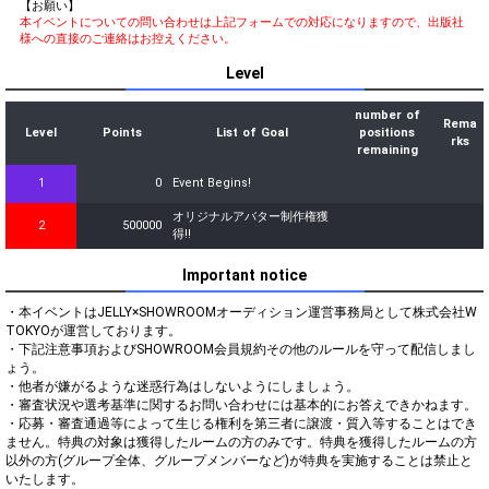
【お願い】
本イベントについての問い合わせは上記フォームでの対応になりますので、出版社
様への直接のご連絡はお控えください。
Level
number of
Rema
Level
Points
List of Goal
positions
rks
remaining
1
0
Event Begins!
オリジナルアバター制作権獲
2
500000
得!!
Important notice
・本イベントはJELLY×SHOWROOMオーディション運営事務局として株式会社W 
TOKYOが運営しております。

・下記注意事項およびSHOWROOM会員規約その他のルールを守って配信しまし
ょう。

・他者が嫌がるような迷惑行為はしないようにしましょう。

・審査状況や選考基準に関するお問い合わせには基本的にお答えできかねます。

・応募・審査通過等によって生じる権利を第三者に譲渡・質入等することはでき
ません。特典の対象は獲得したルームの方のみです。特典を獲得したルームの方
以外の方(グループ全体、グループメンバーなど)が特典を実施することは禁止と
いたします。
