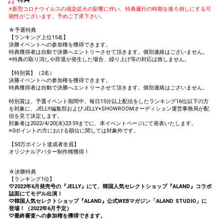
※新型コロナウイルスの感染拡大の影響に伴い、特典履行の時期を後ろ倒しにする可
能性がございます。予めご了承下さい。
☆予選特典
【ランキング上位15名】
決勝イベントへの参加権を獲得できます。
特典獲得者は自動で決勝へエントリーさせて頂きます。個別連絡はございません。
※特典の取り消しや辞退が発生した場合、繰り上げ等の対応は致しません。
【特別賞】（2名）
決勝イベントへの参加権を獲得できます。
特典獲得者は自動で決勝へエントリーさせて頂きます。個別連絡はございません。
特別賞は、予選イベント期間中、毎日15分以上配信をしたランキング16位以下の方
を対象に、JELLY編集部およびJELLY×SHOWROOMオーディション運営事務局が配
信を見て決定します。
対象者は2022/4/20(水)23:59までに、本イベントページにて発表いたします。
※0ポイントの方における順位に関しては対象外です。
【50万ポイント達成者全員】
オリジナルアバター制作権獲得！
☆決勝特典
【ランキング1位】
♡2022年6月発売号の『JELLY』にて、韓国人気セレクトショップ『ALAND』コラボ
誌面にてモデル出演！
♡韓国人気セレクトショップ『ALAND』公式WEBマガジン「ALAND STUDIO」に
登場！（2022年6月予定）
♡最終審査への参加権を獲得できます。