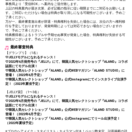
事務局より「受信BOX」へ案内をご送付致します。
上記の特典案内が届き次第、必ず記載の指示に従い期限までにご対応をお願いしま
す。ご対応いただけない場合は特典が取り消しになる可能性がございます。予めご
了承ください。
万が一、最終審査進出者が辞退・特典権利を失効した場合には、次位の方へ権利移
行を予定しておりますが、発覚時期によっては対応できない場合がございますの
で、予めご了承ください。
特典獲得者によるトラブルや予期せぬ事実が発覚した場合、特典権利が失効する可
能性がございます。予めご了承ください。
最終審査特典
【グランプリ】（1名）
♡JELLYモデルになれるチャンス！
♡2022年6月発売号の『JELLY』にて、韓国人気セレクトショップ『ALAND』コラボ
誌面にてモデル出演！
♡韓国人気セレクトショップ『ALAND』公式WEBマガジン「ALAND STUDIO」に
登場！（2022年6月予定）
♡韓国人気セレクトショップ『ALAND』公式Instagramにてインスタライブ出演予
定！（2022年夏頃予定）
【JELLY賞】（1〜3名）
♡JELLYモデルになれるチャンス！
♡2022年6月発売号の『JELLY』にて、韓国人気セレクトショップ『ALAND』コラボ
誌面にてモデル出演！
♡韓国人気セレクトショップ『ALAND』公式WEBマガジン「ALAND STUDIO」に
登場！（2022年6月予定）
♡韓国人気セレクトショップ『ALAND』公式Instagramにてリール出演予定！
（2022年夏頃予定）
※プロのヘアメイク・スタイリスト・カメラマン付き！ページ数未定。誌面掲載の詳