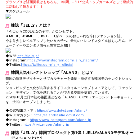
グランプリは誌面掲載はもちろん、1年間、JELLY公式トップガールズとして継続的
に活動して頂きます！！
▼スケジュール
雑誌「JELLY」とは？
「今日からCOOLな女の子♡」がコンセプト。
＃MODE、#SIMPLE、#STREETがベースのおしゃれな辛口ファッション誌。
今より少しレベルアップしたい女の子へ、最旬のトレンドスタイルはもちろん、ビ
ューティーやエンタメ情報も豊富にお届け！
◆WEB:
http://jelly.jp/
◆Instagram:
https://www.instagram.com/jelly_stagram/
◆Twitter:
https://twitter.com/jelly__official
韓国人気セレクトショップ「ALAND」とは？
韓国の新進デザイナーとサブカルチャーを発掘・発信する韓国発のセレクトショッ
プ。
ショッピングと文化が共存するライフスタイルコンセプトストアとして、ファッシ
ョン、デザイン、文化を感じることができる空間を提案しています。
2020年10月に日本初の路面店となる「ALAND TOKYO（エーランド トーキョー）」
を、渋谷にオープンしました。
◆公式WEBストア：
https://www.dot-st.com/aland/
◆WEBマガジン：
https://alandstudio.dot-st.com
◆Instagram：
https://www.instagram.com/aland_jp
◆Twitter：
https://twitter.com/aland_jp
雑誌「JELLY」韓国プロジェクト第1弾！JELLY×ALANDモデルオー
ディションとは？