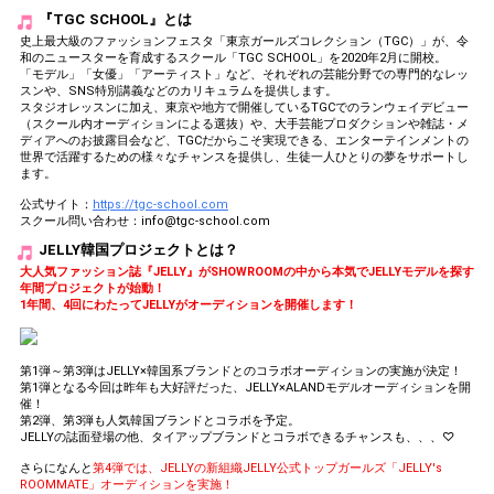
『TGC SCHOOL』とは
史上最大級のファッションフェスタ「東京ガールズコレクション（TGC）」が、令
和のニュースターを育成するスクール「TGC SCHOOL」を2020年2月に開校。
「モデル」「女優」「アーティスト」など、それぞれの芸能分野での専門的なレッ
スンや、SNS特別講義などのカリキュラムを提供します。
スタジオレッスンに加え、東京や地方で開催しているTGCでのランウェイデビュー
（スクール内オーディションによる選抜）や、大手芸能プロダクションや雑誌・メ
ディアへのお披露目会など、TGCだからこそ実現できる、エンターテインメントの
世界で活躍するための様々なチャンスを提供し、生徒一人ひとりの夢をサポートし
ます。
公式サイト：
https://tgc-school.com
スクール問い合わせ：info@tgc-school.com
JELLY韓国プロジェクトとは？
大人気ファッション誌『JELLY』がSHOWROOMの中から本気でJELLYモデルを探す
年間プロジェクトが始動！
1年間、4回にわたってJELLYがオーディションを開催します！
第1弾～第3弾はJELLY×韓国系ブランドとのコラボオーディションの実施が決定！
第1弾となる今回は昨年も大好評だった、JELLY×ALANDモデルオーディションを開
催！
第2弾、第3弾も人気韓国ブランドとコラボを予定。
JELLYの誌面登場の他、タイアップブランドとコラボできるチャンスも、、、♡
さらになんと
第4弾では、JELLYの新組織JELLY公式トップガールズ「JELLY's
ROOMMATE」オーディションを実施！