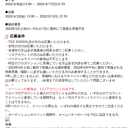
2022/4/8(金)13:00 ～ 2022/4/17(日)21:59
●決勝
2022/4/22(金) 13:00 ～ 2022/5/1(日) 21:59
●最終審査
2022年5月上旬のいずれか1日に都内にて面接を実施予定
応募条件
・TGC SCHOOL生の方のみ応募いただけます。
・女性の方のみ応募いただけます。
・未成年の方は必ず保護者の同意を得てご応募ください。
・ソロアカウントの方のみ応募いただけます。
・バーチャルライバーの参加は不可とします。
・特定のプロダクションに所属している方は必ず許諾を得てご応募ください。
・2022年5月上旬に都内で実施される最終審査、2022年5月中旬に都内で実施される
特典実施（撮影）に必ずお越しいただける方のみ参加することができます。
※申し訳ございませんが、実施時におけるマネージャー様などの立ち合いは基本的に
はお断りしております。（会場までの送迎等はしていただいて問題ございませ
ん。）
・イベントへの参加は、1人1アカウントのみです。
グループのアカウントと個人のアカウントをお持ちの方は、いずれかのアカウント
でイベントに参加している期間中は、もう一方のアカウントでイベントに参加する
ことはできません。
※同一のイベント、イベントが異なる、いずれの場合でも禁止ですのでご注意くださ
い。
・オーディションのイベント期間中、ルームバナーの一つを下記に設定できる方。
画像