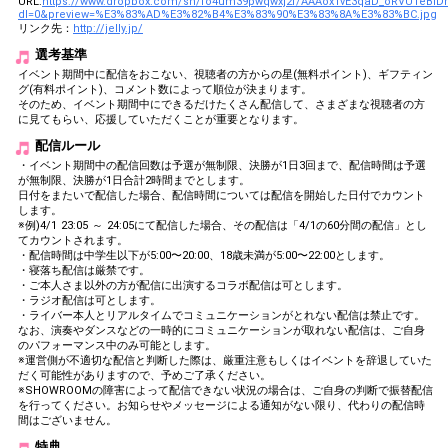
URL:
https://www.dropbox.com/sh/fo4um39pwqwxj2f/AAAox1vE3qaD_oRVUTeBlD
dl=0&preview=%E3%83%AD%E3%82%B4%E3%83%90%E3%83%8A%E3%83%BC.jpg
リンク先：
http://jelly.jp/
選考基準
イベント期間中に配信をおこない、視聴者の方からの星(無料ポイント)、ギフティン
グ(有料ポイント)、コメント数によって順位が決まります。
そのため、イベント期間中にできるだけたくさん配信して、さまざまな視聴者の方
に見てもらい、応援していただくことが重要となります。
配信ルール
・イベント期間中の配信回数は予選が無制限、決勝が1日3回まで、配信時間は予選
が無制限、決勝が1日合計2時間までとします。
日付をまたいで配信した場合、配信時間については配信を開始した日付でカウント
します。
※例)4/1 23:05 ～ 24:05にて配信した場合、その配信は「4/1の60分間の配信」とし
てカウントされます。
・配信時間は中学生以下が5:00〜20:00、18歳未満が5:00〜22:00とします。
・寝落ち配信は厳禁です。
・ご本人さま以外の方が配信に出演するコラボ配信は可とします。
・ラジオ配信は可とします。
・ライバー本人とリアルタイムでコミュニケーションがとれない配信は禁止です。
なお、演奏やダンスなどの一時的にコミュニケーションが取れない配信は、ご自身
のパフォーマンス中のみ可能とします。
※運営側が不適切な配信と判断した際は、厳重注意もしくはイベントを辞退していた
だく可能性がありますので、予めご了承ください。
※SHOWROOMの障害によって配信できない状況の場合は、ご自身の判断で振替配信
を行ってください。お知らせやメッセージによる通知がない限り、代わりの配信時
間はございません。
特典