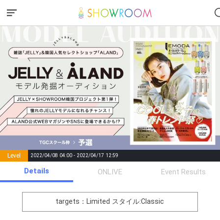
Level
2022/04/08 04:00 - 2022/04/17 12:59
number of
Details
ONLIVE
Event Results
Rema
Level
Points
List of Goal
positions
rks
remaining
1
0
Event Begins!
targets：Limited
スタイル:Classic
オリジナルアバター制作権獲
2
500000