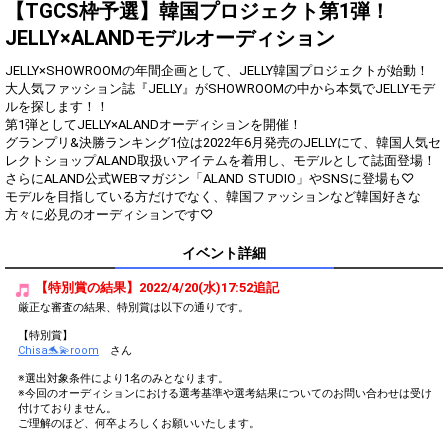
得!!
【TGCS枠予選】韓国プロジェクト第1弾！
JELLY×ALANDモデルオーディション
Gifting
Comments
JELLY×SHOWROOMの年間企画として、JELLY韓国プロジェクトが始動！
Throw gifts to the stage and join
You can post comments. Please
大人気ファッション誌『JELLY』がSHOWROOMの中から本気でJELLYモデ
the live performance.
refrain from posting comments
ルを探します！！
First, try throwing free Stars
that may offend performers or
第1弾としてJELLY×ALANDオーディションを開催！
(once a day)! You can also charge
other users.
グランプリ&決勝ランキング1位は2022年6月発売のJELLYにて、韓国人気セ
Show Gold to purchase gifts
レクトショップALAND取扱いアイテムを着用し、モデルとして誌面登場！
(available from 1 JPY)! When you
さらにALAND公式WEBマガジン「ALAND STUDIO」やSNSに登場も♡
continue to send gifts to the
モデルを目指している方だけでなく、韓国ファッションなど韓国好きな
performer(s), the performer's
popularity ranking and your
方々に必見のオーディションです♡
ranking go up.
To cheer on performers, you can
イベント詳細
send them gifts.
To send performers paid items,
【特別賞の結果】2022/4/20(水)17:52追記
you must use Show Gold.
厳正な審査の結果、特別賞は以下の通りです。
【特別賞】
Chisa🐬💫room
さん
Close
※選出対象条件により1名のみとなります。
※今回のオーディションにおける選考基準や選考結果についてのお問い合わせは受け
付けておりません。
ご理解のほど、何卒よろしくお願いいたします。